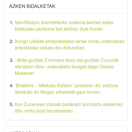
AZKEN BIDALKETAK
Identifikazio biometrikoko sistema berriari esker
bilatutako pertsona bat atxilotu dute Irunen
Irungo Udalak errepideetako lanak modu ordenatuan
antolatzeko eskatu dio Aldundiari
«Bide guztiak Erromara doaz eta guztiak Cuzcotik
ateratzen dira» erakusketa ikusgai dago Oiasso
Museoan
‘Braderie – Merkatu Kalean’ azokaren 40. edizioa
abiatuko du Mugan elkarteak gaur Irunen
Irun Zuzenean zikloak bederatzi kontzertu eskainiko
ditu urriko bost larunbatetan