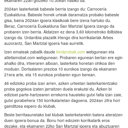
ekainaren 22an goizeko 10:30ean hasiko da.
2024an lasterketak babesle berria izango du: Carrocería
Euskalduna. Babesle honek urteak daramatza probako babesle
gisa, baina 2024an igoera klasikoak bere izena hartuko du.
Beraz, Carrocería Euskalduna San Martzial Igoera izango da
probaren izen berria. Aldatzen ez dena 3,60 kilometroko ibilbidea
izango da. Urdanibia plazatik irtengo dira korrikalariak Arbes
auzorantz, San Martzial igoera hasi aurretik.
Izen emateak zabalik daude
kirolprobak.com
webgunean eta
atletismobat.com webgunean. Probaren egunean bertan ere egin
ahalko dira, irteeraren alboan, lasterketa honetan ohikoa den
moduan. Dortsalaren prezioa 10 eurokoa izango da ekainaren
21era arte, eta 15 eurokoa probaren egun berean.
46 edizioko proba izan arren, azken urteetan lasterkarientzako
proba gogokoa izaten jarraitzen duela erakutsi du. Azken bi
edizioei parte-hartzearen errekorra hausteko gutxi falta izan zaie,
gutxi gorabehera 150 korrikalarietan dagoena. 2024an zifra hori
gainditzea espero du klubak.
Beste berritasunetako bat klubak lasterketarekin batera ateratzen
duen igoera-bonua da. Bonu hori edozein korrikalarik eros
dezake, eta ekainaren 22ko San Martzial igoera eta abuztuaren