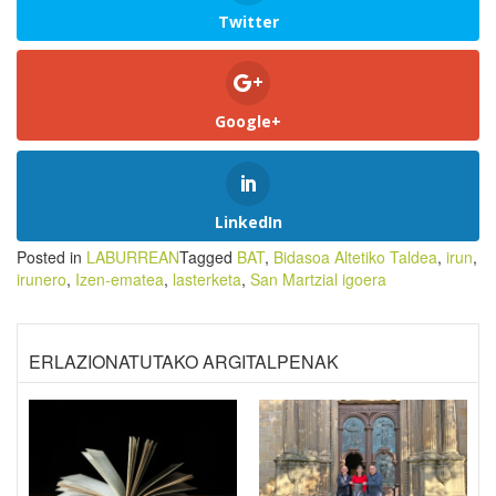
Twitter
Google+
LinkedIn
Posted in
LABURREAN
Tagged
BAT
,
Bidasoa Altetiko Taldea
,
irun
,
irunero
,
Izen-ematea
,
lasterketa
,
San Martzial igoera
ERLAZIONATUTAKO ARGITALPENAK