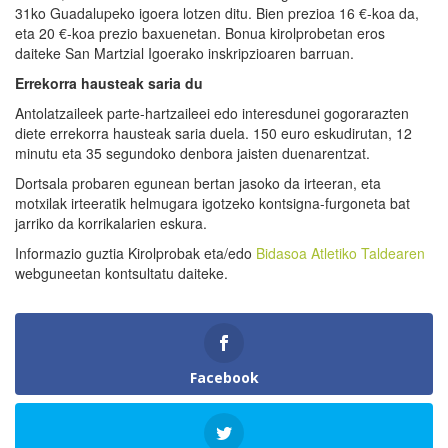
31ko Guadalupeko igoera lotzen ditu. Bien prezioa 16 €-koa da,
eta 20 €-koa prezio baxuenetan. Bonua kirolprobetan eros
daiteke San Martzial Igoerako inskripzioaren barruan.
Errekorra hausteak saria du
Antolatzaileek parte-hartzaileei edo interesdunei gogorarazten
diete errekorra hausteak saria duela. 150 euro eskudirutan, 12
minutu eta 35 segundoko denbora jaisten duenarentzat.
Dortsala probaren egunean bertan jasoko da irteeran, eta
motxilak irteeratik helmugara igotzeko kontsigna-furgoneta bat
jarriko da korrikalarien eskura.
Informazio guztia Kirolprobak eta/edo
Bidasoa Atletiko Taldearen
webguneetan kontsultatu daiteke.
Facebook