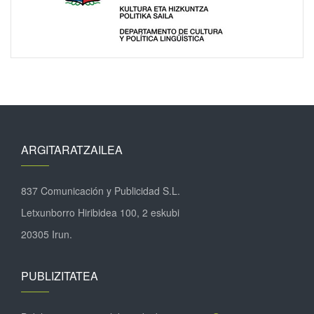
ARGITARATZAILEA
837 Comunicación y Publicidad S.L.
Letxunborro Hiribidea 100, 2 eskubi
20305 Irun.
PUBLIZITATEA