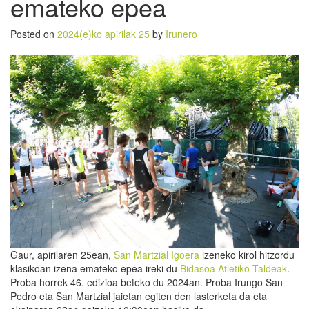
emateko epea
Posted on
2024(e)ko apirilak 25
by
Irunero
Gaur, apirilaren 25ean,
San Martzial Igoera
izeneko kirol hitzordu
klasikoan izena emateko epea ireki du
Bidasoa Atletiko Taldeak
.
Proba horrek 46. edizioa beteko du 2024an. Proba Irungo San
Pedro eta San Martzial jaietan egiten den lasterketa da eta