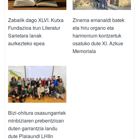
Zabalik dago XLVI. Kutxa
Zinema emanaldi batek
Fundazioa Irun Literatur
eta hiru organo eta
Sarietara lanak
harmonium kontzertuk
aurkezteko epea
osatuko dute XI. Azkue
Memoriala
Bizi-ohitura osasungarriek
minbiziaren prebentzioan
duten garrantzia landu
dute Plaiaundi LHIIn