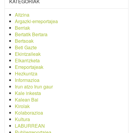
KATEGORIAK
Aitzina
Argazki-erreportajea
Berriak
Bertatik Bertara
Bertsoak
Beti Gazte
Ekintzaileak
Elkarrizketa
Erreportajeak
Hezkuntza
Informazioa
Irun atzo Irun gaur
Kale inkesta
Kalean Bai
Kirolak
Kolaborazioa
Kultura
LABURREAN
Publierreportajea