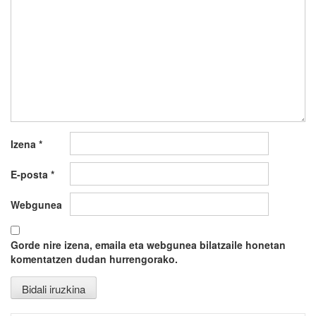
Izena
*
E-posta
*
Webgunea
Gorde nire izena, emaila eta webgunea bilatzaile honetan
komentatzen dudan hurrengorako.