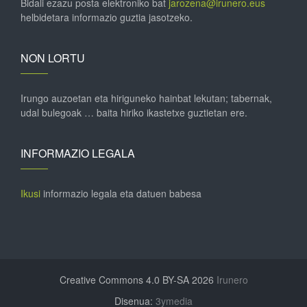
Bidali ezazu posta elektroniko bat
jarozena@irunero.eus
helbidetara informazio guztia jasotzeko.
NON LORTU
Irungo auzoetan eta hiriguneko hainbat lekutan; tabernak,
udal bulegoak … baita hiriko ikastetxe guztietan ere.
INFORMAZIO LEGALA
Ikusi
informazio legala eta datuen babesa
Creative Commons 4.0 BY-SA 2026
Irunero
Disenua:
3ymedia