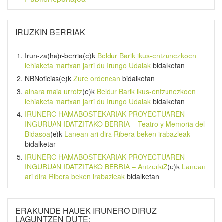
IRUZKIN BERRIAK
Irun-za(ha)r-berria
(e)k
Beldur Barik ikus-entzunezkoen
lehiaketa martxan jarri du Irungo Udalak
bidalketan
NBNoticias
(e)k
Zure ordenean
bidalketan
ainara maia urrotz
(e)k
Beldur Barik ikus-entzunezkoen
lehiaketa martxan jarri du Irungo Udalak
bidalketan
IRUNERO HAMABOSTEKARIAK PROYECTUAREN
INGURUAN IDATZITAKO BERRIA – Teatro y Memoria del
Bidasoa
(e)k
Lanean ari dira Ribera beken irabazleak
bidalketan
IRUNERO HAMABOSTEKARIAK PROYECTUAREN
INGURUAN IDATZITAKO BERRIA – AntzerkiZ
(e)k
Lanean
ari dira Ribera beken irabazleak
bidalketan
ERAKUNDE HAUEK IRUNERO DIRUZ
LAGUNTZEN DUTE: