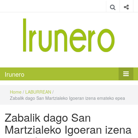
Irunero
Irungo euskarazko aldizkaria
Irunero
Home
/
LABURREAN
/
Zabalik dago San Martzialeko Igoeran izena emateko epea
Zabalik dago San
Martzialeko Igoeran izena