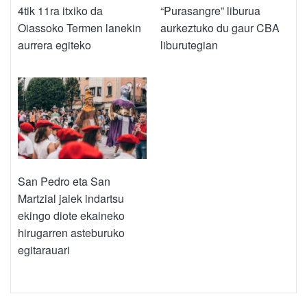
4tik 11ra itxiko da
“Purasangre” liburua
Oiassoko Termen lanekin
aurkeztuko du gaur CBA
aurrera egiteko
liburutegian
San Pedro eta San
Martzial jaiek indartsu
ekingo diote ekaineko
hirugarren asteburuko
egitarauari