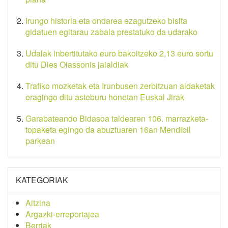
Irungo historia eta ondarea ezagutzeko bisita
gidatuen egitarau zabala prestatuko da udarako
Udalak inbertitutako euro bakoitzeko 2,13 euro sortu
ditu Dies Oiassonis jaialdiak
Trafiko mozketak eta Irunbusen zerbitzuan aldaketak
eragingo ditu asteburu honetan Euskal Jirak
Garabateando Bidasoa taldearen 106. marrazketa-
topaketa egingo da abuztuaren 16an Mendibil
parkean
KATEGORIAK
Aitzina
Argazki-erreportajea
Berriak