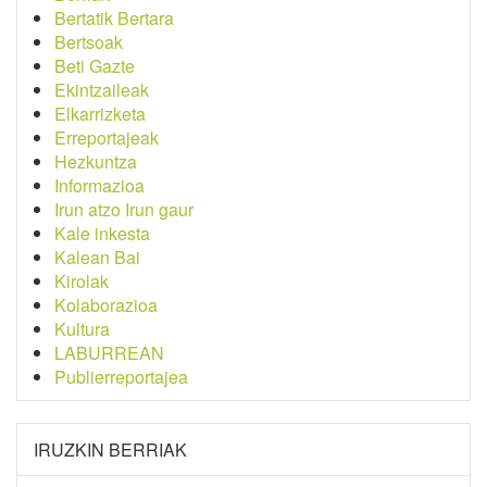
Bertatik Bertara
Bertsoak
Beti Gazte
Ekintzaileak
Elkarrizketa
Erreportajeak
Hezkuntza
Informazioa
Irun atzo Irun gaur
Kale inkesta
Kalean Bai
Kirolak
Kolaborazioa
Kultura
LABURREAN
Publierreportajea
IRUZKIN BERRIAK