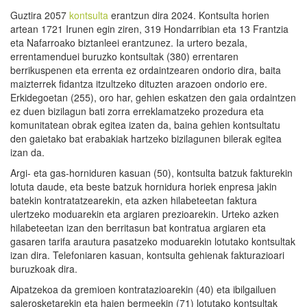
Guztira 2057
kontsulta
erantzun dira 2024. Kontsulta horien
artean 1721 Irunen egin ziren, 319 Hondarribian eta 13 Frantzia
eta Nafarroako biztanleei erantzunez. Ia urtero bezala,
errentamenduei buruzko kontsultak (380) errentaren
berrikuspenen eta errenta ez ordaintzearen ondorio dira, baita
maizterrek fidantza itzultzeko dituzten arazoen ondorio ere.
Erkidegoetan (255), oro har, gehien eskatzen den gaia ordaintzen
ez duen bizilagun bati zorra erreklamatzeko prozedura eta
komunitatean obrak egitea izaten da, baina gehien kontsultatu
den gaietako bat erabakiak hartzeko bizilagunen bilerak egitea
izan da.
Argi- eta gas-horniduren kasuan (50), kontsulta batzuk fakturekin
lotuta daude, eta beste batzuk hornidura horiek enpresa jakin
batekin kontratatzearekin, eta azken hilabeteetan faktura
ulertzeko moduarekin eta argiaren prezioarekin. Urteko azken
hilabeteetan izan den berritasun bat kontratua argiaren eta
gasaren tarifa arautura pasatzeko moduarekin lotutako kontsultak
izan dira. Telefoniaren kasuan, kontsulta gehienak fakturazioari
buruzkoak dira.
Aipatzekoa da gremioen kontratazioarekin (40) eta ibilgailuen
salerosketarekin eta haien bermeekin (71) lotutako kontsultak