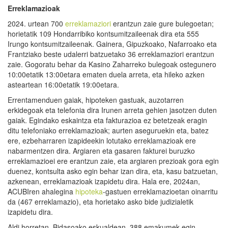
Erreklamazioak
2024. urtean 700
erreklamaziori
erantzun zaie gure bulegoetan;
horietatik 109 Hondarribiko kontsumitzaileenak dira eta 555
Irungo kontsumitzaileenak. Gainera, Gipuzkoako, Nafarroako eta
Frantziako beste udalerri batzuetako 36 erreklamaziori erantzun
zaie. Gogoratu behar da Kasino Zaharreko bulegoak ostegunero
10:00etatik 13:00etara ematen duela arreta, eta hileko azken
asteartean 16:00etatik 19:00etara.
Errentamenduen gaiak, hipoteken gastuak, auzotarren
erkidegoak eta telefonia dira Irunen arreta gehien jasotzen duten
gaiak. Egindako eskaintza eta fakturazioa ez betetzeak eragin
ditu telefoniako erreklamazioak; aurten aseguruekin eta, batez
ere, ezbeharraren izapideekin lotutako erreklamazioak ere
nabarmentzen dira. Argiaren eta gasaren fakturei buruzko
erreklamazioei ere erantzun zaie, eta argiaren prezioak gora egin
duenez, kontsulta asko egin behar izan dira, eta, kasu batzuetan,
azkenean, erreklamazioak izapidetu dira. Hala ere, 2024an,
ACUBIren ahalegina
hipoteka
-gastuen erreklamazioetan oinarritu
da (467 erreklamazio), eta horietako asko bide judizialetik
izapidetu dira.
Aldi horretan, Bidasoako eskualdean, 388 emakumek egin