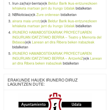
Irun-za(ha)r-berria
(e)k
Beldur Barik ikus-entzunezkoen
lehiaketa martxan jarri du Irungo Udalak
bidalketan
NBNoticias
(e)k
Zure ordenean
bidalketan
ainara maia urrotz
(e)k
Beldur Barik ikus-entzunezkoen
lehiaketa martxan jarri du Irungo Udalak
bidalketan
IRUNERO HAMABOSTEKARIAK PROYECTUAREN
INGURUAN IDATZITAKO BERRIA – Teatro y Memoria del
Bidasoa
(e)k
Lanean ari dira Ribera beken irabazleak
bidalketan
IRUNERO HAMABOSTEKARIAK PROYECTUAREN
INGURUAN IDATZITAKO BERRIA – AntzerkiZ
(e)k
Lanean
ari dira Ribera beken irabazleak
bidalketan
ERAKUNDE HAUEK IRUNERO DIRUZ
LAGUNTZEN DUTE: