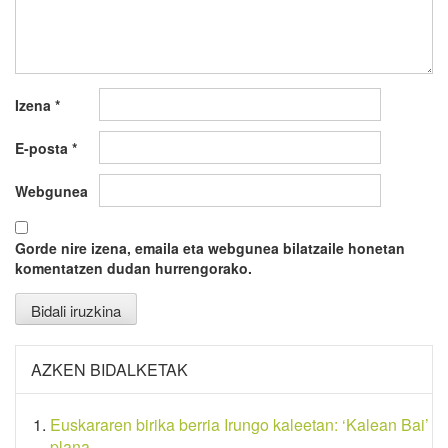
Izena
*
E-posta
*
Webgunea
Gorde nire izena, emaila eta webgunea bilatzaile honetan
komentatzen dudan hurrengorako.
AZKEN BIDALKETAK
Euskararen birika berria Irungo kaleetan: ‘Kalean Bai’
plana