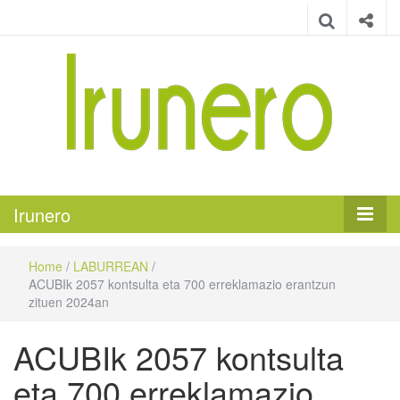
Irunero
Irungo euskarazko aldizkaria
Irunero
Home
/
LABURREAN
/
ACUBIk 2057 kontsulta eta 700 erreklamazio erantzun
zituen 2024an
ACUBIk 2057 kontsulta
eta 700 erreklamazio