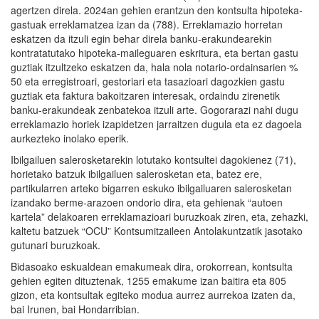
agertzen direla. 2024an gehien erantzun den kontsulta hipoteka-
gastuak erreklamatzea izan da (788). Erreklamazio horretan
eskatzen da itzuli egin behar direla banku-erakundearekin
kontratatutako hipoteka-maileguaren eskritura, eta bertan gastu
guztiak itzultzeko eskatzen da, hala nola notario-ordainsarien %
50 eta erregistroari, gestoriari eta tasazioari dagozkien gastu
guztiak eta faktura bakoitzaren interesak, ordaindu zirenetik
banku-erakundeak zenbatekoa itzuli arte. Gogorarazi nahi dugu
erreklamazio horiek izapidetzen jarraitzen dugula eta ez dagoela
aurkezteko inolako eperik.
Ibilgailuen salerosketarekin lotutako kontsultei dagokienez (71),
horietako batzuk ibilgailuen salerosketan eta, batez ere,
partikularren arteko bigarren eskuko ibilgailuaren salerosketan
izandako berme-arazoen ondorio dira, eta gehienak “autoen
kartela” delakoaren erreklamazioari buruzkoak ziren, eta, zehazki,
kaltetu batzuek “OCU” Kontsumitzaileen Antolakuntzatik jasotako
gutunari buruzkoak.
Bidasoako eskualdean emakumeak dira, orokorrean, kontsulta
gehien egiten dituztenak, 1255 emakume izan baitira eta 805
gizon, eta kontsultak egiteko modua aurrez aurrekoa izaten da,
bai Irunen, bai Hondarribian.