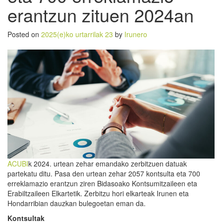
erantzun zituen 2024an
Posted on
2025(e)ko urtarrilak 23
by
Irunero
ACUBI
k 2024. urtean zehar emandako zerbitzuen datuak
partekatu ditu. Pasa den urtean zehar 2057 kontsulta eta 700
erreklamazio erantzun ziren Bidasoako Kontsumitzaileen eta
Erabiltzaileen Elkartetik. Zerbitzu hori elkarteak Irunen eta
Hondarribian dauzkan bulegoetan eman da.
Kontsultak