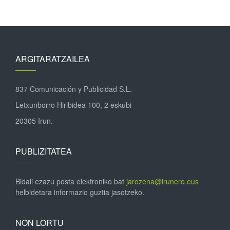
ARGITARATZAILEA
837 Comunicación y Publicidad S.L.
Letxunborro Hiribidea 100, 2 eskubi
20305 Irun.
PUBLIZITATEA
Bidali ezazu posta elektroniko bat
jarozena@irunero.eus
helbidetara informazio guztia jasotzeko.
NON LORTU