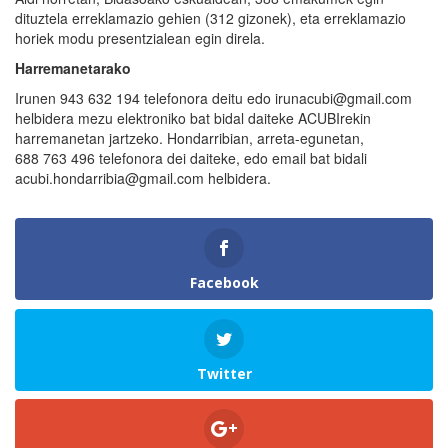
dituztela erreklamazio gehien (312 gizonek), eta erreklamazio
horiek modu presentzialean egin direla.
Harremanetarako
Irunen 943 632 194 telefonora deitu edo irunacubi@gmail.com
helbidera mezu elektroniko bat bidal daiteke ACUBIrekin
harremanetan jartzeko. Hondarribian, arreta-egunetan,
688 763 496 telefonora dei daiteke, edo email bat bidali
acubi.hondarribia@gmail.com helbidera.
Facebook
Twitter