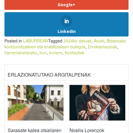
Google+
LinkedIn
Posted in
LABURREAN
Tagged
2024ko datuak
,
Acubi
,
Bidasoako
kontzumitzaileen eta erabiltzaileen bulegoa
,
Erreklamazioak
,
harremanetarako
,
irun
,
irunero
,
Kontsultak
ERLAZIONATUTAKO ARGITALPENAK
Sarasate kalea otsailaren
Noelia Lorenzok