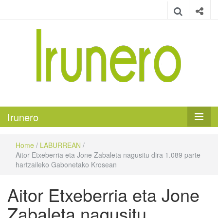
Irunero
Irungo euskarazko aldizkaria
Irunero
Home
/
LABURREAN
/
Aitor Etxeberria eta Jone Zabaleta nagusitu dira 1.089 parte
hartzaileko Gabonetako Krosean
Aitor Etxeberria eta Jone
Zabaleta nagusitu