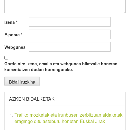
Izena
*
E-posta
*
Webgunea
Gorde nire izena, emaila eta webgunea bilatzaile honetan
komentatzen dudan hurrengorako.
AZKEN BIDALKETAK
Trafiko mozketak eta Irunbusen zerbitzuan aldaketak
eragingo ditu asteburu honetan Euskal Jirak