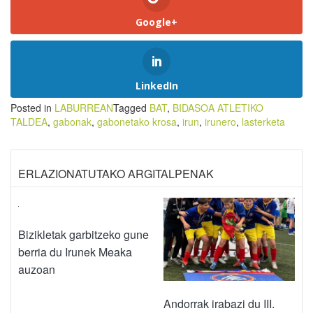
Google+
LinkedIn
Posted in
LABURREAN
Tagged
BAT
,
BIDASOA ATLETIKO
TALDEA
,
gabonak
,
gabonetako krosa
,
irun
,
irunero
,
lasterketa
ERLAZIONATUTAKO ARGITALPENAK
Bizikletak garbitzeko gune
berria du Irunek Meaka
auzoan
Andorrak irabazi du III.