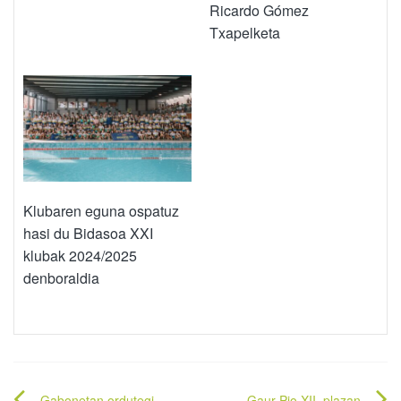
Ricardo Gómez
Txapelketa
Klubaren eguna ospatuz
hasi du Bidasoa XXI
klubak 2024/2025
denboraldia
Gabonetan ordutegi
Gaur Pio XII. plazan