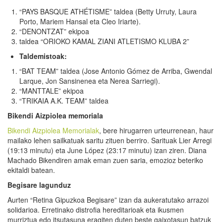
“PAYS BASQUE ATHÉTISME” taldea (Betty Urruty, Laura
Porto, Mariem Hansal eta Cleo Iriarte).
“DENONTZAT” ekipoa
taldea “ORIOKO KAMAL ZIANI ATLETISMO KLUBA 2”
Talde
mistoak:
“BAT TEAM” taldea (Jose Antonio Gómez de Arriba, Gwendal
Larque, Jon Sansinenea eta Nerea Sarriegi).
“MANTTALE” ekipoa
“TRIKAIA A.K. TEAM” taldea
Bikendi Aizpiolea memoriala
Bikendi Aizpiolea Memorialak
, bere hirugarren urteurrenean, haur
mailako lehen sailkatuak saritu zituen berriro. Sarituak Lier Arregi
(19:13 minutu) eta June López (23:17 minutu) izan ziren. Diana
Machado Bikendiren amak eman zuen saria, emozioz beteriko
ekitaldi batean.
Begisare
lagunduz
Aurten “Retina Gipuzkoa Begisare” izan da aukeratutako arrazoi
solidarioa. Erretinako distrofia hereditarioak eta ikusmen
murriztua edo itsutasuna eragiten duten beste gaixotasun batzuk