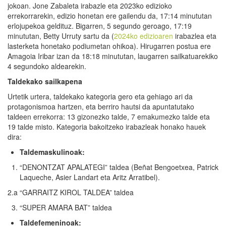
jokoan. Jone Zabaleta irabazle eta 2023ko edizioko
errekorrarekin, edizio honetan ere gailendu da, 17:14 minututan
erlojupekoa geldituz. Bigarren, 5 segundo geroago, 17:19
minututan, Betty Urruty sartu da (
2024ko edizioaren
irabazlea eta
lasterketa honetako podiumetan ohikoa). Hirugarren postua ere
Amagoia Iribar izan da 18:18 minututan, laugarren sailkatuarekiko
4 segundoko aldearekin.
T
aldekako sailkapena
Urtetik urtera, taldekako kategoria gero eta gehiago ari da
protagonismoa hartzen, eta berriro hautsi da apuntatutako
taldeen errekorra: 13 gizonezko talde, 7 emakumezko talde eta
19 talde misto. Kategoria bakoitzeko irabazleak honako hauek
dira:
Talde
maskulinoak:
“DENONTZAT APALATEGI” taldea (Beñat Bengoetxea, Patrick
Laqueche, Asier Landart eta Aritz Arratibel).
2.a “GARRAITZ KIROL TALDEA” taldea
“SUPER AMARA BAT” taldea
Talde
femeninoak: