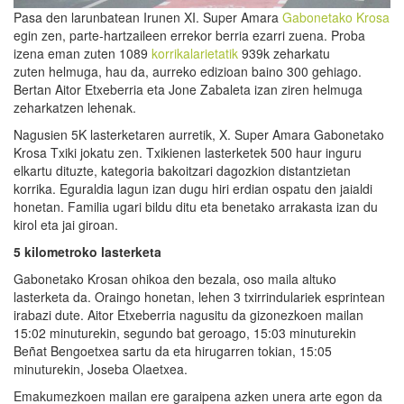
Pasa den larunbatean Irunen XI. Super Amara
Gabonetako Krosa
egin zen, parte-hartzaileen errekor berria ezarri zuena. Proba
izena eman zuten 1089
korrikalarietatik
939k zeharkatu
zuten helmuga, hau da, aurreko edizioan baino 300 gehiago.
Bertan Aitor Etxeberria eta Jone Zabaleta izan ziren helmuga
zeharkatzen lehenak.
Nagusien 5K lasterketaren aurretik, X. Super Amara Gabonetako
Krosa Txiki jokatu zen. Txikienen lasterketek 500 haur inguru
elkartu dituzte, kategoria bakoitzari dagozkion distantzietan
korrika. Eguraldia lagun izan dugu hiri erdian ospatu den jaialdi
honetan. Familia ugari bildu ditu eta benetako arrakasta izan du
kirol eta jai giroan.
5 kilometroko lasterketa
Gabonetako Krosan ohikoa den bezala, oso maila altuko
lasterketa da. Oraingo honetan, lehen 3 txirrindulariek esprintean
irabazi dute. Aitor Etxeberria nagusitu da gizonezkoen mailan
15:02 minuturekin, segundo bat geroago, 15:03 minuturekin
Beñat Bengoetxea sartu da eta hirugarren tokian, 15:05
minuturekin, Joseba Olaetxea.
Emakumezkoen mailan ere garaipena azken unera arte egon da