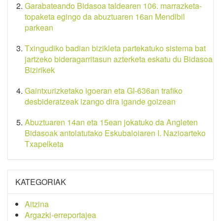
Garabateando Bidasoa taldearen 106. marrazketa-
topaketa egingo da abuztuaren 16an Mendibil
parkean
Txingudiko badian bizikleta partekatuko sistema bat
jartzeko bideragarritasun azterketa eskatu du Bidasoa
Bizirikek
Gaintxurizketako igoeran eta GI-636an trafiko
desbideratzeak izango dira igande goizean
Abuztuaren 14an eta 15ean jokatuko da Angleten
Bidasoak antolatutako Eskubaloiaren I. Nazioarteko
Txapelketa
KATEGORIAK
Aitzina
Argazki-erreportajea