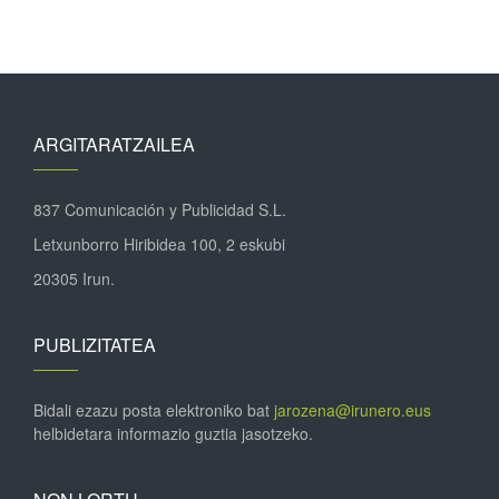
ARGITARATZAILEA
837 Comunicación y Publicidad S.L.
Letxunborro Hiribidea 100, 2 eskubi
20305 Irun.
PUBLIZITATEA
Bidali ezazu posta elektroniko bat
jarozena@irunero.eus
helbidetara informazio guztia jasotzeko.