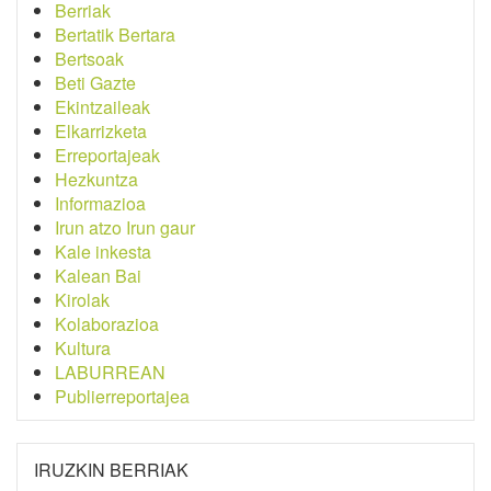
Berriak
Bertatik Bertara
Bertsoak
Beti Gazte
Ekintzaileak
Elkarrizketa
Erreportajeak
Hezkuntza
Informazioa
Irun atzo Irun gaur
Kale inkesta
Kalean Bai
Kirolak
Kolaborazioa
Kultura
LABURREAN
Publierreportajea
IRUZKIN BERRIAK