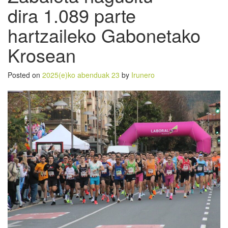
dira 1.089 parte
hartzaileko Gabonetako
Krosean
Posted on
2025(e)ko abenduak 23
by
Irunero