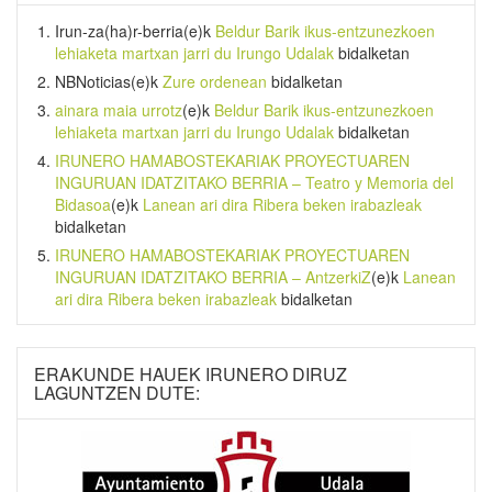
Irun-za(ha)r-berria
(e)k
Beldur Barik ikus-entzunezkoen
lehiaketa martxan jarri du Irungo Udalak
bidalketan
NBNoticias
(e)k
Zure ordenean
bidalketan
ainara maia urrotz
(e)k
Beldur Barik ikus-entzunezkoen
lehiaketa martxan jarri du Irungo Udalak
bidalketan
IRUNERO HAMABOSTEKARIAK PROYECTUAREN
INGURUAN IDATZITAKO BERRIA – Teatro y Memoria del
Bidasoa
(e)k
Lanean ari dira Ribera beken irabazleak
bidalketan
IRUNERO HAMABOSTEKARIAK PROYECTUAREN
INGURUAN IDATZITAKO BERRIA – AntzerkiZ
(e)k
Lanean
ari dira Ribera beken irabazleak
bidalketan
ERAKUNDE HAUEK IRUNERO DIRUZ
LAGUNTZEN DUTE: