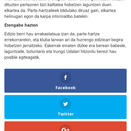
dituzten pertsonen bizi-kalitatea hobetzen laguntzen duen
elkartea da. Parte-hartzaileek bildutako diruaz gain, elkartea
helmugan egon da karpa informatibo batekin.
Etengabe hazten
Edizio berri hau arrakastatsua izan da, parte-hartze
errekorrarekin, eta kluba lanean ari da hurrengo edizioari begira
hobetzen jarraitzeko. Eskerrak ematen dizkie era berean babesle,
laguntzaile, boluntario eta Irungo Udalari hitzordu berezi hau
posible egiteagatik.
Facebook
Twitter