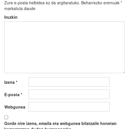
Zure e-posta helbidea ez da argitaratuko.
Beharrezko eremuak
*
markatuta daude
Iruzkin
Izena
*
E-posta
*
Webgunea
Gorde nire izena, emaila eta webgunea bilatzaile honetan
komentatzen dudan hurrengorako.