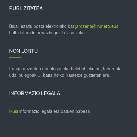
PUBLIZITATEA
Bidali ezazu posta elektroniko bat
jarozena@irunero.eus
helbidetara informazio guztia jasotzeko.
NON LORTU
Irungo auzoetan eta hiriguneko hainbat lekutan; tabernak,
udal bulegoak … baita hiriko ikastetxe guztietan ere.
INFORMAZIO LEGALA
Ikusi
informazio legala eta datuen babesa