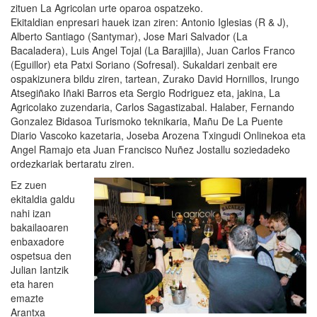
zituen La Agricolan urte oparoa ospatzeko.
Ekitaldian enpresari hauek izan ziren: Antonio Iglesias (R & J),
Alberto Santiago (Santymar), Jose Mari Salvador (La
Bacaladera), Luis Angel Tojal (La Barajilla), Juan Carlos Franco
(Eguillor) eta Patxi Soriano (Sofresal). Sukaldari zenbait ere
ospakizunera bildu ziren, tartean, Zurako David Hornillos, Irungo
Atsegiñako Iñaki Barros eta Sergio Rodriguez eta, jakina, La
Agricolako zuzendaria, Carlos Sagastizabal. Halaber, Fernando
Gonzalez Bidasoa Turismoko teknikaria, Mañu De La Puente
Diario Vascoko kazetaria, Joseba Arozena Txingudi Onlinekoa eta
Angel Ramajo eta Juan Francisco Nuñez Jostallu soziedadeko
ordezkariak bertaratu ziren.
Ez zuen
ekitaldia galdu
nahi izan
bakailaoaren
enbaxadore
ospetsua den
Julian Iantzik
eta haren
emazte
Arantxa