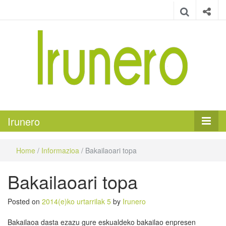
Irunero
Irungo euskarazko aldizkaria
Irunero
Home
/
Informazioa
/
Bakailaoari topa
Bakailaoari topa
Posted on
2014(e)ko urtarrilak 5
by
Irunero
Bakailaoa dasta ezazu gure eskualdeko bakailao enpresen