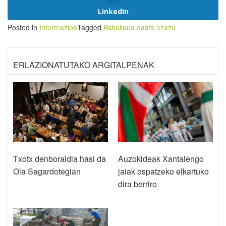
LinkedIn
Posted in
Informazioa
Tagged
Bakailaua dasta ezazu
ERLAZIONATUTAKO ARGITALPENAK
Txotx denboraldia hasi da
Auzokideak Xantalengo
Ola Sagardotegian
jaiak ospatzeko elkartuko
dira berriro