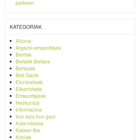
parkean
KATEGORIAK
Aitzina
Argazki-erreportajea
Berriak
Bertatik Bertara
Bertsoak
Beti Gazte
Ekintzaileak
Elkarrizketa
Erreportajeak
Hezkuntza
Informazioa
Irun atzo Irun gaur
Kale inkesta
Kalean Bai
Kirolak