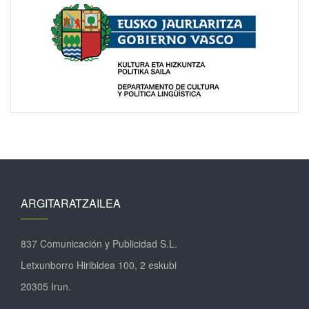
ARGITARATZAILEA
837 Comunicación y Publicidad S.L.
Letxunborro Hiribidea 100, 2 eskubi
20305 Irun.