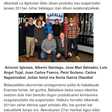
elkarteak La Agricolan bildu zituen produktu hau suspertzeko
lanean 2013an zehar bidelagun izan dituen kolaboratzaileak.
Antonio Iglesias, Alberto Santiago, Jose Mari Salvador, Luis
Angel Tojal, Juan Carlos Franco, Patxi Soriano, Carlos
Sagastizabal, Julian Iantzi eta Sonia Garcia Olazabal
Bidasoaldeko ekonomian protagonismo polita du bakailauak.
Enpresa horiek, sei guztira, Bakailaoa dasta ezazu elkartea
osatzen dute hain berezko dugun produktuaren kontsumoa
ezagutarazteko eta suspertzeko. Helburu horrekin elkarteak
2013an zehar ekintza ugari antolatu ditu, bai gurean bai
eskualdetik kanpo ere. Abenduaren 27an hainbat lagun bildu