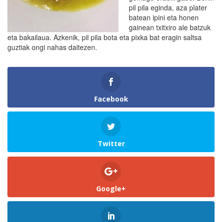
pil pila eginda, aza plater
batean ipini eta honen
gainean txitxiro ale batzuk
eta bakailaua. Azkenik, pil pila bota eta pixka bat eragin saltsa
guztiak ongi nahas daitezen.
Facebook
Twitter
Google+