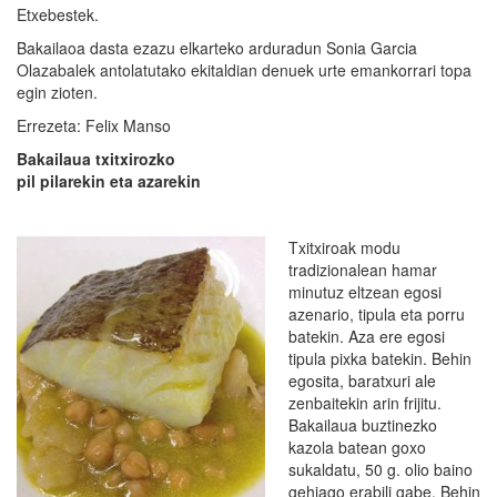
Etxebestek.
Bakailaoa dasta ezazu elkarteko arduradun Sonia Garcia
Olazabalek antolatutako ekitaldian denuek urte emankorrari topa
egin zioten.
Errezeta: Felix Manso
Bakailaua txitxirozko
pil pilarekin eta azarekin
Txitxir
oak modu
tradizionalean hamar
minutuz eltzean egosi
azenario, tipula eta porru
batekin. Aza ere egosi
tipula pixka batekin. Behin
egosita, baratxuri ale
zenbaitekin arin frijitu.
Bakailaua buztinezko
kazola batean goxo
sukaldatu, 50 g. olio baino
gehiago erabili gabe. Behin