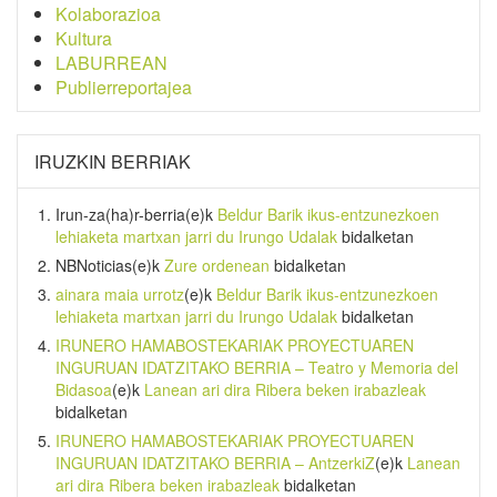
Kolaborazioa
Kultura
LABURREAN
Publierreportajea
IRUZKIN BERRIAK
Irun-za(ha)r-berria
(e)k
Beldur Barik ikus-entzunezkoen
lehiaketa martxan jarri du Irungo Udalak
bidalketan
NBNoticias
(e)k
Zure ordenean
bidalketan
ainara maia urrotz
(e)k
Beldur Barik ikus-entzunezkoen
lehiaketa martxan jarri du Irungo Udalak
bidalketan
IRUNERO HAMABOSTEKARIAK PROYECTUAREN
INGURUAN IDATZITAKO BERRIA – Teatro y Memoria del
Bidasoa
(e)k
Lanean ari dira Ribera beken irabazleak
bidalketan
IRUNERO HAMABOSTEKARIAK PROYECTUAREN
INGURUAN IDATZITAKO BERRIA – AntzerkiZ
(e)k
Lanean
ari dira Ribera beken irabazleak
bidalketan