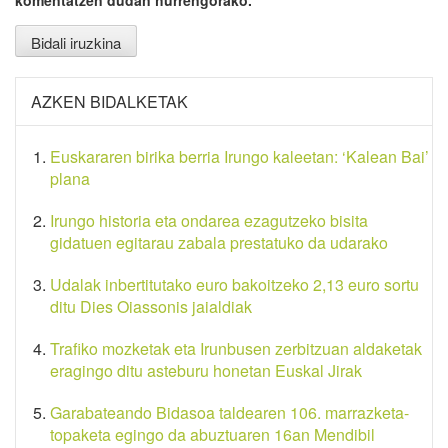
AZKEN BIDALKETAK
Euskararen birika berria Irungo kaleetan: ‘Kalean Bai’
plana
Irungo historia eta ondarea ezagutzeko bisita
gidatuen egitarau zabala prestatuko da udarako
Udalak inbertitutako euro bakoitzeko 2,13 euro sortu
ditu Dies Oiassonis jaialdiak
Trafiko mozketak eta Irunbusen zerbitzuan aldaketak
eragingo ditu asteburu honetan Euskal Jirak
Garabateando Bidasoa taldearen 106. marrazketa-
topaketa egingo da abuztuaren 16an Mendibil