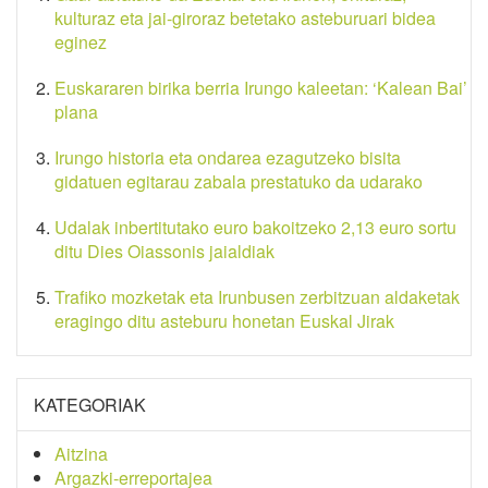
kulturaz eta jai-giroraz betetako asteburuari bidea
eginez
Euskararen birika berria Irungo kaleetan: ‘Kalean Bai’
plana
Irungo historia eta ondarea ezagutzeko bisita
gidatuen egitarau zabala prestatuko da udarako
Udalak inbertitutako euro bakoitzeko 2,13 euro sortu
ditu Dies Oiassonis jaialdiak
Trafiko mozketak eta Irunbusen zerbitzuan aldaketak
eragingo ditu asteburu honetan Euskal Jirak
KATEGORIAK
Aitzina
Argazki-erreportajea