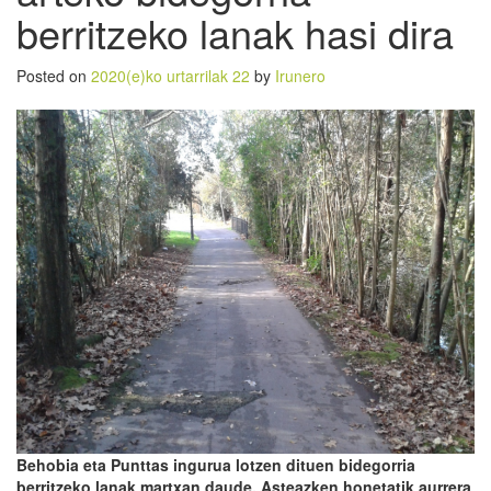
berritzeko lanak hasi dira
Posted on
2020(e)ko urtarrilak 22
by
Irunero
Behobia eta Punttas ingurua lotzen dituen bidegorria
berritzeko lanak martxan daude. Asteazken honetatik aurrera