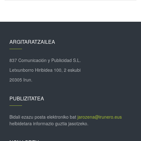
ARGITARATZAILEA
837 Comunicación y Publicidad S.L.
Letxunborro Hiribidea 100, 2 eskubi
20305 Irun.
PUBLIZITATEA
Bidali ezazu posta elektroniko bat
jarozena@irunero.eus
helbidetara informazio guztia jasotzeko.