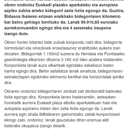
obren ondorioz Euskadi plazako aparkaleku eta autopista
azpiko zubira arteko bidegorri zatia itxita egongo da. Guztira,
Bidasoa ibaiaren ertzean eraikitako bidegorriaren kilometro
bat baino gehiago berrituko da. Lanak 99.910,85 eurotako
aurrekontuarekin egingo dira eta 4 asteetako iraupena
izango dute.
Obren horien bitartez bide zuloak konpondu nahi dira, bidegorria
txirrindulari eta oinezkoek erosotasunez erabiltzeko aukera izan
dezaten. Bidegorriak 1.150m2 luzeera du Hendaia eta Punttaseko
gasolindegia elkartzen dituena 3.160 m2-tako azalera totalarekin.
Konponketa lanak auzo elkarteak egindako eskakizun baten
harira egingo dira. Behin asfaltatze lanak amaituta, bidegorriaren
seinaleztapen egokirako elementu bertikal eta horizontalak ipiniko
dira.
Obraren ondorioz bidegorriaren zenbait zati denboraldi baterako
itxita egongo dira. Konponketa lanen hasierarekin, asteazken
honetatik aurrera Euskadi plaza alboko aparkalekuan hasi eta
autopista azpiraino iristen den zatia itxita egongo da. Lanek
aurrera egin ahala ibilbidearen gainontzeko zatiak konpontzeari
ekingo zaio, ondorioz, lanak gauzatuko diren eremua aldi
baterako okupatua izango delarik.