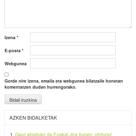
Izena
*
E-posta
*
Webgunea
Gorde nire izena, emaila eta webgunea bilatzaile honetan
komentatzen dudan hurrengorako.
AZKEN BIDALKETAK
Gaur abiatuko da Euskal Jira Irunen, ohituraz,