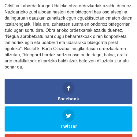
Cristina Laborda Irungo Udaleko obra ordezkariak azaldu duenez,
Nazioarteko zubi alboan hasten den bidegorri hau oso atsegina
da inguruan dauzkan zuhaitzek egun eguzkitsuetan ematen duten
itzalarengatik. Hala ere, zuhaitzen sustraien ondorioz bidegorrian
zulo ugari sortu dira. Obra arloko ordezkariak azaldu duenez,
“Negua aprobetxatu nahi dugu beharrezkoak diren konponketa
lan horiek egin eta udaberri eta udararako bidegorria prest
egoteko”. Bestetik, Borja Olazabal mugikortasun ordezkariaren
hitzetan, “bidegorri berriak sortzea oso ondo dago, baina, orain
arte eraikitakoek oinarrizko baldintzak betetzen dituztela ziurtatu
behar da.
Facebook
Twitter