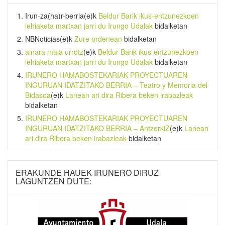
Irun-za(ha)r-berria
(e)k
Beldur Barik ikus-entzunezkoen
lehiaketa martxan jarri du Irungo Udalak
bidalketan
NBNoticias
(e)k
Zure ordenean
bidalketan
ainara maia urrotz
(e)k
Beldur Barik ikus-entzunezkoen
lehiaketa martxan jarri du Irungo Udalak
bidalketan
IRUNERO HAMABOSTEKARIAK PROYECTUAREN
INGURUAN IDATZITAKO BERRIA – Teatro y Memoria del
Bidasoa
(e)k
Lanean ari dira Ribera beken irabazleak
bidalketan
IRUNERO HAMABOSTEKARIAK PROYECTUAREN
INGURUAN IDATZITAKO BERRIA – AntzerkiZ
(e)k
Lanean
ari dira Ribera beken irabazleak
bidalketan
ERAKUNDE HAUEK IRUNERO DIRUZ
LAGUNTZEN DUTE: