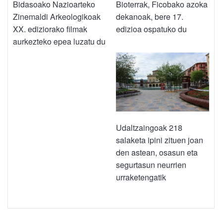
Bidasoako Nazioarteko
Bioterrak, Ficobako azoka
Zinemaldi Arkeologikoak
dekanoak, bere 17.
XX. ediziorako filmak
edizioa ospatuko du
aurkezteko epea luzatu du
Udaltzaingoak 218
salaketa ipini zituen joan
den astean, osasun eta
segurtasun neurrien
urraketengatik