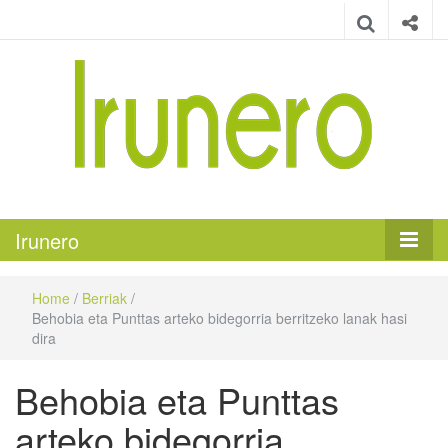
Irunero
Irungo euskarazko aldizkaria
Irunero
Home
/
Berriak
/
Behobia eta Punttas arteko bidegorria berritzeko lanak hasi
dira
Behobia eta Punttas
arteko bidegorria