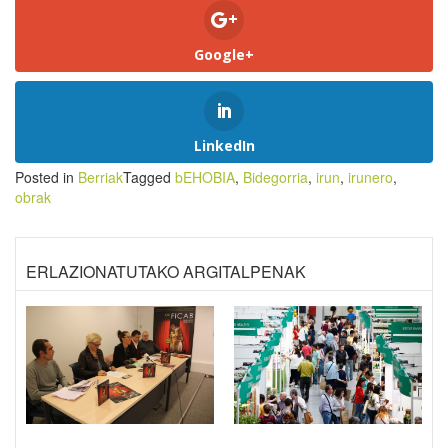
Google+
LinkedIn
Posted in
Berriak
Tagged
bEHOBIA
,
Bidegorria
,
irun
,
irunero
,
obrak
ERLAZIONATUTAKO ARGITALPENAK