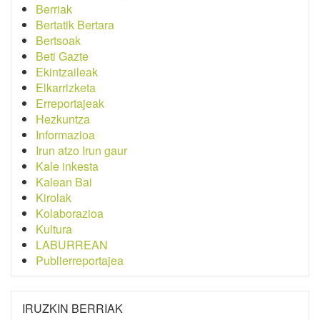
Berriak
Bertatik Bertara
Bertsoak
Beti Gazte
Ekintzaileak
Elkarrizketa
Erreportajeak
Hezkuntza
Informazioa
Irun atzo Irun gaur
Kale inkesta
Kalean Bai
Kirolak
Kolaborazioa
Kultura
LABURREAN
Publierreportajea
IRUZKIN BERRIAK