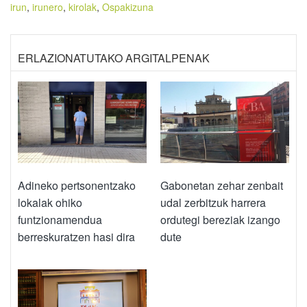
irun
,
irunero
,
kirolak
,
Ospakizuna
ERLAZIONATUTAKO ARGITALPENAK
Adineko pertsonentzako
Gabonetan zehar zenbait
lokalak ohiko
udal zerbitzuk harrera
funtzionamendua
ordutegi bereziak izango
berreskuratzen hasi dira
dute