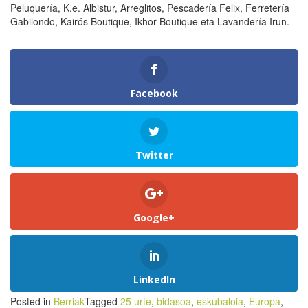
Peluquería, K.e. Albistur, Arreglitos, Pescadería Felix, Ferretería
Gabilondo, Kairós Boutique, Ikhor Boutique eta Lavandería Irun.
Facebook
Twitter
Google+
LinkedIn
Posted in
Berriak
Tagged
25 urte
,
bidasoa
,
eskubaloia
,
Europa
,