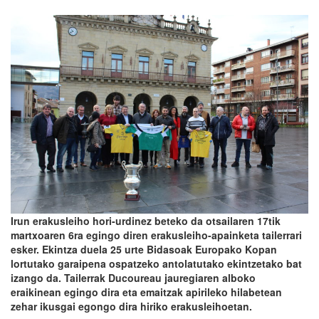
Irun erakusleiho hori-urdinez beteko da otsailaren 17tik
martxoaren 6ra egingo diren erakusleiho-apainketa tailerrari
esker. Ekintza duela 25 urte Bidasoak Europako Kopan
lortutako garaipena ospatzeko antolatutako ekintzetako bat
izango da. Tailerrak Ducoureau jauregiaren alboko
eraikinean egingo dira eta emaitzak apirileko hilabetean
zehar ikusgai egongo dira hiriko erakusleihoetan.