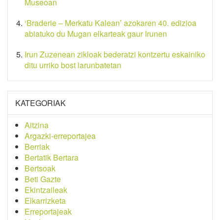
Museoan
‘Braderie – Merkatu Kalean’ azokaren 40. edizioa
abiatuko du Mugan elkarteak gaur Irunen
Irun Zuzenean zikloak bederatzi kontzertu eskainiko
ditu urriko bost larunbatetan
KATEGORIAK
Aitzina
Argazki-erreportajea
Berriak
Bertatik Bertara
Bertsoak
Beti Gazte
Ekintzaileak
Elkarrizketa
Erreportajeak