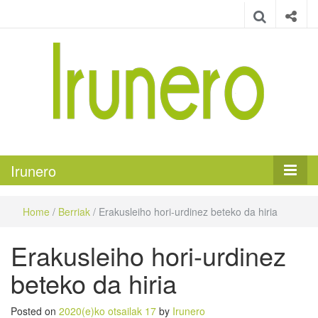
Irunero
Irungo euskarazko aldizkaria
Irunero
Home
/
Berriak
/
Erakusleiho hori-urdinez beteko da hiria
Erakusleiho hori-urdinez
beteko da hiria
Posted on
2020(e)ko otsailak 17
by
Irunero