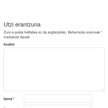
Utzi erantzuna
Zure e-posta helbidea ez da argitaratuko.
Beharrezko eremuak
*
markatuta daude
Iruzkin
Izena
*