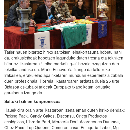
Tailer hauen bitartez hiriko saltokien lehiakortasuna hobetu nahi
da, erakusleihoak hobetzen lagunduko duten tresna eta tekniken
bitartez. Ikastaroan “Leiho marketing-a” bezala ezagutzen den
teknika landuko da. Mario Echeverria izango da tailerreko
irakaslea, erakuleiho apainketaren munduan esperientzia zabala
duen profesionala. Horrela, ikastaroaren ardatza duela 25 urte
Bidasoa eskubaloi taldeak Europako txapelketan lortutako
garaipena izango da.
Saltoki txikien konpromezua
Hauek dira orain arte ikastaroan izena eman duten hiriko dendak:
Picking Pack, Candy Cakes, Disconsu, Orlegi Productos
ecológicos, Librería Patri, Mercería Dori, Acordeones Dumboa,
Chez Paco, Top Queens, Como en casa, Peluqería Isabel, Mg