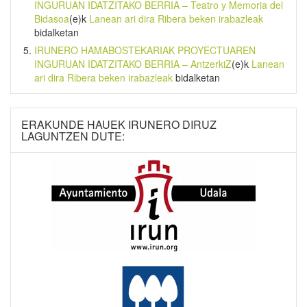
INGURUAN IDATZITAKO BERRIA – Teatro y Memoria del
Bidasoa
(e)k
Lanean ari dira Ribera beken irabazleak
bidalketan
IRUNERO HAMABOSTEKARIAK PROYECTUAREN
INGURUAN IDATZITAKO BERRIA – AntzerkiZ
(e)k
Lanean
ari dira Ribera beken irabazleak
bidalketan
ERAKUNDE HAUEK IRUNERO DIRUZ
LAGUNTZEN DUTE: