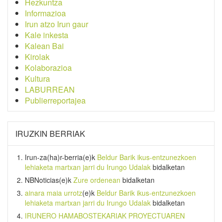
Hezkuntza
Informazioa
Irun atzo Irun gaur
Kale inkesta
Kalean Bai
Kirolak
Kolaborazioa
Kultura
LABURREAN
Publierreportajea
IRUZKIN BERRIAK
Irun-za(ha)r-berria
(e)k
Beldur Barik ikus-entzunezkoen
lehiaketa martxan jarri du Irungo Udalak
bidalketan
NBNoticias
(e)k
Zure ordenean
bidalketan
ainara maia urrotz
(e)k
Beldur Barik ikus-entzunezkoen
lehiaketa martxan jarri du Irungo Udalak
bidalketan
IRUNERO HAMABOSTEKARIAK PROYECTUAREN