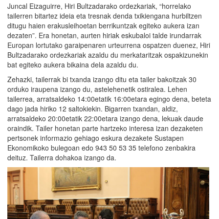
Juncal Eizaguirre, Hiri Bultzadarako ordezkariak, “horrelako
tailerren bitartez ideia eta tresnak denda txikiengana hurbiltzen
ditugu haien erakusleihoetan berrikuntzak egiteko aukera izan
dezaten”. Era honetan, aurten hiriak eskubaloi talde irundarrak
Europan lortutako garaipenaren urteurrena ospatzen duenez, Hiri
Bultzadarako ordezkariak azaldu du merkataritzak ospakizunekin
bat egiteko aukera bikaina dela azaldu du.
Zehazki, tailerrak bi txanda izango ditu eta tailer bakoitzak 30
orduko iraupena izango du, astelehenetik ostiralea. Lehen
tailerrea, arratsaldeko 14:00etatik 16:00etara egingo dena, beteta
dago jada hiriko 12 saltokiekin. Bigarren txandan, aldiz,
arratsaldeko 20:00etatik 22:00etara izango dena, lekuak daude
oraindik. Tailer honetan parte hartzeko interesa izan dezaketen
pertsonek informazio gehiago eskura dezakete Sustapen
Ekonomikoko bulegoan edo 943 50 53 35 telefono zenbakira
deituz. Tailerra dohakoa izango da.