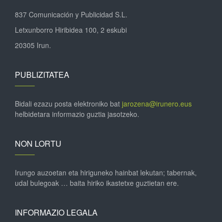
837 Comunicación y Publicidad S.L.
Letxunborro Hiribidea 100, 2 eskubi
20305 Irun.
PUBLIZITATEA
Bidali ezazu posta elektroniko bat
jarozena@irunero.eus
helbidetara informazio guztia jasotzeko.
NON LORTU
Irungo auzoetan eta hiriguneko hainbat lekutan; tabernak,
udal bulegoak … baita hiriko ikastetxe guztietan ere.
INFORMAZIO LEGALA