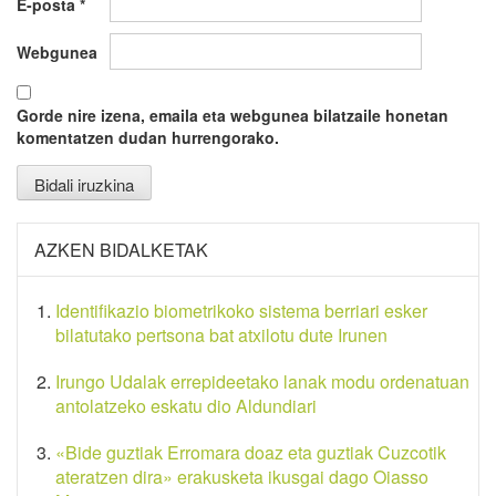
E-posta
*
Webgunea
Gorde nire izena, emaila eta webgunea bilatzaile honetan
komentatzen dudan hurrengorako.
AZKEN BIDALKETAK
Identifikazio biometrikoko sistema berriari esker
bilatutako pertsona bat atxilotu dute Irunen
Irungo Udalak errepideetako lanak modu ordenatuan
antolatzeko eskatu dio Aldundiari
«Bide guztiak Erromara doaz eta guztiak Cuzcotik
ateratzen dira» erakusketa ikusgai dago Oiasso