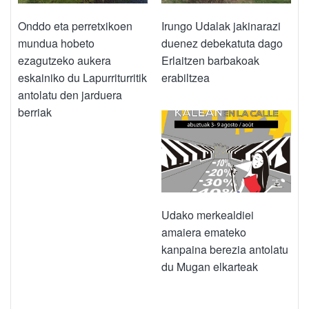
Onddo eta perretxikoen
Irungo Udalak jakinarazi
mundua hobeto
duenez debekatuta dago
ezagutzeko aukera
Erlaitzen barbakoak
eskainiko du Lapurriturritik
erabiltzea
antolatu den jarduera
berriak
Udako merkealdiei
amaiera emateko
kanpaina berezia antolatu
du Mugan elkarteak