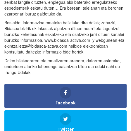
zenbat langile dituzten, enplegua aldi baterako erregulatzeko
espedienterik eskatu duten… Era berean, telelanari eta beronen
ezarpenari buruz galdetuko da.
Bestalde, informazioa emateko baliatuko dira deiak; zehazki,
Bidasoa bizirik-ek inkestak aipatzen dituen neurri eta laguntzei
buruzko xehetasunak eskatzeko eta osatzeko jarri dituen kanalei
buruzko informazioa. www.bidasoa-activa.com y webgunean eta
ekintzailetza@bidasoa-activa.com helbide elektronikoan
kontsultatu daitezke informazio bide horiek.
Deien bilakaeraren eta emaitzaren arabera, datorren asterako,
ondorioen atariko lehenengo balantzea bildu eta eduki nahi du
Irungo Udalak.
Facebook
Twitter