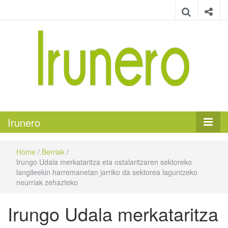
Irunero
Irungo euskarazko aldizkaria
Irunero
Home
/
Berriak
/
Irungo Udala merkataritza eta ostalaritzaren sektoreko
langileekin harremanetan jarriko da sektorea laguntzeko
neurriak zehazteko
Irungo Udala merkataritza