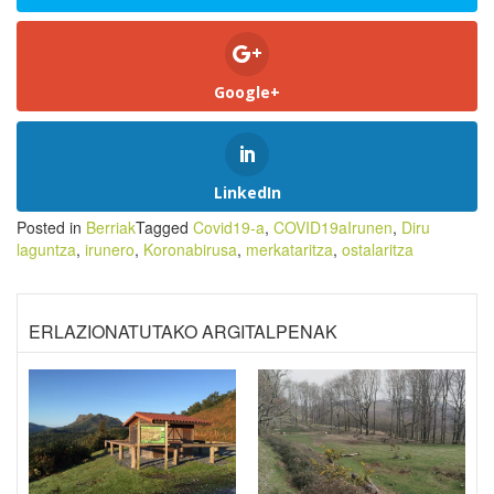
Google+
LinkedIn
Posted in
Berriak
Tagged
Covid19-a
,
COVID19aIrunen
,
Diru
laguntza
,
irunero
,
Koronabirusa
,
merkataritza
,
ostalaritza
ERLAZIONATUTAKO ARGITALPENAK