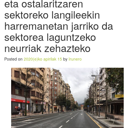
eta ostalaritzaren
sektoreko langileekin
harremanetan jarriko da
sektorea laguntzeko
neurriak zehazteko
Posted on
2020(e)ko apirilak 15
by
Irunero