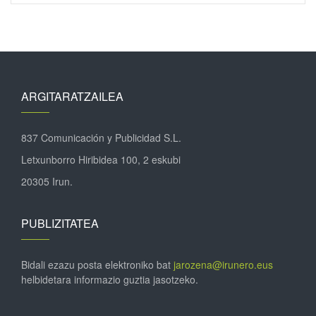
ARGITARATZAILEA
837 Comunicación y Publicidad S.L.
Letxunborro Hiribidea 100, 2 eskubi
20305 Irun.
PUBLIZITATEA
Bidali ezazu posta elektroniko bat
jarozena@irunero.eus
helbidetara informazio guztia jasotzeko.