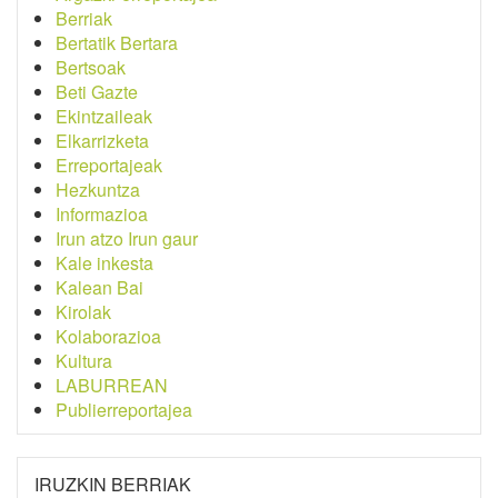
Berriak
Bertatik Bertara
Bertsoak
Beti Gazte
Ekintzaileak
Elkarrizketa
Erreportajeak
Hezkuntza
Informazioa
Irun atzo Irun gaur
Kale inkesta
Kalean Bai
Kirolak
Kolaborazioa
Kultura
LABURREAN
Publierreportajea
IRUZKIN BERRIAK