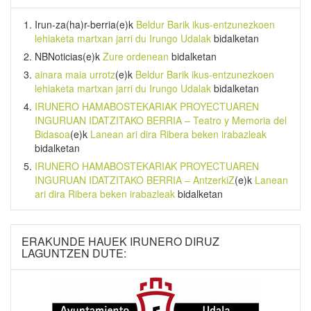
Irun-za(ha)r-berria
(e)k
Beldur Barik ikus-entzunezkoen
lehiaketa martxan jarri du Irungo Udalak
bidalketan
NBNoticias
(e)k
Zure ordenean
bidalketan
ainara maia urrotz
(e)k
Beldur Barik ikus-entzunezkoen
lehiaketa martxan jarri du Irungo Udalak
bidalketan
IRUNERO HAMABOSTEKARIAK PROYECTUAREN
INGURUAN IDATZITAKO BERRIA – Teatro y Memoria del
Bidasoa
(e)k
Lanean ari dira Ribera beken irabazleak
bidalketan
IRUNERO HAMABOSTEKARIAK PROYECTUAREN
INGURUAN IDATZITAKO BERRIA – AntzerkiZ
(e)k
Lanean
ari dira Ribera beken irabazleak
bidalketan
ERAKUNDE HAUEK IRUNERO DIRUZ
LAGUNTZEN DUTE: