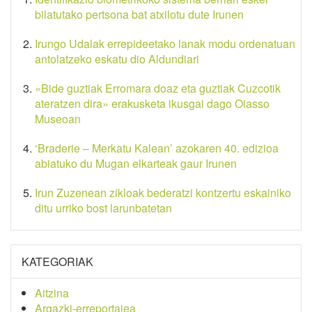
bilatutako pertsona bat atxilotu dute Irunen
Irungo Udalak errepideetako lanak modu ordenatuan
antolatzeko eskatu dio Aldundiari
«Bide guztiak Erromara doaz eta guztiak Cuzcotik
ateratzen dira» erakusketa ikusgai dago Oiasso
Museoan
‘Braderie – Merkatu Kalean’ azokaren 40. edizioa
abiatuko du Mugan elkarteak gaur Irunen
Irun Zuzenean zikloak bederatzi kontzertu eskainiko
ditu urriko bost larunbatetan
KATEGORIAK
Aitzina
Argazki-erreportajea