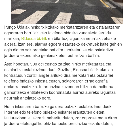
Irungo Udalak hiriko txikizkako merkataritzaren eta ostalaritzaren
egoeraren berri jakiteko telefono bidezko zundaketa jarri du
martxan,
Bidasoa bizirik
-en bitartez, laguntza neurriak zehazte
aldera. Izan ere, alarma egoera ezartzeko dekretuek kalte gehien
egin dieten sektoreetako bat dira merkataritza eta ostalaritza,
jarduera ekonomiko gehienak eten behar izan baitira.
Aste honetan, 900 dei egingo zaizkie hiriko merkataritza eta
ostalaritza establezimenduei. Guztira, Bidasoa bizirik-eko lan
kontratudun zortzi langile arituko dira merkatari eta ostalariei
telefono bidezko inkesta egiten, sektorearen erradiografia
orokorra osatzeko. Informazioa zuzenean biltzea da helburua,
gainontzeko entitateekin koordinatuta aurrez aurreko laguntza
neurriak antolatzeko gero.
Hona inkestaren barruko galdera batzuk: establezimenduek
Internet edo telefono bidezko eskariei erantzuten dieten,
fakturazioan jaitsierarik nabaritu duten, zer enpresa mota diren,
jarduera eteteagatiko ohiz kanpoko prestazioa eskatu duten,