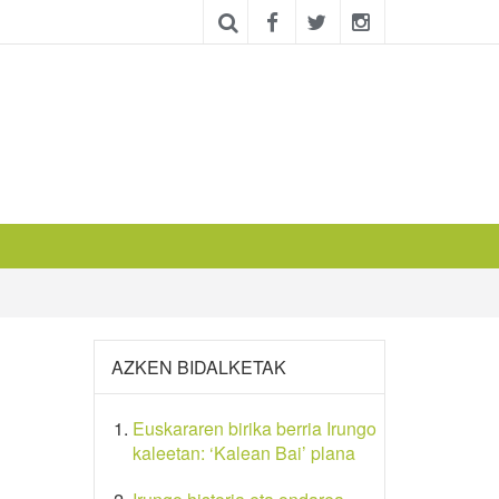
AZKEN BIDALKETAK
Euskararen birika berria Irungo
kaleetan: ‘Kalean Bai’ plana
,