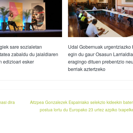
iek sare sozialetan
Udal Gobernuak urgentziazko b
atea zabaldu du jaialdiaren
egin du gaur Osasun Larrialdi
n edizioari esker
eragingo dituen prebentzio neu
berriak aztertzeko
asi dira
Aitzpea Gonzalezek Espainiako selekzio kideekin bater
postua lortu du Europako 23 urtez azpiko txapelk