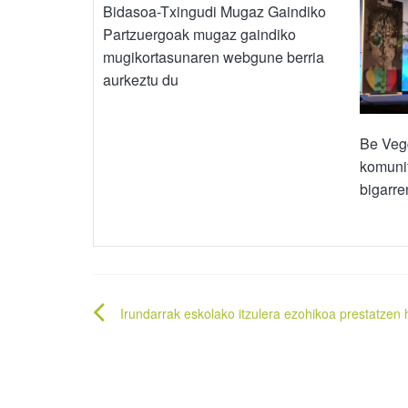
Bidasoa-Txingudi Mugaz Gaindiko
Partzuergoak mugaz gaindiko
mugikortasunaren webgune berria
aurkeztu du
Be Vegg
komunit
bigarre
Bidalketetan
Irundarrak eskolako itzulera ezohikoa prestatzen h
zehar
nabigatu