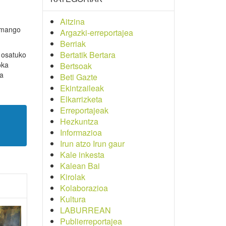
Aitzina
 emango
Argazki-erreportajea
Berriak
Bertatik Bertara
 osatuko
oka
Bertsoak
ta
Beti Gazte
Ekintzaileak
Elkarrizketa
Erreportajeak
Hezkuntza
Informazioa
Irun atzo Irun gaur
Kale inkesta
Kalean Bai
Kirolak
Kolaborazioa
Kultura
LABURREAN
Publierreportajea