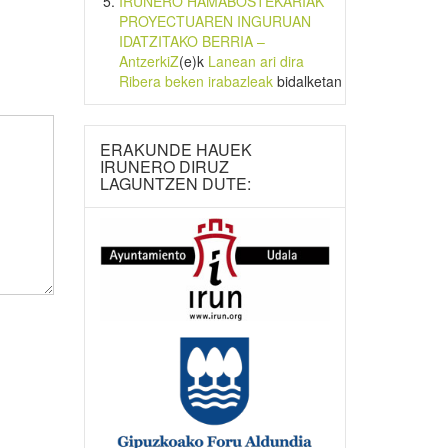
IRUNERO HAMABOSTEKARIAK
PROYECTUAREN INGURUAN
IDATZITAKO BERRIA –
AntzerkiZ
(e)k
Lanean ari dira
Ribera beken irabazleak
bidalketan
ERAKUNDE HAUEK
IRUNERO DIRUZ
LAGUNTZEN DUTE: