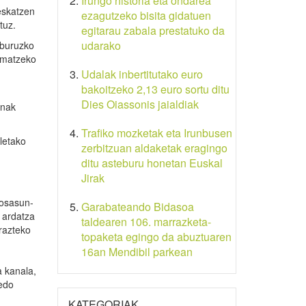
Irungo historia eta ondarea
eskatzen
ezagutzeko bisita gidatuen
tuz.
egitarau zabala prestatuko da
udarako
 buruzko
ermatzeko
Udalak inbertitutako euro
bakoitzeko 2,13 euro sortu ditu
Dies Oiassonis jaialdiak
snak
Trafiko mozketak eta Irunbusen
letako
zerbitzuan aldaketak eragingo
ditu asteburu honetan Euskal
Jirak
(osasun-
Garabateando Bidasoa
 ardatza
taldearen 106. marrazketa-
rrazteko
topaketa egingo da abuztuaren
16an Mendibil parkean
a kanala,
 edo
KATEGORIAK