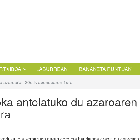
RTXIBOA
LABURREAN
BANAKETA PUNTUAK
du azaroaren 30etik abenduaren 1era
ka antolatuko du azaroaren
ra
roduktu eta zerbitzuen eskari gero eta handiagoa eragin du enpresen