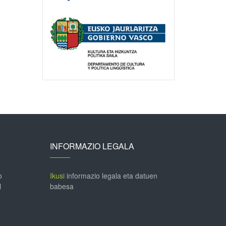
INFORMAZIO LEGALA
o
Ikusi
informazio legala eta datuen
l
babesa