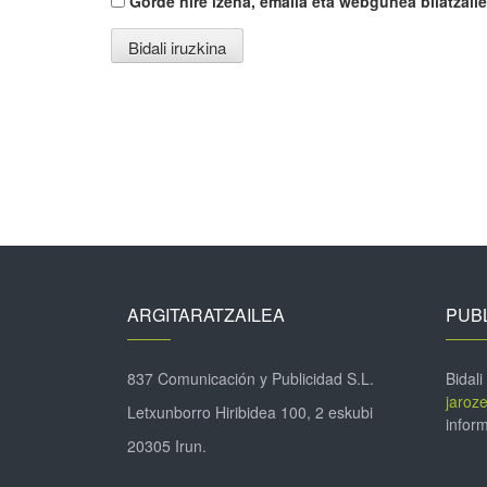
Gorde nire izena, emaila eta webgunea bilatza
ARGITARATZAILEA
PUBL
837 Comunicación y Publicidad S.L.
Bidali
jaroz
Letxunborro Hiribidea 100, 2 eskubi
inform
20305 Irun.