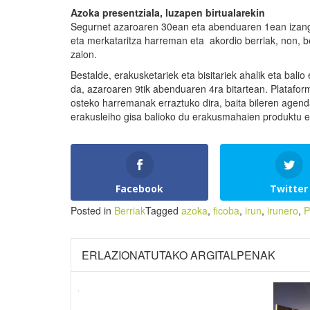
Azoka
presentziala
, luzapen birtualarekin
Segurnet azaroaren 30ean eta abenduaren 1ean izang
eta merkataritza harreman eta akordio berriak, non, b
zaion.
Bestalde, erakusketariek eta bisitariek ahalik eta bal
da, azaroaren 9tik abenduaren 4ra bitartean. Plataforma
osteko harremanak erraztuko dira, baita bileren agend
erakusleiho gisa balioko du erakusmahaien produktu e
Facebook
Twitter
Posted in
Berriak
Tagged
azoka
,
ficoba
,
irun
,
irunero
,
P
ERLAZIONATUTAKO ARGITALPENAK