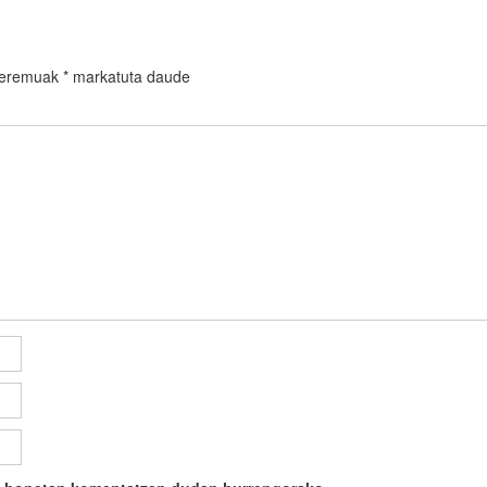
 eremuak
*
markatuta daude