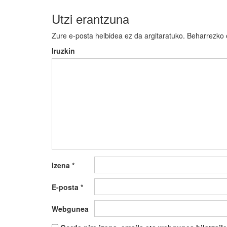
Utzi erantzuna
Zure e-posta helbidea ez da argitaratuko.
Beharrezko
Iruzkin
Izena
*
E-posta
*
Webgunea