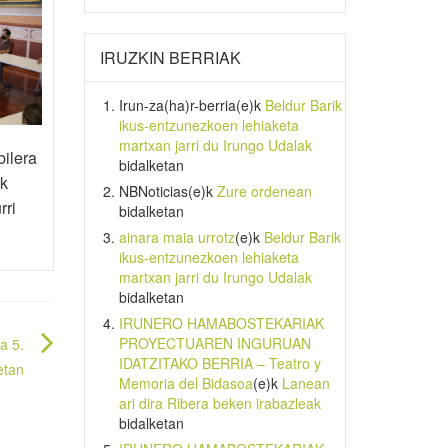
IRUZKIN BERRIAK
Irun-za(ha)r-berria
(e)k
Beldur Barik
ikus-entzunezkoen lehiaketa
martxan jarri du Irungo Udalak
ilera
bidalketan
ak
NBNoticias
(e)k
Zure ordenean
rri
bidalketan
ainara maia urrotz
(e)k
Beldur Barik
ikus-entzunezkoen lehiaketa
martxan jarri du Irungo Udalak
bidalketan
IRUNERO HAMABOSTEKARIAK
PROYECTUAREN INGURUAN
a 5.
IDATZITAKO BERRIA – Teatro y
etan
Memoria del Bidasoa
(e)k
Lanean
ari dira Ribera beken irabazleak
bidalketan