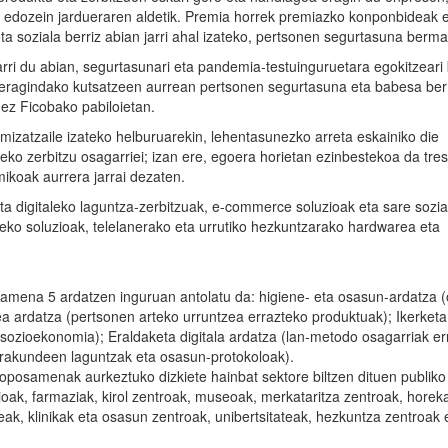
n edozein jardueraren aldetik. Premia horrek premiazko konponbideak 
a soziala berriz abian jarri ahal izateko, pertsonen segurtasuna berma
rri du abian, segurtasunari eta pandemia-testuinguruetara egokitzeari
tek eragindako kutsatzeen aurrean pertsonen segurtasuna eta babesa b
ez Ficobako pabiloietan.
izatzaile izateko helburuarekin, lehentasunezko arreta eskainiko die
ko zerbitzu osagarriei; izan ere, egoera horietan ezinbestekoa da tre
ikoak aurrera jarrai dezaten.
ta digitaleko laguntza-zerbitzuak, e-commerce soluzioak eta sare sozia
neko soluzioak, telelanerako eta urrutiko hezkuntzarako hardwarea eta
amena 5 ardatzen inguruan antolatu da: higiene- eta osasun-ardatza 
a ardatza (pertsonen arteko urruntzea errazteko produktuak); Ikerketa
ta sozioekonomia); Eraldaketa digitala ardatza (lan-metodo osagarriak e
(erakundeen laguntzak eta osasun-protokoloak).
oposamenak aurkeztuko dizkiete hainbat sektore biltzen dituen publiko
oak, farmaziak, kirol zentroak, museoak, merkataritza zentroak, horek
leak, klinikak eta osasun zentroak, unibertsitateak, hezkuntza zentroak