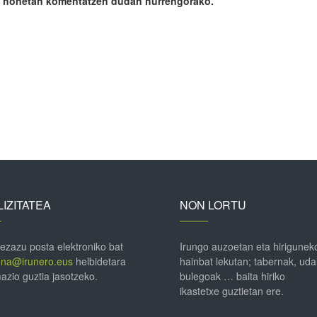
ile honetan komentatzen dudan hurrengorako.
IZITATEA
NON LORTU
 ezazu posta elektroniko bat
Irungo auzoetan eta hirigunek
ena@irunero.eus
helbidetara
hainbat lekutan; tabernak, uda
azio guztia jasotzeko.
bulegoak … baita hiriko
ikastetxe guztietan ere.