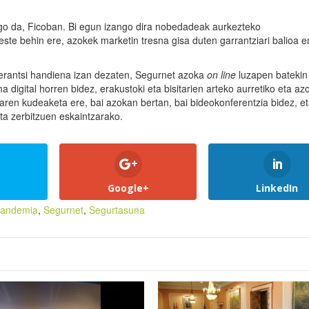
o da, Ficoban. Bi egun izango dira nobedadeak aurkezteko
este behin ere, azokek marketin tresna gisa duten garrantziari balioa
io erantsi handiena izan dezaten, Segurnet azoka
on line
luzapen batekin
 digital horren bidez, erakustoki eta bisitarien arteko aurretiko eta az
aren kudeaketa ere, bai azokan bertan, bai bideokonferentzia bidez, e
ta zerbitzuen eskaintzarako.
Google+
LinkedIn
andemia
,
Segurnet
,
Segurtasuna