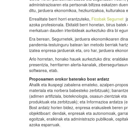
administrazioaren eta pertsonak biltzea eskatzen due
ditu, jarduera ekonomikoa, hezkuntzakoa, kulturakoa et
Errealitate berri horri erantzuteko,
Ficobak
Segurnet
ja
azoka profesionala. Ekitaldi berri honetan, birus ba
merkatuan dauden irtenbideak aurkeztuko dira bi egun
Era berean, Segurnetek, jarduera ekonomikoaren dinam
pandemia-testuinguru batean lan metodo berriak hartze
izatea enpresa-jarduerak eta, oro har, jarduera ekonom
Arlo horretan, honako hauek aurkeztuko dira: eraldake
presentzia, herritarren alerta-kanalak, zibersegurtasu
softwarea, etab.
Proposamen orokor baterako bost ardatz
Ahalik eta ikuspegi zabalena emateko, azalpen-propos
materiala eta norbera babesteko zerbitzuak); banantze
(adimen artifiziala, bioteknologia, osasun-zientziak e
produktuak eta zerbitzuak); eta Informazioa ardatza 
Bost ardatz horien bidez, enpresa erakusleek beren pr
objektiboari: dendak, enpresak eta autonomoak, garrai
egoitzak, eraikinak eta administrazio publikoak, ospita
azoka esparruak.