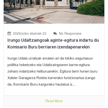
2026(e)ko ekainak 23
No Responses
Irungo Udaltzaingoak aginte-egitura indartu du
Komisario Buru berriaren izendapenarekin
Irungo Udala urratsak ematen ari da tokiko segurtasun
politika hobetzeko eta Udaltzaingoaren barne-egitura
zeharo indartzeko helburuarekin. Egitura berri honen buru
Xabier Garagarza Roteta karrerako funtzionarioa izango
da, Komisario Buru kargurako hautatua iz...
Read More