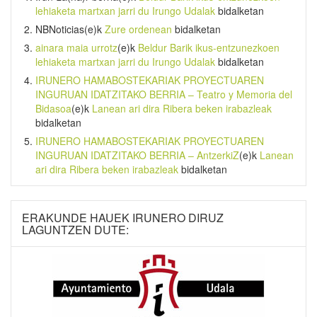
lehiaketa martxan jarri du Irungo Udalak
bidalketan
NBNoticias
(e)k
Zure ordenean
bidalketan
ainara maia urrotz
(e)k
Beldur Barik ikus-entzunezkoen
lehiaketa martxan jarri du Irungo Udalak
bidalketan
IRUNERO HAMABOSTEKARIAK PROYECTUAREN
INGURUAN IDATZITAKO BERRIA – Teatro y Memoria del
Bidasoa
(e)k
Lanean ari dira Ribera beken irabazleak
bidalketan
IRUNERO HAMABOSTEKARIAK PROYECTUAREN
INGURUAN IDATZITAKO BERRIA – AntzerkiZ
(e)k
Lanean
ari dira Ribera beken irabazleak
bidalketan
ERAKUNDE HAUEK IRUNERO DIRUZ
LAGUNTZEN DUTE: