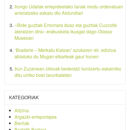
Irungo Udalak errepideetako lanak modu ordenatuan
antolatzeko eskatu dio Aldundiari
«Bide guztiak Erromara doaz eta guztiak Cuzcotik
ateratzen dira» erakusketa ikusgai dago Oiasso
Museoan
‘Braderie – Merkatu Kalean’ azokaren 40. edizioa
abiatuko du Mugan elkarteak gaur Irunen
Irun Zuzenean zikloak bederatzi kontzertu eskainiko
ditu urriko bost larunbatetan
KATEGORIAK
Aitzina
Argazki-erreportajea
Berriak
Bertatik Bertara