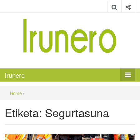
Irunero
Irungo euskarazko aldizkaria
Irunero
Home
/
Etiketa:
Segurtasuna