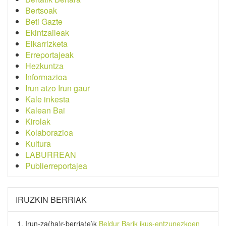
Bertsoak
Beti Gazte
Ekintzaileak
Elkarrizketa
Erreportajeak
Hezkuntza
Informazioa
Irun atzo Irun gaur
Kale inkesta
Kalean Bai
Kirolak
Kolaborazioa
Kultura
LABURREAN
Publierreportajea
IRUZKIN BERRIAK
Irun-za(ha)r-berria
(e)k
Beldur Barik ikus-entzunezkoen