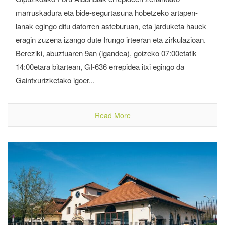
marruskadura eta bide-segurtasuna hobetzeko artapen-
lanak egingo ditu datorren asteburuan, eta jarduketa hauek
eragin zuzena izango dute Irungo irteeran eta zirkulazioan.
Bereziki, abuztuaren 9an (igandea), goizeko 07:00etatik
14:00etara bitartean, GI-636 errepidea itxi egingo da
Gaintxurizketako igoer...
Read More