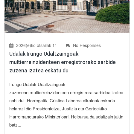
2026(e)ko otsailak 11
No Responses
Udalak Irungo Udaltzaingoak
multierreinzidenteen erregistrorako sarbide
zuzena izatea eskatu du
Irungo Udalak Udaltzaingoak
zuzenean multierreinzidenteen erregistrora sarbidea izatea
nahi dut. Horregatik, Cristina Laborda alkateak eskaria
helarazi dio Presidentetza, Justizia eta Gorteekiko
Harremanetarako Ministerioari. Helburua da udaltzain jakin
batz...