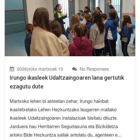
2026(e)ko martxoak 13
No Responses
Irungo ikasleek Udaltzaingoaren lana gertutik
ezagutu dute
Martxoko lehen bi asteetan zehar, Irungo hainbat
ikastetxetako Lehen Hezkuntzako laugarren mailako
ikasleek Udaltzaingoaren instalazioak bisitatu dituzte.
Jarduera hau Herritarren Segurtasuna eta Bizikidetza
arloko Bide Hezkuntza sailak antolatu du, agenteen e...