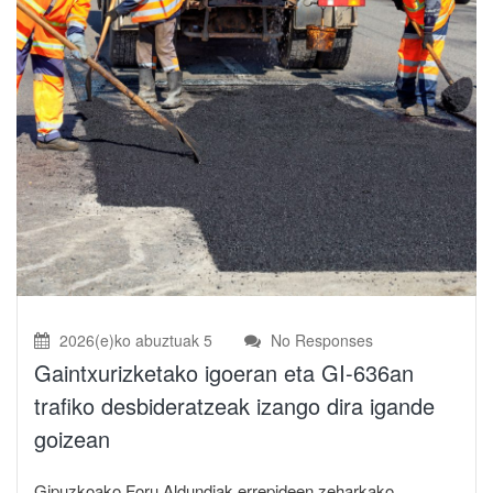
2026(e)ko abuztuak 5
No Responses
Gaintxurizketako igoeran eta GI-636an
trafiko desbideratzeak izango dira igande
goizean
Gipuzkoako Foru Aldundiak errepideen zeharkako