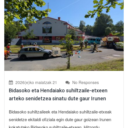
2026(e)ko maiatzak 21
No Responses
Bidasoko eta Hendaiako suhiltzaile-etxeen
arteko senidetzea sinatu dute gaur Irunen
Bidasoko suhiltzaileek eta Hendaiako suhiltzaile-etxeak
senidetze ekitaldi ofiziala egin dute gaur goizean Irunen
kokatutako Bidasoko suhiltzaile-etxean. Hitzordu