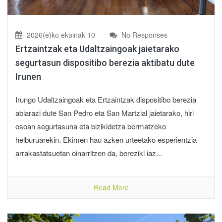
2026(e)ko ekainak 10
No Responses
Ertzaintzak eta Udaltzaingoak jaietarako
segurtasun dispositibo berezia aktibatu dute
Irunen
Irungo Udaltzaingoak eta Ertzaintzak dispositibo berezia
abiarazi dute San Pedro eta San Martzial jaietarako, hiri
osoan segurtasuna eta bizikidetza bermatzeko
helburuarekin. Ekimen hau azken urteetako esperientzia
arrakastatsuetan oinarritzen da, bereziki iaz...
Read More