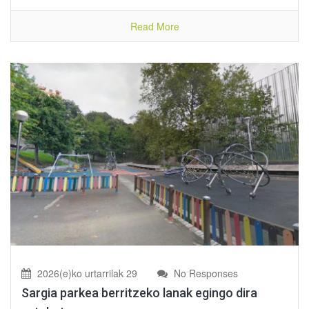
Read More
2026(e)ko urtarrilak 29
No Responses
Sargia parkea berritzeko lanak egingo dira