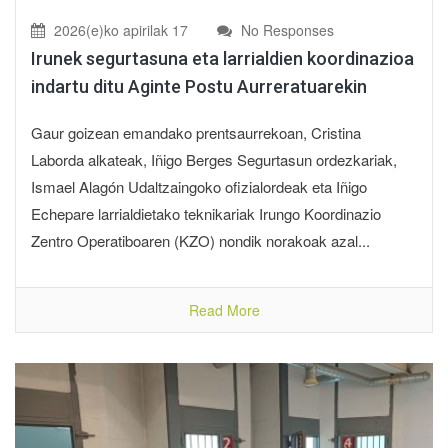
2026(e)ko apirilak 17
No Responses
Irunek segurtasuna eta larrialdien koordinazioa
indartu ditu Aginte Postu Aurreratuarekin
Gaur goizean emandako prentsaurrekoan, Cristina
Laborda alkateak, Iñigo Berges Segurtasun ordezkariak,
Ismael Alagón Udaltzaingoko ofizialordeak eta Iñigo
Echepare larrialdietako teknikariak Irungo Koordinazio
Zentro Operatiboaren (KZO) nondik norakoak azal...
Read More