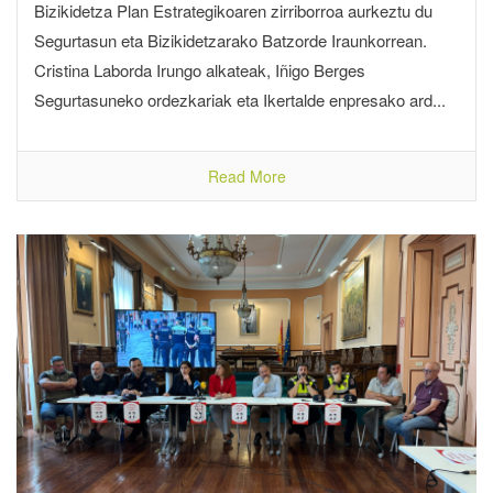
Bizikidetza Plan Estrategikoaren zirriborroa aurkeztu du
Segurtasun eta Bizikidetzarako Batzorde Iraunkorrean.
Cristina Laborda Irungo alkateak, Iñigo Berges
Segurtasuneko ordezkariak eta Ikertalde enpresako ard...
Read More