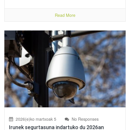
Read More
2026(e)ko martxoak 5
No Responses
Irunek segurtasuna indartuko du 2026an