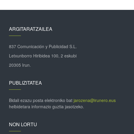
ARGITARATZAILEA
837 Comunicación y Publicidad S.L.
Letxunborro Hiribidea 100, 2 eskubi
20305 Irun.
PUBLIZITATEA
Bidali ezazu posta elektroniko bat
jarozena@irunero.eus
helbidetara informazio guztia jasotzeko.
NON LORTU