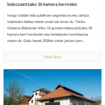
bideozaintzako 36 kamera berrirekin
Irungo Udalak bide publikoan segurtasuna eta zaintza
indartzeko bidean beste urrats bat eman du. Tokiko
Gobernu Batzarrak hiriko 18 gunetan bideozaintzako 36
kamera berri hornitzeko eta instalatzeko kontratazioa
onartu du. Gailu hauek 2026an zehar jartzen joan...
Read More