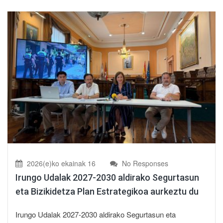
2026(e)ko ekainak 16
No Responses
Irungo Udalak 2027-2030 aldirako Segurtasun
eta Bizikidetza Plan Estrategikoa aurkeztu du
Irungo Udalak 2027-2030 aldirako Segurtasun eta