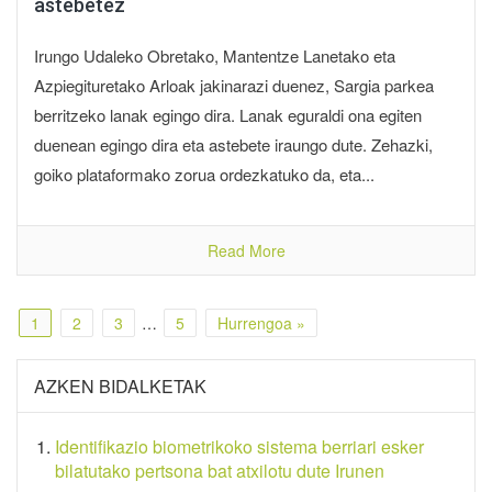
astebetez
Irungo Udaleko Obretako, Mantentze Lanetako eta
Azpiegituretako Arloak jakinarazi duenez, Sargia parkea
berritzeko lanak egingo dira. Lanak eguraldi ona egiten
duenean egingo dira eta astebete iraungo dute. Zehazki,
goiko plataformako zorua ordezkatuko da, eta...
Read More
1
2
3
…
5
Hurrengoa »
AZKEN BIDALKETAK
Identifikazio biometrikoko sistema berriari esker
bilatutako pertsona bat atxilotu dute Irunen