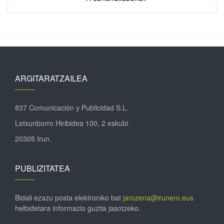
ARGITARATZAILEA
837 Comunicación y Publicidad S.L.
Letxunborro Hiribidea 100, 2 eskubi
20305 Irun.
PUBLIZITATEA
Bidali ezazu posta elektroniko bat
jarozena@irunero.eus
helbidetara informazio guztia jasotzeko.