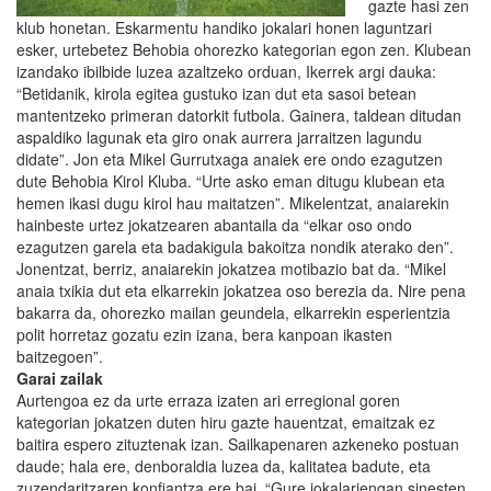
gazte hasi zen
klub honetan. Eskarmentu handiko jokalari honen laguntzari
esker, urtebetez Behobia ohorezko kategorian egon zen. Klubean
izandako ibilbide luzea azaltzeko orduan, Ikerrek argi dauka:
“Betidanik, kirola egitea gustuko izan dut eta sasoi betean
mantentzeko primeran datorkit futbola. Gainera, taldean ditudan
aspaldiko lagunak eta giro onak aurrera jarraitzen lagundu
didate”. Jon eta Mikel Gurrutxaga anaiek ere ondo ezagutzen
dute Behobia Kirol Kluba. “Urte asko eman ditugu klubean eta
hemen ikasi dugu kirol hau maitatzen”. Mikelentzat, anaiarekin
hainbeste urtez jokatzearen abantaila da “elkar oso ondo
ezagutzen garela eta badakigula bakoitza nondik aterako den”.
Jonentzat, berriz, anaiarekin jokatzea motibazio bat da. “Mikel
anaia txikia dut eta elkarrekin jokatzea oso berezia da. Nire pena
bakarra da, ohorezko mailan geundela, elkarrekin esperientzia
polit horretaz gozatu ezin izana, bera kanpoan ikasten
baitzegoen”.
Garai zailak
Aurtengoa ez da urte erraza izaten ari erregional goren
kategorian jokatzen duten hiru gazte hauentzat, emaitzak ez
baitira espero zituztenak izan. Sailkapenaren azkeneko postuan
daude; hala ere, denboraldia luzea da, kalitatea badute, eta
zuzendaritzaren konfiantza ere bai. “Gure jokalariengan sinesten