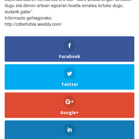
dugu eta denon artean egoerari buelta ematea lortuko dugu,
dudarik gabe”.
Informazio gehiagorako:
http://cdbehobia.weebly.com/
Facebook
Twitter
Google+