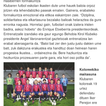
Hasiberrien formakuntza
Klubaren futbol eskolan ikasten dute ume hauek baloia orpoz
jotzen eta lehendabiziko paseak ematen. Gainera, erabateko
formakuntza emozional eta etikoa eskaintzen zaie. “Diziplina,
solidaritatea eta elkartasuna bezalako balioak helaraztea da gure
erronka nagusia. Horretaz gain, futbolari onak izatera iristen
badira, askoz hobeto” dio Enrique Etxeberria presidenteordeak.
Entrenatzaile izandako eta gaur egungo Behobia Kirol Klubeko
presidente Angel Varonarentzat gaztetxoak entrenatzea lan
erabat aberasgarria da. “Baloi bat zer den justu-justu dakien ume
bati, zuk dakizuna erakustea eta handituz doan heinean haren
progesioa ikustea… ordainezina da. Bere hazkuntza eta
hezkuntza prozesuaren parte gara, eta hori oso polita da”.
Koloreekiko
maitasuna
Klubaren
koloreak 19
urtez
defendatu
dituen Iker
Perejon ere