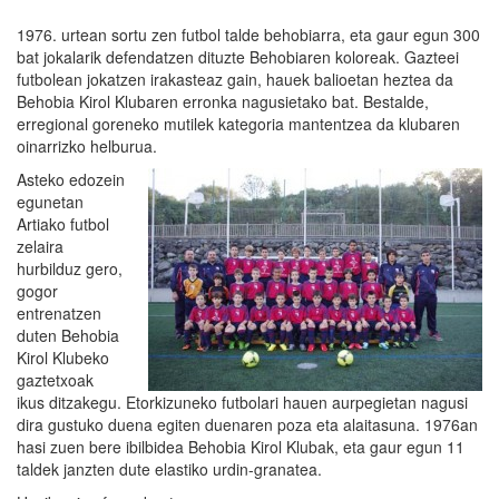
1976. urtean sortu zen futbol talde behobiarra, eta gaur egun 300
bat jokalarik defendatzen dituzte Behobiaren koloreak. Gazteei
futbolean jokatzen irakasteaz gain, hauek balioetan heztea da
Behobia Kirol Klubaren erronka nagusietako bat. Bestalde,
erregional goreneko mutilek kategoria mantentzea da klubaren
oinarrizko helburua.
Asteko edozein
egunetan
Artiako futbol
zelaira
hurbilduz gero,
gogor
entrenatzen
duten Behobia
Kirol Klubeko
gaztetxoak
ikus ditzakegu. Etorkizuneko futbolari hauen aurpegietan nagusi
dira gustuko duena egiten duenaren poza eta alaitasuna. 1976an
hasi zuen bere ibilbidea Behobia Kirol Klubak, eta gaur egun 11
taldek janzten dute elastiko urdin-granatea.