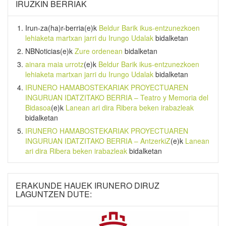
IRUZKIN BERRIAK
Irun-za(ha)r-berria
(e)k
Beldur Barik ikus-entzunezkoen
lehiaketa martxan jarri du Irungo Udalak
bidalketan
NBNoticias
(e)k
Zure ordenean
bidalketan
ainara maia urrotz
(e)k
Beldur Barik ikus-entzunezkoen
lehiaketa martxan jarri du Irungo Udalak
bidalketan
IRUNERO HAMABOSTEKARIAK PROYECTUAREN
INGURUAN IDATZITAKO BERRIA – Teatro y Memoria del
Bidasoa
(e)k
Lanean ari dira Ribera beken irabazleak
bidalketan
IRUNERO HAMABOSTEKARIAK PROYECTUAREN
INGURUAN IDATZITAKO BERRIA – AntzerkiZ
(e)k
Lanean
ari dira Ribera beken irabazleak
bidalketan
ERAKUNDE HAUEK IRUNERO DIRUZ
LAGUNTZEN DUTE: