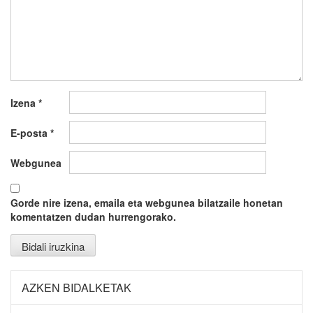
Izena
*
E-posta
*
Webgunea
Gorde nire izena, emaila eta webgunea bilatzaile honetan
komentatzen dudan hurrengorako.
AZKEN BIDALKETAK