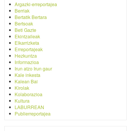
Argazki-erreportajea
Berriak
Bertatik Bertara
Bertsoak
Beti Gazte
Ekintzaileak
Elkarrizketa
Erreportajeak
Hezkuntza
Informazioa
Irun atzo Irun gaur
Kale inkesta
Kalean Bai
Kirolak
Kolaborazioa
Kultura
LABURREAN
Publierreportajea