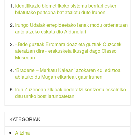
Identifikazio biometrikoko sistema berriari esker
bilatutako pertsona bat atxilotu dute Irunen
Irungo Udalak errepideetako lanak modu ordenatuan
antolatzeko eskatu dio Aldundiari
«Bide guztiak Erromara doaz eta guztiak Cuzcotik
ateratzen dira» erakusketa ikusgai dago Oiasso
Museoan
‘Braderie – Merkatu Kalean’ azokaren 40. edizioa
abiatuko du Mugan elkarteak gaur Irunen
Irun Zuzenean zikloak bederatzi kontzertu eskainiko
ditu urriko bost larunbatetan
KATEGORIAK
Aitzina