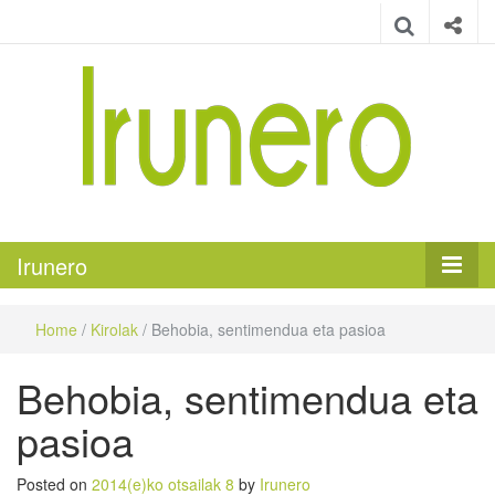
Irunero
Irungo euskarazko aldizkaria
Irunero
Home
/
Kirolak
/
Behobia, sentimendua eta pasioa
Behobia, sentimendua eta
pasioa
Posted on
2014(e)ko otsailak 8
by
Irunero