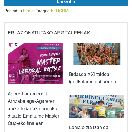
LinkedIn
Posted in
Kirolak
Tagged
bEHOBIA
ERLAZIONATUTAKO ARGITALPENAK
Bidasoa XXI taldea,
igeriketaren gailurrean
Agirre-Larramendik
Arrizabalaga-Agirreren
aurka indarrak neurtuko
dituzte Emakume Master
Cup-eko finalean
Lehia bizia izan da