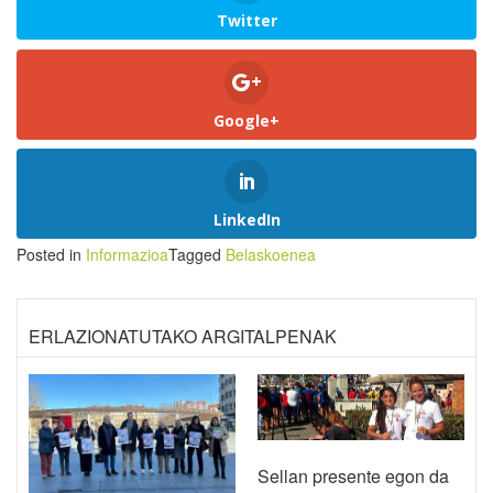
Twitter
Google+
LinkedIn
Posted in
Informazioa
Tagged
Belaskoenea
ERLAZIONATUTAKO ARGITALPENAK
Sellan presente egon da