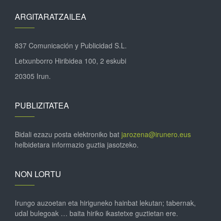
ARGITARATZAILEA
837 Comunicación y Publicidad S.L.
Letxunborro Hiribidea 100, 2 eskubi
20305 Irun.
PUBLIZITATEA
Bidali ezazu posta elektroniko bat
jarozena@irunero.eus
helbidetara informazio guztia jasotzeko.
NON LORTU
Irungo auzoetan eta hiriguneko hainbat lekutan; tabernak,
udal bulegoak … baita hiriko ikastetxe guztietan ere.