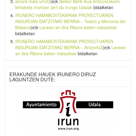
ainara maia urrotz
(e)k
Beldur Barik ikus-entzunezkoen
lehiaketa martxan jarri du Irungo Udalak
bidalketan
IRUNERO HAMABOSTEKARIAK PROYECTUAREN
INGURUAN IDATZITAKO BERRIA – Teatro y Memoria del
Bidasoa
(e)k
Lanean ari dira Ribera beken irabazleak
bidalketan
IRUNERO HAMABOSTEKARIAK PROYECTUAREN
INGURUAN IDATZITAKO BERRIA – AntzerkiZ
(e)k
Lanean
ari dira Ribera beken irabazleak
bidalketan
ERAKUNDE HAUEK IRUNERO DIRUZ
LAGUNTZEN DUTE: