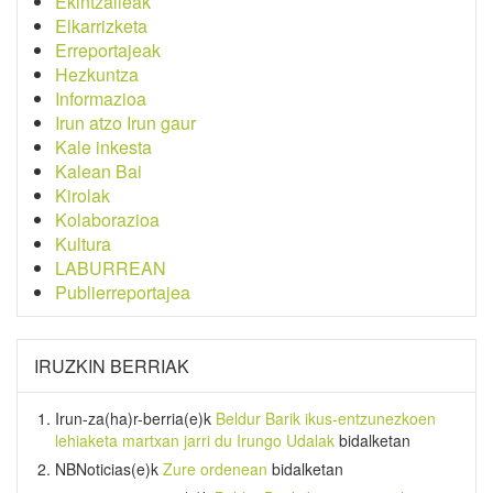
Ekintzaileak
Elkarrizketa
Erreportajeak
Hezkuntza
Informazioa
Irun atzo Irun gaur
Kale inkesta
Kalean Bai
Kirolak
Kolaborazioa
Kultura
LABURREAN
Publierreportajea
IRUZKIN BERRIAK
Irun-za(ha)r-berria
(e)k
Beldur Barik ikus-entzunezkoen
lehiaketa martxan jarri du Irungo Udalak
bidalketan
NBNoticias
(e)k
Zure ordenean
bidalketan