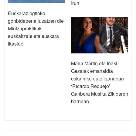
Irun
Euskaraz egiteko
gonbidapena luzatzen die
Mintzapraktikak
euskaltzale eta euskara
ikasleei
Maria Martin eta Iñaki
Gezalak emanaldia
eskainiko dute igandean
‘Ricardo Requejo’
Ganbera Musika Zikloaren
barnean