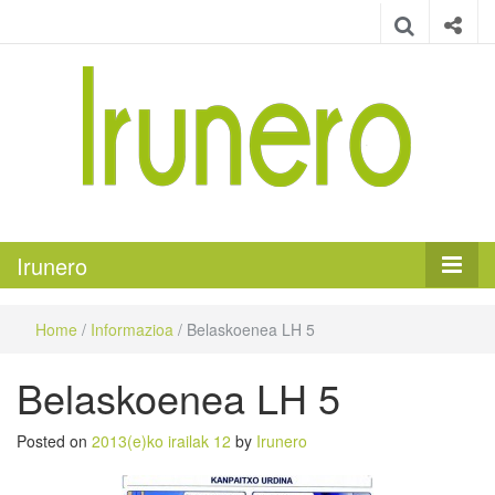
Irunero
Irungo euskarazko aldizkaria
Irunero
Home
/
Informazioa
/
Belaskoenea LH 5
Belaskoenea LH 5
Posted on
2013(e)ko irailak 12
by
Irunero