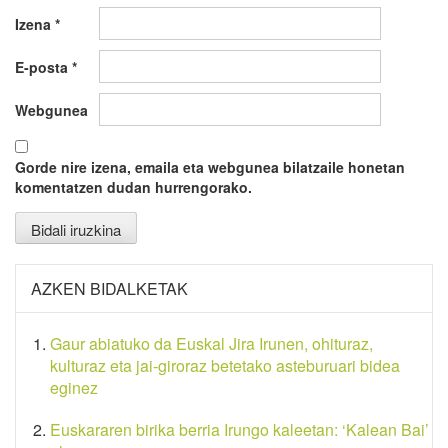
Izena
*
E-posta
*
Webgunea
Gorde nire izena, emaila eta webgunea bilatzaile honetan
komentatzen dudan hurrengorako.
AZKEN BIDALKETAK
Gaur abiatuko da Euskal Jira Irunen, ohituraz,
kulturaz eta jai-giroraz betetako asteburuari bidea
eginez
Euskararen birika berria Irungo kaleetan: ‘Kalean Bai’