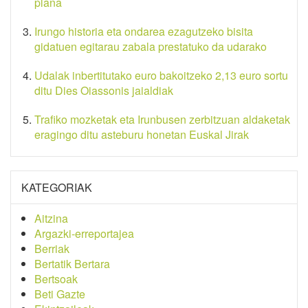
plana
Irungo historia eta ondarea ezagutzeko bisita
gidatuen egitarau zabala prestatuko da udarako
Udalak inbertitutako euro bakoitzeko 2,13 euro sortu
ditu Dies Oiassonis jaialdiak
Trafiko mozketak eta Irunbusen zerbitzuan aldaketak
eragingo ditu asteburu honetan Euskal Jirak
KATEGORIAK
Aitzina
Argazki-erreportajea
Berriak
Bertatik Bertara
Bertsoak
Beti Gazte