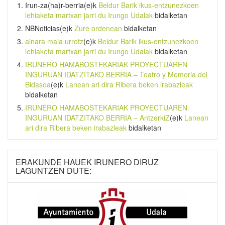
Irun-za(ha)r-berria
(e)k
Beldur Barik ikus-entzunezkoen
lehiaketa martxan jarri du Irungo Udalak
bidalketan
NBNoticias
(e)k
Zure ordenean
bidalketan
ainara maia urrotz
(e)k
Beldur Barik ikus-entzunezkoen
lehiaketa martxan jarri du Irungo Udalak
bidalketan
IRUNERO HAMABOSTEKARIAK PROYECTUAREN
INGURUAN IDATZITAKO BERRIA – Teatro y Memoria del
Bidasoa
(e)k
Lanean ari dira Ribera beken irabazleak
bidalketan
IRUNERO HAMABOSTEKARIAK PROYECTUAREN
INGURUAN IDATZITAKO BERRIA – AntzerkiZ
(e)k
Lanean
ari dira Ribera beken irabazleak
bidalketan
ERAKUNDE HAUEK IRUNERO DIRUZ
LAGUNTZEN DUTE: