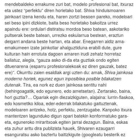
mendebaldeko emakume zuri bat, modelo profesional bat, itxuraz
eta ustez “perfektu” diren horietako bat. Shiva hinduismoaren
jainkoari izena kendu eta, haren zortzi besoen pareko, modeloari
sei beso ipini dizkiote, baita beso horietako bakoitza urrez
apaindu ere: ordulari distiratsu mordoa beso batean, askotariko
pultserak beste batean, urrezko eskularrua bestean, eraztun
deigarri andana beste hartan, eta abar. Enegarren aldiz ama-
emakumeen izate jainkotiar ahalguztiduna erabili dute, gure
kulturan hain errotuta dagoen amaren irudi zehatz horretaz
baliatuz, alegia, “gauza asko di-da eta guztiak ondo egiten
dituenarena (esparru profesionalekoak ez diren gauzak, batez
ere)”. Okurritu zaien esaldiak argi uzten du: amak,
Shiva jainkosa
moderno horiek, egunez egun inposiblea posible bilakatzen
dutenak
. Tira, ea nork ez duen jainkosa sentitu nahi
(behingoagatik, edo egunero, edo ametsetan). Zertarako, baina,
hori guztia?… Opariak egin diezaizkiguten, alajaina: lurrin-flaskoa,
edo kosmetiko kiloa, eder-ederrak bilakatuko gaituztenak,
modeloaren antzeko, hotz, perfektu, zentzugabe. Kanpoko itxura
mantentzen lagunduko digun opari batekin konformatuko gara-
eta, eguneroko miraritxoak egiten jarrai dezagun. Baina, eskas
eta zuhur aritu dira publizista hauek, Shivaren ezaugarri
esanguratsu asko baztertu baitizkigute (googleatu besterik ez