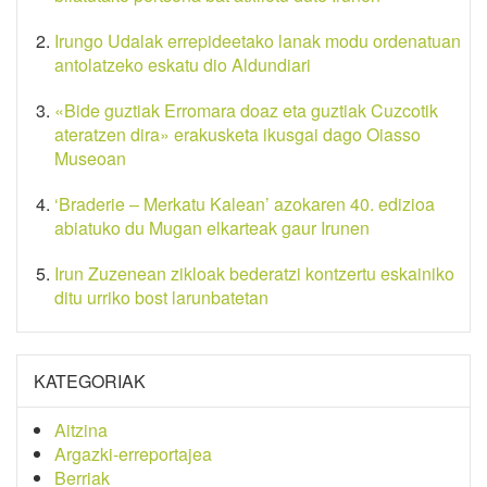
Irungo Udalak errepideetako lanak modu ordenatuan
antolatzeko eskatu dio Aldundiari
«Bide guztiak Erromara doaz eta guztiak Cuzcotik
ateratzen dira» erakusketa ikusgai dago Oiasso
Museoan
‘Braderie – Merkatu Kalean’ azokaren 40. edizioa
abiatuko du Mugan elkarteak gaur Irunen
Irun Zuzenean zikloak bederatzi kontzertu eskainiko
ditu urriko bost larunbatetan
KATEGORIAK
Aitzina
Argazki-erreportajea
Berriak