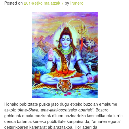
Posted on
2014(e)ko maiatzak 7
by
Irunero
Honako publizitate puska jaso dugu etxeko buzoian emakume
askok:
“Ama-Shiva, ama-jainkosentzako opariak”
. Bezero
gehienak emakumezkoak dituen nazioarteko kosmetika eta lurrin-
denda baten azkeneko publizitate kanpaina da, “amaren eguna”
deiturikoaren karietarat abiarazitakoa. Hor ageri da