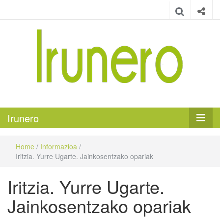
Irunero
Irungo euskarazko aldizkaria
Irunero
Home
/
Informazioa
/
Iritzia. Yurre Ugarte. Jainkosentzako opariak
Iritzia. Yurre Ugarte.
Jainkosentzako opariak