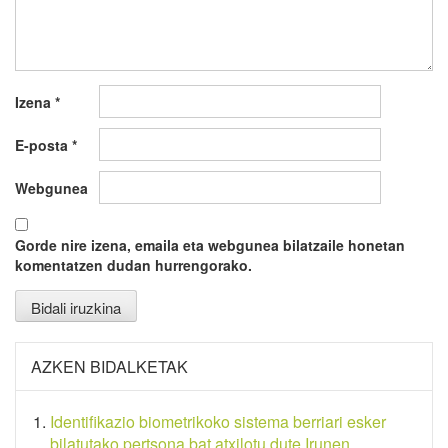
Izena
*
E-posta
*
Webgunea
Gorde nire izena, emaila eta webgunea bilatzaile honetan
komentatzen dudan hurrengorako.
AZKEN BIDALKETAK
Identifikazio biometrikoko sistema berriari esker
bilatutako pertsona bat atxilotu dute Irunen