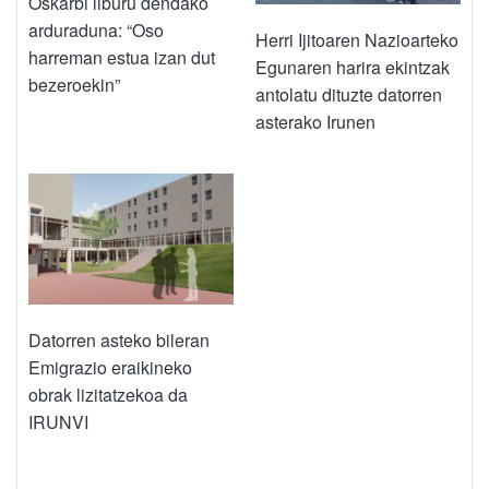
Oskarbi liburu dendako
arduraduna: “Oso
Herri Ijitoaren Nazioarteko
harreman estua izan dut
Egunaren harira ekintzak
bezeroekin”
antolatu dituzte datorren
asterako Irunen
Datorren asteko bileran
Emigrazio eraikineko
obrak lizitatzekoa da
IRUNVI