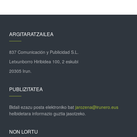
ARGITARATZAILEA
837 Comunicación y Publicidad S.L.
Letxunborro Hiribidea 100, 2 eskubi
20305 Irun.
PUBLIZITATEA
Bidali ezazu posta elektroniko bat
jarozena@irunero.eus
helbidetara informazio guztia jasotzeko.
NON LORTU