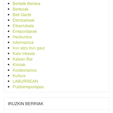
Bertatik Bertara
Bertsoak
Beti Gazte
Ekintzaileak
Elkarrizketa
Erreportajeak
Hezkuntza
Informazioa
Irun atzo Irun gaur
Kale inkesta
Kalean Bai
Kirolak
Kolaborazioa
Kultura
LABURREAN
Publierreportajea
IRUZKIN BERRIAK