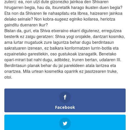
zuten): ea, non utzi dute gizonezko jainkoa den Shivaren
hirugarren begia, hau da, itxuretatik harago ikusten duen begia?
Eta non da Shivaren ile nahaspilatu eta librea, haizearen jainkoa
delako seinale? Non kobra-sugeez eginiko koilarea, heriotza
gainditu duenaren ikur?
Bistan da, guri, eta Shiva etxeraino ekarri digutenez, erregutzea
besterik ez zaigu geratzen: Shiva yogi orojakile, dantzari kosmiko,
ama lurtar mugatuok zure laguntza behar dugu berdintasun
sakratuaren izenean, ez baikara konformatzen lurrin-botila eta
ezpainetako garestiekin, oso gustukoak izanagatik. Benetako
opari-mirari bat nahi dugu, adibidez, Irunen bertan, udalaren III.
Berdintasun planak behar du jai parekideen atala lantzea eta
onartzea. Mila urtean kosmetika oparirik ez jasotzearen truke,
otoi.
Facebook