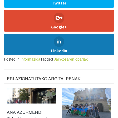
Twitter
Google+
LinkedIn
Posted in
Informazioa
Tagged
Jainkosaren opariak
ERLAZIONATUTAKO ARGITALPENAK
ANA AZURMENDI,