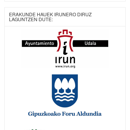
ERAKUNDE HAUEK IRUNERO DIRUZ
LAGUNTZEN DUTE: