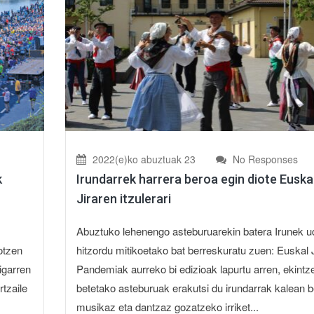
2022(e)ko abuztuak 23
No Responses
k
Irundarrek harrera beroa egin diote Euska
Jiraren itzulerari
Abuztuko lehenengo asteburuarekin batera Irunek 
otzen
hitzordu mitikoetako bat berreskuratu zuen: Euskal J
igarren
Pandemiak aurreko bi edizioak lapurtu arren, ekintz
rtzaile
betetako asteburuak erakutsi du irundarrak kalean b
musikaz eta dantzaz gozatzeko irriket...