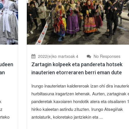
2022(e)ko martxoak 4
No Responses
nudeen
Zartagin kolpeek eta pandereta hotsek
an
inauterien etorreraren berri eman dute
Irungo inauterietan kaldereroak izan ohi dira inauteri
hurbiltasuna iragartzen lehenak. Aurten, zartaginak 
k
panderetak kaxoiaren hondotik atera eta otsailaren 
uz
hiriko kaleetan astindu zituzten. Irungo Atsegiñak
arteko
antolaturik, koloretako jantziekin eta ...