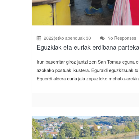
2022(e)ko abenduak 30
No Responses
Eguzkiak eta euriak erdibana parte
Irun baserritar giroz jantzi zen San Tomas eguna
azokako postuak ikustera. Eguraldi eguzkitsuak tx
Eguerdi aldera euria jaia zapuzteko mehatxuarekin ir