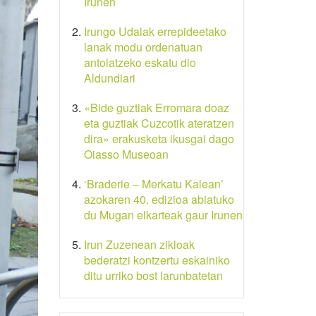
Irunen
Irungo Udalak errepideetako
lanak modu ordenatuan
antolatzeko eskatu dio
Aldundiari
«Bide guztiak Erromara doaz
eta guztiak Cuzcotik ateratzen
dira» erakusketa ikusgai dago
Oiasso Museoan
‘Braderie – Merkatu Kalean’
azokaren 40. edizioa abiatuko
du Mugan elkarteak gaur Irunen
Irun Zuzenean zikloak
bederatzi kontzertu eskainiko
ditu urriko bost larunbatetan