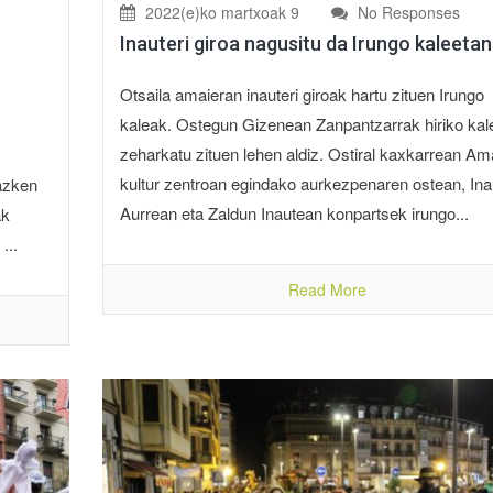
2022(e)ko martxoak 9
No Responses
Inauteri giroa nagusitu da Irungo kaleetan
Otsaila amaieran inauteri giroak hartu zituen Irungo
kaleak. Ostegun Gizenean Zanpantzarrak hiriko kal
zeharkatu zituen lehen aldiz. Ostiral kaxkarrean Am
kultur zentroan egindako aurkezpenaren ostean, Ina
 azken
Aurrean eta Zaldun Inautean konpartsek irungo...
ak
...
Read More