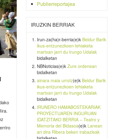
Publierreportajea
IRUZKIN BERRIAK
Irun-za(ha)r-berria
(e)k
Beldur Barik
ikus-entzunezkoen lehiaketa
martxan jarri du Irungo Udalak
bidalketan
NBNoticias
(e)k
Zure ordenean
bidalketan
l
ainara maia urrotz
(e)k
Beldur Barik
ikus-entzunezkoen lehiaketa
martxan jarri du Irungo Udalak
bidalketan
udako
IRUNERO HAMABOSTEKARIAK
ira.
PROYECTUAREN INGURUAN
ez
IDATZITAKO BERRIA – Teatro y
Memoria del Bidasoa
(e)k
Lanean
erriro
ari dira Ribera beken irabazleak
bidalketan