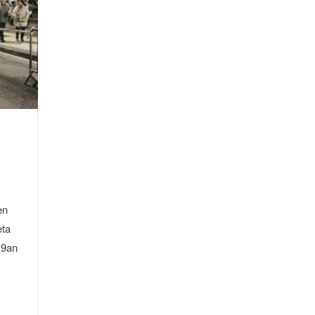
en
eta
19an