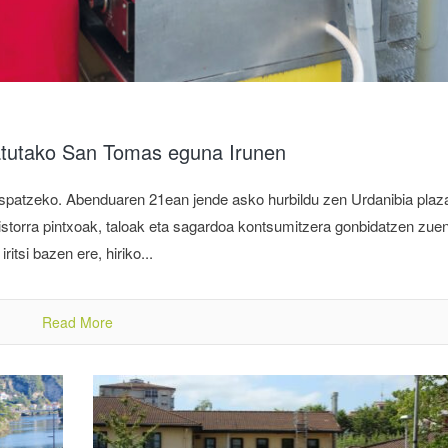
katutako San Tomas eguna Irunen
 ospatzeko. Abenduaren 21ean jende asko hurbildu zen Urdanibia plaz
istorra pintxoak, taloak eta sagardoa kontsumitzera gonbidatzen zuen
itsi bazen ere, hiriko...
Read More