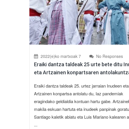
2022(e)ko martxoak 7
No Responses
Eraiki dantza taldeak 25 urte bete ditu I
eta Artzainen konpartsaren antolakuntz
Eraiki dantza taldeak 25. urtez jarraian Inudeen eta
Artzainen konpartsa antolatu du, Iaz pandemiak
eragindako geldialdia kontuan hartu gabe. Artzaine
makila eskuan hartuta eta inudeek panpinak gorat
Santiago kaletik abiatu eta Luis Mariano kalearen 
...