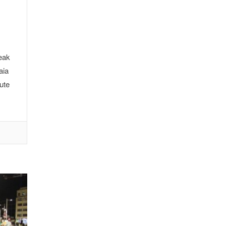
eak
aia
ute