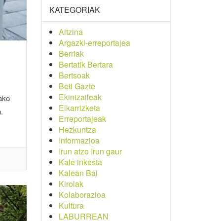
KATEGORIAK
Aitzina
Argazki-erreportajea
Berriak
Bertatik Bertara
Bertsoak
Beti Gazte
Ekintzaileak
ako
Elkarrizketa
.
Erreportajeak
Hezkuntza
Informazioa
Irun atzo Irun gaur
Kale inkesta
Kalean Bai
Kirolak
Kolaborazioa
Kultura
LABURREAN