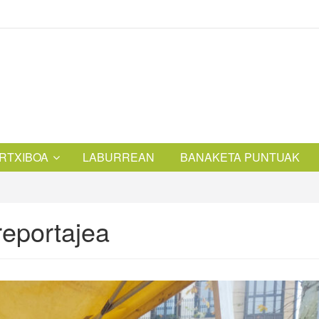
RTXIBOA
LABURREAN
BANAKETA PUNTUAK
reportajea