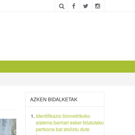
AZKEN BIDALKETAK
Identifikazio biometrikoko
sistema berriari esker bilatutako
pertsona bat atxilotu dute