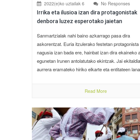
2022(e)ko uztailak 6
No Responses
Irrika eta ilusioa izan dira protagonistak
denbora luzez esperotako jaietan
Sanmartzialak nahi baino azkarrago pasa dira
askorentzat. Euria itzulerako festetan protagonista
nagusia izan bada ere, hainbat izan dira ekaineko
egunetan Irunen antolatutako ekintzak. Jai ekitaldi
aurrera eramateko hiriko elkarte eta entitateen lana 
Read More