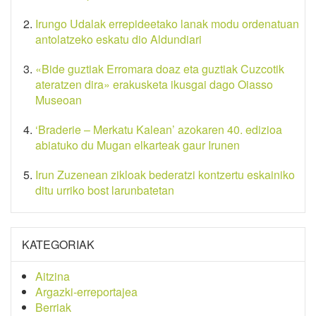
Irungo Udalak errepideetako lanak modu ordenatuan
antolatzeko eskatu dio Aldundiari
«Bide guztiak Erromara doaz eta guztiak Cuzcotik
ateratzen dira» erakusketa ikusgai dago Oiasso
Museoan
‘Braderie – Merkatu Kalean’ azokaren 40. edizioa
abiatuko du Mugan elkarteak gaur Irunen
Irun Zuzenean zikloak bederatzi kontzertu eskainiko
ditu urriko bost larunbatetan
KATEGORIAK
Aitzina
Argazki-erreportajea
Berriak