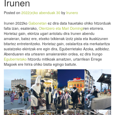
Irunen
Posted on
2022(e)ko abenduak 30
by
Irunero
Irunen 2022ko
Gabonetan
ez dira data hauetako ohiko hitzorduak
falta izan, esaterako,
Olentzero eta Mari Domingi
ren etorrera.
Horietaz gain, ekintza ugari antolatu dira Irunen abendu
amaieran, batez ere, etxeko txikienak izotz pista eta ikuskizunen
bitartez entretenitzeko. Horietaz gain, ostalaritza eta merkataritza
sustatzeko ekintzak ere egin dira, Eguberrietako Azoka, adibidez.
Abenduaren eta urtearen amaierarekin ordea, ez dira Irungo
Eguberrietako
hitzordu mitikoak amaitzen, urtarrilean Errege
Magoek ere hirira ohiko bisita egingo baitute.