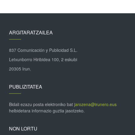
ARGITARATZAILEA
837 Comunicación y Publicidad S.L.
Letxunborro Hiribidea 100, 2 eskubi
20305 Irun.
PUBLIZITATEA
Bidali ezazu posta elektroniko bat
jarozena@irunero.eus
helbidetara informazio guztia jasotzeko.
NON LORTU