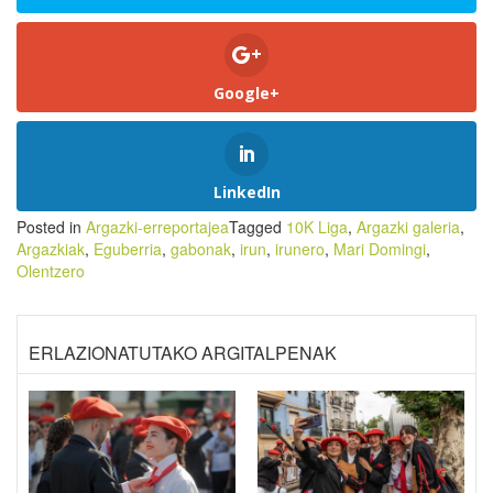
Google+
LinkedIn
Posted in
Argazki-erreportajea
Tagged
10K Liga
,
Argazki galeria
,
Argazkiak
,
Eguberria
,
gabonak
,
irun
,
irunero
,
Mari Domingi
,
Olentzero
ERLAZIONATUTAKO ARGITALPENAK