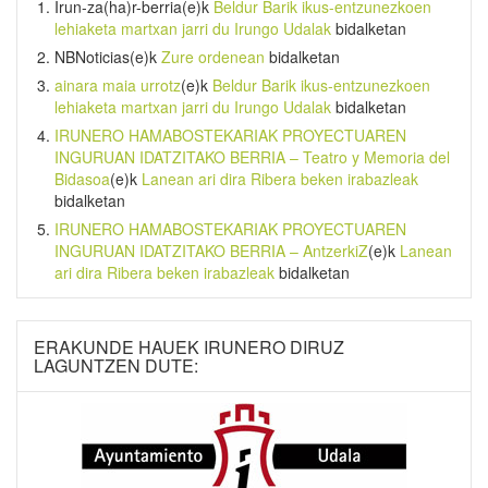
Irun-za(ha)r-berria
(e)k
Beldur Barik ikus-entzunezkoen
lehiaketa martxan jarri du Irungo Udalak
bidalketan
NBNoticias
(e)k
Zure ordenean
bidalketan
ainara maia urrotz
(e)k
Beldur Barik ikus-entzunezkoen
lehiaketa martxan jarri du Irungo Udalak
bidalketan
IRUNERO HAMABOSTEKARIAK PROYECTUAREN
INGURUAN IDATZITAKO BERRIA – Teatro y Memoria del
Bidasoa
(e)k
Lanean ari dira Ribera beken irabazleak
bidalketan
IRUNERO HAMABOSTEKARIAK PROYECTUAREN
INGURUAN IDATZITAKO BERRIA – AntzerkiZ
(e)k
Lanean
ari dira Ribera beken irabazleak
bidalketan
ERAKUNDE HAUEK IRUNERO DIRUZ
LAGUNTZEN DUTE: