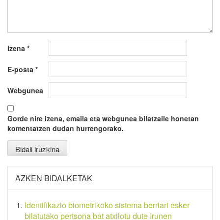
Izena
*
E-posta
*
Webgunea
Gorde nire izena, emaila eta webgunea bilatzaile honetan
komentatzen dudan hurrengorako.
AZKEN BIDALKETAK
Identifikazio biometrikoko sistema berriari esker
bilatutako pertsona bat atxilotu dute Irunen