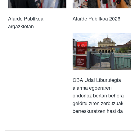
Alarde Publikoa
Alarde Publikoa 2026
argazkietan
CBA Udal Liburutegia
alarma egoeraren
ondorioz bertan behera
gelditu ziren zerbitzuak
berreskuratzen hasi da