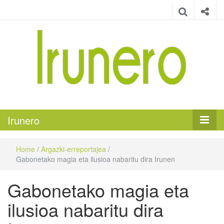
Irunero
Irungo euskarazko aldizkaria
Irunero
Home
/
Argazki-erreportajea
/
Gabonetako magia eta ilusioa nabaritu dira Irunen
Gabonetako magia eta
ilusioa nabaritu dira