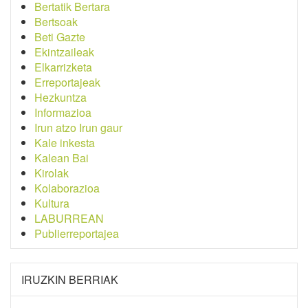
Bertatik Bertara
Bertsoak
Beti Gazte
Ekintzaileak
Elkarrizketa
Erreportajeak
Hezkuntza
Informazioa
Irun atzo Irun gaur
Kale inkesta
Kalean Bai
Kirolak
Kolaborazioa
Kultura
LABURREAN
Publierreportajea
IRUZKIN BERRIAK