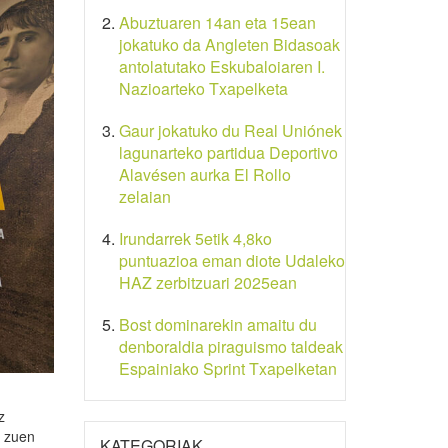
Abuztuaren 14an eta 15ean
jokatuko da Angleten Bidasoak
antolatutako Eskubaloiaren I.
Nazioarteko Txapelketa
Gaur jokatuko du Real Uniónek
lagunarteko partidua Deportivo
Alavésen aurka El Rollo
zelaian
Irundarrek 5etik 4,8ko
puntuazioa eman diote Udaleko
HAZ zerbitzuari 2025ean
Bost dominarekin amaitu du
denboraldia piraguismo taldeak
Espainiako Sprint Txapelketan
z
in zuen
KATEGORIAK