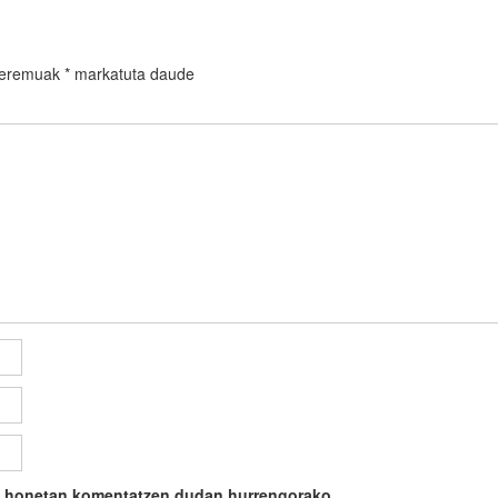
 eremuak
*
markatuta daude
ile honetan komentatzen dudan hurrengorako.