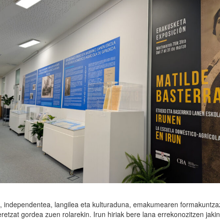
 independentea, langilea eta kulturaduna, emakumearen formakuntza
retzat gordea zuen rolarekin. Irun hiriak bere lana errekonozitzen jak