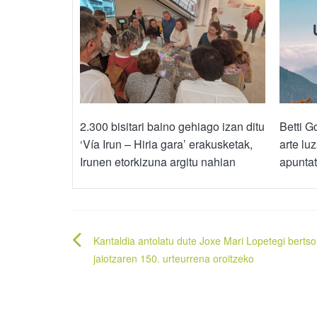
2.300 bisitari baino gehiago izan ditu
Betti G
‘Vía Irun – Hiria gara’ erakusketak,
arte lu
Irunen etorkizuna argitu nahian
apunta
Bidalketetan
Kantaldia antolatu dute Joxe Mari Lopetegi bertso
zehar
jaiotzaren 150. urteurrena oroitzeko
nabigatu