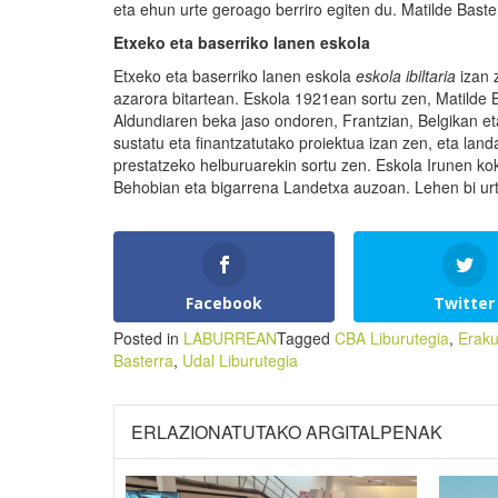
eta ehun urte geroago berriro egiten du. Matilde Baste
Etxeko eta baserriko lanen eskola
Etxeko eta baserriko lanen eskola
eskola ibiltaria
izan 
azarora bitartean. Eskola 1921ean sortu zen, Matilde B
Aldundiaren beka jaso ondoren, Frantzian, Belgikan et
sustatu eta finantzatutako proiektua izan zen, eta lan
prestatzeko helburuarekin sortu zen. Eskola Irunen ko
Behobian eta bigarrena Landetxa auzoan. Lehen bi urte
Facebook
Twitter
Posted in
LABURREAN
Tagged
CBA Liburutegia
,
Eraku
Basterra
,
Udal Liburutegia
ERLAZIONATUTAKO ARGITALPENAK