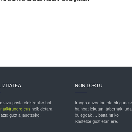
IZITATEA
NON LORTU
 ezazu posta elektroniko bat
Irungo auzoetan eta hirigunek
ena@irunero.eus
helbidetara
hainbat lekutan; tabernak, uda
azio guztia jasotzeko.
bulegoak … baita hiriko
ikastetxe guztietan ere.