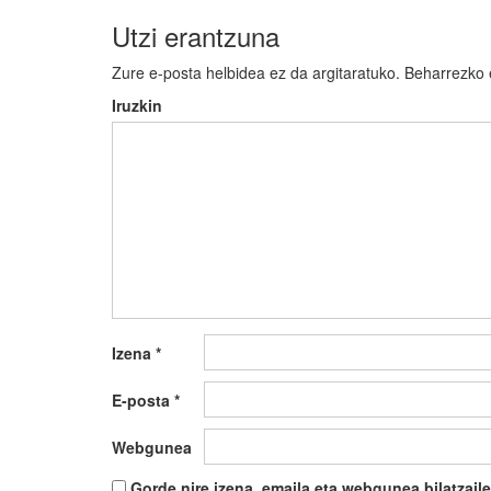
Utzi erantzuna
Zure e-posta helbidea ez da argitaratuko.
Beharrezko
Iruzkin
Izena
*
E-posta
*
Webgunea
Gorde nire izena, emaila eta webgunea bilatza