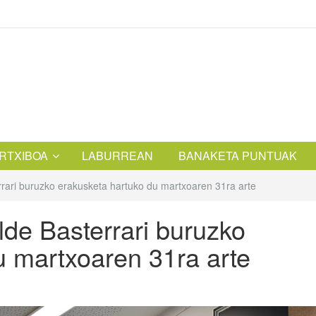
RTXIBOA
LABURREAN
BANAKETA PUNTUAK
rrari buruzko erakusketa hartuko du martxoaren 31ra arte
lde Basterrari buruzko
u martxoaren 31ra arte