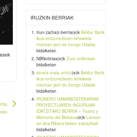
IRUZKIN BERRIAK
Irun-za(ha)r-berria
(e)k
Beldur Barik
ikus-entzunezkoen lehiaketa
martxan jarri du Irungo Udalak
bidalketan
resek
NBNoticias
(e)k
Zure ordenean
bidalketan
ainara maia urrotz
(e)k
Beldur Barik
ikus-entzunezkoen lehiaketa
martxan jarri du Irungo Udalak
bidalketan
IRUNERO HAMABOSTEKARIAK
ritu
PROYECTUAREN INGURUAN
IDATZITAKO BERRIA – Teatro y
zeko
Memoria del Bidasoa
(e)k
Lanean
ari dira Ribera beken irabazleak
bidalketan