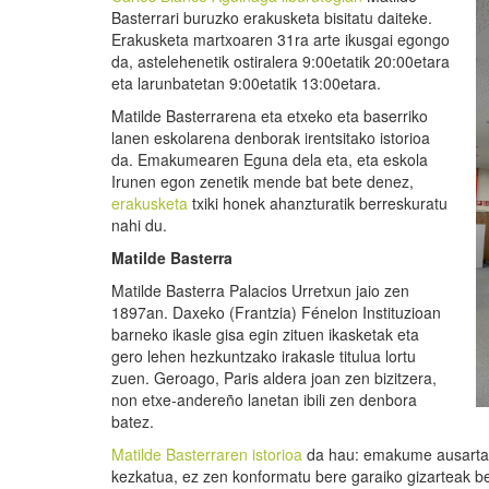
Basterrari buruzko erakusketa bisitatu daiteke.
Erakusketa martxoaren 31ra arte ikusgai egongo
da, astelehenetik ostiralera 9:00etatik 20:00etara
eta larunbatetan 9:00etatik 13:00etara.
Matilde Basterrarena eta etxeko eta baserriko
lanen eskolarena denborak irentsitako istorioa
da. Emakumearen Eguna dela eta, eta eskola
Irunen egon zenetik mende bat bete denez,
erakusketa
txiki honek ahanzturatik berreskuratu
nahi du.
Matilde Basterra
Matilde Basterra Palacios Urretxun jaio zen
1897an. Daxeko (Frantzia) Fénelon Instituzioan
barneko ikasle gisa egin zituen ikasketak eta
gero lehen hezkuntzako irakasle titulua lortu
zuen. Geroago, Paris aldera joan zen bizitzera,
non etxe-andereño lanetan ibili zen denbora
batez.
Matilde Basterraren istorioa
da hau: emakume ausarta,
kezkatua, ez zen konformatu bere garaiko gizarteak be