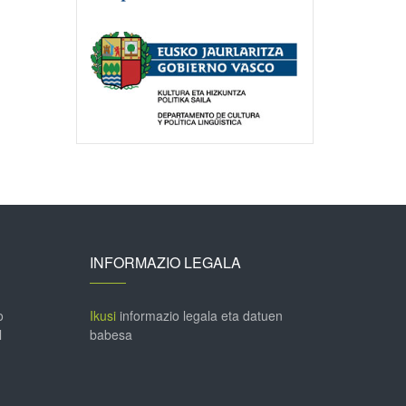
INFORMAZIO LEGALA
o
Ikusi
informazio legala eta datuen
l
babesa