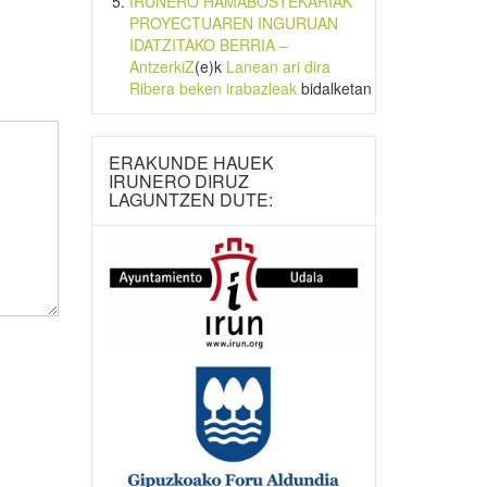
IRUNERO HAMABOSTEKARIAK
PROYECTUAREN INGURUAN
IDATZITAKO BERRIA –
AntzerkiZ
(e)k
Lanean ari dira
Ribera beken irabazleak
bidalketan
ERAKUNDE HAUEK
IRUNERO DIRUZ
LAGUNTZEN DUTE: