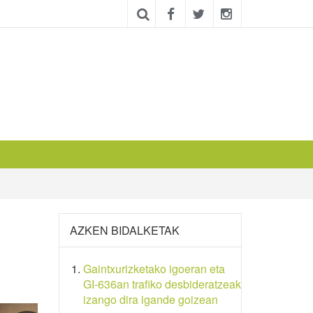
AZKEN BIDALKETAK
Gaintxurizketako igoeran eta
GI-636an trafiko desbideratzeak
izango dira igande goizean