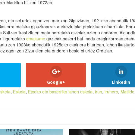
rra Madrilen hil zen 1972an.
zen, eta sei urtez egon zen martxan Gipuzkoan, 1921eko abendutik 1
asterra maistra gipuzkoarrak aurkeztutako proiektuan oinarrituta. Foru
a Suitzan ikasi zituen mota horretako eskolak aztertu ondoren. Aldundi
da inguruetako
emakume
gazteak baserri bat modu eraginkorrean eram
katu zen 1923ko abendutik 1925eko ekainera bitartean, lehen ikasturte
z egon zen Zizurkilen eta ondoren beste bi urtez Ordizian.
Google+
LinkedIn
sketa
,
Eskola
,
Etxeko eta baserriko lanen eskola
,
irun
,
irunero
,
Matilde