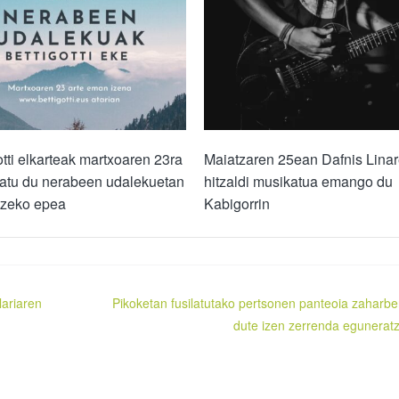
otti elkarteak martxoaren 23ra
Maiatzaren 25ean Dafnis Lina
zatu du nerabeen udalekuetan
hitzaldi musikatua emango du
tzeko epea
Kabigorrin
lariaren
Pikoketan fusilatutako pertsonen panteoia zaharber
dute izen zerrenda egunerat