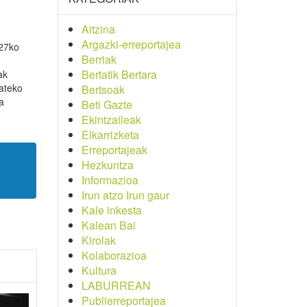
Aitzina
Argazki-erreportajea
927ko
Berriak
Bertatik Bertara
ak
ateko
Bertsoak
a
Beti Gazte
Ekintzaileak
Elkarrizketa
Erreportajeak
Hezkuntza
Informazioa
Irun atzo Irun gaur
Kale inkesta
Kalean Bai
Kirolak
Kolaborazioa
Kultura
LABURREAN
Publierreportajea