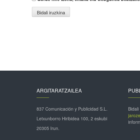
ARGITARATZAILEA
PUBL
837 Comunicación y Publicidad S.L.
Bidali
jaroz
Letxunborro Hiribidea 100, 2 eskubi
inform
20305 Irun.