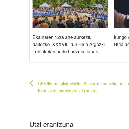
Ekainaren 12ra arte aurkeztu
Irungo 
daitezke XXXVII. Irun Hiria Argazki
Hiria a
Lehiaketan parte hartzeko lanak
Bidalketetan
CBA liburutegiak Matilde Basterrari buruzko erak
zehar
hartuko du martxoaren 31ra arte
nabigatu
Utzi erantzuna