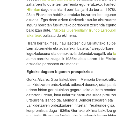
zaharberritu dute izen zerrenda eguneratzeko. Panteo
Hilerrian
dago eta hilarri berri bat jarri da bertan 1978k
28an Pikoketan hobitik ateratako hezurren izen egune
dituena. Egin diren azken ikerketek 1936ko abuztuare
inguru horretan fusilatutako pertsonen zerrenda egun
balio izan dute.
“Nicolás Guerendiain” Irungo Errepubl
Elkarteak
bultzatu du ekimena.
Hilarri berriak mezu hau jasotzen du fusilatutako 15 p
izen-abizenekin eta adinarekin batera: “Errepublikaren
legezkotasuna eta demokrazia defendatzeagatik eta
f
aurka borrokatzeagatik 1936ko abuztuaren 11n Pikok
eraildako pertsonen oroimenez”.
Egiteke dagoen
bigarren
prospekzioa
Gorka Alvarez Giza Eskubideen, Memoria Demokratik
Lankidetzaren ordezkariak adierazi duenez, udal-pant
urtean hirian gertatutakoa gogoratzeko aukera ematen
datorren urtean, hiria indarrez hartu eta sutea piztu z
urteurrena izango da. Memoria Demokratikoaren eta
Lankidetzaren ordezkariaren hitzetan, “erakunde gisa,
konpromisoa dugu 1936ko Gerrako biktima bakoitza g
eta, hala, Pikoketan fusilatutako irundarrek beren hiri