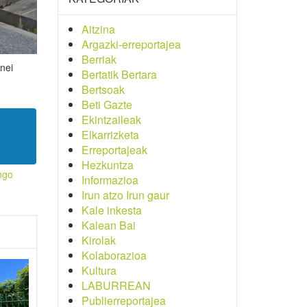
Aitzina
Argazki-erreportajea
Berriak
nei
Bertatik Bertara
Bertsoak
Beti Gazte
Ekintzaileak
Elkarrizketa
Erreportajeak
Hezkuntza
ngo
Informazioa
Irun atzo Irun gaur
Kale inkesta
Kalean Bai
Kirolak
Kolaborazioa
Kultura
LABURREAN
Publierreportajea