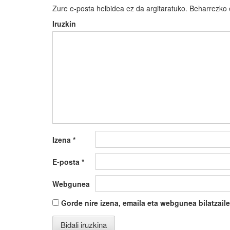
Zure e-posta helbidea ez da argitaratuko.
Beharrezko
Iruzkin
Izena
*
E-posta
*
Webgunea
Gorde nire izena, emaila eta webgunea bilatza