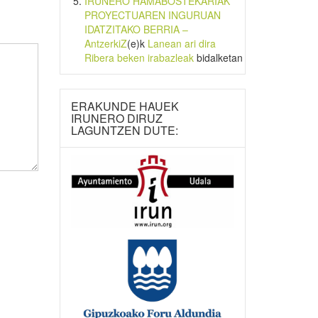
IRUNERO HAMABOSTEKARIAK
PROYECTUAREN INGURUAN
IDATZITAKO BERRIA –
AntzerkiZ
(e)k
Lanean ari dira
Ribera beken irabazleak
bidalketan
ERAKUNDE HAUEK
IRUNERO DIRUZ
LAGUNTZEN DUTE: