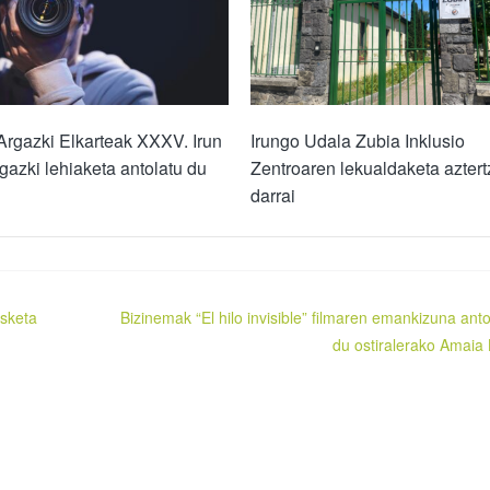
Argazki Elkarteak XXXV. Irun
Irungo Udala Zubia Inklusio
rgazki lehiaketa antolatu du
Zentroaren lekualdaketa azter
darrai
usketa
Bizinemak “El hilo invisible” filmaren emankizuna anto
du ostiralerako Amaia