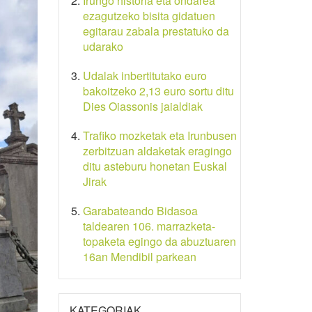
Irungo historia eta ondarea
ezagutzeko bisita gidatuen
egitarau zabala prestatuko da
udarako
Udalak inbertitutako euro
bakoitzeko 2,13 euro sortu ditu
Dies Oiassonis jaialdiak
Trafiko mozketak eta Irunbusen
zerbitzuan aldaketak eragingo
ditu asteburu honetan Euskal
Jirak
Garabateando Bidasoa
taldearen 106. marrazketa-
topaketa egingo da abuztuaren
16an Mendibil parkean
KATEGORIAK