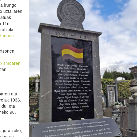
ia Irungo
o uztailaren
ratuak
n 11n
eratzeko
ikanoen
ertsonen
axismoaren
etan
oaren eta
eoiak 1936.
 du, eta
eneko 90.
ogoratzeko,
an beren