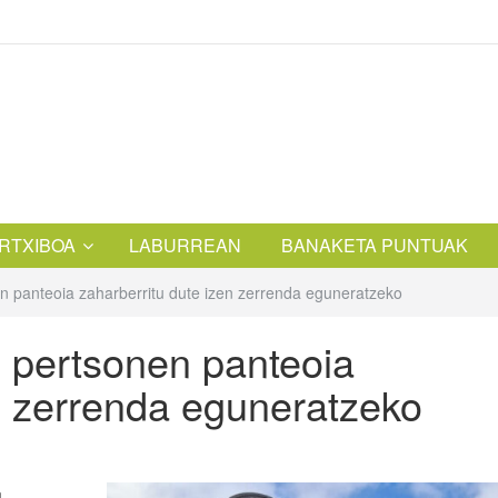
RTXIBOA
LABURREAN
BANAKETA PUNTUAK
en panteoia zaharberritu dute izen zerrenda eguneratzeko
o pertsonen panteoia
en zerrenda eguneratzeko
a