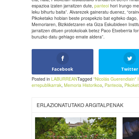
espazioa izaten jarraitzen dute,
panteoi
hori Irungo m
leku bihurtu baita”. Alvarezek gaineratu duenez, “orain
Pikoketako hobian beste prospekzio bat egiteko dago
Memoriaren, Bizikidetzaren eta Giza Eskubideen Instit
jarraitzen dituen protokoloak betez Paco Etxeberria fo
buruzko datu gehiago emate aldera”.
Facebook
Twitter
Posted in
LABURREAN
Tagged
"Nicolás Guerendiain" 
errepublikarrak
,
Memoria Historikoa
,
Panteoia
,
Pikoke
ERLAZIONATUTAKO ARGITALPENAK