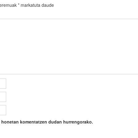
 eremuak
*
markatuta daude
ile honetan komentatzen dudan hurrengorako.