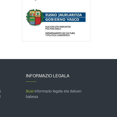
INFORMAZIO LEGALA
o
Ikusi
informazio legala eta datuen
l
babesa