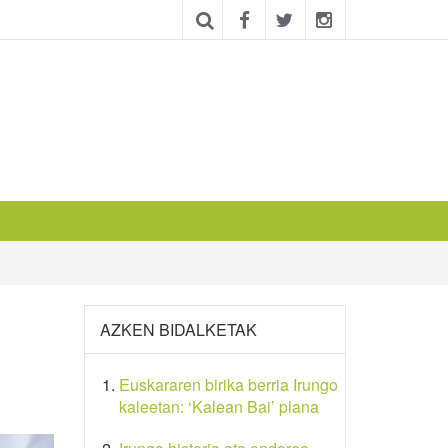
AZKEN BIDALKETAK
Euskararen birika berria Irungo
kaleetan: ‘Kalean Bai’ plana