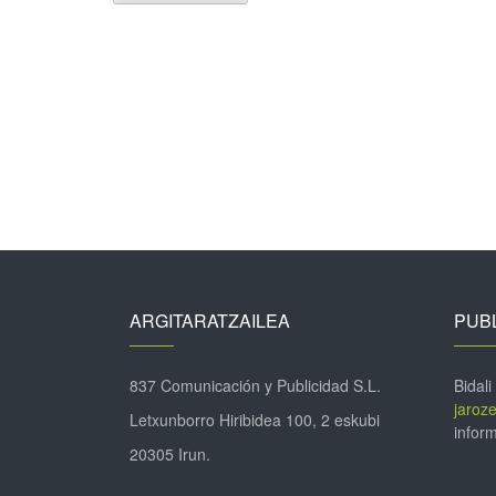
ARGITARATZAILEA
PUBL
837 Comunicación y Publicidad S.L.
Bidali
jaroz
Letxunborro Hiribidea 100, 2 eskubi
inform
20305 Irun.