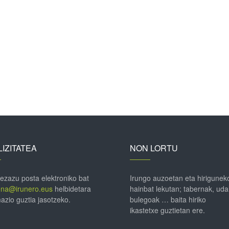
IZITATEA
NON LORTU
 ezazu posta elektroniko bat
Irungo auzoetan eta hirigunek
ena@irunero.eus
helbidetara
hainbat lekutan; tabernak, uda
azio guztia jasotzeko.
bulegoak … baita hiriko
ikastetxe guztietan ere.