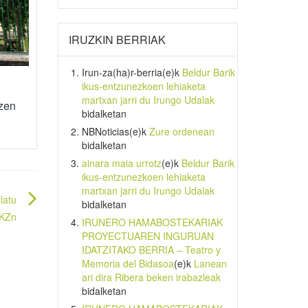
IRUZKIN BERRIAK
Irun-za(ha)r-berria
(e)k
Beldur Barik
ikus-entzunezkoen lehiaketa
martxan jarri du Irungo Udalak
tzen
bidalketan
NBNoticias
(e)k
Zure ordenean
bidalketan
ainara maia urrotz
(e)k
Beldur Barik
ikus-entzunezkoen lehiaketa
martxan jarri du Irungo Udalak
latu
bidalketan
 KZn
IRUNERO HAMABOSTEKARIAK
PROYECTUAREN INGURUAN
IDATZITAKO BERRIA – Teatro y
Memoria del Bidasoa
(e)k
Lanean
ari dira Ribera beken irabazleak
bidalketan