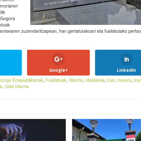
emoriaren
dik
, Gogora
utuak
rentsearen zuzendaritzapean, han gertatutakoari eta fusilatutako pertso
Google+
LinkedIn
Irungo Errepublikarrak
,
Fusilatuak
,
Hilarria
,
Hildakoak
,
irun
,
irunero
,
Iru
ta
,
Udal hilerria