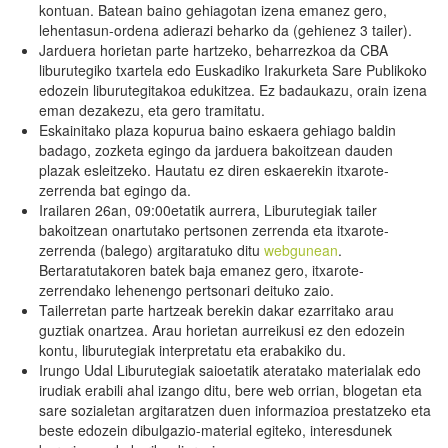
kontuan. Batean baino gehiagotan izena emanez gero,
lehentasun-ordena adierazi beharko da (gehienez 3 tailer).
Jarduera horietan parte hartzeko, beharrezkoa da CBA
liburutegiko txartela edo Euskadiko Irakurketa Sare Publikoko
edozein liburutegitakoa edukitzea. Ez badaukazu, orain izena
eman dezakezu, eta gero tramitatu.
Eskainitako plaza kopurua baino eskaera gehiago baldin
badago, zozketa egingo da jarduera bakoitzean dauden
plazak esleitzeko. Hautatu ez diren eskaerekin itxarote-
zerrenda bat egingo da.
Irailaren 26an, 09:00etatik aurrera, Liburutegiak tailer
bakoitzean onartutako pertsonen zerrenda eta itxarote-
zerrenda (balego) argitaratuko ditu
webgunean
.
Bertaratutakoren batek baja emanez gero, itxarote-
zerrendako lehenengo pertsonari deituko zaio.
Tailerretan parte hartzeak berekin dakar ezarritako arau
guztiak onartzea. Arau horietan aurreikusi ez den edozein
kontu, liburutegiak interpretatu eta erabakiko du.
Irungo Udal Liburutegiak saioetatik ateratako materialak edo
irudiak erabili ahal izango ditu, bere web orrian, blogetan eta
sare sozialetan argitaratzen duen informazioa prestatzeko eta
beste edozein dibulgazio-material egiteko, interesdunek