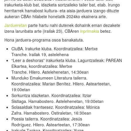
irakurketa-klub bat, idazketa sortzaileko tailer bat, etab. Irungo
herritarrek hamabost kultura- eta aisia-jarduera izango dituzte
aukeran CBAn hilabete honetatik 2024ko ekainera arte.
Jardueretan
parte hartu nahi dutenek dohainik eman dezakete
izena larunbata arte (irailak 23), CBAren
inprimakia
betez.
Hona jarduera-programa osoa banakatuta.
CluBA. Irakurke kluba. Koordinatzailea: Mertxe
Tranche. Irailak 19, astelehena
“Leer a deshoras” irakurketa kluba. Laguntzaileak: PAREAN
Elkartea, koordinatzailea: Mertxe
Tranche. Hilero. Astelehenetan, 14:30ean
Munduko Emakumeen Literatura tailerra.
Koordinatzailea: Marian Benítez. Hilero. Astearteetan,
19:00etan
Sorkuntza idazketan. Koordinatzailea: Itziar
Sistiaga. Hamabostero. Astelehenetan, 19:00etan
Solasaldiak frantsesez. Koordinatzailea: Mónica
Zafra. Hamabostero. Ostiraletan, 16:30ean
Poesia tailerra. Koordinatzailea: Jesús
Rodríguez. Hilero. Astearteetan, 17:30ean
Irakurle Txokoa
. Koordinatzailea: Yurre