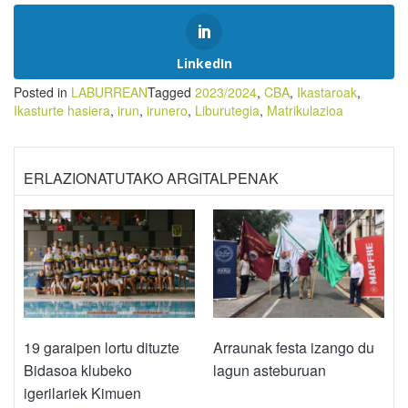
LinkedIn
Posted in
LABURREAN
Tagged
2023/2024
,
CBA
,
Ikastaroak
,
Ikasturte hasiera
,
irun
,
irunero
,
Liburutegia
,
Matrikulazioa
ERLAZIONATUTAKO ARGITALPENAK
19 garaipen lortu dituzte
Arraunak festa izango du
Bidasoa klubeko
lagun asteburuan
igerilariek Kimuen