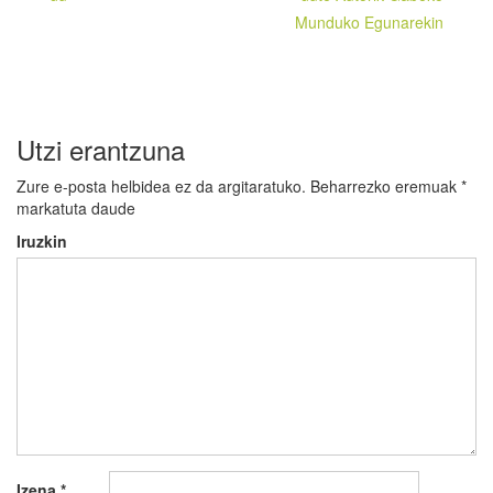
Munduko Egunarekin
Utzi erantzuna
Zure e-posta helbidea ez da argitaratuko.
Beharrezko eremuak
*
markatuta daude
Iruzkin
Izena
*