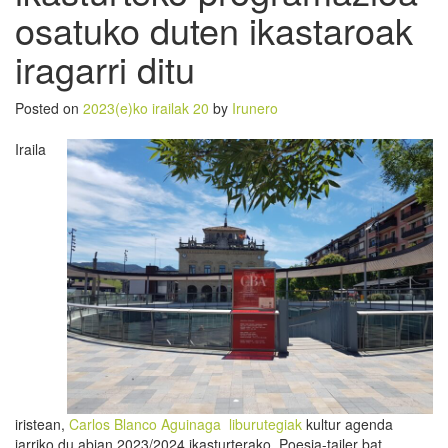
osatuko duten ikastaroak
iragarri ditu
Posted on
2023(e)ko irailak 20
by
Irunero
Iraila
iristean,
Carlos Blanco Aguinaga liburutegiak
kultur agenda
jarriko du abian 2023/2024 ikasturterako. Poesia-tailer bat,