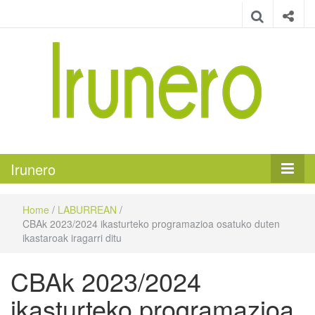
Irunero
Irungo euskarazko aldizkaria
Irunero
Home
/
LABURREAN
/
CBAk 2023/2024 ikasturteko programazioa osatuko duten
ikastaroak iragarri ditu
CBAk 2023/2024
ikasturteko programazioa