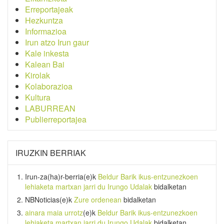
Erreportajeak
Hezkuntza
Informazioa
Irun atzo Irun gaur
Kale inkesta
Kalean Bai
Kirolak
Kolaborazioa
Kultura
LABURREAN
Publierreportajea
IRUZKIN BERRIAK
Irun-za(ha)r-berria
(e)k
Beldur Barik ikus-entzunezkoen
lehiaketa martxan jarri du Irungo Udalak
bidalketan
NBNoticias
(e)k
Zure ordenean
bidalketan
ainara maia urrotz
(e)k
Beldur Barik ikus-entzunezkoen
lehiaketa martxan jarri du Irungo Udalak
bidalketan