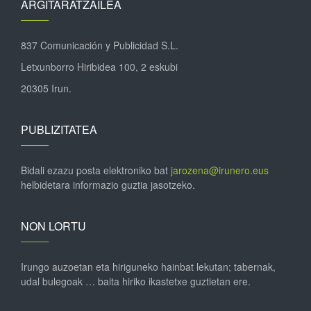
ARGITARATZAILEA
837 Comunicación y Publicidad S.L.
Letxunborro Hiribidea 100, 2 eskubi
20305 Irun.
PUBLIZITATEA
Bidali ezazu posta elektroniko bat
jarozena@irunero.eus
helbidetara informazio guztia jasotzeko.
NON LORTU
Irungo auzoetan eta hiriguneko hainbat lekutan; tabernak,
udal bulegoak … baita hiriko ikastetxe guztietan ere.