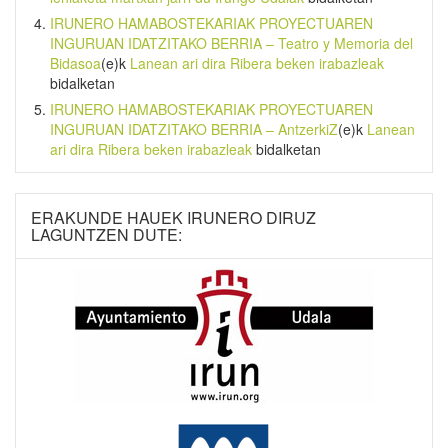
IRUNERO HAMABOSTEKARIAK PROYECTUAREN
INGURUAN IDATZITAKO BERRIA – Teatro y Memoria del
Bidasoa
(e)k
Lanean ari dira Ribera beken irabazleak
bidalketan
IRUNERO HAMABOSTEKARIAK PROYECTUAREN
INGURUAN IDATZITAKO BERRIA – AntzerkiZ
(e)k
Lanean
ari dira Ribera beken irabazleak
bidalketan
ERAKUNDE HAUEK IRUNERO DIRUZ
LAGUNTZEN DUTE: