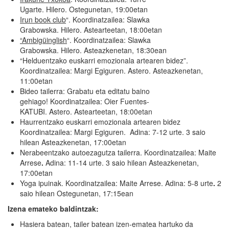
Ugarte. Hilero. Ostegunetan, 19:00etan
Irun book club
“. Koordinatzailea: Slawka
Grabowska. Hilero. Astearteetan, 18:00etan
“
Ambigüinglish
“. Koordinatzailea: Slawka
Grabowska. Hilero. Asteazkenetan, 18:30ean
“Helduentzako euskarri emozionala artearen bidez”.
Koordinatzailea: Margi Egiguren. Astero. Asteazkenetan,
11:00etan
Bideo tailerra: Grabatu eta editatu baino
gehiago! Koordinatzailea: Oier Fuentes-
KATUBI. Astero. Astearteetan, 18:00etan
Haurrentzako euskarri emozionala artearen bidez
Koordinatzailea: Margi Egiguren. Adina: 7-12 urte. 3 saio
hilean Asteazkenetan, 17:00etan
Nerabeentzako autoezagutza tailerra. Koordinatzailea: Maite
Arrese
.
Adina: 11-14 urte. 3 saio hilean Asteazkenetan,
17:00etan
Yoga ipuinak. Koordinatzailea: Maite Arrese. Adina: 5-8 urte
.
2
saio hilean Ostegunetan, 17:15ean
Izena emateko baldintzak:
Hasiera batean, tailer batean izen-ematea hartuko da