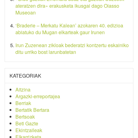
ateratzen dira» erakusketa ikusgai dago Oiasso
Museoan
‘Braderie – Merkatu Kalean’ azokaren 40. edizioa
abiatuko du Mugan elkarteak gaur Irunen
Irun Zuzenean zikloak bederatzi kontzertu eskainiko
ditu urriko bost larunbatetan
KATEGORIAK
Aitzina
Argazki-erreportajea
Berriak
Bertatik Bertara
Bertsoak
Beti Gazte
Ekintzaileak
Elkarrizketa