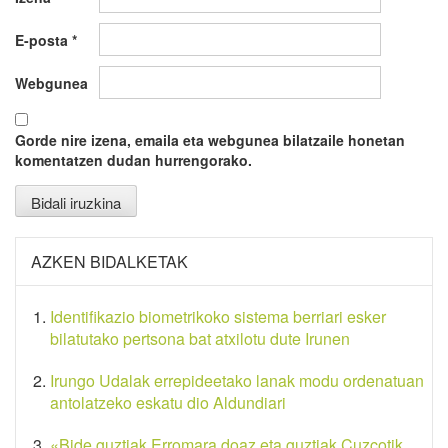
E-posta
*
Webgunea
Gorde nire izena, emaila eta webgunea bilatzaile honetan
komentatzen dudan hurrengorako.
AZKEN BIDALKETAK
Identifikazio biometrikoko sistema berriari esker
bilatutako pertsona bat atxilotu dute Irunen
Irungo Udalak errepideetako lanak modu ordenatuan
antolatzeko eskatu dio Aldundiari
«Bide guztiak Erromara doaz eta guztiak Cuzcotik