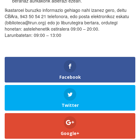
berariaz aurkakorik adierazi ezean.
Ikastaroei buruzko informazio gehiago nahi izanez gero, deitu
CBAra, 943 50 54 21 telefonora, edo posta elektronikoz eskatu
(biblioteca@irun.org) edo jo liburutegira bertara, ordutegi
honetan: astelehenetik ostiralera 09:00 – 20:00.
Larunbatetan: 09:00 – 13:00
Facebook
Twitter
Google+