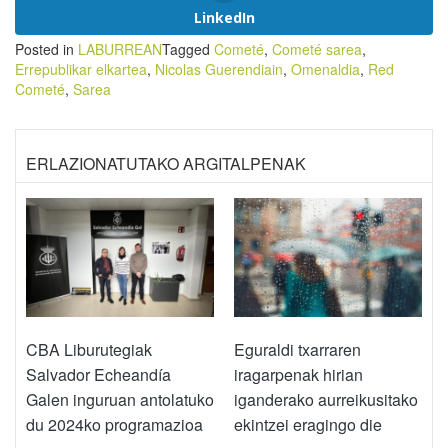
LinkedIn
Posted in
LABURREAN
Tagged
Cometé
,
Cometé sarea
,
Errepublikar elkartea
,
Nicolas Guerendiain
,
Omenaldia
,
Red
Cometé
,
Sarea
ERLAZIONATUTAKO ARGITALPENAK
CBA Liburutegiak
Eguraldi txarraren
Salvador Echeandía
iragarpenak hirian
Galen inguruan antolatuko
iganderako aurreikusitako
du 2024ko programazioa
ekintzei eragingo die