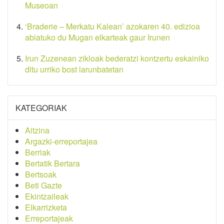
Museoan
‘Braderie – Merkatu Kalean’ azokaren 40. edizioa
abiatuko du Mugan elkarteak gaur Irunen
Irun Zuzenean zikloak bederatzi kontzertu eskainiko
ditu urriko bost larunbatetan
KATEGORIAK
Aitzina
Argazki-erreportajea
Berriak
Bertatik Bertara
Bertsoak
Beti Gazte
Ekintzaileak
Elkarrizketa
Erreportajeak