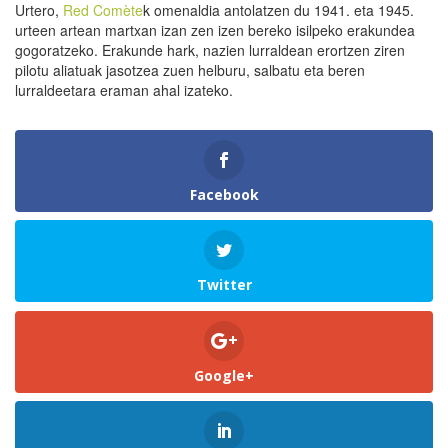
Urtero,
Red Comète
k omenaldia antolatzen du 1941. eta 1945.
urteen artean martxan izan zen izen bereko isilpeko erakundea
gogoratzeko. Erakunde hark, nazien lurraldean erortzen ziren
pilotu aliatuak jasotzea zuen helburu, salbatu eta beren
lurraldeetara eraman ahal izateko.
Facebook
Twitter
Google+