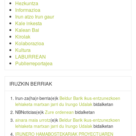
Hezkuntza
Informazioa
Irun atzo Irun gaur
Kale inkesta
Kalean Bai
Kirolak
Kolaborazioa
Kultura
LABURREAN
Publierreportajea
IRUZKIN BERRIAK
Irun-za(ha)r-berria
(e)k
Beldur Barik ikus-entzunezkoen
lehiaketa martxan jarri du Irungo Udalak
bidalketan
NBNoticias
(e)k
Zure ordenean
bidalketan
ainara maia urrotz
(e)k
Beldur Barik ikus-entzunezkoen
lehiaketa martxan jarri du Irungo Udalak
bidalketan
IRUNERO HAMABOSTEKARIAK PROYECTUAREN