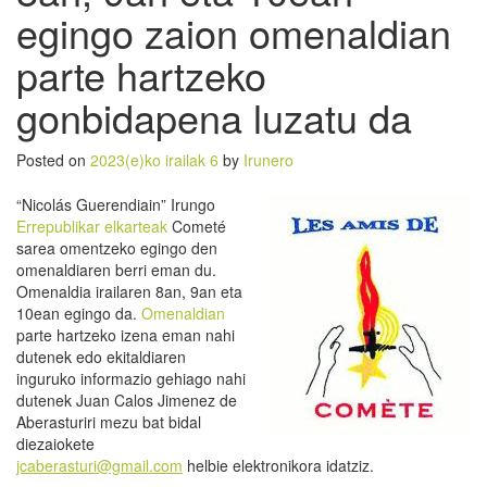
egingo zaion omenaldian
parte hartzeko
gonbidapena luzatu da
Posted on
2023(e)ko irailak 6
by
Irunero
“Nicolás Guerendiain” Irungo
Errepublikar elkarteak
Cometé
sarea omentzeko egingo den
omenaldiaren berri eman du.
Omenaldia irailaren 8an, 9an eta
10ean egingo da.
Omenaldian
parte hartzeko izena eman nahi
dutenek edo ekitaldiaren
inguruko informazio gehiago nahi
dutenek Juan Calos Jimenez de
Aberasturiri mezu bat bidal
diezaiokete
jcaberasturi@gmail.com
helbie elektronikora idatziz.