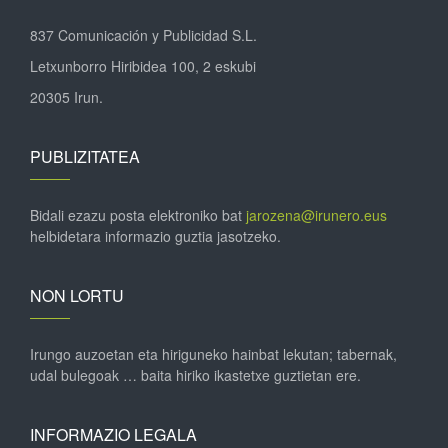
837 Comunicación y Publicidad S.L.
Letxunborro Hiribidea 100, 2 eskubi
20305 Irun.
PUBLIZITATEA
Bidali ezazu posta elektroniko bat
jarozena@irunero.eus
helbidetara informazio guztia jasotzeko.
NON LORTU
Irungo auzoetan eta hiriguneko hainbat lekutan; tabernak,
udal bulegoak … baita hiriko ikastetxe guztietan ere.
INFORMAZIO LEGALA