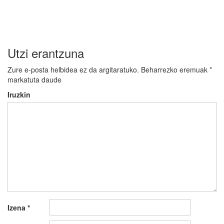
nabigatu
Utzi erantzuna
Zure e-posta helbidea ez da argitaratuko.
Beharrezko eremuak
*
markatuta daude
Iruzkin
Izena
*