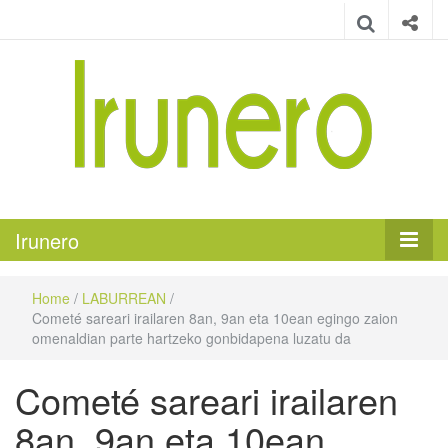
Irunero
Irungo euskarazko aldizkaria
Irunero
Home
/
LABURREAN
/
Cometé sareari irailaren 8an, 9an eta 10ean egingo zaion
omenaldian parte hartzeko gonbidapena luzatu da
Cometé sareari irailaren
8an, 9an eta 10ean