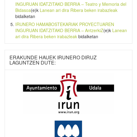
INGURUAN IDATZITAKO BERRIA – Teatro y Memoria del
Bidasoa
(e)k
Lanean ari dira Ribera beken irabazleak
bidalketan
IRUNERO HAMABOSTEKARIAK PROYECTUAREN
INGURUAN IDATZITAKO BERRIA – AntzerkiZ
(e)k
Lanean
ari dira Ribera beken irabazleak
bidalketan
ERAKUNDE HAUEK IRUNERO DIRUZ
LAGUNTZEN DUTE: