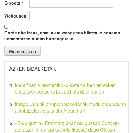
E-posta
*
Webgunea
Gorde nire izena, emaila eta webgunea bilatzaile honetan
komentatzen dudan hurrengorako.
AZKEN BIDALKETAK
Identifikazio biometrikoko sistema berriari esker
bilatutako pertsona bat atxilotu dute Irunen
Irungo Udalak errepideetako lanak modu ordenatuan
antolatzeko eskatu dio Aldundiari
«Bide guztiak Erromara doaz eta guztiak Cuzcotik
ateratzen dira» erakusketa ikusgai dago Oiasso