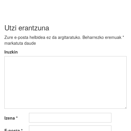
Utzi erantzuna
Zure e-posta helbidea ez da argitaratuko.
Beharrezko eremuak
*
markatuta daude
Iruzkin
Izena
*
E-posta
*