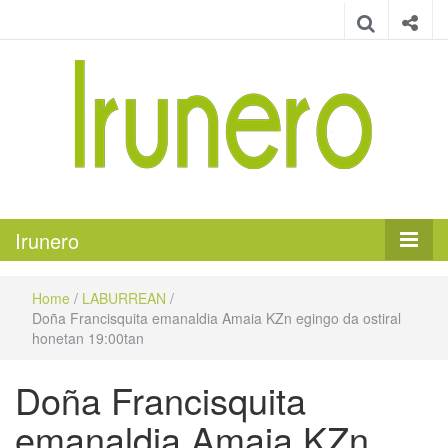
Irunero
Irungo euskarazko aldizkaria
Irunero
Home
/
LABURREAN
/
Doña Francisquita emanaldia Amaia KZn egingo da ostiral
honetan 19:00tan
Doña Francisquita
emanaldia Amaia KZn