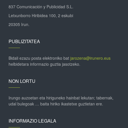
837 Comunicación y Publicidad S.L.
Letxunborro Hiribidea 100, 2 eskubi
20305 Irun.
PUBLIZITATEA
Bidali ezazu posta elektroniko bat
jarozena@irunero.eus
helbidetara informazio guztia jasotzeko.
NON LORTU
Irungo auzoetan eta hiriguneko hainbat lekutan; tabernak,
udal bulegoak … baita hiriko ikastetxe guztietan ere.
INFORMAZIO LEGALA