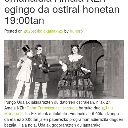
egingo da ostiral honetan
19:00tan
Posted on
2025(e)ko ekainak 25
by
Irunero
Irungo Udalak jakinarazten du datorren ostiralean, hilak 27,
Amaia KZk
“Doña Francisquita“ zarzuela
hartuko duela,
Luis
Mariano Lirika
Elkarteak antolatuta. Emanaldia 19:00tan izango
da eta ez 20:00tan jaien paperezko programan adierazita dagoen
bezala. Hala nola, Udalak gogorarazten du jaietarako