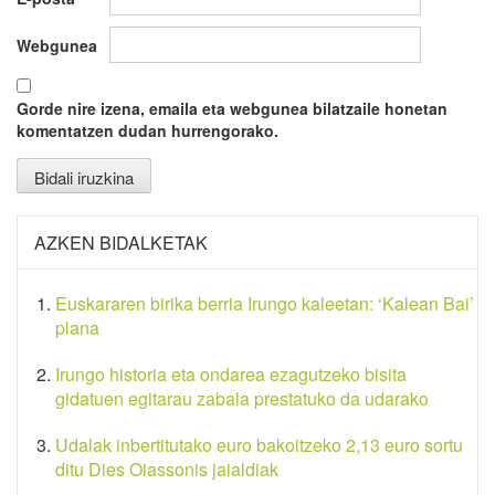
Webgunea
Gorde nire izena, emaila eta webgunea bilatzaile honetan
komentatzen dudan hurrengorako.
AZKEN BIDALKETAK
Euskararen birika berria Irungo kaleetan: ‘Kalean Bai’
plana
Irungo historia eta ondarea ezagutzeko bisita
gidatuen egitarau zabala prestatuko da udarako
Udalak inbertitutako euro bakoitzeko 2,13 euro sortu
ditu Dies Oiassonis jaialdiak