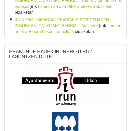
INGURUAN IDATZITAKO BERRIA – Teatro y Memoria del
Bidasoa
(e)k
Lanean ari dira Ribera beken irabazleak
bidalketan
IRUNERO HAMABOSTEKARIAK PROYECTUAREN
INGURUAN IDATZITAKO BERRIA – AntzerkiZ
(e)k
Lanean
ari dira Ribera beken irabazleak
bidalketan
ERAKUNDE HAUEK IRUNERO DIRUZ
LAGUNTZEN DUTE: