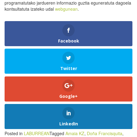
programatutako jardueren informazio guztia eguneratuta dagoela
kontsultatuta izateko udal
webgunean
.
Facebook
Twitter
Google+
LinkedIn
Posted in
LABURREAN
Tagged
Amaia KZ
,
Doña Francisquita
,