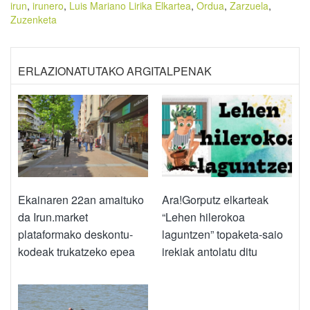
irun
,
irunero
,
Luis Mariano Lirika Elkartea
,
Ordua
,
Zarzuela
,
Zuzenketa
ERLAZIONATUTAKO ARGITALPENAK
Ekainaren 22an amaituko
Ara!Gorputz elkarteak
da Irun.market
“Lehen hilerokoa
plataformako deskontu-
laguntzen” topaketa-saio
kodeak trukatzeko epea
irekiak antolatu ditu