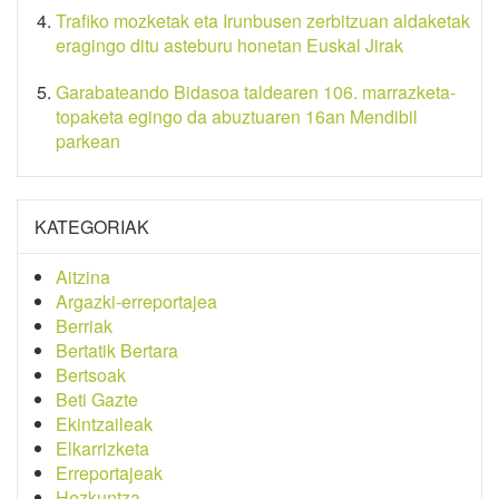
Trafiko mozketak eta Irunbusen zerbitzuan aldaketak
eragingo ditu asteburu honetan Euskal Jirak
Garabateando Bidasoa taldearen 106. marrazketa-
topaketa egingo da abuztuaren 16an Mendibil
parkean
KATEGORIAK
Aitzina
Argazki-erreportajea
Berriak
Bertatik Bertara
Bertsoak
Beti Gazte
Ekintzaileak
Elkarrizketa
Erreportajeak
Hezkuntza