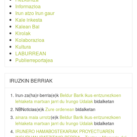
Informazioa
Irun atzo Irun gaur
Kale inkesta
Kalean Bai
Kirolak
Kolaborazioa
Kultura
LABURREAN
Publierreportajea
IRUZKIN BERRIAK
Irun-za(ha)r-berria
(e)k
Beldur Barik ikus-entzunezkoen
lehiaketa martxan jarri du Irungo Udalak
bidalketan
NBNoticias
(e)k
Zure ordenean
bidalketan
ainara maia urrotz
(e)k
Beldur Barik ikus-entzunezkoen
lehiaketa martxan jarri du Irungo Udalak
bidalketan
IRUNERO HAMABOSTEKARIAK PROYECTUAREN