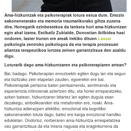
A
ma-hiz
kuntzak eta psikoterapiak lotura estua dute. Emozio
sakonenetarako eta memoria traumatikorako giltza zuzena
dira. Horregatik ezinbestekoa da lanketa hori a
ma-hiz
kuntzan
egin ahal izatea. Estibaliz Zubialde, Donostian ibilbidea hasi
ondoren, laster Irunen ere ateak irekiko dituen
Lassai
psikologia zentroko psikologoa da eta terapia prozesuan
aliantza terapeutikoa lortzea zeinen garrantzitsua den azaldu
d
ig
u.
Loturarik dago a
ma-hiz
kuntzaren eta psikoterapiaren artean?
Bai, badago. Psikoterapian emozioekin egiten dugu lan eta segun
eta bizitzako zein etapetan zauden, egoerekin ere bai.
Psikoterapiak pertsona baten pentsamendu, sentimendu eta
esperientzia intimoenak aztertzen ditu, eta horiei erreparatzeko,
azken batean, hizkuntzaren bitartez lan egiten dugula esan
dezakegu, sinbolikoarekin eta metaforekin ere, noski.
Ama-
hizkuntza adierazpen afektibo, emozional eta kognitibo
sakonenarekin lotuta dago, batez ere karga emozional handiko
edukietan. Ondorioz, norberaren ama-hizkuntza errespetatzea
oso garrantzitsua da eta tresna nagusia eta eraginkorrena da