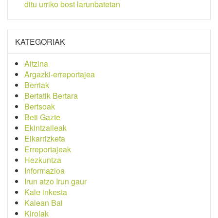
ditu urriko bost larunbatetan
KATEGORIAK
Aitzina
Argazki-erreportajea
Berriak
Bertatik Bertara
Bertsoak
Beti Gazte
Ekintzaileak
Elkarrizketa
Erreportajeak
Hezkuntza
Informazioa
Irun atzo Irun gaur
Kale inkesta
Kalean Bai
Kirolak