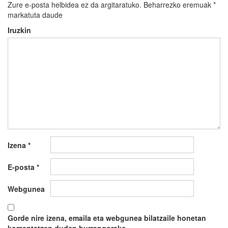
Zure e-posta helbidea ez da argitaratuko.
Beharrezko eremuak
*
markatuta daude
Iruzkin
Izena
*
E-posta
*
Webgunea
Gorde nire izena, emaila eta webgunea bilatzaile honetan