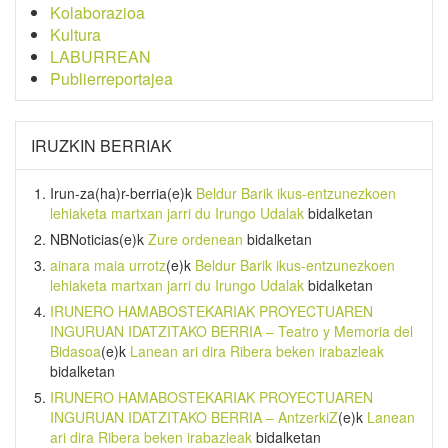
Kolaborazioa
Kultura
LABURREAN
Publierreportajea
IRUZKIN BERRIAK
Irun-za(ha)r-berria
(e)k
Beldur Barik ikus-entzunezkoen
lehiaketa martxan jarri du Irungo Udalak
bidalketan
NBNoticias
(e)k
Zure ordenean
bidalketan
ainara maia urrotz
(e)k
Beldur Barik ikus-entzunezkoen
lehiaketa martxan jarri du Irungo Udalak
bidalketan
IRUNERO HAMABOSTEKARIAK PROYECTUAREN
INGURUAN IDATZITAKO BERRIA – Teatro y Memoria del
Bidasoa
(e)k
Lanean ari dira Ribera beken irabazleak
bidalketan
IRUNERO HAMABOSTEKARIAK PROYECTUAREN
INGURUAN IDATZITAKO BERRIA – AntzerkiZ
(e)k
Lanean
ari dira Ribera beken irabazleak
bidalketan