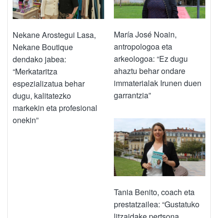
María José Noain,
Nekane Arostegui Lasa,
antropologoa eta
Nekane Boutique
arkeologoa: “Ez dugu
dendako jabea:
ahaztu behar ondare
“Merkataritza
immaterialak Irunen duen
espezializatua behar
garrantzia”
dugu, kalitatezko
markekin eta profesional
onekin”
Tania Benito, coach eta
prestatzailea: “Gustatuko
litzaidake pertsona