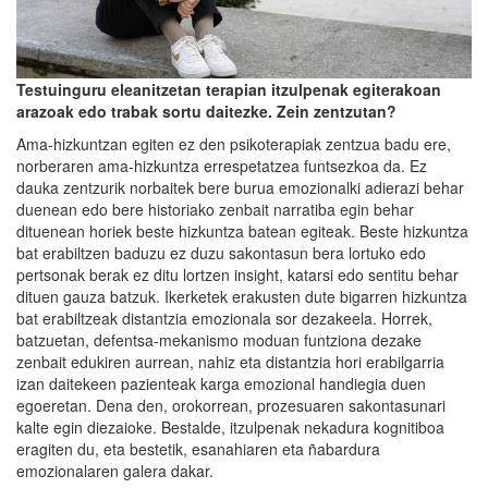
Testuinguru eleanitzetan terapian itzulpenak egiterakoan
arazoak edo trabak sortu daitezke. Zein zentzutan?
Ama-hizkuntzan egiten ez den psikoterapiak zentzua badu ere,
norberaren ama-hizkuntza errespetatzea funtsezkoa da. Ez
dauka zentzurik norbaitek bere burua emozionalki adierazi behar
duenean edo bere historiako zenbait narratiba egin behar
dituenean horiek beste hizkuntza batean egiteak. Beste hizkuntza
bat erabiltzen baduzu ez duzu sakontasun bera lortuko edo
pertsonak berak ez ditu lortzen insight, katarsi edo sentitu behar
dituen gauza batzuk. Ikerketek erakusten dute bigarren hizkuntza
bat erabiltzeak distantzia emozionala sor dezakeela. Horrek,
batzuetan, defentsa-mekanismo moduan funtziona dezake
zenbait edukiren aurrean, nahiz eta distantzia hori erabilgarria
izan daitekeen pazienteak karga emozional handiegia duen
egoeretan. Dena den, orokorrean, prozesuaren sakontasunari
kalte egin diezaioke. Bestalde, itzulpenak nekadura kognitiboa
eragiten du, eta bestetik, esanahiaren eta ñabardura
emozionalaren galera dakar.