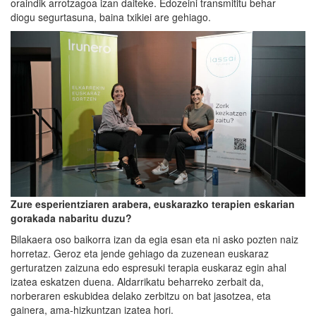
oraindik arrotzagoa izan daiteke. Edozeini transmititu behar
diogu segurtasuna, baina txikiei are gehiago.
Zure esperientziaren arabera, euskarazko terapien eskarian
gorakada nabaritu duzu?
Bilakaera oso baikorra izan da egia esan eta ni asko pozten naiz
horretaz. Geroz eta jende gehiago da zuzenean euskaraz
gerturatzen zaizuna edo espresuki terapia euskaraz egin ahal
izatea eskatzen duena. Aldarrikatu beharreko zerbait da,
norberaren eskubidea delako zerbitzu on bat jasotzea, eta
gainera, ama-hizkuntzan izatea hori.