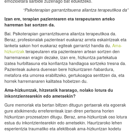
emozioetara sarbide zuzenago bat edukitzeko.
“Psikoterapian garrantzitsuena aliantza terapeutikoa da”
Izan ere, terapian pazientearen eta terapeutaren arteko
harreman bat sortzen da.
Bai. Psikoterapian garrantzitsuena aliantza terapeutikoa da.
Beraz, profesionalak pazienteari euskaraz arreta eskaintzeak eta
lanketa sakon hori euskaraz egiteak garrantzi handia du.
Ama-
hizkuntzak
terapeutaren eta pazientearen artean sortzen den
harremanean eragin dezake, izan ere, hizkuntza partekatua
izatea hurbiltasuna eta konfiantza handiagoa sortzeko tresna da.
Pazienteak aukera duenean bere hizkuntzaren ñabardura,
metafora eta umorea erabiltzeko, gertukoagoa sentitzen da, eta
horrek harremanaren kalitatea hobetzen du.
A
ma-hiz
kuntzak, hitzetatik hara
ta
go,
nolako lotura du
inkontzientearekin edo ametsekin?
Gure memoriak eta bertan biltzen ditugun gertaerak eta egoerak
gure atxikimendu erreferenteak izan diren pertsona horien
hizkuntzan prozesatzen ditugu. Beraz, ama-hizkuntzak oso lotura
estua du inkontzientearekin edo ametsekin. Haurtzaroko lehen
esperientzia traumatiko eta afektiboak ama-hizkuntzan kodetu