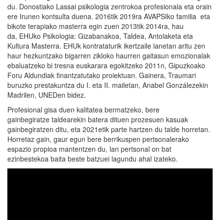
du. Donostiako Lassai psikologia zentrokoa profesionala eta orain
ere Irunen kontsulta duena. 2016tik 2019ra AVAPSIko familia eta
bikote terapiako masterra egin zuen 2013tik 2014ra, hau
da, EHUko Psikologia: Gizabanakoa, Taldea, Antolaketa eta
Kultura Masterra. EHUk kontrataturik ikertzaile lanetan aritu zen
haur hezkuntzako bigarren zikloko haurren gaitasun emozionalak
ebaluatzeko bi tresna euskarara egokitzeko 2011n, Gipuzkoako
Foru Aldundiak finantzatutako proiektuan. Gainera, Traumari
buruzko prestakuntza du I. eta II. mailetan, Anabel Gonzálezekin
Madrilen, UNEDen bidez.
Profesional gisa duen kalitatea bermatzeko, bere
gainbegiratze taldearekin batera dituen prozesuen kasuak
gainbegiratzen ditu, eta 2021etik parte hartzen du talde horretan.
Horretaz gain, gaur egun bere berrikuspen pertsonalerako
espazio propioa mantentzen du, lan pertsonal on bat
ezinbestekoa baita beste batzuei lagundu ahal izateko.