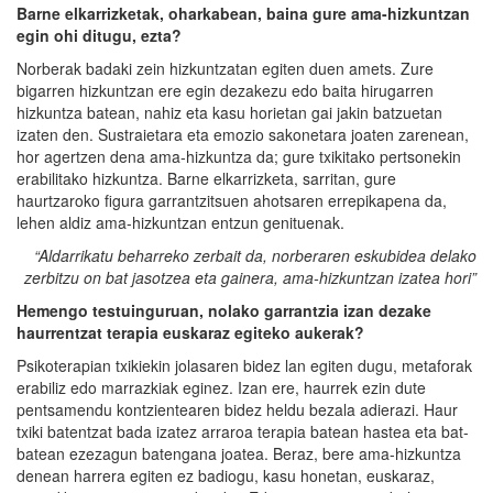
Barne elkarrizketak, oharkabean, baina gure a
ma-hiz
kuntzan
egin ohi ditugu, ezta?
Norberak badaki zein hizkuntzatan egiten duen amets. Zure
bigarren hizkuntzan ere egin dezakezu edo baita hirugarren
hizkuntza batean, nahiz eta kasu horietan gai jakin batzuetan
izaten den. Sustraietara eta emozio sakonetara joaten zarenean,
hor agertzen dena ama-hizkuntza da; gure txikitako pertsonekin
erabilitako hizkuntza. Barne elkarrizketa, sarritan, gure
haurtzaroko figura garrantzitsuen ahotsaren errepikapena da,
lehen aldiz ama-hizkuntzan entzun genituenak.
“
Aldarrikatu beharreko zerbait da, norberaren eskubidea delako
zerbitzu on bat jasotzea eta gainera, a
ma-hiz
kuntzan izatea hori
”
Hemengo testuinguruan, nolako garrantzia izan dezake
haurrentzat terapia euskaraz egiteko aukerak?
Psikoterapian txikiekin jolasaren bidez lan egiten dugu, metaforak
erabiliz edo marrazkiak eginez. Izan ere, haurrek ezin dute
pentsamendu kontzientearen bidez heldu bezala adierazi. Haur
txiki batentzat bada izatez arraroa terapia batean hastea eta bat-
batean ezezagun batengana joatea. Beraz, bere ama-hizkuntza
denean harrera egiten ez badiogu, kasu honetan, euskaraz,