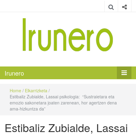
Irunero
Irungo euskarazko aldizkaria
Irunero
Home
/
Elkarrizketa
/
Estibaliz Zubialde, Lassai psikologia: “Sustraietara eta
emozio sakonetara joaten zarenean, hor agertzen dena
ama-hizkuntza da”
Estibaliz Zubialde, Lassai