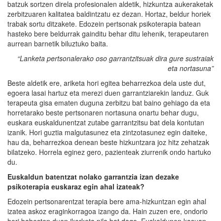
batzuk sortzen direla profesionalen aldetik, hizkuntza aukeraketak
zerbitzuaren kalitatea baldintzatu ez dezan. Hortaz, beldur horiek
trabak sortu ditzakete. Edozein pertsonak psikoterapia batean
hasteko bere beldurrak gainditu behar ditu lehenik, terapeutaren
aurrean barnetik biluztuko baita.
“Lanketa pertsonalerako oso garrantzitsuak dira gure sustraiak
eta nortasuna”
Beste aldetik ere, ariketa hori egitea beharrezkoa dela uste dut,
egoera lasai hartuz eta merezi duen garrantziarekin landuz. Guk
terapeuta gisa ematen duguna zerbitzu bat baino gehiago da eta
horretarako beste pertsonaren nortasuna onartu behar dugu,
euskara euskaldunentzat zutabe garrantzitsu bat dela kontutan
izanik. Hori guztia malgutasunez eta zintzotasunez egin daiteke,
hau da, beharrezkoa denean beste hizkuntzara joz hitz zehatzak
bilatzeko. Horrela eginez gero, pazienteak ziurrenik ondo hartuko
du.
Euskaldun batentzat nolako garrantzia izan dezake
psikoterapia euskaraz egin ahal izateak?
Edozein pertsonarentzat terapia bere ama-hizkuntzan egin ahal
izatea askoz eraginkorragoa izango da. Hain zuzen ere, ondorio