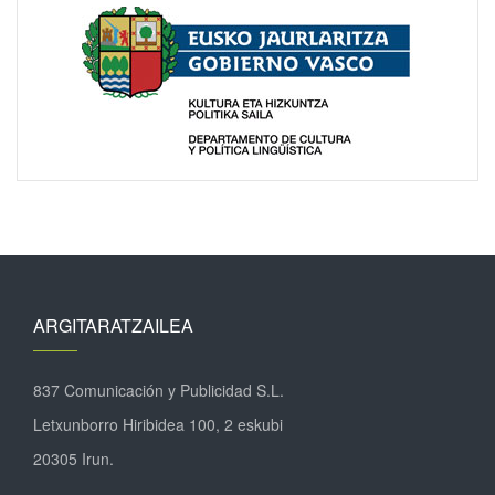
ARGITARATZAILEA
837 Comunicación y Publicidad S.L.
Letxunborro Hiribidea 100, 2 eskubi
20305 Irun.