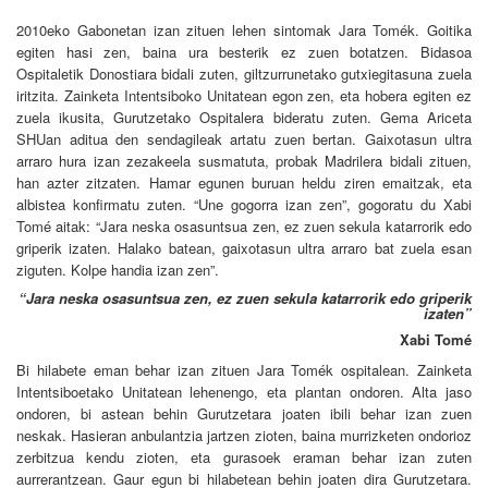
2010eko Gabonetan izan zituen lehen sintomak Jara Tomék. Goitika
egiten hasi zen, baina ura besterik ez zuen botatzen. Bidasoa
Ospitaletik Donostiara bidali zuten, giltzurrunetako gutxiegitasuna zuela
iritzita. Zainketa Intentsiboko Unitatean egon zen, eta hobera egiten ez
zuela ikusita, Gurutzetako Ospitalera bideratu zuten. Gema Ariceta
SHUan aditua den sendagileak artatu zuen bertan. Gaixotasun ultra
arraro hura izan zezakeela susmatuta, probak Madrilera bidali zituen,
han azter zitzaten. Hamar egunen buruan heldu ziren emaitzak, eta
albistea konfirmatu zuten. “Une gogorra izan zen”, gogoratu du Xabi
Tomé aitak: “Jara neska osasuntsua zen, ez zuen sekula katarrorik edo
griperik izaten. Halako batean, gaixotasun ultra arraro bat zuela esan
ziguten. Kolpe handia izan zen”.
“Jara neska osasuntsua zen, ez zuen sekula katarrorik edo griperik
izaten”
Xabi Tomé
Bi hilabete eman behar izan zituen Jara Tomék ospitalean. Zainketa
Intentsiboetako Unitatean lehenengo, eta plantan ondoren. Alta jaso
ondoren, bi astean behin Gurutzetara joaten ibili behar izan zuen
neskak. Hasieran anbulantzia jartzen zioten, baina murrizketen ondorioz
zerbitzua kendu zioten, eta gurasoek eraman behar izan zuten
aurrerantzean. Gaur egun bi hilabetean behin joaten dira Gurutzetara.