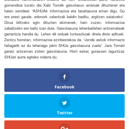
gomendioa luzatu die Xabi Tomék gaixotasun arraroak dituztenei eta
haien senideei: “ASHUAk informazioa eta lasaitasuna eman digu. Gu
ere prest gaude, edonork zalantzak baldin baditu, argitzen saiatzeko”.
Dirua biltzeko egin dituzten ekimenek, hain zuzen, informazioa
zabaltzeko ere balio izan dute. Gaixotasuna lehenbailehen antzemateak
garrantzia handia du. Lehen 48 orduak funtsezkoak direla diote adituek.
Zentzu horretan, informazioa ezinbestekoa da. “Jende askok informazio
faltagatik ez du lehenago jakin SHUa gaixotasuna zuela”. Jara Toméri
garaiz antzeman zioten gaixotasuna. Horri esker, gurasoen laguntzaz
SHUari aurre egiteko indarra du.
Facebook
Twitter