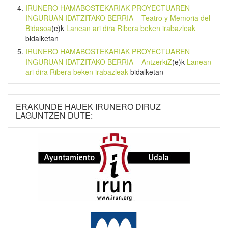
IRUNERO HAMABOSTEKARIAK PROYECTUAREN
INGURUAN IDATZITAKO BERRIA – Teatro y Memoria del
Bidasoa
(e)k
Lanean ari dira Ribera beken irabazleak
bidalketan
IRUNERO HAMABOSTEKARIAK PROYECTUAREN
INGURUAN IDATZITAKO BERRIA – AntzerkiZ
(e)k
Lanean
ari dira Ribera beken irabazleak
bidalketan
ERAKUNDE HAUEK IRUNERO DIRUZ
LAGUNTZEN DUTE: