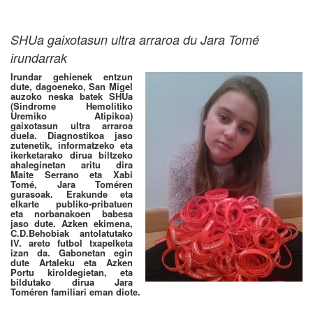
SHUa gaixotasun ultra arraroa du Jara Tomé
irundarrak
Irundar gehienek entzun
dute, dagoeneko, San Migel
auzoko neska batek SHUa
(Sindrome Hemolitiko
Uremiko Atipikoa)
gaixotasun ultra arraroa
duela. Diagnostikoa jaso
zutenetik, informatzeko eta
ikerketarako dirua biltzeko
ahaleginetan aritu dira
Maite Serrano eta Xabi
Tomé, Jara Toméren
gurasoak. Erakunde eta
elkarte publiko-pribatuen
eta norbanakoen babesa
jaso dute. Azken ekimena,
C.D.Behobiak antolatutako
IV. areto futbol txapelketa
izan da. Gabonetan egin
dute Artaleku eta Azken
Portu kiroldegietan, eta
bildutako dirua Jara
Toméren familiari eman diote.