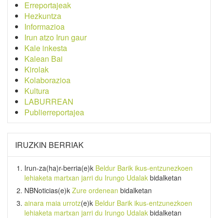
Erreportajeak
Hezkuntza
Informazioa
Irun atzo Irun gaur
Kale inkesta
Kalean Bai
Kirolak
Kolaborazioa
Kultura
LABURREAN
Publierreportajea
IRUZKIN BERRIAK
Irun-za(ha)r-berria
(e)k
Beldur Barik ikus-entzunezkoen
lehiaketa martxan jarri du Irungo Udalak
bidalketan
NBNoticias
(e)k
Zure ordenean
bidalketan
ainara maia urrotz
(e)k
Beldur Barik ikus-entzunezkoen
lehiaketa martxan jarri du Irungo Udalak
bidalketan