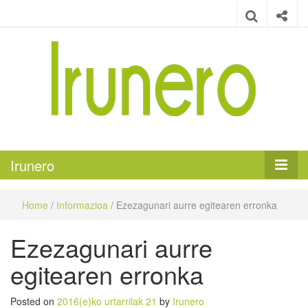
Irunero
Irungo euskarazko aldizkaria
Irunero
Home
/
Informazioa
/
Ezezagunari aurre egitearen erronka
Ezezagunari aurre
egitearen erronka
Posted on
2016(e)ko urtarrilak 21
by
Irunero