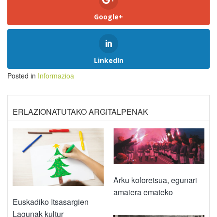
Google+
LinkedIn
Posted in
Informazioa
ERLAZIONATUTAKO ARGITALPENAK
Arku koloretsua, egunari
amaiera emateko
Euskadiko Itsasargien
Lagunak kultur