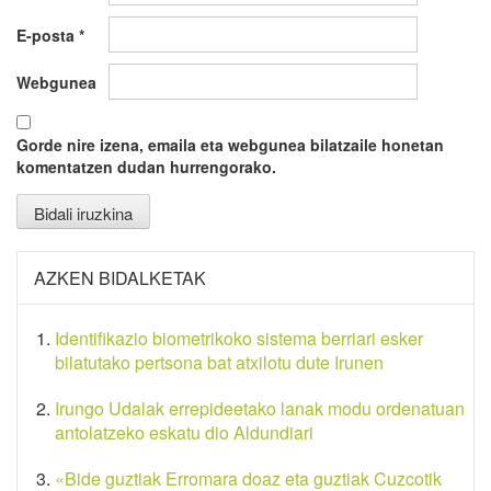
E-posta
*
Webgunea
Gorde nire izena, emaila eta webgunea bilatzaile honetan
komentatzen dudan hurrengorako.
AZKEN BIDALKETAK
Identifikazio biometrikoko sistema berriari esker
bilatutako pertsona bat atxilotu dute Irunen
Irungo Udalak errepideetako lanak modu ordenatuan
antolatzeko eskatu dio Aldundiari
«Bide guztiak Erromara doaz eta guztiak Cuzcotik