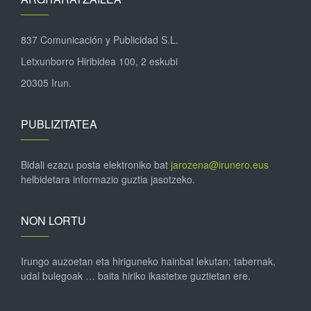
837 Comunicación y Publicidad S.L.
Letxunborro Hiribidea 100, 2 eskubi
20305 Irun.
PUBLIZITATEA
Bidali ezazu posta elektroniko bat
jarozena@irunero.eus
helbidetara informazio guztia jasotzeko.
NON LORTU
Irungo auzoetan eta hiriguneko hainbat lekutan; tabernak,
udal bulegoak … baita hiriko ikastetxe guztietan ere.