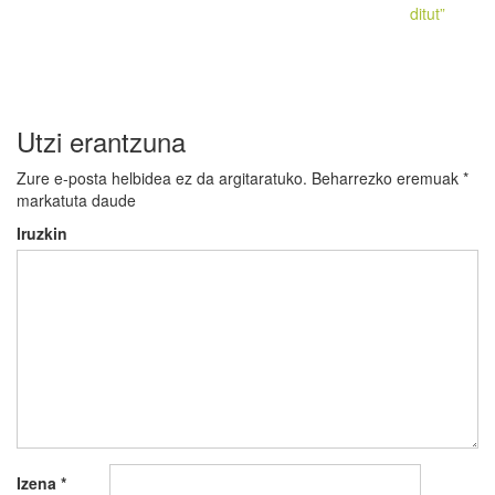
nabigatu
ditut”
Utzi erantzuna
Zure e-posta helbidea ez da argitaratuko.
Beharrezko eremuak
*
markatuta daude
Iruzkin
Izena
*