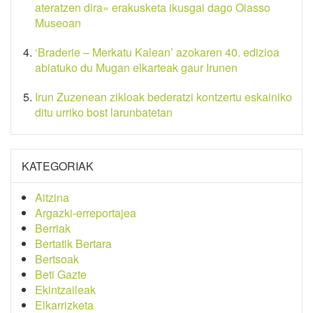
ateratzen dira» erakusketa ikusgai dago Oiasso
Museoan
‘Braderie – Merkatu Kalean’ azokaren 40. edizioa
abiatuko du Mugan elkarteak gaur Irunen
Irun Zuzenean zikloak bederatzi kontzertu eskainiko
ditu urriko bost larunbatetan
KATEGORIAK
Aitzina
Argazki-erreportajea
Berriak
Bertatik Bertara
Bertsoak
Beti Gazte
Ekintzaileak
Elkarrizketa