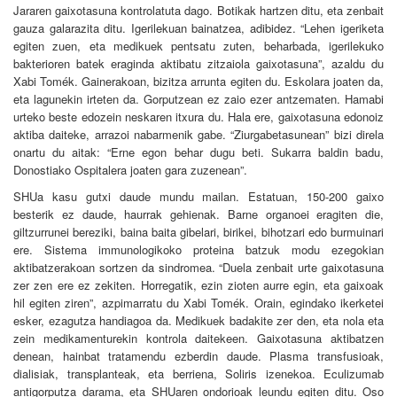
Jararen gaixotasuna kontrolatuta dago. Botikak hartzen ditu, eta zenbait
gauza galarazita ditu. Igerilekuan bainatzea, adibidez. “Lehen igeriketa
egiten zuen, eta medikuek pentsatu zuten, beharbada, igerilekuko
bakterioren batek eraginda aktibatu zitzaiola gaixotasuna”, azaldu du
Xabi Tomék. Gainerakoan, bizitza arrunta egiten du. Eskolara joaten da,
eta lagunekin irteten da. Gorputzean ez zaio ezer antzematen. Hamabi
urteko beste edozein neskaren itxura du. Hala ere, gaixotasuna edonoiz
aktiba daiteke, arrazoi nabarmenik gabe. “Ziurgabetasunean” bizi direla
onartu du aitak: “Erne egon behar dugu beti. Sukarra baldin badu,
Donostiako Ospitalera joaten gara zuzenean”.
SHUa kasu gutxi daude mundu mailan. Estatuan, 150-200 gaixo
besterik ez daude, haurrak gehienak. Barne organoei eragiten die,
giltzurrunei bereziki, baina baita gibelari, birikei, bihotzari edo burmuinari
ere. Sistema immunologikoko proteina batzuk modu ezegokian
aktibatzerakoan sortzen da sindromea. “Duela zenbait urte gaixotasuna
zer zen ere ez zekiten. Horregatik, ezin zioten aurre egin, eta gaixoak
hil egiten ziren”, azpimarratu du Xabi Tomék. Orain, egindako ikerketei
esker, ezagutza handiagoa da. Medikuek badakite zer den, eta nola eta
zein medikamenturekin kontrola daitekeen. Gaixotasuna aktibatzen
denean, hainbat tratamendu ezberdin daude. Plasma transfusioak,
dialisiak, transplanteak, eta berriena, Soliris izenekoa. Eculizumab
antigorputza darama, eta SHUaren ondorioak leundu egiten ditu. Oso