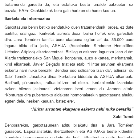
tratamendu garestia da, eta estatuko beste lurralde batzuetan ez
bezala, EAEn Osakidetzak bere gain hartzen du haren kostua.
Ikerketa eta informazioa
Gaixotasuna behin betiko sendatuko duen tratamendurik, ordea, ez dute
aurkitu, oraingoz. Ikerketak aurrera doaz, baina horiek ere, garestiak
dira. Jara Toméren familia bere ekarpena egiten ari da. 35.000 euro
inguru bildu ditu jada, ASHUA (Asociación Síndrome Hemolítico
Urémico Atípico) elkartearentzat. Bizilagun askoren laguntza jaso dute:
Alarde tradizionaleko San Miguel konpainia, auzo elkartea, merkatariak,
kirol elkarteak, Javier Delgado triatleta etab. “Hiritar arrunten ekarpena
eskertu nahi nuke bereziki. Jendea oso solidarioa izan da”, adierazi du
Xabi Tomék. Jasotako dirua ikerketara bideratu du ASHUA elkarteak.
Badirudi, pixkanaka, fruitua biltzen ari direla. Ikertzaileekin izandako
azken bileran jakinarazi zietenaren berri eman du Jararen aitak:
“Konturatu dira pubertaroko aldaketa hormonalarekin gaixotasuna ahuldu
egiten dela, nesken kasuan, batez ere”.
Hiritar arrunten ekarpena eskertu nahi nuke bereziki”
“
Xabi Tomé
Denborarekin, gaixotasunean aditu bilakatu dira ia Jara Toméren
gurasoak. Espezialistekin, ikertzaileekin eta ASHUAko beste kideekin
izandako harremanaren ondorio da hori. Elkarteetan parte hartzeko