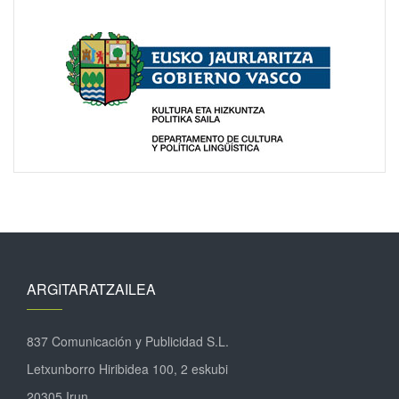
ARGITARATZAILEA
837 Comunicación y Publicidad S.L.
Letxunborro Hiribidea 100, 2 eskubi
20305 Irun.