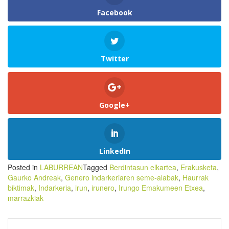
Facebook
Twitter
Google+
LinkedIn
Posted in
LABURREAN
Tagged
Berdintasun elkartea
,
Erakusketa
,
Gaurko Andreak
,
Genero indarkeriaren seme-alabak
,
Haurrak
biktimak
,
Indarkeria
,
irun
,
irunero
,
Irungo Emakumeen Etxea
,
marrazkiak