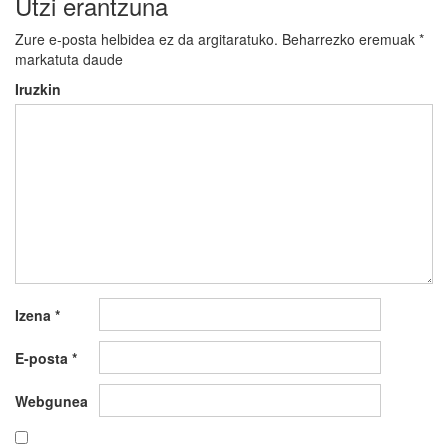
Utzi erantzuna
Zure e-posta helbidea ez da argitaratuko.
Beharrezko eremuak
*
markatuta daude
Iruzkin
Izena
*
E-posta
*
Webgunea