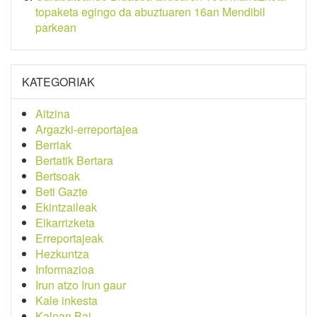
topaketa egingo da abuztuaren 16an Mendibil
parkean
KATEGORIAK
Aitzina
Argazki-erreportajea
Berriak
Bertatik Bertara
Bertsoak
Beti Gazte
Ekintzaileak
Elkarrizketa
Erreportajeak
Hezkuntza
Informazioa
Irun atzo Irun gaur
Kale inkesta
Kalean Bai