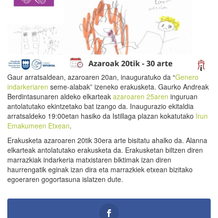
Gaur arratsaldean, azaroaren 20an, inauguratuko da “
Genero
indarkeriaren
seme-alabak” izeneko erakusketa. Gaurko Andreak
Berdintasunaren aldeko elkarteak
azaroaren 25aren
inguruan
antolatutako ekintzetako bat izango da. Inaugurazio ekitaldia
arratsaldeko 19:00etan hasiko da Istillaga plazan kokatutako
Irun
Emakumeen Etxean
.
Erakusketa azaroaren 20tik 30era arte bisitatu ahalko da. Alanna
elkarteak antolatutako erakusketa da. Erakusketan biltzen diren
marrazkiak indarkeria matxistaren biktimak izan diren
haurrengatik eginak izan dira eta marrazkiek etxean bizitako
egoeraren gogortasuna islatzen dute.