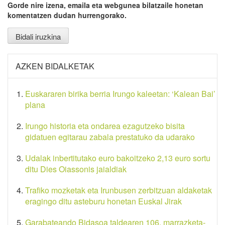
Gorde nire izena, emaila eta webgunea bilatzaile honetan
komentatzen dudan hurrengorako.
AZKEN BIDALKETAK
Euskararen birika berria Irungo kaleetan: ‘Kalean Bai’
plana
Irungo historia eta ondarea ezagutzeko bisita
gidatuen egitarau zabala prestatuko da udarako
Udalak inbertitutako euro bakoitzeko 2,13 euro sortu
ditu Dies Oiassonis jaialdiak
Trafiko mozketak eta Irunbusen zerbitzuan aldaketak
eragingo ditu asteburu honetan Euskal Jirak
Garabateando Bidasoa taldearen 106. marrazketa-