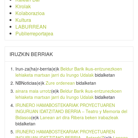
Kirolak
Kolaborazioa
Kultura
LABURREAN
Publierreportajea
IRUZKIN BERRIAK
Irun-za(ha)r-berria
(e)k
Beldur Barik ikus-entzunezkoen
lehiaketa martxan jarri du Irungo Udalak
bidalketan
NBNoticias
(e)k
Zure ordenean
bidalketan
ainara maia urrotz
(e)k
Beldur Barik ikus-entzunezkoen
lehiaketa martxan jarri du Irungo Udalak
bidalketan
IRUNERO HAMABOSTEKARIAK PROYECTUAREN
INGURUAN IDATZITAKO BERRIA – Teatro y Memoria del
Bidasoa
(e)k
Lanean ari dira Ribera beken irabazleak
bidalketan
IRUNERO HAMABOSTEKARIAK PROYECTUAREN
INGURUAN IDATZITAKO BERRIA – AntzerkiZ
(e)k
Lanean