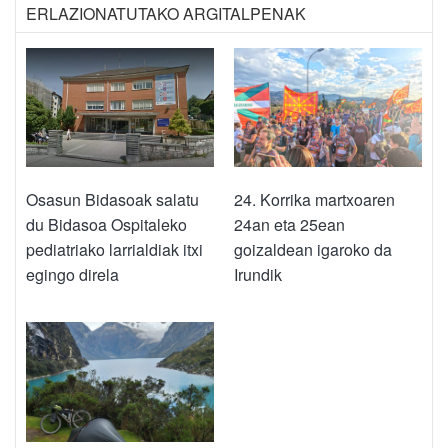
ERLAZIONATUTAKO ARGITALPENAK
Osasun Bidasoak salatu
24. Korrika martxoaren
du Bidasoa Ospitaleko
24an eta 25ean
pediatriako larrialdiak itxi
goizaldean igaroko da
egingo direla
Irundik