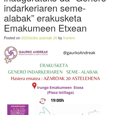
indarkeriaren seme-
alabak” erakusketa
Emakumeen Etxean
Posted on
2023(e)ko azaroak 20
by
Irunero