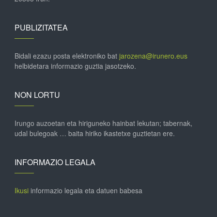
PUBLIZITATEA
Bidali ezazu posta elektroniko bat
jarozena@irunero.eus
helbidetara informazio guztia jasotzeko.
NON LORTU
Irungo auzoetan eta hiriguneko hainbat lekutan; tabernak,
udal bulegoak … baita hiriko ikastetxe guztietan ere.
INFORMAZIO LEGALA
Ikusi
informazio legala eta datuen babesa