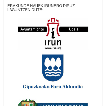
ERAKUNDE HAUEK IRUNERO DIRUZ
LAGUNTZEN DUTE: