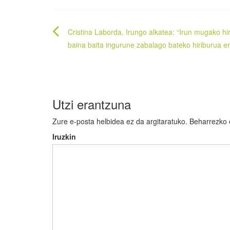
Bidalketetan
Cristina Laborda, Irungo alkatea: “Irun mugako hir
zehar
baina baita ingurune zabalago bateko hiriburua e
nabigatu
Utzi erantzuna
Zure e-posta helbidea ez da argitaratuko.
Beharrezko
Iruzkin