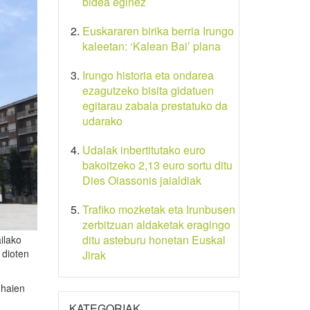
bidea eginez
Euskararen birika berria Irungo
kaleetan: ‘Kalean Bai’ plana
Irungo historia eta ondarea
ezagutzeko bisita gidatuen
egitarau zabala prestatuko da
udarako
Udalak inbertitutako euro
bakoitzeko 2,13 euro sortu ditu
Dies Oiassonis jaialdiak
Trafiko mozketak eta Irunbusen
zerbitzuan aldaketak eragingo
ditu asteburu honetan Euskal
ilako
 dioten
Jirak
 haien
KATEGORIAK