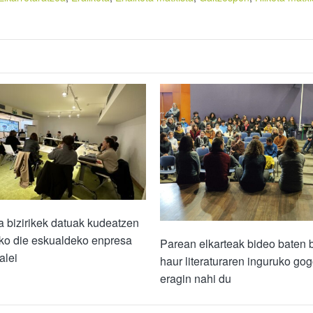
 bizirikek datuak kudeatzen
iko die eskualdeko enpresa
Parean elkarteak bideo baten 
alei
haur literaturaren inguruko go
eragin nahi du