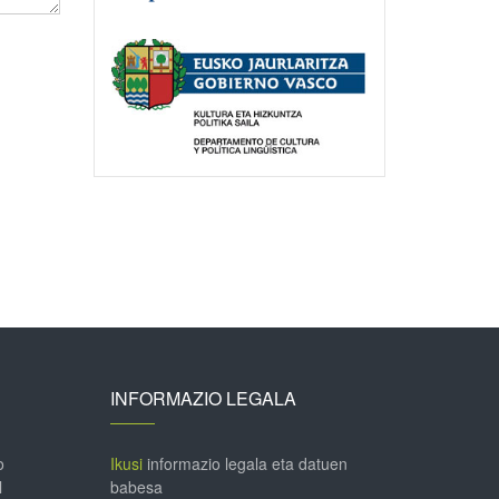
INFORMAZIO LEGALA
o
Ikusi
informazio legala eta datuen
l
babesa