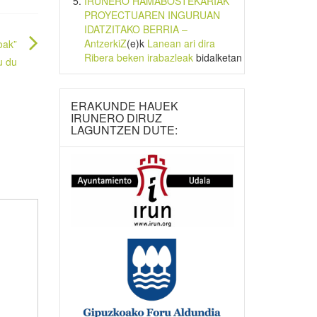
IRUNERO HAMABOSTEKARIAK
PROYECTUAREN INGURUAN
IDATZITAKO BERRIA –
AntzerkiZ
(e)k
Lanean ari dira
oak”
Ribera beken irabazleak
bidalketan
u du
ERAKUNDE HAUEK
IRUNERO DIRUZ
LAGUNTZEN DUTE: