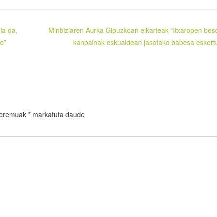
ia da,
Minbiziaren Aurka Gipuzkoan elkarteak “Itxaropen bes
re”
kanpainak eskualdean jasotako babesa eskert
 eremuak
*
markatuta daude