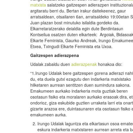
matxista
salatzeko gaitzespen adierazpen instituzional
argitaratu berri du. Bertan irakur daitekeenez, gaur
arratsaldean, otsailaren 6an, arratsaldeko 19:00etan 
Juan plazan bost minutuko isilaldia gordeko da.
Elkarretaratzerako deialdia egin dute Berdintasun
Kontseilua osatzen duten elkarteek: Argoiak, Bidasoa
Elkarte Feminista, Gaurko Andreak, Irungo Emakume
Etxea, Txingudi Elkarte Feminista eta Uxoa.
Gaitzespen adierazpena
Udalak zabaldu duen
adierazpenak
honakoa dio:
“1.Irungo Udalak bere gaitzespen gorena adierazi nahi
du, eta duela gutxi ezagutu den indarkeria matxistako
hilketaren aurrean sentitzen duen sumindura sakona.
Emakumeen aurkako indarkeria mota guztiak beren
osotasun fisiko eta moralaren aurkako erasoak dira, et
ondorioz, giza eskubide guztien urraketa larri eta ona
gizarte arazoa ere, duintasunaren eta osotasun fisiko 
emakumeen aurka.
Irungo Udalak laguntza eta elkartasun osoa ematen
eskura indarkeria matxistaren aurrean arreta eta 