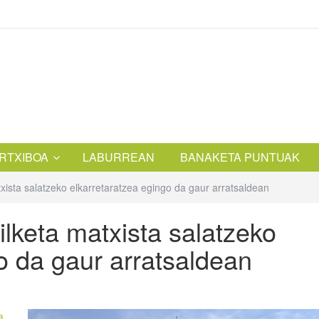
RTXIBOA
LABURREAN
BANAKETA PUNTUAK
txista salatzeko elkarretaratzea egingo da gaur arratsaldean
ilketa matxista salatzeko
o da gaur arratsaldean
a