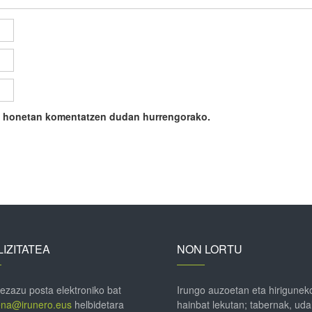
ile honetan komentatzen dudan hurrengorako.
IZITATEA
NON LORTU
 ezazu posta elektroniko bat
Irungo auzoetan eta hirigunek
ena@irunero.eus
helbidetara
hainbat lekutan; tabernak, uda