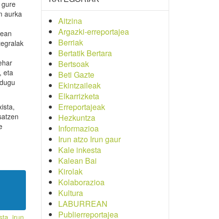
e gure
n aurka
Aitzina
Argazki-erreportajea
rean
Berriak
tegralak
Bertatik Bertara
ehar
Bertsoak
, eta
Beti Gazte
 dugu
Ekintzaileak
Elkarrizketa
Erreportajeak
ista,
satzen
Hezkuntza
e
Informazioa
Irun atzo Irun gaur
Kale inkesta
Kalean Bai
Kirolak
Kolaborazioa
Kultura
LABURREAN
Publierreportajea
sta
,
irun
,