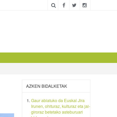
AZKEN BIDALKETAK
Gaur abiatuko da Euskal Jira
Irunen, ohituraz, kulturaz eta jai-
giroraz betetako asteburuari