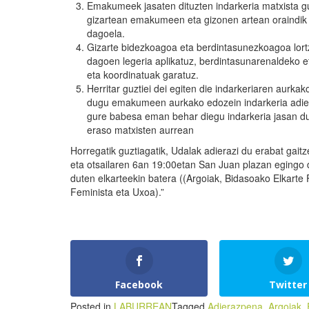
Emakumeek jasaten dituzten indarkeria matxista guz
gizartean emakumeen eta gizonen artean oraindik 
dagoela.
Gizarte bidezkoagoa eta berdintasunezkoagoa lor
dagoen legeria aplikatuz, berdintasunarenaldeko e
eta koordinatuak garatuz.
Herritar guztiei dei egiten die indarkeriaren aurka
dugu emakumeen aurkako edozein indarkeria adiera
gure babesa eman behar diegu indarkeria jasan du
eraso matxisten aurrean
Horregatik guztiagatik, Udalak adierazi du erabat gaitz
eta otsailaren 6an 19:00etan San Juan plazan egingo
duten elkarteekin batera ((Argoiak, Bidasoako Elkart
Feminista eta Uxoa).”
Facebook
Twitter
Posted in
LABURREAN
Tagged
Adierazpena
,
Argoiak
,