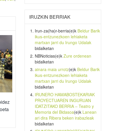
IRUZKIN BERRIAK
Irun-za(ha)r-berria
(e)k
Beldur Barik
ikus-entzunezkoen lehiaketa
martxan jarri du Irungo Udalak
bidalketan
NBNoticias
(e)k
Zure ordenean
bidalketan
ainara maia urrotz
(e)k
Beldur Barik
ikus-entzunezkoen lehiaketa
martxan jarri du Irungo Udalak
bidalketan
IRUNERO HAMABOSTEKARIAK
PROYECTUAREN INGURUAN
bidez
IDATZITAKO BERRIA – Teatro y
goeta
Memoria del Bidasoa
(e)k
Lanean
ari dira Ribera beken irabazleak
bidalketan