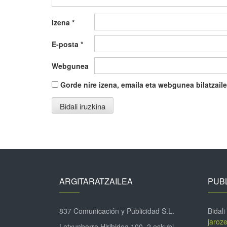
Izena
*
E-posta
*
Webgunea
Gorde nire izena, emaila eta webgunea bilatza
ARGITARATZAILEA
PUBL
837 Comunicación y Publicidad S.L.
Bidali
jaroz
Letxunborro Hiribidea 100, 2 eskubi