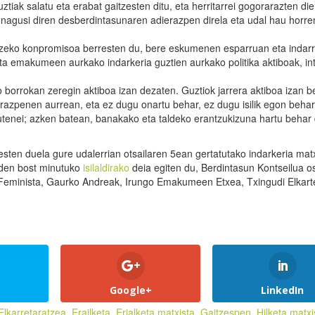
tiak salatu eta erabat gaitzesten ditu, eta herritarrei gogorarazten di
nagusi diren desberdintasunaren adierazpen direla eta udal hau horre
tzeko konpromisoa berresten du, bere eskumenen esparruan eta indar
ta emakumeen aurkako indarkeria guztien aurkako politika aktiboak, in
ko borrokan zeregin aktiboa izan dezaten. Guztiok jarrera aktiboa izan b
zpenen aurrean, eta ez dugu onartu behar, ez dugu isilik egon behar
tenei; azken batean, banakako eta taldeko erantzukizuna hartu behar
esten duela gure udalerrian otsailaren 5ean gertatutako indarkeria matx
 den bost minutuko
isilaldirako
deia egiten du, Berdintasun Kontseilua o
e Feminista, Gaurko Andreak, Irungo Emakumeen Etxea, Txingudi Elkart
Google+
LinkedIn
Elkarretaratzea
,
Erailketa
,
Erialketa matxista
,
Gaitzespen
,
Hilketa matxi