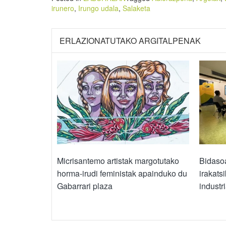
irunero
,
Irungo udala
,
Salaketa
ERLAZIONATUTAKO ARGITALPENAK
Micrisantemo artistak margotutako
Bidasoa
horma-irudi feministak apainduko du
irakats
Gabarrari plaza
industri