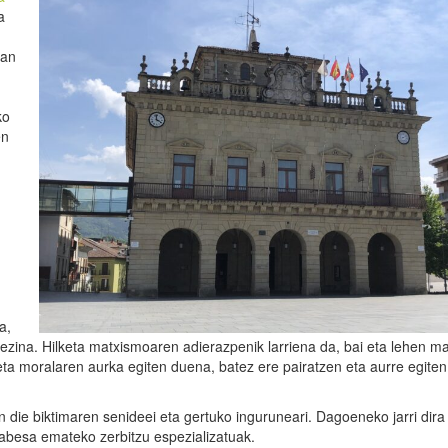
a
San
ko
en
a,
rtezina. Hilketa matxismoaren adierazpenik larriena da, bai eta lehen ma
eta moralaren aurka egiten duena, batez ere pairatzen eta aurre egiten
 die biktimaren senideei eta gertuko inguruneari. Dagoeneko jarri dira
babesa emateko zerbitzu espezializatuak.