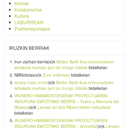
Kirolak
Kolaborazioa
Kultura
LABURREAN
Publierreportajea
IRUZKIN BERRIAK
Irun-za(ha)r-berria
(e)k
Beldur Barik ikus-entzunezkoen
lehiaketa martxan jarri du Irungo Udalak
bidalketan
NBNoticias
(e)k
Zure ordenean
bidalketan
ainara maia urrotz
(e)k
Beldur Barik ikus-entzunezkoen
lehiaketa martxan jarri du Irungo Udalak
bidalketan
IRUNERO HAMABOSTEKARIAK PROYECTUAREN
INGURUAN IDATZITAKO BERRIA – Teatro y Memoria del
Bidasoa
(e)k
Lanean ari dira Ribera beken irabazleak
bidalketan
IRUNERO HAMABOSTEKARIAK PROYECTUAREN
INGURUAN IDATZITAKO BERRIA – AntzerkiZ
(e)k
Lanean