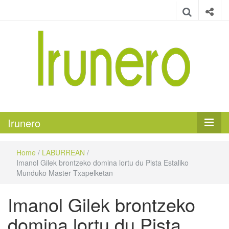
Irunero
Irungo euskarazko aldizkaria
Irunero
Home
/
LABURREAN
/
Imanol Gilek brontzeko domina lortu du Pista Estaliko
Munduko Master Txapelketan
Imanol Gilek brontzeko
domina lortu du Pista