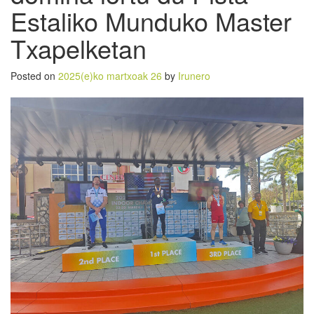
Estaliko Munduko Master
Txapelketan
Posted on
2025(e)ko martxoak 26
by
Irunero