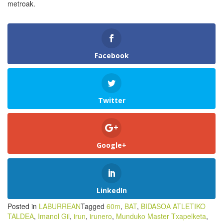
metroak.
Facebook
Twitter
Google+
LinkedIn
Posted in
LABURREAN
Tagged
60m
,
BAT
,
BIDASOA ATLETIKO
TALDEA
,
Imanol Gil
,
irun
,
irunero
,
Munduko Master Txapelketa
,