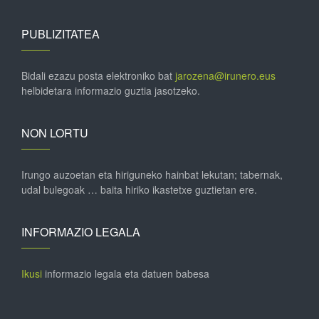
PUBLIZITATEA
Bidali ezazu posta elektroniko bat
jarozena@irunero.eus
helbidetara informazio guztia jasotzeko.
NON LORTU
Irungo auzoetan eta hiriguneko hainbat lekutan; tabernak,
udal bulegoak … baita hiriko ikastetxe guztietan ere.
INFORMAZIO LEGALA
Ikusi
informazio legala eta datuen babesa