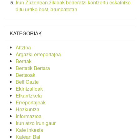
Irun Zuzenean zikloak bederatzi kontzertu eskainiko
ditu urriko bost larunbatetan
KATEGORIAK
Aitzina
Argazki-erreportajea
Berriak
Bertatik Bertara
Bertsoak
Beti Gazte
Ekintzaileak
Elkarrizketa
Erreportajeak
Hezkuntza
Informazioa
Irun atzo Irun gaur
Kale inkesta
Kalean Bai