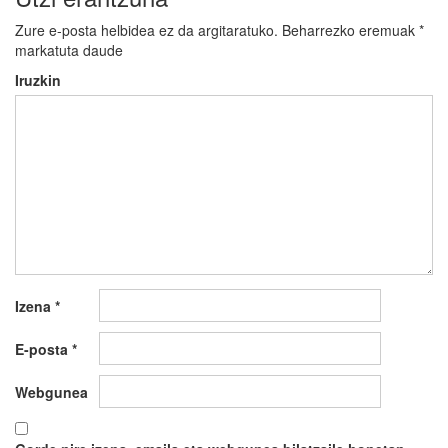
Zure e-posta helbidea ez da argitaratuko.
Beharrezko eremuak
*
markatuta daude
Iruzkin
Izena
*
E-posta
*
Webgunea