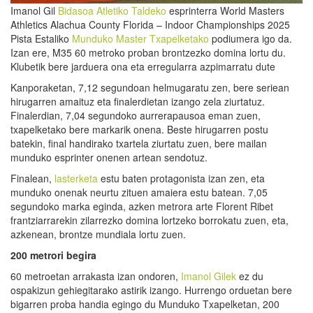
Imanol Gil
Bidasoa Atletiko Taldeko
esprinterra World Masters
Athletics Alachua County Florida – Indoor Championships 2025
Pista Estaliko
Munduko Master Txapelketako
podiumera igo da.
Izan ere, M35 60 metroko proban brontzezko domina lortu du.
Klubetik bere jarduera ona eta erregularra azpimarratu dute
Kanporaketan, 7,12 segundoan helmugaratu zen, bere seriean
hirugarren amaituz eta finalerdietan izango zela ziurtatuz.
Finalerdian, 7,04 segundoko aurrerapausoa eman zuen,
txapelketako bere markarik onena. Beste hirugarren postu
batekin, final handirako txartela ziurtatu zuen, bere mailan
munduko esprinter onenen artean sendotuz.
Finalean,
lasterketa
estu baten protagonista izan zen, eta
munduko onenak neurtu zituen amaiera estu batean. 7,05
segundoko marka eginda, azken metrora arte Florent Ribet
frantziarrarekin zilarrezko domina lortzeko borrokatu zuen, eta,
azkenean, brontze mundiala lortu zuen.
200 metrori begira
60 metroetan arrakasta izan ondoren,
Imanol Gilek
ez du
ospakizun gehiegitarako astirik izango. Hurrengo orduetan bere
bigarren proba handia egingo du Munduko Txapelketan, 200