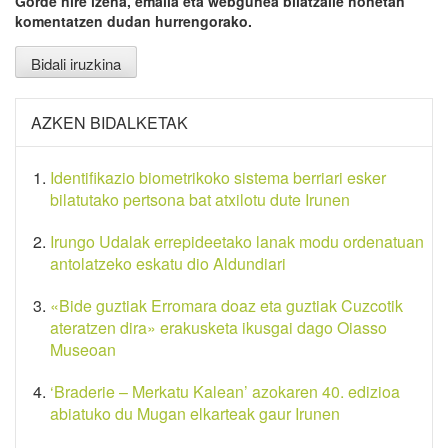
Gorde nire izena, emaila eta webgunea bilatzaile honetan
komentatzen dudan hurrengorako.
AZKEN BIDALKETAK
Identifikazio biometrikoko sistema berriari esker
bilatutako pertsona bat atxilotu dute Irunen
Irungo Udalak errepideetako lanak modu ordenatuan
antolatzeko eskatu dio Aldundiari
«Bide guztiak Erromara doaz eta guztiak Cuzcotik
ateratzen dira» erakusketa ikusgai dago Oiasso
Museoan
‘Braderie – Merkatu Kalean’ azokaren 40. edizioa
abiatuko du Mugan elkarteak gaur Irunen