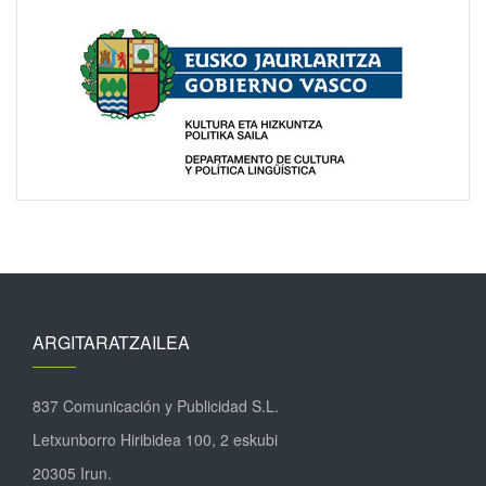
ARGITARATZAILEA
837 Comunicación y Publicidad S.L.
Letxunborro Hiribidea 100, 2 eskubi
20305 Irun.