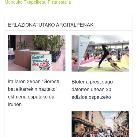
Munduko Txapelketa
,
Pista estalia
ERLAZIONATUTAKO ARGITALPENAK
Irailaren 25ean “Gorosti
Bioterra prest dago
bat elkarrekin hazteko”
datorren urtean 20.
ekimena ospatuko da
edizioa ospatzeko
Irunen