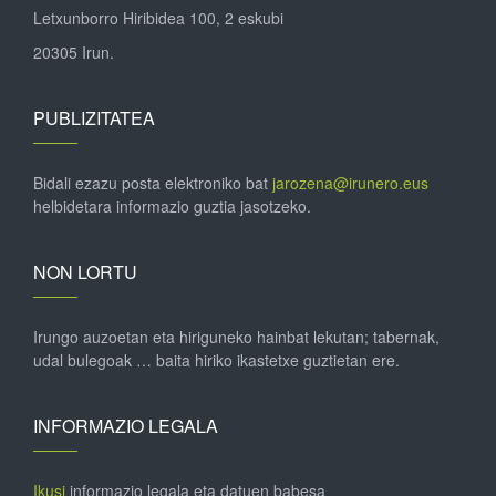
Letxunborro Hiribidea 100, 2 eskubi
20305 Irun.
PUBLIZITATEA
Bidali ezazu posta elektroniko bat
jarozena@irunero.eus
helbidetara informazio guztia jasotzeko.
NON LORTU
Irungo auzoetan eta hiriguneko hainbat lekutan; tabernak,
udal bulegoak … baita hiriko ikastetxe guztietan ere.
INFORMAZIO LEGALA
Ikusi
informazio legala eta datuen babesa