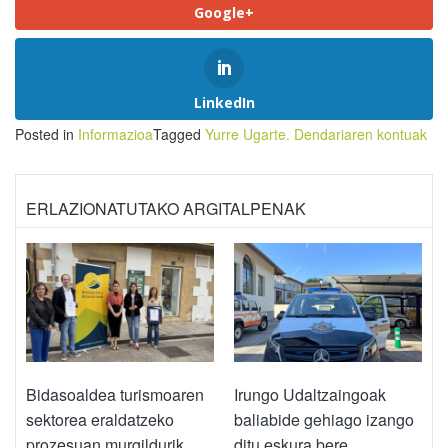
Google+
LinkedIn
Posted in
Informazioa
Tagged
Yurre Ugarte. Dendariaren kontuak
ERLAZIONATUTAKO ARGITALPENAK
Bidasoaldea turismoaren
Irungo Udaltzaingoak
sektorea eraldatzeko
baliabide gehiago izango
prozesuan murgildurik
ditu eskura bere