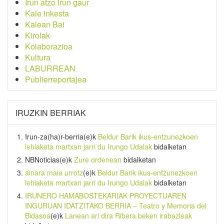
Irun atzo Irun gaur
Kale inkesta
Kalean Bai
Kirolak
Kolaborazioa
Kultura
LABURREAN
Publierreportajea
IRUZKIN BERRIAK
Irun-za(ha)r-berria
(e)k
Beldur Barik ikus-entzunezkoen
lehiaketa martxan jarri du Irungo Udalak
bidalketan
NBNoticias
(e)k
Zure ordenean
bidalketan
ainara maia urrotz
(e)k
Beldur Barik ikus-entzunezkoen
lehiaketa martxan jarri du Irungo Udalak
bidalketan
IRUNERO HAMABOSTEKARIAK PROYECTUAREN
INGURUAN IDATZITAKO BERRIA – Teatro y Memoria del
Bidasoa
(e)k
Lanean ari dira Ribera beken irabazleak