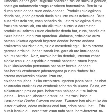
Umeekin joanez gero, sugusak oparitzen zizkien saltokia genuen,
nostalgia nabarmenki eragin zezakeen horietarikoa. Berriki itxi
duten beste denda zuen ondo-ondoan. Produktu ekologikoen
denda bat, jende gazteak duela hiru urte eskas irekitakoa. Baita
ausardiaz ireki ere, esan beharko da. Jatorri biologikoa duten
fruitu eta barazkiak, eta ofizialki “eko” aurrizkia daramaten
produktuak saltzen zituen eko/belar denda bat, zuria, handia eta
itxura batean, etorkizun oparokoa. Alabaina, erdialdeko auzo
batean kokatua egoteak bigarren dendari bezero andana
erakartzen bazizkion ere, ez dio mesederik egin. Hilero errenta
garestia ordaindu behar izanak krisi garaiak are kritikoagoak
bihurtu baitizkio. Aldiz, auzoko betiko dendak, urteetan zehar
aldeko izan zuen aspaldiko errentak babesten zituen legea.
Ipuin klasikoetako pertsonaia bat balitz bezala, dendari
hasiberriak etxabearen jabearengana jo zuen “babes” bila,
errenta merkatzeko eskean. Izan ere,
etxabearen jabea, hiriko etxebizitza ugariren jabea baita, hainbat
solairutako eraikinak eta etxabeak soberan dauzkana. Baina, ez:
alokairuaren prezioa jaitsi beharrean nahiago dut zu kalera
joatea… Izan zen jabearen erantzuna, marrazki bizidun
klasikoetako
Osaba Gilit
oren estiloan.
Txino
ren bati alokatuko dio
laster etxabea, edota multinazional bati, edota banku bati… Edo
hutsik lagako du, inorentzat: esan nahi baita, bere-beretzat, ni-