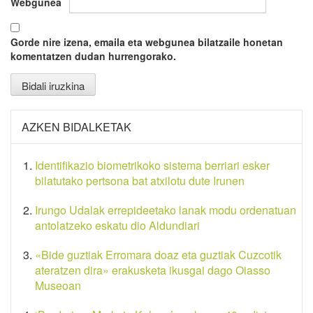
Webgunea
Gorde nire izena, emaila eta webgunea bilatzaile honetan
komentatzen dudan hurrengorako.
AZKEN BIDALKETAK
Identifikazio biometrikoko sistema berriari esker
bilatutako pertsona bat atxilotu dute Irunen
Irungo Udalak errepideetako lanak modu ordenatuan
antolatzeko eskatu dio Aldundiari
«Bide guztiak Erromara doaz eta guztiak Cuzcotik
ateratzen dira» erakusketa ikusgai dago Oiasso
Museoan