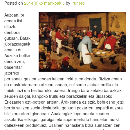
Posted on
2014(e)ko martxoak 5
by
Irunero
Auzoan, bi
denda itxi
dituzte
denbora
gutxian. Batak
jubilazioagatik
amaitu du.
Auzoko betiko
denda zen;
baserritar
jatorriko
pertsonak gaztea zenean kalean ireki zuen denda. Bizitza eman
du mostradorearen atzean lanean, sei seme-alabaz erditu eta
haiek hazi eta heztearekin batera. Irungo baratzetako barazkiak
zeuden salgai, kanpoko fruitu eta barazkiekin eta Bidasoko
Erlezainen ezti-poteen artean. Ardi-esnea ez ezik, behi esne jetzi
berria saltzen zuela deskubritu genuen pozarren, aspaldi auzora
bizitzera etorri ginenean. Apalategiak lepo beteta zeuden
askotariko elikagai, garbigai eta supermerkatu handietan aurki
daitezkeen produktuez. Usainen nahasketa bizia sumatzen zen.