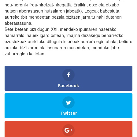
neu-neroni-nirea-niretzat-niregatik. Eraikin, etxe eta etxabe
hutsen aberastasun hutsalaren jabea(k). Legeak babestuta,
aurreko (bi) mendeetan bezala bizitzen jarraitu nahi dutenen
aberastasuna.
Bete-betean bizi dugun XXI. mendeko ipuinaren haserako
hamarraldi hauek igaro ostean, imajina dezakegu beharrezko
ezustekoak aurkituko ditugula istorioak aurrera egin ahala, betiere
auzoko bizitzaren alaitasunaren mesedetan, munduko jabe
zuhurregien kaltetan.
Facebook
Twitter