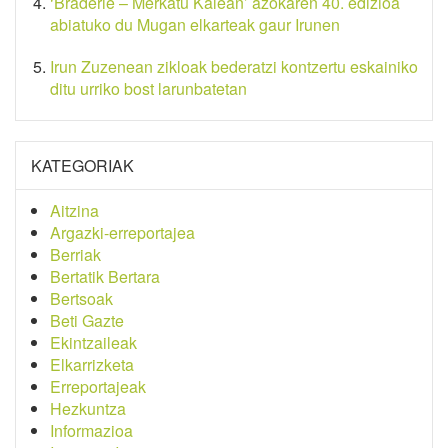
‘Braderie – Merkatu Kalean’ azokaren 40. edizioa
abiatuko du Mugan elkarteak gaur Irunen
Irun Zuzenean zikloak bederatzi kontzertu eskainiko
ditu urriko bost larunbatetan
KATEGORIAK
Aitzina
Argazki-erreportajea
Berriak
Bertatik Bertara
Bertsoak
Beti Gazte
Ekintzaileak
Elkarrizketa
Erreportajeak
Hezkuntza
Informazioa