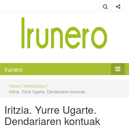
Irunero
Irungo euskarazko aldizkaria
Irunero
Home
/
Informazioa
/
Iritzia. Yurre Ugarte. Dendariaren kontuak
Iritzia. Yurre Ugarte.
Dendariaren kontuak