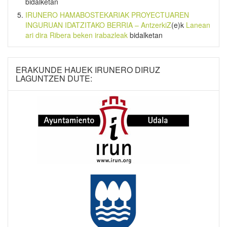
bidalketan
IRUNERO HAMABOSTEKARIAK PROYECTUAREN
INGURUAN IDATZITAKO BERRIA – AntzerkiZ
(e)k
Lanean
ari dira Ribera beken irabazleak
bidalketan
ERAKUNDE HAUEK IRUNERO DIRUZ
LAGUNTZEN DUTE: