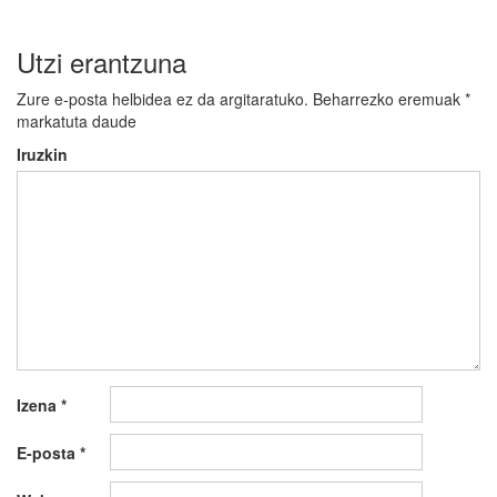
Utzi erantzuna
Zure e-posta helbidea ez da argitaratuko.
Beharrezko eremuak
*
markatuta daude
Iruzkin
Izena
*
E-posta
*