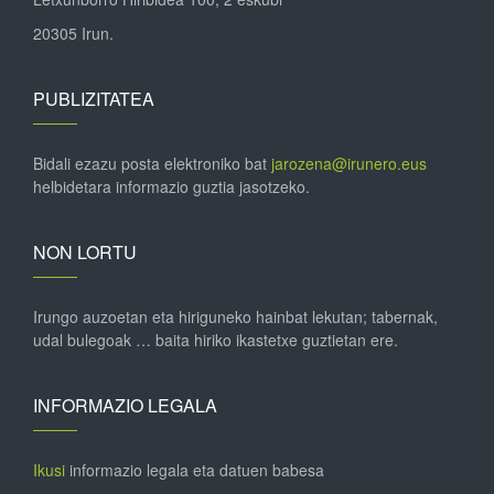
20305 Irun.
PUBLIZITATEA
Bidali ezazu posta elektroniko bat
jarozena@irunero.eus
helbidetara informazio guztia jasotzeko.
NON LORTU
Irungo auzoetan eta hiriguneko hainbat lekutan; tabernak,
udal bulegoak … baita hiriko ikastetxe guztietan ere.
INFORMAZIO LEGALA
Ikusi
informazio legala eta datuen babesa