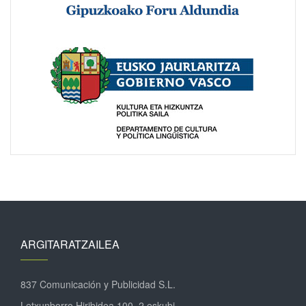
ARGITARATZAILEA
837 Comunicación y Publicidad S.L.
Letxunborro Hiribidea 100, 2 eskubi