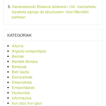
Garabateando Bidasoa taldearen 106. marrazketa-
topaketa egingo da abuztuaren 16an Mendibil
parkean
KATEGORIAK
Aitzina
Argazki-erreportajea
Berriak
Bertatik Bertara
Bertsoak
Beti Gazte
Ekintzaileak
Elkarrizketa
Erreportajeak
Hezkuntza
Informazioa
Irun atzo Irun gaur