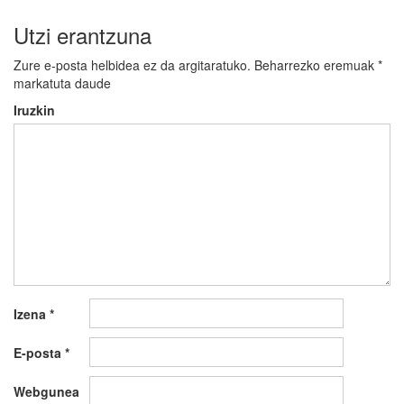
Utzi erantzuna
Zure e-posta helbidea ez da argitaratuko.
Beharrezko eremuak
*
markatuta daude
Iruzkin
Izena
*
E-posta
*
Webgunea