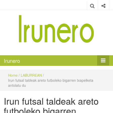
Irunero
Irungo euskarazko aldizkaria
Irunero
Home
/
LABURREAN
/
Irun futsal taldeak areto futboleko bigarren txapelketa
antolatu du
Irun futsal taldeak areto
futboleko bigarren