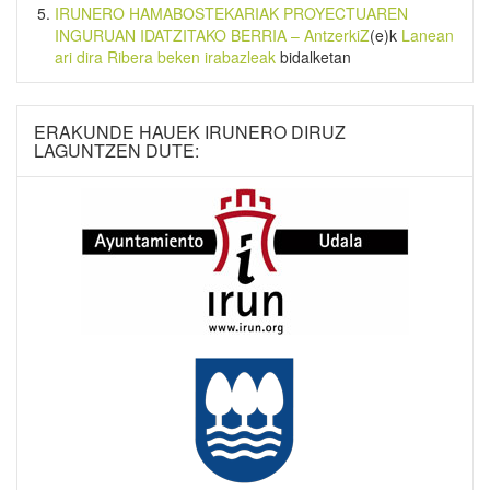
IRUNERO HAMABOSTEKARIAK PROYECTUAREN
INGURUAN IDATZITAKO BERRIA – AntzerkiZ
(e)k
Lanean
ari dira Ribera beken irabazleak
bidalketan
ERAKUNDE HAUEK IRUNERO DIRUZ
LAGUNTZEN DUTE: