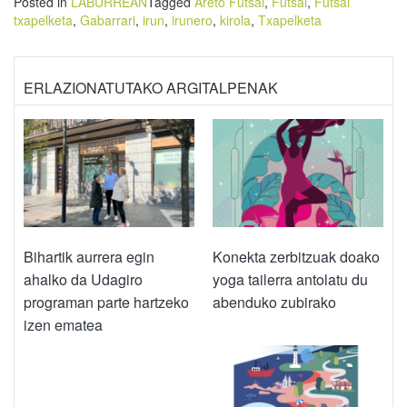
Posted in
LABURREAN
Tagged
Areto Futsal
,
Futsal
,
Futsal
txapelketa
,
Gabarrari
,
irun
,
irunero
,
kirola
,
Txapelketa
ERLAZIONATUTAKO ARGITALPENAK
Bihartik aurrera egin
Konekta zerbitzuak doako
ahalko da Udagiro
yoga tailerra antolatu du
programan parte hartzeko
abenduko zubirako
izen ematea