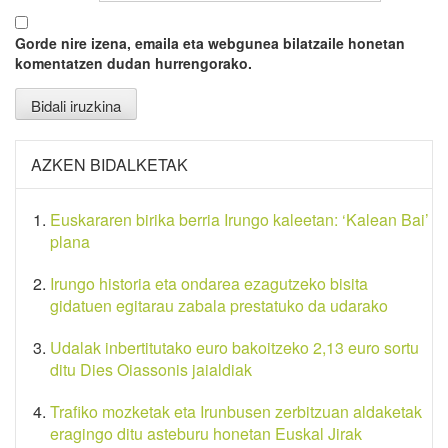
Gorde nire izena, emaila eta webgunea bilatzaile honetan
komentatzen dudan hurrengorako.
AZKEN BIDALKETAK
Euskararen birika berria Irungo kaleetan: ‘Kalean Bai’
plana
Irungo historia eta ondarea ezagutzeko bisita
gidatuen egitarau zabala prestatuko da udarako
Udalak inbertitutako euro bakoitzeko 2,13 euro sortu
ditu Dies Oiassonis jaialdiak
Trafiko mozketak eta Irunbusen zerbitzuan aldaketak
eragingo ditu asteburu honetan Euskal Jirak