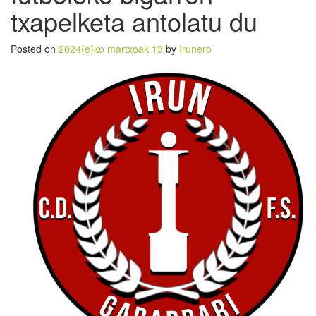
txapelketa antolatu du
Posted on
2024(e)ko martxoak 13
by
Irunero