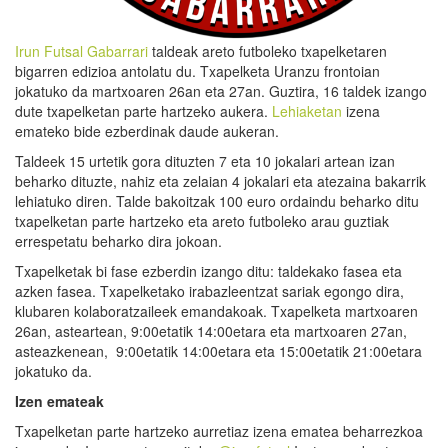
Irun Futsal Gabarrari
taldeak areto futboleko txapelketaren
bigarren edizioa antolatu du. Txapelketa Uranzu frontoian
jokatuko da martxoaren 26an eta 27an. Guztira, 16 taldek izango
dute txapelketan parte hartzeko aukera.
Lehiaketan
izena
emateko bide ezberdinak daude aukeran.
Taldeek 15 urtetik gora dituzten 7 eta 10 jokalari artean izan
beharko dituzte, nahiz eta zelaian 4 jokalari eta atezaina bakarrik
lehiatuko diren. Talde bakoitzak 100 euro ordaindu beharko ditu
txapelketan parte hartzeko eta areto futboleko arau guztiak
errespetatu beharko dira jokoan.
Txapelketak bi fase ezberdin izango ditu: taldekako fasea eta
azken fasea. Txapelketako irabazleentzat sariak egongo dira,
klubaren kolaboratzaileek emandakoak. Txapelketa martxoaren
26an, asteartean, 9:00etatik 14:00etara eta martxoaren 27an,
asteazkenean, 9:00etatik 14:00etara eta 15:00etatik 21:00etara
jokatuko da.
Izen emateak
Txapelketan parte hartzeko aurretiaz izena ematea beharrezkoa