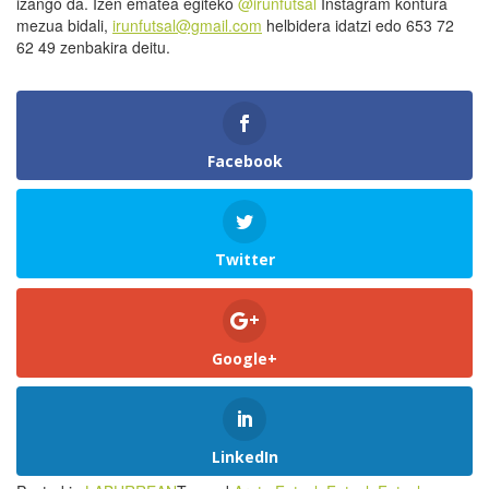
izango da. Izen ematea egiteko
@irunfutsal
Instagram kontura
mezua bidali,
irunfutsal@gmail.com
helbidera idatzi edo 653 72
62 49 zenbakira deitu.
Facebook
Twitter
Google+
LinkedIn