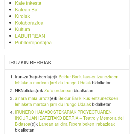
Kale inkesta
Kalean Bai
Kirolak
Kolaborazioa
Kultura
LABURREAN
Publierreportajea
IRUZKIN BERRIAK
Irun-za(ha)r-berria
(e)k
Beldur Barik ikus-entzunezkoen
lehiaketa martxan jarri du Irungo Udalak
bidalketan
NBNoticias
(e)k
Zure ordenean
bidalketan
ainara maia urrotz
(e)k
Beldur Barik ikus-entzunezkoen
lehiaketa martxan jarri du Irungo Udalak
bidalketan
IRUNERO HAMABOSTEKARIAK PROYECTUAREN
INGURUAN IDATZITAKO BERRIA – Teatro y Memoria del
Bidasoa
(e)k
Lanean ari dira Ribera beken irabazleak
bidalketan