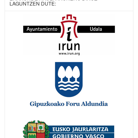
LAGUNTZEN DUTE: