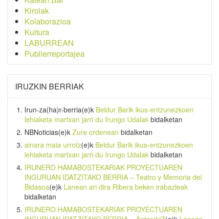
Kirolak
Kolaborazioa
Kultura
LABURREAN
Publierreportajea
IRUZKIN BERRIAK
Irun-za(ha)r-berria
(e)k
Beldur Barik ikus-entzunezkoen
lehiaketa martxan jarri du Irungo Udalak
bidalketan
NBNoticias
(e)k
Zure ordenean
bidalketan
ainara maia urrotz
(e)k
Beldur Barik ikus-entzunezkoen
lehiaketa martxan jarri du Irungo Udalak
bidalketan
IRUNERO HAMABOSTEKARIAK PROYECTUAREN
INGURUAN IDATZITAKO BERRIA – Teatro y Memoria del
Bidasoa
(e)k
Lanean ari dira Ribera beken irabazleak
bidalketan
IRUNERO HAMABOSTEKARIAK PROYECTUAREN