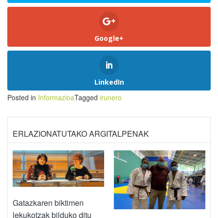
Google+
LinkedIn
Posted in
Informazioa
Tagged
irunero
ERLAZIONATUTAKO ARGITALPENAK
Gatazkaren biktimen
lekukotzak bilduko ditu