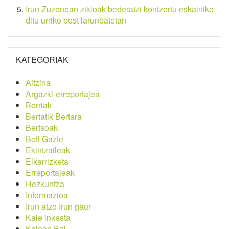
Irun Zuzenean zikloak bederatzi kontzertu eskainiko
ditu urriko bost larunbatetan
KATEGORIAK
Aitzina
Argazki-erreportajea
Berriak
Bertatik Bertara
Bertsoak
Beti Gazte
Ekintzaileak
Elkarrizketa
Erreportajeak
Hezkuntza
Informazioa
Irun atzo Irun gaur
Kale inkesta
Kalean Bai