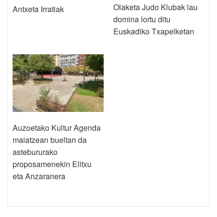
Olaketa Judo Klubak lau
Antxeta Irratiak
domina lortu ditu
Euskadiko Txapelketan
Auzoetako Kultur Agenda
maiatzean bueltan da
astebururako
proposamenekin Elitxu
eta Anzaranera