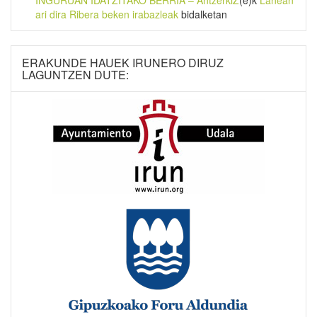
INGURUAN IDATZITAKO BERRIA – AntzerkiZ
(e)k
Lanean
ari dira Ribera beken irabazleak
bidalketan
ERAKUNDE HAUEK IRUNERO DIRUZ
LAGUNTZEN DUTE: