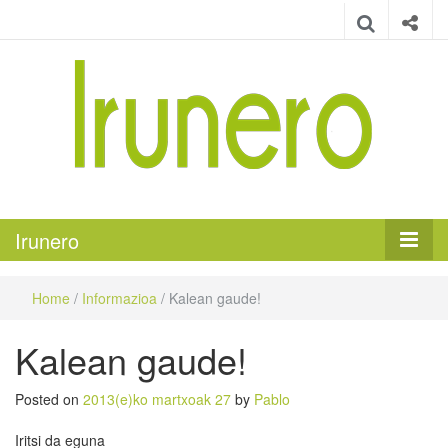
Irunero
Irungo euskarazko aldizkaria
Irunero
Home
/
Informazioa
/
Kalean gaude!
Kalean gaude!
Posted on
2013(e)ko martxoak 27
by
Pablo
Iritsi da eguna