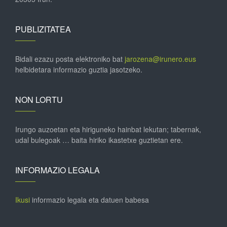
PUBLIZITATEA
Bidali ezazu posta elektroniko bat
jarozena@irunero.eus
helbidetara informazio guztia jasotzeko.
NON LORTU
Irungo auzoetan eta hiriguneko hainbat lekutan; tabernak,
udal bulegoak … baita hiriko ikastetxe guztietan ere.
INFORMAZIO LEGALA
Ikusi
informazio legala eta datuen babesa