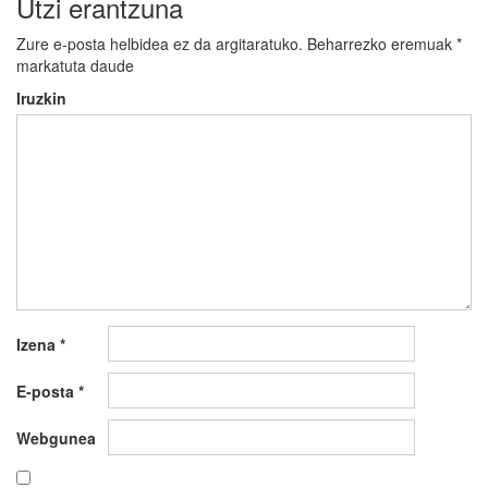
Utzi erantzuna
Zure e-posta helbidea ez da argitaratuko.
Beharrezko eremuak
*
markatuta daude
Iruzkin
Izena
*
E-posta
*
Webgunea