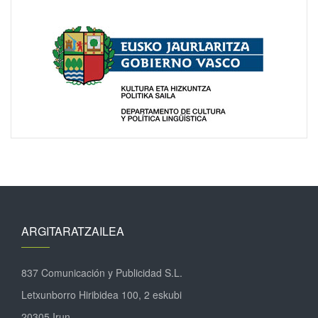
ARGITARATZAILEA
837 Comunicación y Publicidad S.L.
Letxunborro Hiribidea 100, 2 eskubi
20305 Irun.