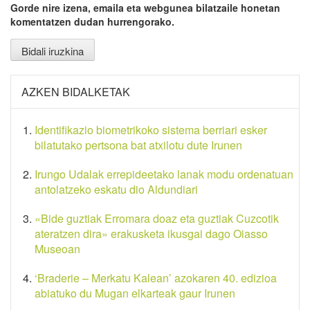
Gorde nire izena, emaila eta webgunea bilatzaile honetan
komentatzen dudan hurrengorako.
AZKEN BIDALKETAK
Identifikazio biometrikoko sistema berriari esker
bilatutako pertsona bat atxilotu dute Irunen
Irungo Udalak errepideetako lanak modu ordenatuan
antolatzeko eskatu dio Aldundiari
«Bide guztiak Erromara doaz eta guztiak Cuzcotik
ateratzen dira» erakusketa ikusgai dago Oiasso
Museoan
‘Braderie – Merkatu Kalean’ azokaren 40. edizioa
abiatuko du Mugan elkarteak gaur Irunen