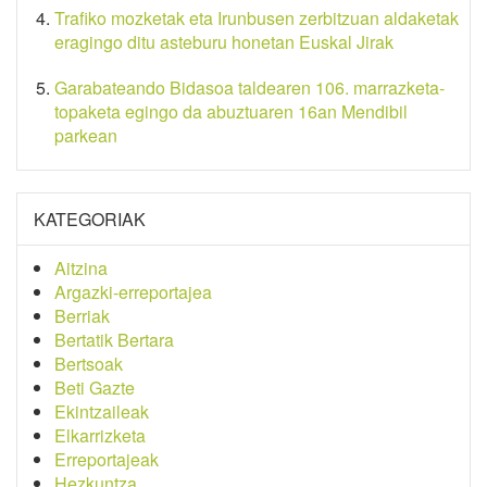
Trafiko mozketak eta Irunbusen zerbitzuan aldaketak
eragingo ditu asteburu honetan Euskal Jirak
Garabateando Bidasoa taldearen 106. marrazketa-
topaketa egingo da abuztuaren 16an Mendibil
parkean
KATEGORIAK
Aitzina
Argazki-erreportajea
Berriak
Bertatik Bertara
Bertsoak
Beti Gazte
Ekintzaileak
Elkarrizketa
Erreportajeak
Hezkuntza