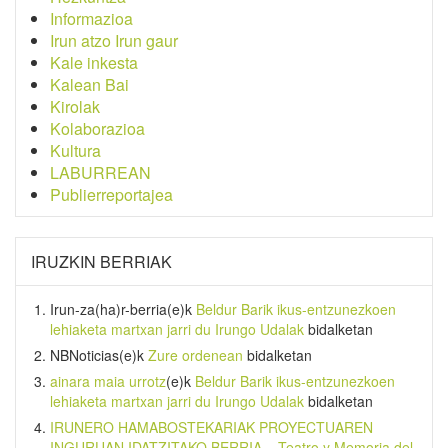
Informazioa
Irun atzo Irun gaur
Kale inkesta
Kalean Bai
Kirolak
Kolaborazioa
Kultura
LABURREAN
Publierreportajea
IRUZKIN BERRIAK
Irun-za(ha)r-berria
(e)k
Beldur Barik ikus-entzunezkoen
lehiaketa martxan jarri du Irungo Udalak
bidalketan
NBNoticias
(e)k
Zure ordenean
bidalketan
ainara maia urrotz
(e)k
Beldur Barik ikus-entzunezkoen
lehiaketa martxan jarri du Irungo Udalak
bidalketan
IRUNERO HAMABOSTEKARIAK PROYECTUAREN
INGURUAN IDATZITAKO BERRIA – Teatro y Memoria del