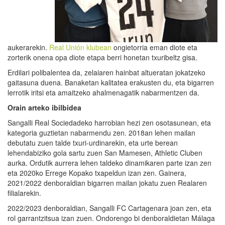
aukerarekin.
Real Unión klubean
ongietorria eman diote eta
zorterik onena opa diote etapa berri honetan txuribeltz gisa.
Erdilari polibalentea da, zelaiaren hainbat altueratan jokatzeko
gaitasuna duena. Banaketan kalitatea erakusten du, eta bigarren
lerrotik iritsi eta amaitzeko ahalmenagatik nabarmentzen da.
Orain arteko ibilbidea
Sangalli Real Sociedadeko harrobian hezi zen osotasunean, eta
kategoria guztietan nabarmendu zen. 2018an lehen mailan
debutatu zuen talde txuri-urdinarekin, eta urte berean
lehendabiziko gola sartu zuen San Mamesen, Athletic Cluben
aurka. Ordutik aurrera lehen taldeko dinamikaren parte izan zen
eta 2020ko Errege Kopako txapeldun izan zen. Gainera,
2021/2022 denboraldian bigarren mailan jokatu zuen Realaren
filialarekin.
2022/2023 denboraldian, Sangalli FC Cartagenara joan zen, eta
rol garrantzitsua izan zuen. Ondorengo bi denboraldietan Málaga