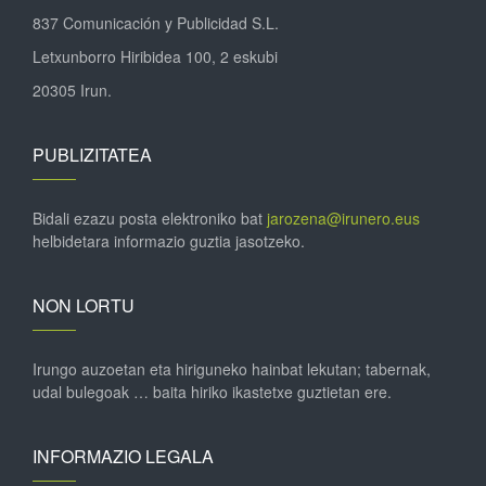
837 Comunicación y Publicidad S.L.
Letxunborro Hiribidea 100, 2 eskubi
20305 Irun.
PUBLIZITATEA
Bidali ezazu posta elektroniko bat
jarozena@irunero.eus
helbidetara informazio guztia jasotzeko.
NON LORTU
Irungo auzoetan eta hiriguneko hainbat lekutan; tabernak,
udal bulegoak … baita hiriko ikastetxe guztietan ere.
INFORMAZIO LEGALA