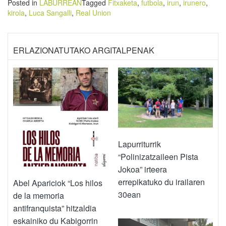
Posted in
LABURREAN
Tagged
Fitxaketa
,
futbola
,
irun
,
irunero
,
kirola
,
Luca Sangalli
,
Real Union
ERLAZIONATUTAKO ARGITALPENAK
Lapurriturrik
“Polinizatzaileen Pista
Jokoa” irteera
errepikatuko du irailaren
Abel Apariciok “Los hilos
30ean
de la memoria
antifranquista” hitzaldia
eskainiko du Kabigorrin