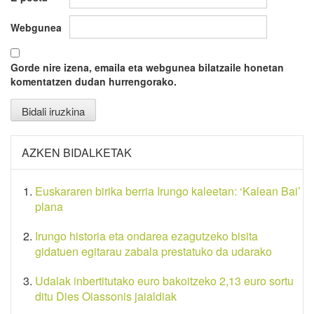
Webgunea
Gorde nire izena, emaila eta webgunea bilatzaile honetan
komentatzen dudan hurrengorako.
AZKEN BIDALKETAK
Euskararen birika berria Irungo kaleetan: ‘Kalean Bai’
plana
Irungo historia eta ondarea ezagutzeko bisita
gidatuen egitarau zabala prestatuko da udarako
Udalak inbertitutako euro bakoitzeko 2,13 euro sortu
ditu Dies Oiassonis jaialdiak