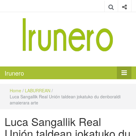
Irunero
Irungo euskarazko aldizkaria
Irunero
Home
/
LABURREAN
/
Luca Sangallik Real Unión taldean jokatuko du denboraldi
amaierara arte
Luca Sangallik Real
Unión taldean jokatuko du