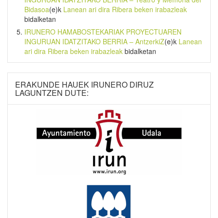
Bidasoa
(e)k
Lanean ari dira Ribera beken irabazleak
bidalketan
IRUNERO HAMABOSTEKARIAK PROYECTUAREN
INGURUAN IDATZITAKO BERRIA – AntzerkiZ
(e)k
Lanean
ari dira Ribera beken irabazleak
bidalketan
ERAKUNDE HAUEK IRUNERO DIRUZ
LAGUNTZEN DUTE: