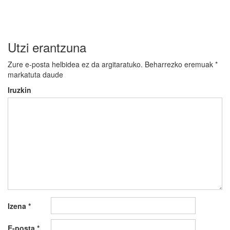
Utzi erantzuna
Zure e-posta helbidea ez da argitaratuko.
Beharrezko eremuak
*
markatuta daude
Iruzkin
Izena
*
E-posta
*