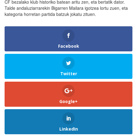
CF bezalako klub historiko batean aritu zen, eta bertatik dator.
Talde andaluziarrarekin Bigarren Mailara igotzea lortu zuen, eta
kategoria horretan partida batzuk jokatu zituen.
Facebook
Twitter
Google+
LinkedIn