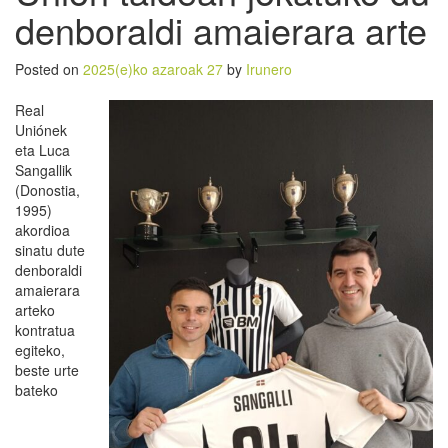
denboraldi amaierara arte
Posted on
2025(e)ko azaroak 27
by
Irunero
Real
Uniónek
eta Luca
Sangallik
(Donostia,
1995)
akordioa
sinatu dute
denboraldi
amaierara
arteko
kontratua
egiteko,
beste urte
bateko