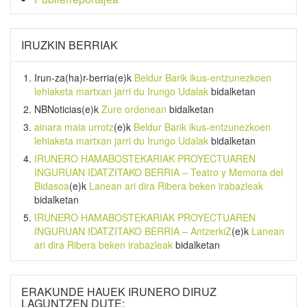
IRUZKIN BERRIAK
Irun-za(ha)r-berria
(e)k
Beldur Barik ikus-entzunezkoen
lehiaketa martxan jarri du Irungo Udalak
bidalketan
NBNoticias
(e)k
Zure ordenean
bidalketan
ainara maia urrotz
(e)k
Beldur Barik ikus-entzunezkoen
lehiaketa martxan jarri du Irungo Udalak
bidalketan
IRUNERO HAMABOSTEKARIAK PROYECTUAREN
INGURUAN IDATZITAKO BERRIA – Teatro y Memoria del
Bidasoa
(e)k
Lanean ari dira Ribera beken irabazleak
bidalketan
IRUNERO HAMABOSTEKARIAK PROYECTUAREN
INGURUAN IDATZITAKO BERRIA – AntzerkiZ
(e)k
Lanean
ari dira Ribera beken irabazleak
bidalketan
ERAKUNDE HAUEK IRUNERO DIRUZ
LAGUNTZEN DUTE: