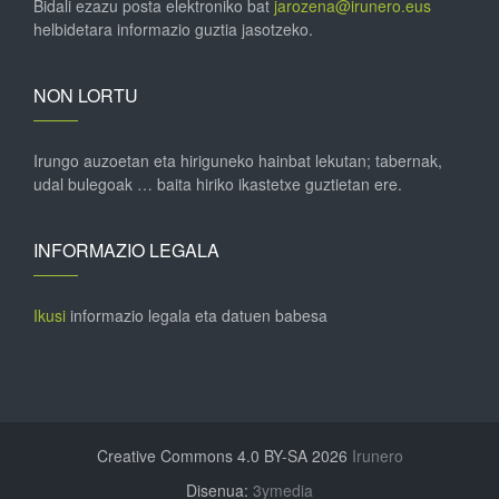
Bidali ezazu posta elektroniko bat
jarozena@irunero.eus
helbidetara informazio guztia jasotzeko.
NON LORTU
Irungo auzoetan eta hiriguneko hainbat lekutan; tabernak,
udal bulegoak … baita hiriko ikastetxe guztietan ere.
INFORMAZIO LEGALA
Ikusi
informazio legala eta datuen babesa
Creative Commons 4.0 BY-SA 2026
Irunero
Disenua:
3ymedia