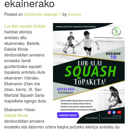
ekainerako
Posted on
2023(e)ko ekainak 7
by
Irunero
Lur-Alai squash klubak
hainbat ekintza
antolatu ditu
ekainerako. Batetik,
Eskola Kirola
denboraldiari amaiera
emateko famili
guztientzako squash
topaketa antolatu dute
ekainaren 10erako.
Ekainaren 23an eta
24an, berriz, IX. San
Martzial Squash Saria
txapelketa egingo dute.
Ekainaren 10ean
Eskola Kirola
denboraldiari amaiera
emateko eta datorren urtera begira jartzeko ekintza antolatu du