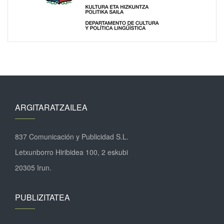
ARGITARATZAILEA
837 Comunicación y Publicidad S.L.
Letxunborro Hiribidea 100, 2 eskubi
20305 Irun.
PUBLIZITATEA