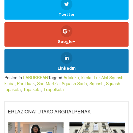
Twitter
Google+
LinkedIn
Posted in
LABURREAN
Tagged
Artaleku
,
kirola
,
Lur-Alai Squash
kluba
,
Partiduak
,
San Martzial Squash Saria
,
Squash
,
Squash
topaketa
,
Topaketa
,
Txapelketa
ERLAZIONATUTAKO ARGITALPENAK