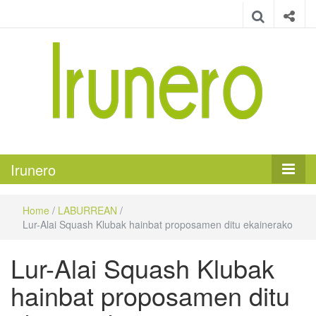
Irunero
Irungo euskarazko aldizkaria
Irunero
Home
/
LABURREAN
/
Lur-Alai Squash Klubak hainbat proposamen ditu ekainerako
Lur-Alai Squash Klubak
hainbat proposamen ditu