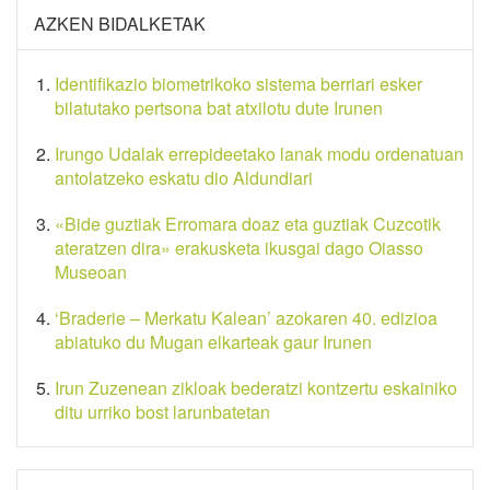
AZKEN BIDALKETAK
Identifikazio biometrikoko sistema berriari esker
bilatutako pertsona bat atxilotu dute Irunen
Irungo Udalak errepideetako lanak modu ordenatuan
antolatzeko eskatu dio Aldundiari
«Bide guztiak Erromara doaz eta guztiak Cuzcotik
ateratzen dira» erakusketa ikusgai dago Oiasso
Museoan
‘Braderie – Merkatu Kalean’ azokaren 40. edizioa
abiatuko du Mugan elkarteak gaur Irunen
Irun Zuzenean zikloak bederatzi kontzertu eskainiko
ditu urriko bost larunbatetan