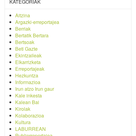
KATEGORIAK
Aitzina
Argazki-erreportajea
Berriak
Bertatik Bertara
Bertsoak
Beti Gazte
Ekintzaileak
Elkarrizketa
Erreportajeak
Hezkuntza
Informazioa
Irun atzo Irun gaur
Kale inkesta
Kalean Bai
Kirolak
Kolaborazioa
Kultura
LABURREAN
Publierreportajea