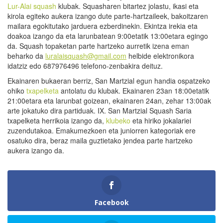
Lur-Alai squash
klubak. Squasharen bitartez jolastu, ikasi eta
kirola egiteko aukera izango dute parte-hartzaileek, bakoitzaren
mailara egokitutako jarduera ezberdinekin. Ekintza irekia eta
doakoa izango da eta larunbatean 9:00etatik 13:00etara egingo
da. Squash topaketan parte hartzeko aurretik izena eman
beharko da
luralaisquash@gmail.com
helbide elektronikora
idatziz edo 687976496 telefono-zenbakira deituz.
Ekainaren bukaeran berriz, San Martzial egun handia ospatzeko
ohiko
txapelketa
antolatu du klubak. Ekainaren 23an 18:00etatik
21:00etara eta larunbat goizean, ekainaren 24an, zehar 13:00ak
arte jokatuko dira partiduak. IX. San Martzial Squash Saria
txapelketa herrikoia izango da,
klubeko
eta hiriko jokalariei
zuzendutakoa. Emakumezkoen eta juniorren kategoriak ere
osatuko dira, beraz maila guztietako jendea parte hartzeko
aukera izango da.
Facebook