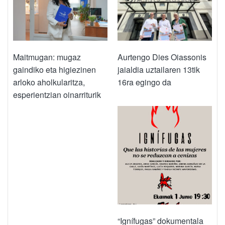
Maitmugan: mugaz
Aurtengo Dies Oiassonis
gaindiko eta higiezinen
jaialdia uztailaren 13tik
arloko aholkularitza,
16ra egingo da
esperientzian oinarriturik
“Ignífugas” dokumentala