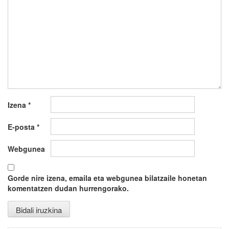
Izena
*
E-posta
*
Webgunea
Gorde nire izena, emaila eta webgunea bilatzaile honetan
komentatzen dudan hurrengorako.