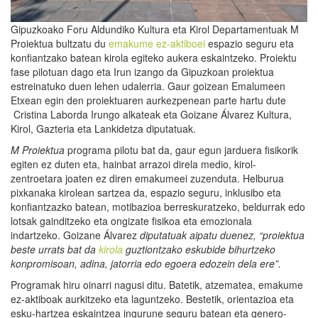
Gipuzkoako Foru Aldundiko Kultura eta Kirol Departamentuak M
Proiektua bultzatu du
emakume ez-aktiboei
espazio seguru eta
konfiantzako batean kirola egiteko aukera eskaintzeko. Proiektu
fase pilotuan dago eta Irun izango da Gipuzkoan proiektua
estreinatuko duen lehen udalerria. Gaur goizean Emalumeen
Etxean egin den proiektuaren aurkezpenean parte hartu dute
Cristina Laborda Irungo alkateak eta Goizane Álvarez Kultura,
Kirol, Gazteria eta Lankidetza diputatuak.
M Proiektua
programa pilotu bat da, gaur egun jarduera fisikorik
egiten ez duten eta, hainbat arrazoi direla medio, kirol-
zentroetara joaten ez diren emakumeei zuzenduta. Helburua
pixkanaka kirolean sartzea da, espazio seguru, inklusibo eta
konfiantzazko batean, motibazioa berreskuratzeko, beldurrak edo
lotsak gainditzeko eta ongizate fisikoa eta emozionala
indartzeko. Goizane Álvarez
diputatuak aipatu duenez, “proiektua
b
este urrats bat da
kirola
guztiontzako eskubide bihurtzeko
konpromisoan, adina, jatorria edo egoera edozein dela ere
”
.
Programak hiru oinarri nagusi ditu. Batetik, atzematea, emakume
ez-aktiboak aurkitzeko eta laguntzeko. Bestetik, orientazioa eta
esku-hartzea eskaintzea ingurune seguru batean eta genero-