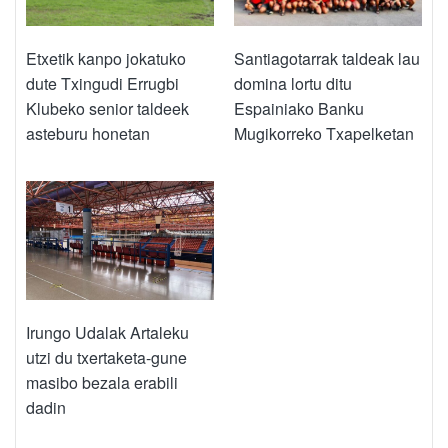
Etxetik kanpo jokatuko
Santiagotarrak taldeak lau
dute Txingudi Errugbi
domina lortu ditu
Klubeko senior taldeek
Espainiako Banku
asteburu honetan
Mugikorreko Txapelketan
Irungo Udalak Artaleku
utzi du txertaketa-gune
masibo bezala erabili
dadin