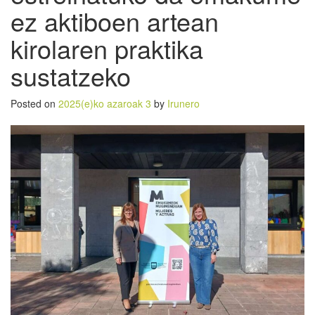
ez aktiboen artean
kirolaren praktika
sustatzeko
Posted on
2025(e)ko azaroak 3
by
Irunero