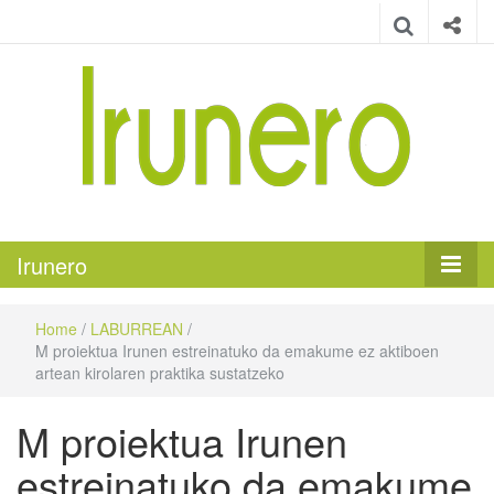
Irunero
Irungo euskarazko aldizkaria
Irunero
Home
/
LABURREAN
/
M proiektua Irunen estreinatuko da emakume ez aktiboen
artean kirolaren praktika sustatzeko
M proiektua Irunen
estreinatuko da emakume