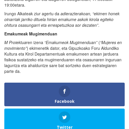
19:00etara.
Irungo Alkateak ziur agertu da
adierazterakoan, “
ekimen honek
oinarriak jarriko dituela hirian emakume askok kirola egiteko
ohitura osasungarri eta errespetuzkoa sor dezaten”
.
Emakumeak Mugimenduan
M Proiektua
ren izena
“Emakumeok Mugimenduan”
(
“Mujeres en
movimiento”
) ekimenetik dator, eta Gipuzkoako Foru Aldundiko
Kultura eta Kirol Departamentuak emakumeen artean jarduera
fisikoa sustatzeko eta mugimenduaren eta osasunaren inguruan
laguntza eta ahalduntze sare bat sortzeko duen estrategiaren
parte da.
Facebook
Twitter