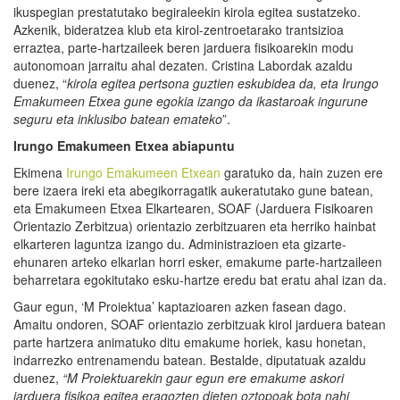
ikuspegian prestatutako begiraleekin kirola egitea sustatzeko.
Azkenik, bideratzea klub eta kirol-zentroetarako trantsizioa
erraztea, parte-hartzaileek beren jarduera fisikoarekin modu
autonomoan jarraitu ahal dezaten. Cristina Labordak azaldu
duenez, “
k
irola egitea pertsona guztien eskubidea da, eta Irungo
Emakumeen Etxea gune egokia izango da ikastaroak ingurune
seguru eta inklusibo b
atean emateko
”.
Irungo Emakumeen Etxea abiapuntu
Ekimena
Irungo Emakumeen Etxean
garatuko da, hain zuzen ere
bere izaera ireki eta abegikorragatik aukeratutako gune batean,
eta Emakumeen Etxea Elkartearen, SOAF (Jarduera Fisikoaren
Orientazio Zerbitzua) orientazio zerbitzuaren eta herriko hainbat
elkarteren laguntza izango du. Administrazioen eta gizarte-
ehunaren arteko elkarlan horri esker, emakume parte-hartzaileen
beharretara egokitutako esku-hartze eredu bat eratu ahal izan da.
Gaur egun, ‘M Proiektua’ kaptazioaren azken fasean dago.
Amaitu ondoren, SOAF orientazio zerbitzuak kirol jarduera batean
parte hartzera animatuko ditu emakume horiek, kasu honetan,
indarrezko entrenamendu batean. Bestalde, diputatuak azaldu
duenez,
“M Proiektuarekin gaur egun ere emakume askori
jarduera fisikoa egitea eragozten dieten oztopoak bota nahi