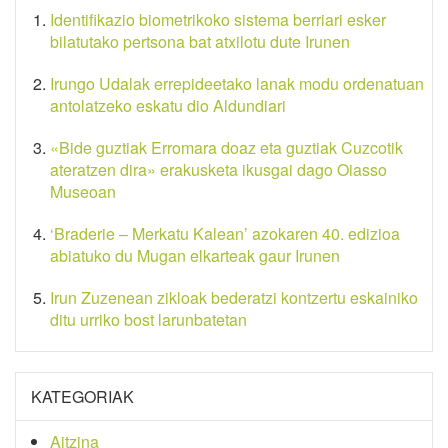
Identifikazio biometrikoko sistema berriari esker
bilatutako pertsona bat atxilotu dute Irunen
Irungo Udalak errepideetako lanak modu ordenatuan
antolatzeko eskatu dio Aldundiari
«Bide guztiak Erromara doaz eta guztiak Cuzcotik
ateratzen dira» erakusketa ikusgai dago Oiasso
Museoan
‘Braderie – Merkatu Kalean’ azokaren 40. edizioa
abiatuko du Mugan elkarteak gaur Irunen
Irun Zuzenean zikloak bederatzi kontzertu eskainiko
ditu urriko bost larunbatetan
KATEGORIAK
Aitzina