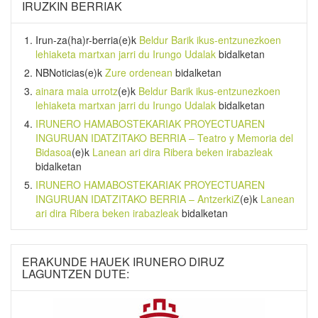
IRUZKIN BERRIAK
Irun-za(ha)r-berria
(e)k
Beldur Barik ikus-entzunezkoen
lehiaketa martxan jarri du Irungo Udalak
bidalketan
NBNoticias
(e)k
Zure ordenean
bidalketan
ainara maia urrotz
(e)k
Beldur Barik ikus-entzunezkoen
lehiaketa martxan jarri du Irungo Udalak
bidalketan
IRUNERO HAMABOSTEKARIAK PROYECTUAREN
INGURUAN IDATZITAKO BERRIA – Teatro y Memoria del
Bidasoa
(e)k
Lanean ari dira Ribera beken irabazleak
bidalketan
IRUNERO HAMABOSTEKARIAK PROYECTUAREN
INGURUAN IDATZITAKO BERRIA – AntzerkiZ
(e)k
Lanean
ari dira Ribera beken irabazleak
bidalketan
ERAKUNDE HAUEK IRUNERO DIRUZ
LAGUNTZEN DUTE: