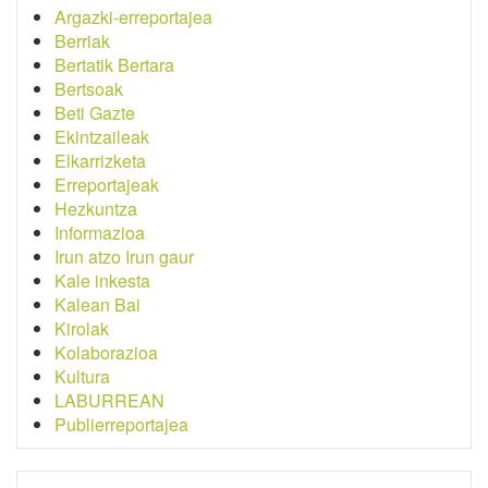
Argazki-erreportajea
Berriak
Bertatik Bertara
Bertsoak
Beti Gazte
Ekintzaileak
Elkarrizketa
Erreportajeak
Hezkuntza
Informazioa
Irun atzo Irun gaur
Kale inkesta
Kalean Bai
Kirolak
Kolaborazioa
Kultura
LABURREAN
Publierreportajea