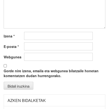
Izena
*
E-posta
*
Webgunea
Gorde nire izena, emaila eta webgunea bilatzaile honetan
komentatzen dudan hurrengorako.
AZKEN BIDALKETAK