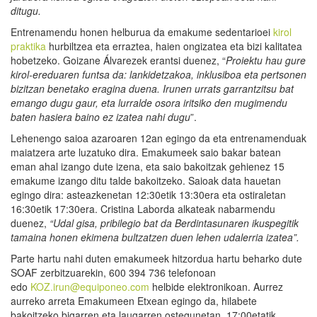
ditugu.
Entrenamendu honen helburua da emakume sedentarioei
kirol
praktika
hurbiltzea eta erraztea, haien ongizatea eta bizi kalitatea
hobetzeko. Goizane Álvarezek erantsi duenez, “
Proiektu hau gure
kiro
l-ereduaren funtsa da: lankidetzakoa, inklusiboa eta pertsonen
bizitzan benetako eragina duena. Irunen urrats garrantzitsu bat
emango dugu gaur, eta lurralde osora iritsiko den mugimendu
baten hasiera baino ez izatea nahi dugu
”.
Lehenengo saioa azaroaren 12an egingo da eta entrenamenduak
maiatzera arte luzatuko dira. Emakumeek saio bakar batean
eman ahal izango dute izena, eta saio bakoitzak gehienez 15
emakume izango ditu talde bakoitzeko. Saioak data hauetan
egingo dira: asteazkenetan 12:30etik 13:30era eta ostiraletan
16:30etik 17:30era. Cristina Laborda alkateak nabarmendu
duenez,
“Udal gisa, pribilegio bat da Berdintasunaren ikuspegitik
tamaina honen ekimena bultzatzen duen lehen udalerria izatea
”
.
Parte hartu nahi duten emakumeek hitzordua hartu beharko dute
SOAF zerbitzuarekin, 600 394 736 telefonoan
edo
KOZ.irun@equiponeo.com
helbide elektronikoan. Aurrez
aurreko arreta Emakumeen Etxean egingo da, hilabete
bakoitzeko bigarren eta laugarren ostegunetan, 17:00etatik