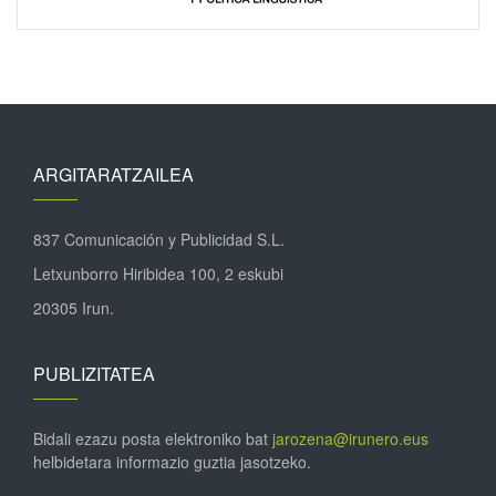
ARGITARATZAILEA
837 Comunicación y Publicidad S.L.
Letxunborro Hiribidea 100, 2 eskubi
20305 Irun.
PUBLIZITATEA
Bidali ezazu posta elektroniko bat
jarozena@irunero.eus
helbidetara informazio guztia jasotzeko.