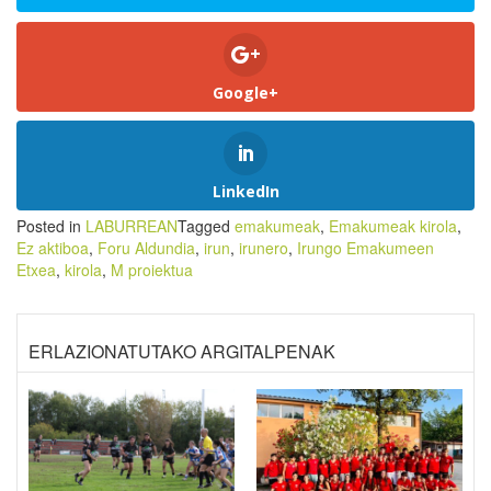
Google+
LinkedIn
Posted in
LABURREAN
Tagged
emakumeak
,
Emakumeak kirola
,
Ez aktiboa
,
Foru Aldundia
,
irun
,
irunero
,
Irungo Emakumeen
Etxea
,
kirola
,
M proiektua
ERLAZIONATUTAKO ARGITALPENAK