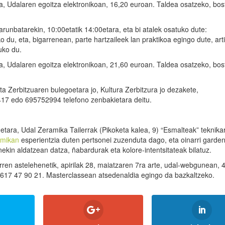
, Udalaren egoitza elektronikoan, 16,20 euroan. Taldea osatzeko, bost
arunbatarekin, 10:00etatik 14:00etara, eta bi atalek osatuko dute:
 du, eta, bigarrenean, parte hartzaileek lan praktikoa egingo dute, art
uko du.
, Udalaren egoitza elektronikoan, 21,60 euroan. Taldea osatzeko, bost
a Zerbitzuaren bulegoetara jo, Kultura Zerbitzura jo dezakete,
417 edo 695752994 telefono zenbakietara deitu.
etara, Udal Zeramika Tailerrak (Pikoketa kalea, 9) “Esmalteak” teknika
amikan
esperientzia duten pertsonei zuzenduta dago, eta oinarri garden
ekin aldatzean datza, ñabardurak eta kolore-intentsitateak bilatuz.
rren astelehenetik, apirilak 28, maiatzaren 7ra arte, udal-webgunean, 
 617 47 90 21. Masterclassean atsedenaldia egingo da bazkaltzeko.