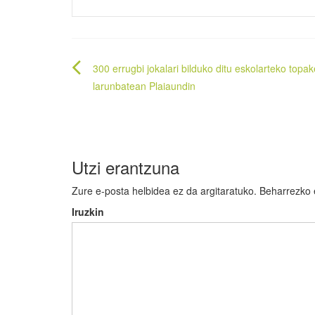
Bidalketetan
300 errugbi jokalari bilduko ditu eskolarteko topa
zehar
larunbatean Plaiaundin
nabigatu
Utzi erantzuna
Zure e-posta helbidea ez da argitaratuko.
Beharrezko
Iruzkin