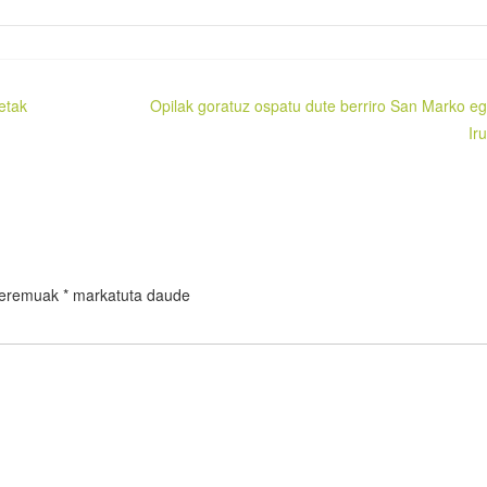
ketak
Opilak goratuz ospatu dute berriro San Marko e
Ir
 eremuak
*
markatuta daude