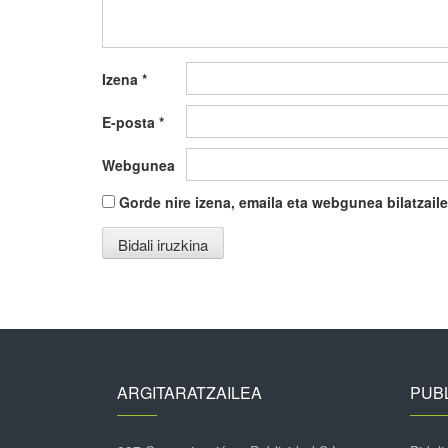
Izena
*
E-posta
*
Webgunea
Gorde nire izena, emaila eta webgunea bilatza
ARGITARATZAILEA
PUBL