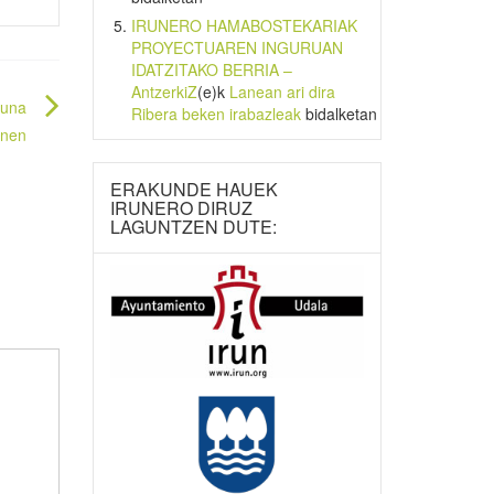
IRUNERO HAMABOSTEKARIAK
PROYECTUAREN INGURUAN
IDATZITAKO BERRIA –
AntzerkiZ
(e)k
Lanean ari dira
guna
Ribera beken irabazleak
bidalketan
unen
ERAKUNDE HAUEK
IRUNERO DIRUZ
LAGUNTZEN DUTE: