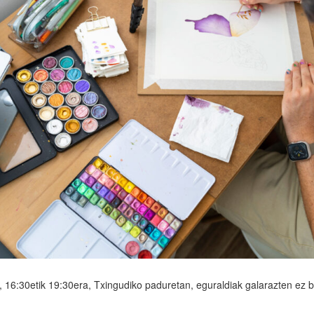
n, 16:30etik 19:30era, Txingudiko paduretan, eguraldiak galarazten ez 