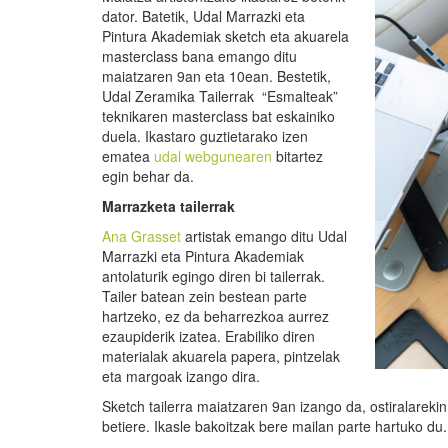
dator. Batetik, Udal Marrazki eta
Pintura Akademiak sketch eta akuarela
masterclass bana emango ditu
maiatzaren 9an eta 10ean. Bestetik,
Udal Zeramika Tailerrak “Esmalteak”
teknikaren masterclass bat eskainiko
duela. Ikastaro guztietarako izen
ematea
udal webgunearen
bitartez
egin behar da.
Marrazketa tailerrak
Ana Grasset
artistak emango ditu Udal
Marrazki eta Pintura Akademiak
antolaturik egingo diren bi tailerrak.
Tailer batean zein bestean parte
hartzeko, ez da beharrezkoa aurrez
ezaupiderik izatea. Erabiliko diren
materialak akuarela papera, pintzelak
eta margoak izango dira.
Sketch tailerra maiatzaren 9an izango da, ostiralareki
betiere. Ikasle bakoitzak bere mailan parte hartuko du.