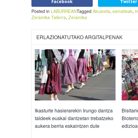
Facebook
Twitter
Posted in
LABURREAN
Tagged
Akuarela
,
esmalteak
,
i
Zeramika Tailerra
,
Zeramika
ERLAZIONATUTAKO ARGITALPENAK
Ikasturte hasierarekin Irungo dantza
Bisitar
taldeek euskal dantzetan trebatzeko
Bioterr
aukera berria eskaintzen dute
edizio