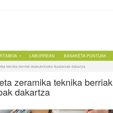
RTXIBOA
LABURREAN
BANAKETA PUNTUAK
ka teknika berriak deskubritzeko ikastaroak dakartza
eta zeramika teknika berriak
roak dakartza