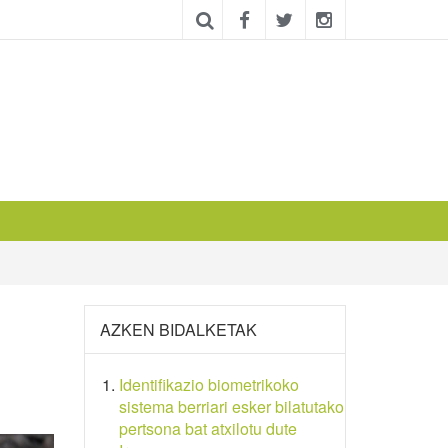
AZKEN BIDALKETAK
Identifikazio biometrikoko
sistema berriari esker bilatutako
pertsona bat atxilotu dute