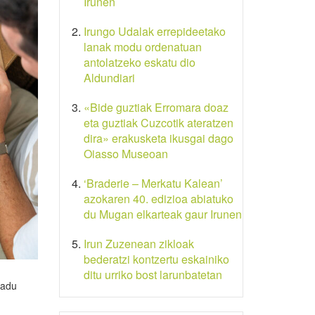
Irunen
Irungo Udalak errepideetako
lanak modu ordenatuan
antolatzeko eskatu dio
Aldundiari
«Bide guztiak Erromara doaz
eta guztiak Cuzcotik ateratzen
dira» erakusketa ikusgai dago
Oiasso Museoan
‘Braderie – Merkatu Kalean’
azokaren 40. edizioa abiatuko
du Mugan elkarteak gaur Irunen
Irun Zuzenean zikloak
bederatzi kontzertu eskainiko
ditu urriko bost larunbatetan
badu