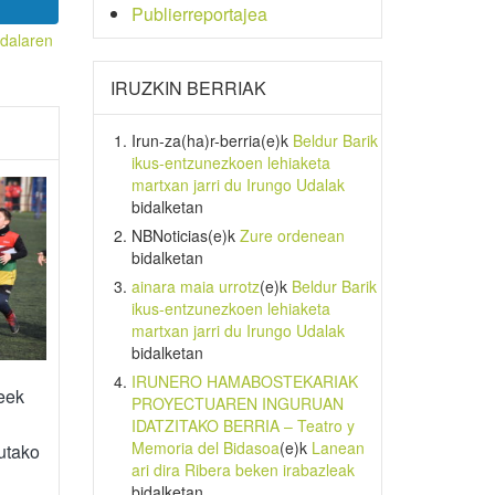
Publierreportajea
dalaren
IRUZKIN BERRIAK
Irun-za(ha)r-berria
(e)k
Beldur Barik
ikus-entzunezkoen lehiaketa
martxan jarri du Irungo Udalak
bidalketan
NBNoticias
(e)k
Zure ordenean
bidalketan
ainara maia urrotz
(e)k
Beldur Barik
ikus-entzunezkoen lehiaketa
martxan jarri du Irungo Udalak
bidalketan
IRUNERO HAMABOSTEKARIAK
eek
PROYECTUAREN INGURUAN
IDATZITAKO BERRIA – Teatro y
Memoria del Bidasoa
(e)k
Lanean
utako
ari dira Ribera beken irabazleak
bidalketan