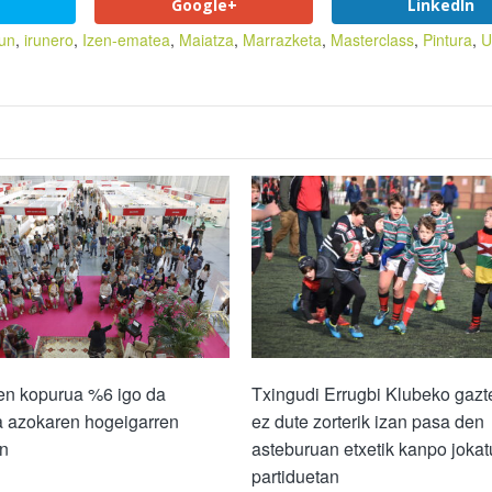
Google+
LinkedIn
run
,
irunero
,
Izen-ematea
,
Maiatza
,
Marrazketa
,
Masterclass
,
Pintura
,
U
ien kopurua %6 igo da
Txingudi Errugbi Klubeko gazt
a azokaren hogeigarren
ez dute zorterik izan pasa den
an
asteburuan etxetik kanpo jokat
partiduetan