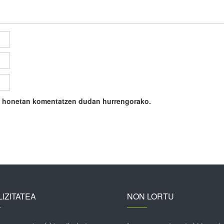
ile honetan komentatzen dudan hurrengorako.
IZITATEA
NON LORTU