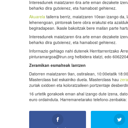
Interesdunek maiatzaren 6ra arte eman dezakete izena
beharko dira gutxienez, eta hamabost gehienez.
Akuarela
tailerra berriz, maiatzaren 10ean izango da, l
lehenengoan, pintoreak bere obra erakutsi eta azalduko
begiradapean. Ikasle bakoitzak bere mailan parte hart
Interesdunek maiatzaren 6ra arte eman dezakete izena
beharko dira gutxienez, eta hamabost gehienez.
Informazio gehiago nahi dutenek Herritarrentzako Arret
pinturamargoa@irun.org helbidera idatzi, edo 606220
Zeramikan esmalteak lantzen
Datorren maiatzaren 9an, ostiralean, 10:00etatik 18:00
Masterclass bat eskainiko duela. Masterclass hau
zer
zuriak oxidoen eta koloratzaileen portzentaje desberdin
16 urtetik gorakoek eman ahal izango dute izena, dato
euro ordainduta. Harremanetarako telefono-zenbakia: