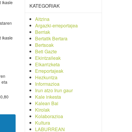
 ikasle
KATEGORIAK
Aitzina
istaren
Argazki-erreportajea
Berriak
 ikasle
Bertatik Bertara
Bertsoak
Beti Gazte
Ekintzaileak
Elkarrizketa
Erreportajeak
ren
Hezkuntza
 eta
Informazioa
Irun atzo Irun gaur
Kale inkesta
40,80
Kalean Bai
Kirolak
Kolaborazioa
Kultura
LABURREAN