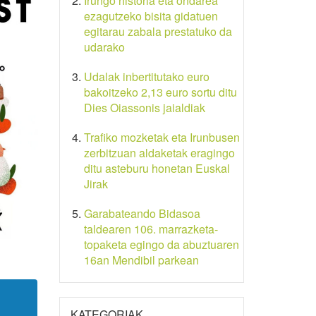
Irungo historia eta ondarea
ezagutzeko bisita gidatuen
egitarau zabala prestatuko da
udarako
Udalak inbertitutako euro
bakoitzeko 2,13 euro sortu ditu
Dies Oiassonis jaialdiak
Trafiko mozketak eta Irunbusen
zerbitzuan aldaketak eragingo
ditu asteburu honetan Euskal
Jirak
Garabateando Bidasoa
taldearen 106. marrazketa-
topaketa egingo da abuztuaren
16an Mendibil parkean
KATEGORIAK