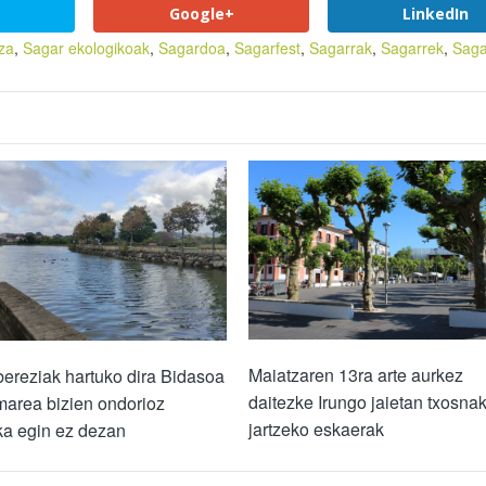
Google+
LinkedIn
za
,
Sagar ekologikoak
,
Sagardoa
,
Sagarfest
,
Sagarrak
,
Sagarrek
,
Saga
Maiatzaren 13ra arte aurkez
bereziak hartuko dira Bidasoa
daitezke Irungo jaietan txosna
marea bizien ondorioz
jartzeko eskaerak
ka egin ez dezan