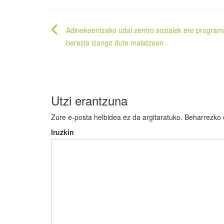
Bidalketetan
Adinekoentzako udal zentro sozialek ere program
zehar
berezia izango dute maiatzean
nabigatu
Utzi erantzuna
Zure e-posta helbidea ez da argitaratuko.
Beharrezko
Iruzkin