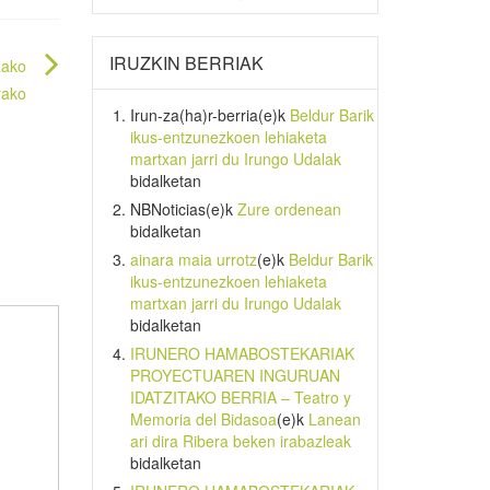
IRUZKIN BERRIAK
zako
rako
Irun-za(ha)r-berria
(e)k
Beldur Barik
ikus-entzunezkoen lehiaketa
martxan jarri du Irungo Udalak
bidalketan
NBNoticias
(e)k
Zure ordenean
bidalketan
ainara maia urrotz
(e)k
Beldur Barik
ikus-entzunezkoen lehiaketa
martxan jarri du Irungo Udalak
bidalketan
IRUNERO HAMABOSTEKARIAK
PROYECTUAREN INGURUAN
IDATZITAKO BERRIA – Teatro y
Memoria del Bidasoa
(e)k
Lanean
ari dira Ribera beken irabazleak
bidalketan