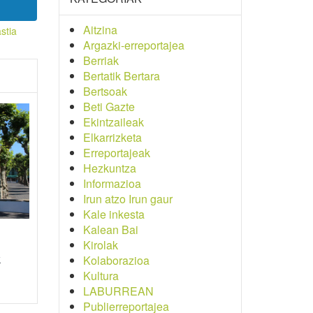
Aitzina
stia
Argazki-erreportajea
Berriak
Bertatik Bertara
Bertsoak
Beti Gazte
Ekintzaileak
Elkarrizketa
Erreportajeak
Hezkuntza
Informazioa
Irun atzo Irun gaur
Kale inkesta
Kalean Bai
Kirolak
k
Kolaborazioa
Kultura
LABURREAN
Publierreportajea