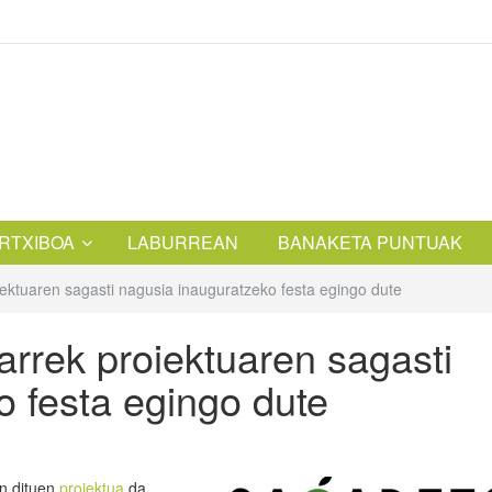
RTXIBOA
LABURREAN
BANAKETA PUNTUAK
ektuaren sagasti nagusia inauguratzeko festa egingo dute
rrek proiektuaren sagasti
o festa egingo dute
en dituen
proiektua
da.