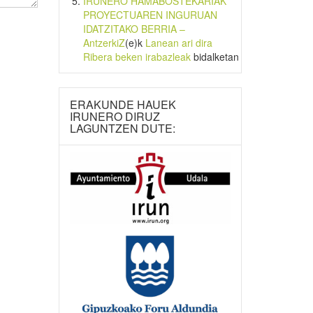
IRUNERO HAMABOSTEKARIAK
PROYECTUAREN INGURUAN
IDATZITAKO BERRIA –
AntzerkiZ
(e)k
Lanean ari dira
Ribera beken irabazleak
bidalketan
ERAKUNDE HAUEK
IRUNERO DIRUZ
LAGUNTZEN DUTE: