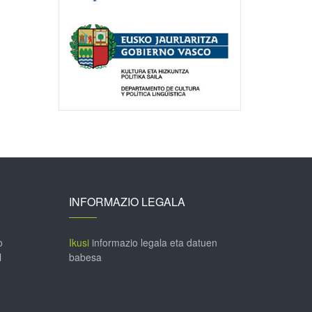
INFORMAZIO LEGALA
o
Ikusi
informazio legala eta datuen
l
babesa