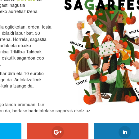
gasti nagusia
zeko aurretiaz izena
ia egitekotan, ordea, festa
bilaldi labur bat, 30
rena. Horrela, sagastia
ariak eta etxeko
ntxa Trikitixa Taldeak
en eskutik sagardoa edo
.
har dira eta 10 euroko
go da. Antolatzaileek
bikaina izango da.
ngo landa-eremuan. Lur
n da, bertako barietatetako sagarrak ekoiztuz.