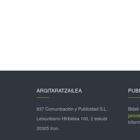
ARGITARATZAILEA
PUBL
837 Comunicación y Publicidad S.L.
Bidali
jaroz
Letxunborro Hiribidea 100, 2 eskubi
inform
20305 Irun.