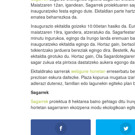
Maiatzaren 12an, igandean, Sagarrek proiektuaren sa
inauguratzeko festa egingo dute. Ekitaldian parte hart
ematea beharrezkoa da.
Inaugurazio ekitaldia goizeko 10:00etan hasiko da. Eur
maiatzaren 19ra, igandera, atzeratuko da. Sagarfestan i
minutu ingurukoa, egingo da Irungo landa eremuan bar
inauguratzeko ekitaldia egingo da. Hortaz gain, bertsol
txikientzako jarduera bereziak egingo dira. Bestetik, Au
ekitaldia girotuko du. Hortaz gain, Ola Sagardotegiar
sagar zukua eta pintxoa dastatzeko aukera egongo da
Ekitaldirako sarrerak
webgune honetan
erreserbatu be
prezioan eskura daitezke. Plaza kopurua mugatua izan
adierazi dutenez, familian edo lagunekin egiteko plan 
Sagarrek
Sagarrek
proiektua 8 hektarea baino gehiago ditu Iru
horietan sagarraren ekoizpena modu ekologikoan egite