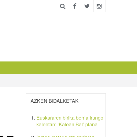
AZKEN BIDALKETAK
Euskararen birika berria Irungo
kaleetan: ‘Kalean Bai’ plana