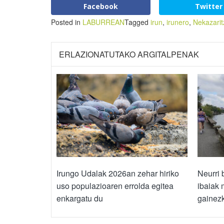
Facebook
Twitter
Posted in
LABURREAN
Tagged
irun
,
irunero
,
Nekazarit
ERLAZIONATUTAKO ARGITALPENAK
Irungo Udalak 2026an zehar hiriko
Neurri 
uso populazioaren errolda egitea
ibaiak 
enkargatu du
gainez