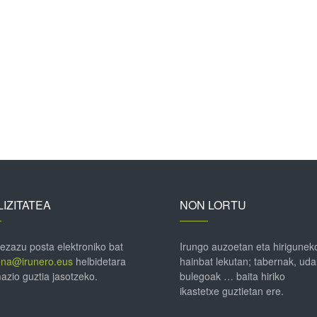
IZITATEA
NON LORTU
 ezazu posta elektroniko bat
Irungo auzoetan eta hirigunek
ena@irunero.eus
helbidetara
hainbat lekutan; tabernak, uda
azio guztia jasotzeko.
bulegoak … baita hiriko
ikastetxe guztietan ere.