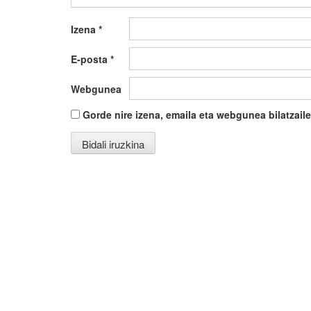
Izena
*
E-posta
*
Webgunea
Gorde nire izena, emaila eta webgunea bilatza