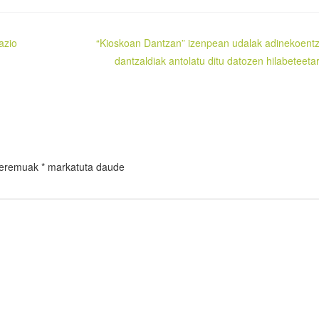
azio
“Kioskoan Dantzan” izenpean udalak adinekoent
dantzaldiak antolatu ditu datozen hilabeteeta
 eremuak
*
markatuta daude