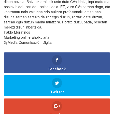
dioen bezala: Batzuek oraindik uste dute CVa idatzi, inprimatu eta
postaz bidal-tzen den zerbait dela. EZ, zure CVa sarean dago, eta
kontratatu nahi zaituena edo aukera profesionalik eman nahi
dizuna sarean sartuko da zer egin duzun, zertaz idatzi duzun,
sarean egin duzun marka miatzera. Hortxe duzu, bada, benetan
merezi dizun inbertsioa.
Pablo Moratinos
Marketing online-aholkularia
3yMedia Comunicación Digital
Facebook
Twitter