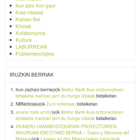
Irun atzo Irun gaur
Kale inkesta
Kalean Bai
Kirolak
Kolaborazioa
Kultura
LABURREAN
Publierreportajea
IRUZKIN BERRIAK
Irun-za(ha)r-berria
(e)k
Beldur Barik ikus-entzunezkoen
lehiaketa martxan jarri du Irungo Udalak
bidalketan
NBNoticias
(e)k
Zure ordenean
bidalketan
ainara maia urrotz
(e)k
Beldur Barik ikus-entzunezkoen
lehiaketa martxan jarri du Irungo Udalak
bidalketan
IRUNERO HAMABOSTEKARIAK PROYECTUAREN
INGURUAN IDATZITAKO BERRIA – Teatro y Memoria del
Bidasoa
(e)k
Lanean ari dira Ribera beken irabazleak