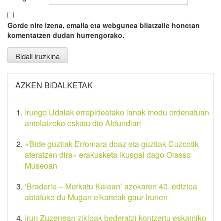
Gorde nire izena, emaila eta webgunea bilatzaile honetan
komentatzen dudan hurrengorako.
AZKEN BIDALKETAK
Irungo Udalak errepideetako lanak modu ordenatuan
antolatzeko eskatu dio Aldundiari
«Bide guztiak Erromara doaz eta guztiak Cuzcotik
ateratzen dira» erakusketa ikusgai dago Oiasso
Museoan
‘Braderie – Merkatu Kalean’ azokaren 40. edizioa
abiatuko du Mugan elkarteak gaur Irunen
Irun Zuzenean zikloak bederatzi kontzertu eskainiko