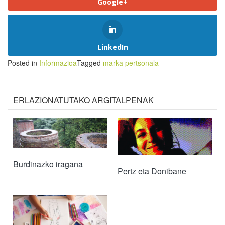
Google+
LinkedIn
Posted in
Informazioa
Tagged
marka pertsonala
ERLAZIONATUTAKO ARGITALPENAK
Burdinazko iragana
Pertz eta Donibane