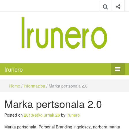
Irunero
Irungo euskarazko aldizkaria
Irunero
Home
/
Informazioa
/
Marka pertsonala 2.0
Marka pertsonala 2.0
Posted on
2013(e)ko urriak 26
by
Irunero
Marka pertsonala, Personal Branding ingelesez, norbera marka