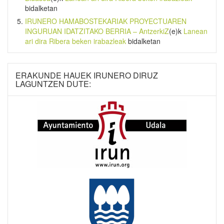
bidalketan
IRUNERO HAMABOSTEKARIAK PROYECTUAREN
INGURUAN IDATZITAKO BERRIA – AntzerkiZ
(e)k
Lanean
ari dira Ribera beken irabazleak
bidalketan
ERAKUNDE HAUEK IRUNERO DIRUZ
LAGUNTZEN DUTE: