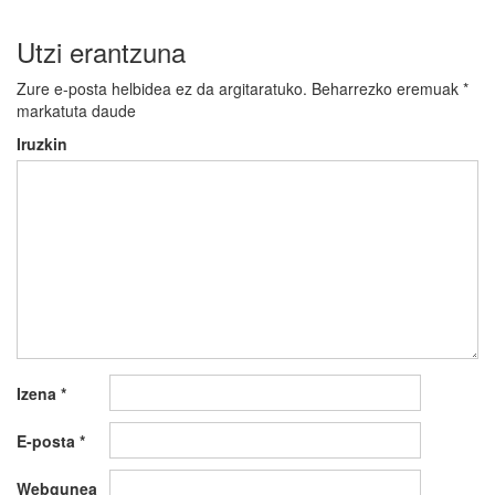
Utzi erantzuna
Zure e-posta helbidea ez da argitaratuko.
Beharrezko eremuak
*
markatuta daude
Iruzkin
Izena
*
E-posta
*
Webgunea