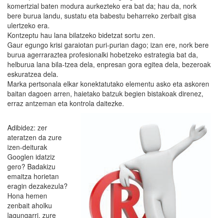
komertzial baten modura aurkezteko era bat da; hau da, nork
bere burua landu, sustatu eta babestu beharreko zerbait gisa
ulertzeko era.
Kontzeptu hau lana bilatzeko bidetzat sortu zen.
Gaur egungo krisi garaiotan puri-purian dago; izan ere, nork bere
burua agerraraztea profesionalki hobetzeko estrategia bat da,
helburua lana bila-tzea dela, enpresan gora egitea dela, bezeroak
eskuratzea dela.
Marka pertsonala elkar konektatutako elementu asko eta askoren
baitan dagoen arren, haietako batzuk begien bistakoak direnez,
erraz antzeman eta kontrola daitezke.
Adibidez: zer
ateratzen da zure
izen-deiturak
Googlen idatziz
gero? Badakizu
emaitza horietan
eragin dezakezula?
Hona hemen
zenbait aholku
lagungarri, zure