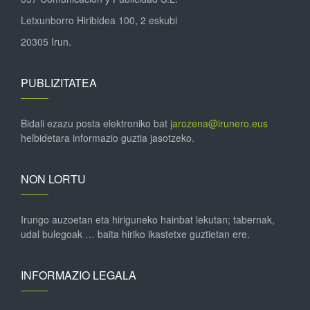
Letxunborro Hiribidea 100, 2 eskubi
20305 Irun.
PUBLIZITATEA
Bidali ezazu posta elektroniko bat
jarozena@irunero.eus
helbidetara informazio guztia jasotzeko.
NON LORTU
Irungo auzoetan eta hiriguneko hainbat lekutan; tabernak,
udal bulegoak … baita hiriko ikastetxe guztietan ere.
INFORMAZIO LEGALA