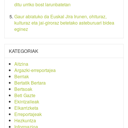
ditu urriko bost larunbatetan
Gaur abiatuko da Euskal Jira Irunen, ohituraz,
kulturaz eta jai-giroraz betetako asteburuari bidea
eginez
KATEGORIAK
Aitzina
Argazki-erreportajea
Berriak
Bertatik Bertara
Bertsoak
Beti Gazte
Ekintzaileak
Elkarrizketa
Erreportajeak
Hezkuntza
Informazioa