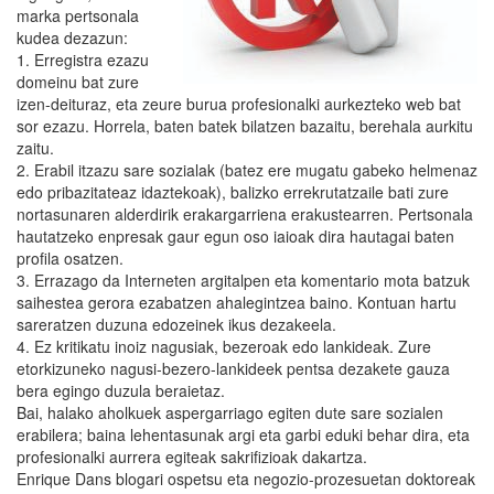
marka pertsonala
kudea dezazun:
1. Erregistra ezazu
domeinu bat zure
izen-deituraz, eta zeure burua profesionalki aurkezteko web bat
sor ezazu. Horrela, baten batek bilatzen bazaitu, berehala aurkitu
zaitu.
2. Erabil itzazu sare sozialak (batez ere mugatu gabeko helmenaz
edo pribazitateaz idaztekoak), balizko errekrutatzaile bati zure
nortasunaren alderdirik erakargarriena erakustearren. Pertsonala
hautatzeko enpresak gaur egun oso iaioak dira hautagai baten
profila osatzen.
3. Errazago da Interneten argitalpen eta komentario mota batzuk
saihestea gerora ezabatzen ahalegintzea baino. Kontuan hartu
sareratzen duzuna edozeinek ikus dezakeela.
4. Ez kritikatu inoiz nagusiak, bezeroak edo lankideak. Zure
etorkizuneko nagusi-bezero-lankideek pentsa dezakete gauza
bera egingo duzula beraietaz.
Bai, halako aholkuek aspergarriago egiten dute sare sozialen
erabilera; baina lehentasunak argi eta garbi eduki behar dira, eta
profesionalki aurrera egiteak sakrifizioak dakartza.
Enrique Dans blogari ospetsu eta negozio-prozesuetan doktoreak