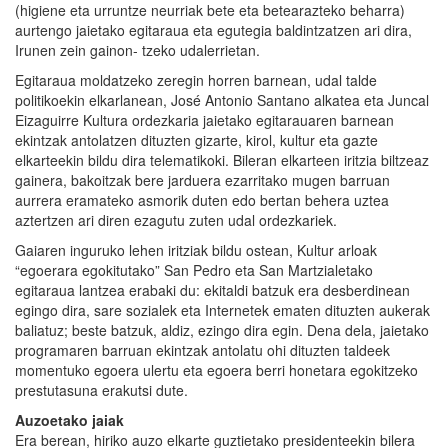
(higiene eta urruntze neurriak bete eta betearazteko beharra)
aurtengo jaietako egitaraua eta egutegia baldintzatzen ari dira,
Irunen zein gainon- tzeko udalerrietan.
Egitaraua moldatzeko zeregin horren barnean, udal talde
politikoekin elkarlanean, José Antonio Santano alkatea eta Juncal
Eizaguirre Kultura ordezkaria jaietako egitarauaren barnean
ekintzak antolatzen dituzten gizarte, kirol, kultur eta gazte
elkarteekin bildu dira telematikoki. Bileran elkarteen iritzia biltzeaz
gainera, bakoitzak bere jarduera ezarritako mugen barruan
aurrera eramateko asmorik duten edo bertan behera uztea
aztertzen ari diren ezagutu zuten udal ordezkariek.
Gaiaren inguruko lehen iritziak bildu ostean, Kultur arloak
“egoerara egokitutako” San Pedro eta San Martzialetako
egitaraua lantzea erabaki du: ekitaldi batzuk era desberdinean
egingo dira, sare sozialek eta Internetek ematen dituzten aukerak
baliatuz; beste batzuk, aldiz, ezingo dira egin. Dena dela, jaietako
programaren barruan ekintzak antolatu ohi dituzten taldeek
momentuko egoera ulertu eta egoera berri honetara egokitzeko
prestutasuna erakutsi dute.
Auzoetako jaiak
Era berean, hiriko auzo elkarte guztietako presidenteekin bilera