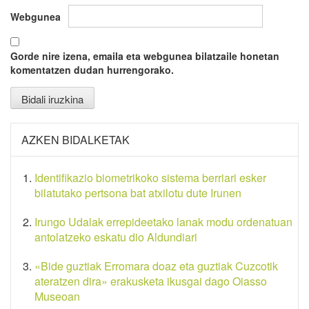
Webgunea
Gorde nire izena, emaila eta webgunea bilatzaile honetan
komentatzen dudan hurrengorako.
AZKEN BIDALKETAK
Identifikazio biometrikoko sistema berriari esker
bilatutako pertsona bat atxilotu dute Irunen
Irungo Udalak errepideetako lanak modu ordenatuan
antolatzeko eskatu dio Aldundiari
«Bide guztiak Erromara doaz eta guztiak Cuzcotik
ateratzen dira» erakusketa ikusgai dago Oiasso
Museoan