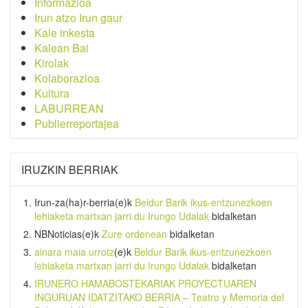
Informazioa
Irun atzo Irun gaur
Kale inkesta
Kalean Bai
Kirolak
Kolaborazioa
Kultura
LABURREAN
Publierreportajea
IRUZKIN BERRIAK
Irun-za(ha)r-berria
(e)k
Beldur Barik ikus-entzunezkoen
lehiaketa martxan jarri du Irungo Udalak
bidalketan
NBNoticias
(e)k
Zure ordenean
bidalketan
ainara maia urrotz
(e)k
Beldur Barik ikus-entzunezkoen
lehiaketa martxan jarri du Irungo Udalak
bidalketan
IRUNERO HAMABOSTEKARIAK PROYECTUAREN
INGURUAN IDATZITAKO BERRIA – Teatro y Memoria del