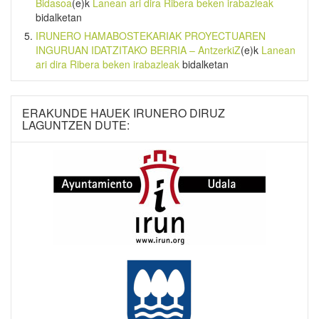
Bidasoa
(e)k
Lanean ari dira Ribera beken irabazleak
bidalketan
IRUNERO HAMABOSTEKARIAK PROYECTUAREN
INGURUAN IDATZITAKO BERRIA – AntzerkiZ
(e)k
Lanean
ari dira Ribera beken irabazleak
bidalketan
ERAKUNDE HAUEK IRUNERO DIRUZ
LAGUNTZEN DUTE: