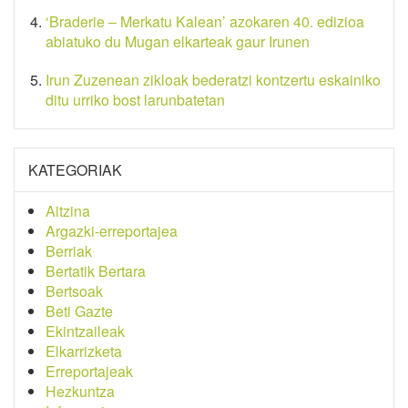
‘Braderie – Merkatu Kalean’ azokaren 40. edizioa
abiatuko du Mugan elkarteak gaur Irunen
Irun Zuzenean zikloak bederatzi kontzertu eskainiko
ditu urriko bost larunbatetan
KATEGORIAK
Aitzina
Argazki-erreportajea
Berriak
Bertatik Bertara
Bertsoak
Beti Gazte
Ekintzaileak
Elkarrizketa
Erreportajeak
Hezkuntza