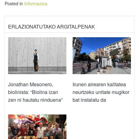
Posted in
Informazioa
ERLAZIONATUTAKO ARGITALPENAK
Jonathan Mesonero,
Irunen airearen kalitatea
biolinista: “Biolina izan
neurtzeko unitate mugikor
zen ni hautatu ninduena”
bat instalatu da