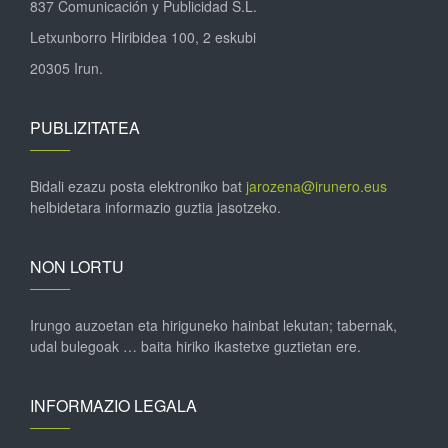
837 Comunicación y Publicidad S.L.
Letxunborro Hiribidea 100, 2 eskubi
20305 Irun.
PUBLIZITATEA
Bidali ezazu posta elektroniko bat
jarozena@irunero.eus
helbidetara informazio guztia jasotzeko.
NON LORTU
Irungo auzoetan eta hiriguneko hainbat lekutan; tabernak,
udal bulegoak … baita hiriko ikastetxe guztietan ere.
INFORMAZIO LEGALA