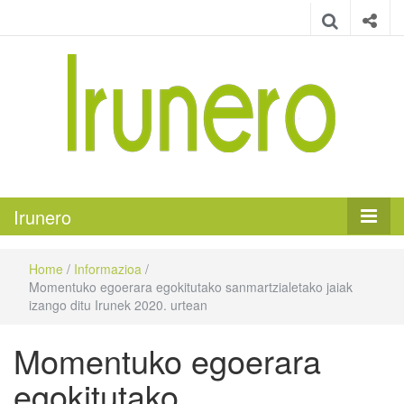
Irunero
Irungo euskarazko aldizkaria
Irunero
Home
/
Informazioa
/
Momentuko egoerara egokitutako sanmartzialetako jaiak
izango ditu Irunek 2020. urtean
Momentuko egoerara
egokitutako