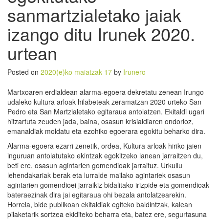
sanmartzialetako jaiak
izango ditu Irunek 2020.
urtean
Posted on
2020(e)ko maiatzak 17
by
Irunero
Martxoaren erdialdean alarma-egoera dekretatu zenean Irungo
udaleko kultura arloak hilabeteak zeramatzan 2020 urteko San
Pedro eta San Martzialetako egitaraua antolatzen. Ekitaldi ugari
hitzartuta zeuden jada, baina, osasun krisialdiaren ondorioz,
emanaldiak moldatu eta ezohiko egoerara egokitu beharko dira.
Alarma-egoera ezarri zenetik, ordea, Kultura arloak hiriko jaien
inguruan antolatutako ekintzak egokitzeko lanean jarraitzen du,
beti ere, osasun agintarien gomendioak jarraituz. Urkullu
lehendakariak berak eta lurralde mailako agintariek osasun
agintarien gomendioei jarraikiz bidalitako irizpide eta gomendioak
bateraezinak dira jai egitaraua ohi bezala antolatzearekin.
Horrela, bide publikoan ekitaldiak egiteko baldintzak, kalean
pilaketarik sortzea ekiditeko beharra eta, batez ere, segurtasuna