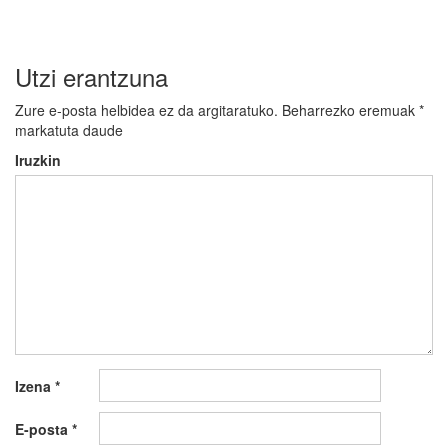
Utzi erantzuna
Zure e-posta helbidea ez da argitaratuko.
Beharrezko eremuak
*
markatuta daude
Iruzkin
Izena
*
E-posta
*