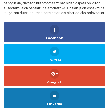
bat egin da, datozen hilabeteetan zehar hirian ospatu ohi diren
auzoetako jaien ospakizuna antolatzeko. Udalak jaien ospakizuna
mugatzen duten neurrien berri eman die elkarteetako ordezkariei.
Facebook
Twitter
Google+
LinkedIn