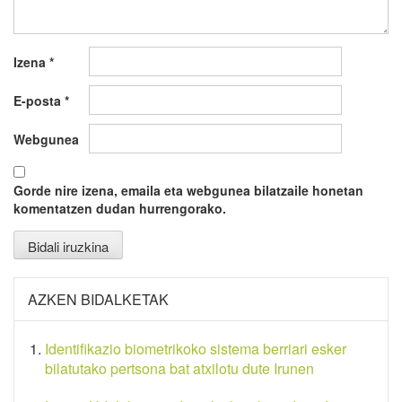
Izena
*
E-posta
*
Webgunea
Gorde nire izena, emaila eta webgunea bilatzaile honetan
komentatzen dudan hurrengorako.
AZKEN BIDALKETAK
Identifikazio biometrikoko sistema berriari esker
bilatutako pertsona bat atxilotu dute Irunen