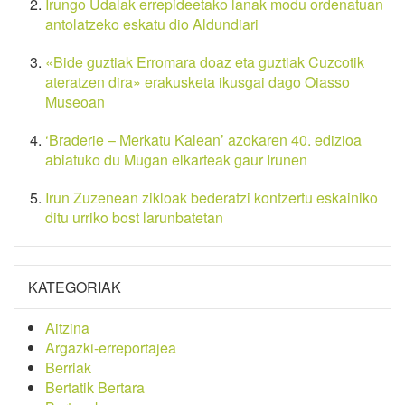
Irungo Udalak errepideetako lanak modu ordenatuan
antolatzeko eskatu dio Aldundiari
«Bide guztiak Erromara doaz eta guztiak Cuzcotik
ateratzen dira» erakusketa ikusgai dago Oiasso
Museoan
‘Braderie – Merkatu Kalean’ azokaren 40. edizioa
abiatuko du Mugan elkarteak gaur Irunen
Irun Zuzenean zikloak bederatzi kontzertu eskainiko
ditu urriko bost larunbatetan
KATEGORIAK
Aitzina
Argazki-erreportajea
Berriak
Bertatik Bertara