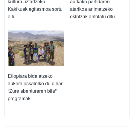
kultura uztartzeko
aurkako partidaren
Kakikuak egitasmoa sortu
atarikoa animatzeko
ditu
ekintzak antolatu ditu
Etiopiara bidaiatzeko
aukera eskainiko du bihar
“Zure abenturaren bila”
programak