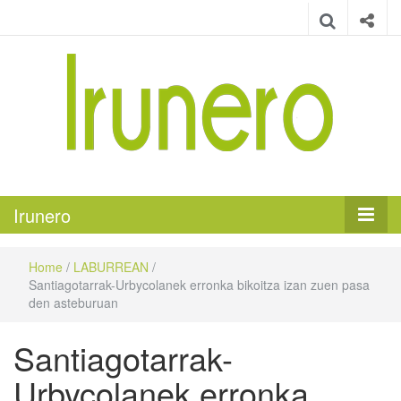
Irunero
Irungo euskarazko aldizkaria
Irunero
Home
/
LABURREAN
/
Santiagotarrak-Urbycolanek erronka bikoitza izan zuen pasa
den asteburuan
Santiagotarrak-
Urbycolanek erronka