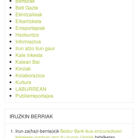
Bertsoak
Beti Gazte
Ekintzaileak
Elkarrizketa
Erreportajeak
Hezkuntza
Informazioa
Irun atzo Irun gaur
Kale inkesta
Kalean Bai
Kirolak
Kolaborazioa
Kultura
LABURREAN
Publierreportajea
IRUZKIN BERRIAK
Irun-za(ha)r-berria
(e)k
Beldur Barik ikus-entzunezkoen
lehiaketa martxan jarri du Irungo Udalak
bidalketan