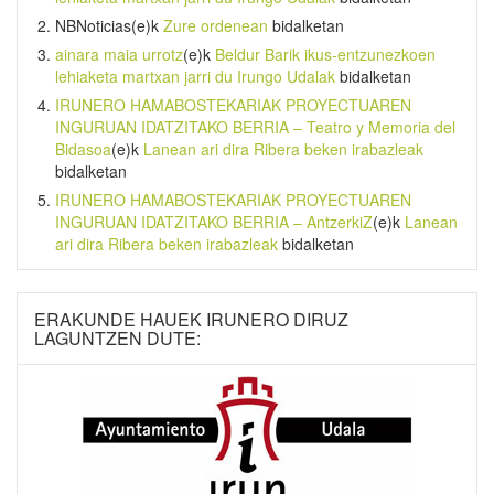
NBNoticias
(e)k
Zure ordenean
bidalketan
ainara maia urrotz
(e)k
Beldur Barik ikus-entzunezkoen
lehiaketa martxan jarri du Irungo Udalak
bidalketan
IRUNERO HAMABOSTEKARIAK PROYECTUAREN
INGURUAN IDATZITAKO BERRIA – Teatro y Memoria del
Bidasoa
(e)k
Lanean ari dira Ribera beken irabazleak
bidalketan
IRUNERO HAMABOSTEKARIAK PROYECTUAREN
INGURUAN IDATZITAKO BERRIA – AntzerkiZ
(e)k
Lanean
ari dira Ribera beken irabazleak
bidalketan
ERAKUNDE HAUEK IRUNERO DIRUZ
LAGUNTZEN DUTE: