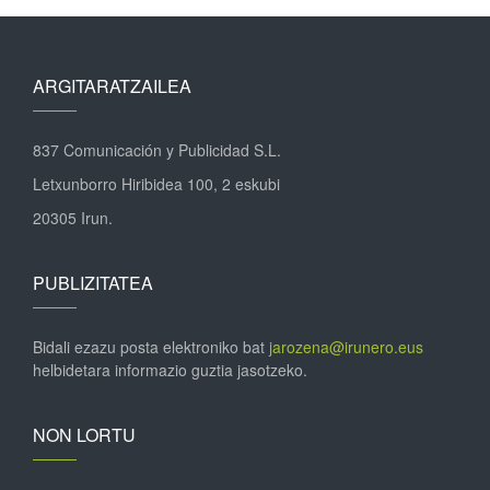
ARGITARATZAILEA
837 Comunicación y Publicidad S.L.
Letxunborro Hiribidea 100, 2 eskubi
20305 Irun.
PUBLIZITATEA
Bidali ezazu posta elektroniko bat
jarozena@irunero.eus
helbidetara informazio guztia jasotzeko.
NON LORTU