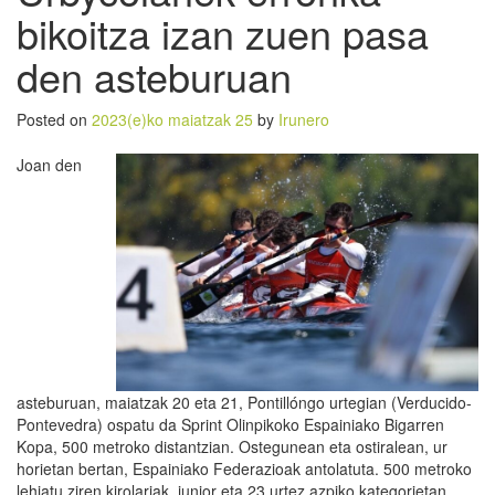
bikoitza izan zuen pasa
den asteburuan
Posted on
2023(e)ko maiatzak 25
by
Irunero
Joan den
asteburuan, maiatzak 20 eta 21, Pontillóngo urtegian (Verducido-
Pontevedra) ospatu da Sprint Olinpikoko Espainiako Bigarren
Kopa, 500 metroko distantzian. Ostegunean eta ostiralean, ur
horietan bertan, Espainiako Federazioak antolatuta. 500 metroko
lehiatu ziren kirolariak, junior eta 23 urtez azpiko kategorietan