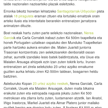
talde nazionalen nazioarteko plazak esleitzeko.
Erronka bikoitz honetan lehiatzeko
Santiagotarrak-Urbycolan
pista
atalak
18 piraguista
eraman zituen eta lortutako emaitzek orain
arteko ilusio eta intentsitate berarekin entrenatzen jarraitzera
animatzen dituzte.
Bost neskak hartu zuten parte selekzio nazionalean.
Nerea
Garcia
k eta Carla Corralek irabazi zuten K4 500m txapelketa eta
honek Portugalen uztailean ospatuko den Munduko Txapelketan
parte hartzeko aukera ematen die. Malen Juaristi juniorra
Trasonan kontzentratu zen selekzioarekin denboraldi osoan
zehar, aurretik izandako lesio batek baldintzatuta, eta Uxue eta
Maialen Arsuaga ahizpek ezin izan zuten tokirik lortu. Irunen
entrenatzen ari zirela selekzioko 23 urtez azpiko emakume
guztien aurka lehiatu ziren K2-500m taldean, bosgarren heldu
baitziren.
Asteburuko Kopan
23 urtez azpiko neskek
, Nerea Garciak, Carla
Corralek, Uxuek eta Maialen Arsuagak, duten maila bikaina
erakutsi zuten eta estropada nagusia jokatu zuten K4 500
metrokoan eta zilarra lortu zuten, Iuxtamanen atzetik. Ian Anatol,
Iñigo Irastorza, Markel Juaristi eta Aimar Platero junior mailako
mutilek berriro ere domina lortu zuten, A finalean K4 500 m-etan