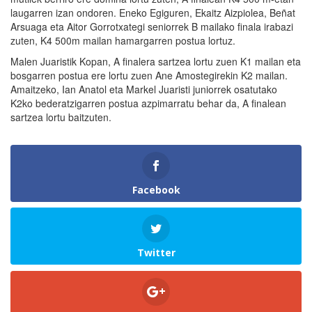
laugarren izan ondoren. Eneko Egiguren, Ekaitz Aizpiolea, Beñat
Arsuaga eta Aitor Gorrotxategi seniorrek B mailako finala irabazi
zuten, K4 500m mailan hamargarren postua lortuz.
Malen Juaristik Kopan, A finalera sartzea lortu zuen K1 mailan eta
bosgarren postua ere lortu zuen Ane Amostegirekin K2 mailan.
Amaitzeko, Ian Anatol eta Markel Juaristi juniorrek osatutako
K2ko bederatzigarren postua azpimarratu behar da, A finalean
sartzea lortu baitzuten.
Facebook
Twitter