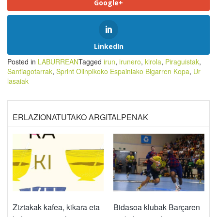
Google+
LinkedIn
Posted in
LABURREAN
Tagged
irun
,
irunero
,
kirola
,
Piraguistak
,
Santiagotarrak
,
Sprint Olinpikoko Espainiako Bigarren Kopa
,
Ur
lasaiak
ERLAZIONATUTAKO ARGITALPENAK
Ziztakak kafea, kikara eta
Bidasoa klubak Barçaren