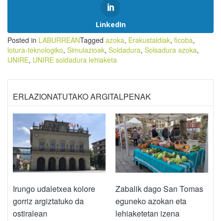
LinkedIn
Posted in
LABURREAN
Tagged
azoka
,
Erakustaldiak
,
ficoba
,
lotura-teknologiko
,
Simulazioak
,
Soldadura
,
Solsadura azoka
,
UNIRE
,
UNIRE soldadura lehiaketa
ERLAZIONATUTAKO ARGITALPENAK
Irungo udaletxea kolore
Zabalik dago San Tomas
gorriz argiztatuko da
eguneko azokan eta
ostiralean
lehiaketetan izena