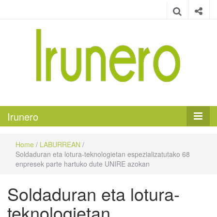
Irunero
Irungo euskarazko aldizkaria
Irunero
Home
/
LABURREAN
/
Soldaduran eta lotura-teknologietan espezializatutako 68
enpresek parte hartuko dute UNIRE azokan
Soldaduran eta lotura-
teknologietan