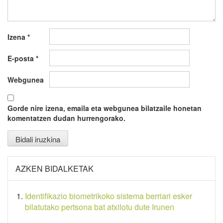
Izena
*
E-posta
*
Webgunea
Gorde nire izena, emaila eta webgunea bilatzaile honetan
komentatzen dudan hurrengorako.
AZKEN BIDALKETAK
Identifikazio biometrikoko sistema berriari esker
bilatutako pertsona bat atxilotu dute Irunen