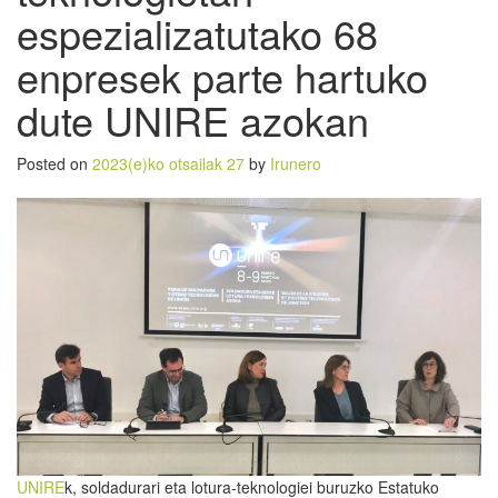
espezializatutako 68
enpresek parte hartuko
dute UNIRE azokan
Posted on
2023(e)ko otsailak 27
by
Irunero
UNIRE
k, soldadurari eta lotura-teknologiei buruzko Estatuko