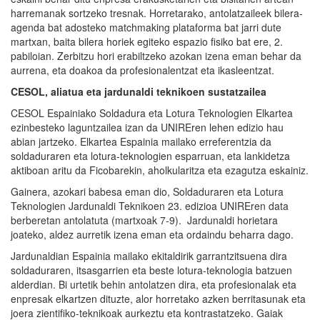
harremanak sortzeko tresnak. Horretarako, antolatzaileek bilera-
agenda bat adosteko matchmaking plataforma bat jarri dute
martxan, baita bilera horiek egiteko espazio fisiko bat ere, 2.
pabiloian. Zerbitzu hori erabiltzeko azokan izena eman behar da
aurrena, eta doakoa da profesionalentzat eta ikasleentzat.
CESOL, aliatua eta jardunaldi teknikoen sustatzailea
CESOL Espainiako Soldadura eta Lotura Teknologien Elkartea
ezinbesteko laguntzailea izan da UNIREren lehen edizio hau
abian jartzeko. Elkartea Espainia mailako erreferentzia da
soldaduraren eta lotura-teknologien esparruan, eta lankidetza
aktiboan aritu da Ficobarekin, aholkularitza eta ezagutza eskainiz.
Gainera, azokari babesa eman dio, Soldaduraren eta Lotura
Teknologien Jardunaldi Teknikoen 23. edizioa UNIREren data
berberetan antolatuta (martxoak 7-9). Jardunaldi horietara
joateko, aldez aurretik izena eman eta ordaindu beharra dago.
Jardunaldian Espainia mailako ekitaldirik garrantzitsuena dira
soldaduraren, itsasgarrien eta beste lotura-teknologia batzuen
alderdian. Bi urtetik behin antolatzen dira, eta profesionalak eta
enpresak elkartzen dituzte, alor horretako azken berritasunak eta
joera zientifiko-teknikoak aurkeztu eta kontrastatzeko. Gaiak