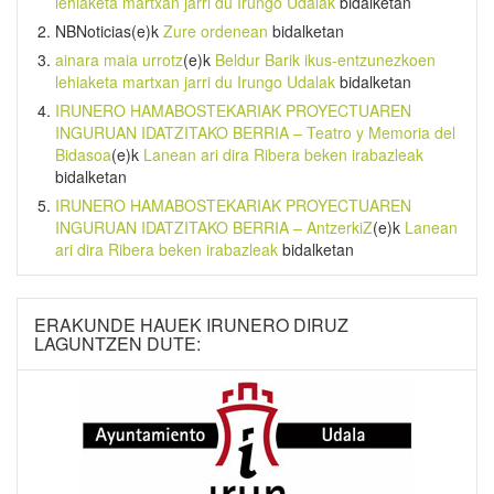
lehiaketa martxan jarri du Irungo Udalak
bidalketan
NBNoticias
(e)k
Zure ordenean
bidalketan
ainara maia urrotz
(e)k
Beldur Barik ikus-entzunezkoen
lehiaketa martxan jarri du Irungo Udalak
bidalketan
IRUNERO HAMABOSTEKARIAK PROYECTUAREN
INGURUAN IDATZITAKO BERRIA – Teatro y Memoria del
Bidasoa
(e)k
Lanean ari dira Ribera beken irabazleak
bidalketan
IRUNERO HAMABOSTEKARIAK PROYECTUAREN
INGURUAN IDATZITAKO BERRIA – AntzerkiZ
(e)k
Lanean
ari dira Ribera beken irabazleak
bidalketan
ERAKUNDE HAUEK IRUNERO DIRUZ
LAGUNTZEN DUTE: