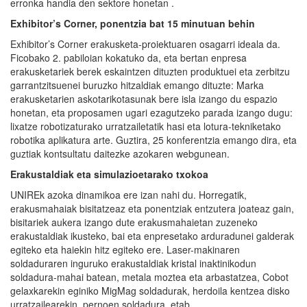
erronka handia den sektore honetan .
Exhibitor’s
Corner
, ponentzia bat 15 minutuan behin
Exhibitor’s Corner erakusketa-proiektuaren osagarri ideala da.
Ficobako 2. pabiloian kokatuko da, eta bertan enpresa
erakusketariek berek eskaintzen dituzten produktuei eta zerbitzu
garrantzitsuenei buruzko hitzaldiak emango dituzte: Marka
erakusketarien askotarikotasunak bere isla izango du espazio
honetan, eta proposamen ugari ezagutzeko parada izango dugu:
lixatze robotizaturako urratzailetatik hasi eta lotura-tekniketako
robotika aplikatura arte. Guztira, 25 konferentzia emango dira, eta
guztiak kontsultatu daitezke azokaren webgunean.
Erakustaldiak eta simulazioetarako txokoa
UNIREk azoka dinamikoa ere izan nahi du. Horregatik,
erakusmahaiak bisitatzeaz eta ponentziak entzutera joateaz gain,
bisitariek aukera izango dute erakusmahaietan zuzeneko
erakustaldiak ikusteko, bai eta enpresetako arduradunei galderak
egiteko eta haiekin hitz egiteko ere. Laser-makinaren
soldaduraren inguruko erakustaldiak kristal inaktinikodun
soldadura-mahai batean, metala moztea eta arbastatzea, Cobot
gelaxkarekin eginiko MigMag soldadurak, herdoila kentzea disko
urratzailearekin, pernoen soldadura, etab.