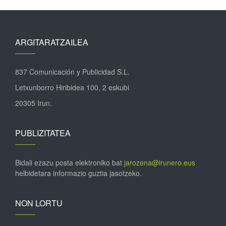
ARGITARATZAILEA
837 Comunicación y Publicidad S.L.
Letxunborro Hiribidea 100, 2 eskubi
20305 Irun.
PUBLIZITATEA
Bidali ezazu posta elektroniko bat
jarozena@irunero.eus
helbidetara informazio guztia jasotzeko.
NON LORTU