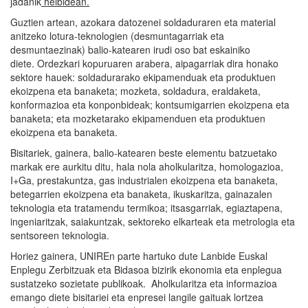
jadanik
helbidean.
Guztien artean, azokara datozenei soldaduraren eta material
anitzeko lotura-teknologien (desmuntagarriak eta
desmuntaezinak) balio-katearen irudi oso bat eskainiko
diete. Ordezkari kopuruaren arabera, aipagarriak dira honako
sektore hauek: soldadurarako ekipamenduak eta produktuen
ekoizpena eta banaketa; mozketa, soldadura, eraldaketa,
konformazioa eta konponbideak; kontsumigarrien ekoizpena eta
banaketa; eta mozketarako ekipamenduen eta produktuen
ekoizpena eta banaketa.
Bisitariek, gainera, balio-katearen beste elementu batzuetako
markak ere aurkitu ditu, hala nola aholkularitza, homologazioa,
I+Ga, prestakuntza, gas industrialen ekoizpena eta banaketa,
betegarrien ekoizpena eta banaketa, ikuskaritza, gainazalen
teknologia eta tratamendu termikoa; itsasgarriak, egiaztapena,
ingeniaritzak, saiakuntzak, sektoreko elkarteak eta metrologia eta
sentsoreen teknologia.
Horiez gainera, UNIREn parte hartuko dute Lanbide Euskal
Enplegu Zerbitzuak eta Bidasoa bizirik ekonomia eta enplegua
sustatzeko sozietate publikoak. Aholkularitza eta informazioa
emango diete bisitariei eta enpresei langile gaituak lortzea