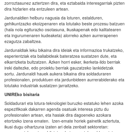
zorroztasunez aztertzen dira, eta eztabaida interesgarriak pizten
dira hizlarien eta entzuleen artean.
Jardunaldien helburu nagusia da loturen, estalduren,
gehikuntzazko ekoizpenaren eta lotutako beste prozesu batzuen
(hala nola egiturazko osotasuna, ikuskapenak edo kalitatearen
eta ingurumenaren kudeaketa) alorreko azken aurrerapenen
ezagutza zabaltzea.
Jardunaldiak leku bikaina dira ideiak eta informazioa trukatzeko,
esperientziak eta baliabideak bateratzea sustatzen dute, eta
elkarrizketa bultzatzen. Azken horri esker, ikerketa-ildo berriak
ireki daitezke, edo proiektu berriak gauzatzeko lankidetzak
sortu. Jardunaldi hauek aukera bikaina dira soldaduraren
profesionalen, produktuen eta jardunbideen aurrerabiderako eta
lotutako industriak sustatzen jarraitzeko.
UNIREko
bisitaria
Soldadurari eta lotura-teknologiei buruzko estatuko lehen azoka
espezifikoak dakarren agenda osatuak interesa piztu du
profesionalen artean, eta hasiak dira dagoeneko azokara
etortzeko izena ematen. Izen-emate horiek gainetik aztertuta,
ikusi dugu oihartzuna izaten ari dela zenbait sektoretan: