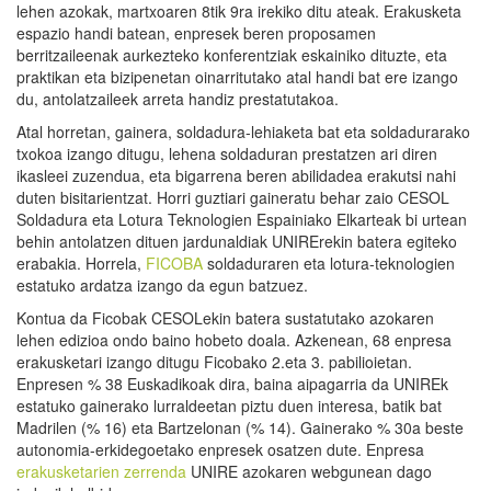
lehen azokak, martxoaren 8tik 9ra irekiko ditu ateak. Erakusketa
espazio handi batean, enpresek beren proposamen
berritzaileenak aurkezteko konferentziak eskainiko dituzte, eta
praktikan eta bizipenetan oinarritutako atal handi bat ere izango
du, antolatzaileek arreta handiz prestatutakoa.
Atal horretan, gainera, soldadura-lehiaketa bat eta soldadurarako
txokoa izango ditugu, lehena soldaduran prestatzen ari diren
ikasleei zuzendua, eta bigarrena beren abilidadea erakutsi nahi
duten bisitarientzat. Horri guztiari gaineratu behar zaio CESOL
Soldadura eta Lotura Teknologien Espainiako Elkarteak bi urtean
behin antolatzen dituen jardunaldiak UNIRErekin batera egiteko
erabakia. Horrela,
FICOBA
soldaduraren eta lotura-teknologien
estatuko ardatza izango da egun batzuez.
Kontua da Ficobak CESOLekin batera sustatutako azokaren
lehen edizioa ondo baino hobeto doala. Azkenean, 68 enpresa
erakusketari izango ditugu Ficobako 2.eta 3. pabilioietan.
Enpresen % 38 Euskadikoak dira, baina aipagarria da UNIREk
estatuko gainerako lurraldeetan piztu duen interesa, batik bat
Madrilen (% 16) eta Bartzelonan (% 14). Gainerako % 30a beste
autonomia-erkidegoetako enpresek osatzen dute. Enpresa
erakusketarien zerrenda
UNIRE azokaren webgunean dago