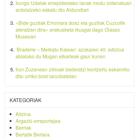
Irungo Udalak errepideetako lanak modu ordenatuan
antolatzeko eskatu dio Aldundiari
«Bide guztiak Erromara doaz eta guztiak Cuzcotik
ateratzen dira» erakusketa ikusgai dago Oiasso
Museoan
‘Braderie – Merkatu Kalean’ azokaren 40. edizioa
abiatuko du Mugan elkarteak gaur Irunen
Irun Zuzenean zikloak bederatzi kontzertu eskainiko
ditu urriko bost larunbatetan
KATEGORIAK
Aitzina
Argazki-erreportajea
Berriak
Bertatik Bertara