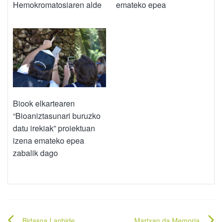
Hemokromatosiaren alde
emateko epea
Biook elkartearen
“Bioaniztasunari buruzko
datu irekiak” proiektuan
izena emateko epea
zabalik dago
Bidasoa Lanbide
Martxan da Memoria