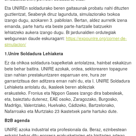
Eta UNIREn soldadurako beren gaitasunak probatu nahi dituzten
guztientzat, Seaberyk diruz lagunduta, simulaziorako txokoa
izango dugu, azokaren 3. pabiloian. Bertan, aldez aurretik izena
emanda, parte hartu eta beste parte-hartzaile batzuekin
lehiatzeko aukera izango dugu. Bi jardunaldien ordutegiak
webgunean daude eskuragarri:
https://expounire.org/corner-de-
simulacion/
1.Unire
Soldadura Lehiaketa
Ez da ohikoa soldadura-txapelketak antolatzea, hainbat eskakizun
bete behar baitira. UNIRE azokak, ordea, sektorearen topagune
izan nahian prestakuntzaren esparruan ere, hura zer
garrantzitsua den aditzera eman nahi du, eta I. UNIRE Soldadura
Lehiaketa antolatu du, ikasleek beren abileziak
erakusteko. Fronius eta Nippon Gases izango dira babesleak,
eta, baieztatu dutenez, EAE osoko, Zaragozako, Burgosko,
Madrilgo, Valentziako, Huelvako, Cádizeko, Bartzelonako,
Nafarroako eta Murtziako 23 ikastetxek parte hartuko dute.
B2B agenda
UNIRE azoka industrial eta profesionala da. Beraz, ezinbestean
eskaini behar ditu enpresa erakusketarien eta bisitarien artean