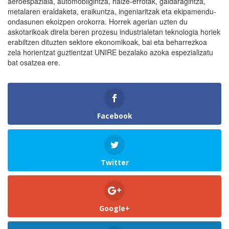
aeroespaziala, automobilgintza, haize-errotak, galdaragintza,
metalaren eraldaketa, eraikuntza, ingeniaritzak eta ekipamendu-
ondasunen ekoizpen orokorra. Horrek agerian uzten du
askotarikoak direla beren prozesu industrialetan teknologia horiek
erabiltzen dituzten sektore ekonomikoak, bai eta beharrezkoa
zela horientzat guztientzat UNIRE bezalako azoka espezializatu
bat osatzea ere.
Facebook
Twitter
Google+