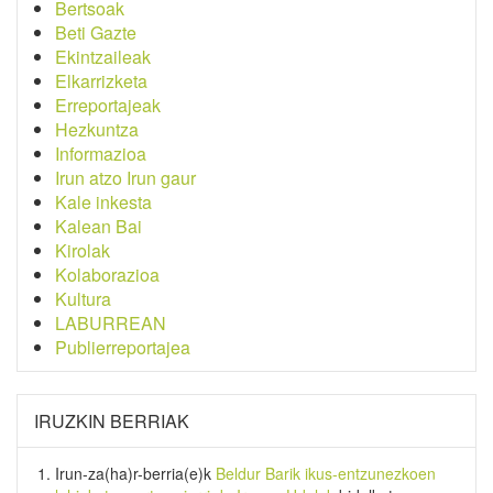
Bertsoak
Beti Gazte
Ekintzaileak
Elkarrizketa
Erreportajeak
Hezkuntza
Informazioa
Irun atzo Irun gaur
Kale inkesta
Kalean Bai
Kirolak
Kolaborazioa
Kultura
LABURREAN
Publierreportajea
IRUZKIN BERRIAK
Irun-za(ha)r-berria
(e)k
Beldur Barik ikus-entzunezkoen