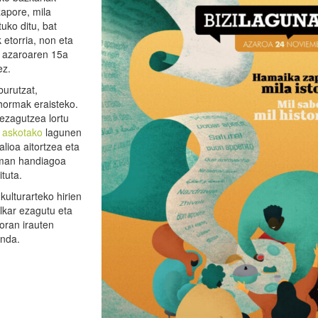
zapore, mila
tuko ditu, bat
etorria, non eta
a azaroaren 15a
ez.
burutzat,
hormak eraisteko.
 ezagutzea lortu
e askotako
lagunen
lioa aitortzea eta
man handiagoa
ituta.
kulturarteko hirien
elkar ezagutu eta
oran irauten
onda.