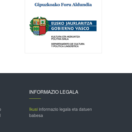
INFORMAZIO LEGALA
o
Ikusi
informazio legala eta datuen
l
babesa