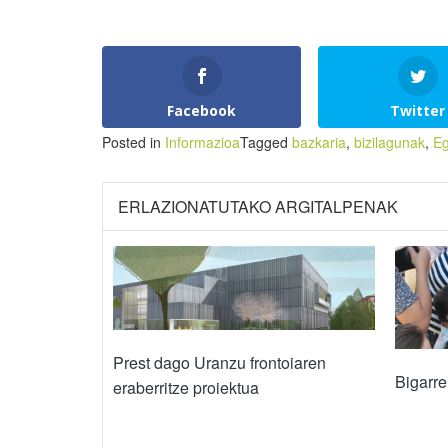
Facebook
Twitter
Posted in
Informazioa
Tagged
bazkaria
,
bizilagunak
,
Eg
ERLAZIONATUTAKO ARGITALPENAK
Prest dago Uranzu frontoiaren
Bigarr
eraberritze proiektua