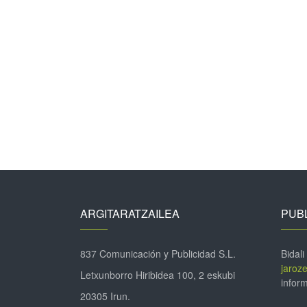
ARGITARATZAILEA
PUBL
837 Comunicación y Publicidad S.L.
Bidali
jaroz
Letxunborro Hiribidea 100, 2 eskubi
inform
20305 Irun.