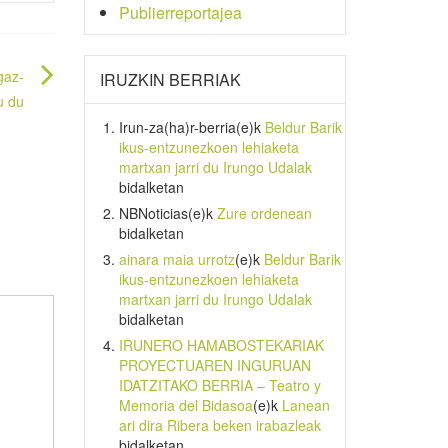
Publierreportajea
gaz-
IRUZKIN BERRIAK
u du
Irun-za(ha)r-berria
(e)k
Beldur Barik
ikus-entzunezkoen lehiaketa
martxan jarri du Irungo Udalak
bidalketan
NBNoticias
(e)k
Zure ordenean
bidalketan
ainara maia urrotz
(e)k
Beldur Barik
ikus-entzunezkoen lehiaketa
martxan jarri du Irungo Udalak
bidalketan
IRUNERO HAMABOSTEKARIAK
PROYECTUAREN INGURUAN
IDATZITAKO BERRIA – Teatro y
Memoria del Bidasoa
(e)k
Lanean
ari dira Ribera beken irabazleak
bidalketan