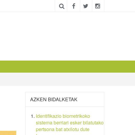
AZKEN BIDALKETAK
Identifikazio biometrikoko
sistema berriari esker bilatutako
pertsona bat atxilotu dute