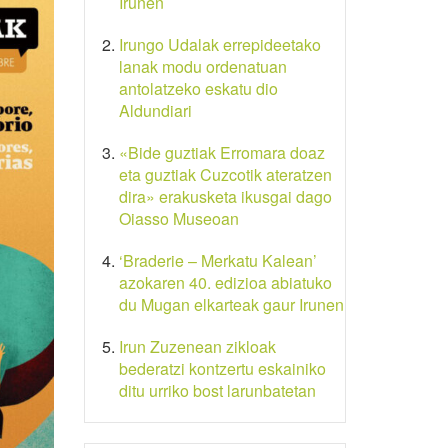
Irunen
Irungo Udalak errepideetako
lanak modu ordenatuan
antolatzeko eskatu dio
Aldundiari
«Bide guztiak Erromara doaz
eta guztiak Cuzcotik ateratzen
dira» erakusketa ikusgai dago
Oiasso Museoan
‘Braderie – Merkatu Kalean’
azokaren 40. edizioa abiatuko
du Mugan elkarteak gaur Irunen
Irun Zuzenean zikloak
bederatzi kontzertu eskainiko
ditu urriko bost larunbatetan