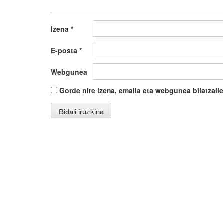
Izena
*
E-posta
*
Webgunea
Gorde nire izena, emaila eta webgunea bilatza