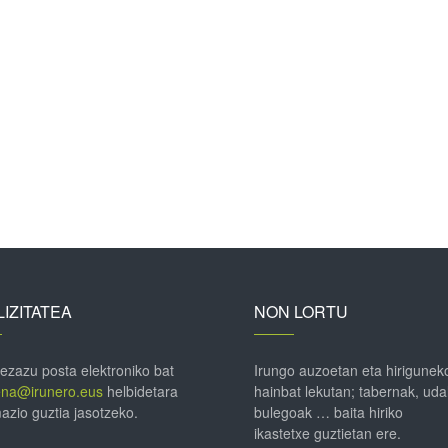
IZITATEA
NON LORTU
 ezazu posta elektroniko bat
Irungo auzoetan eta hirigunek
ena@irunero.eus
helbidetara
hainbat lekutan; tabernak, uda
azio guztia jasotzeko.
bulegoak … baita hiriko
ikastetxe guztietan ere.