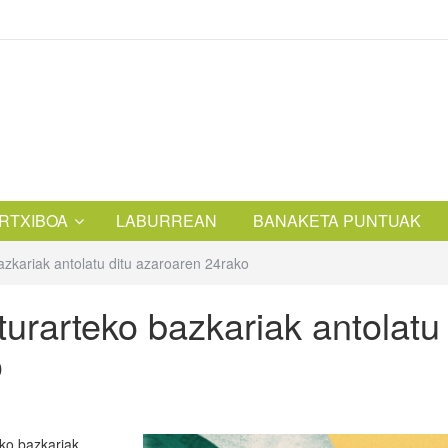
RTXIBOA
LABURREAN
BANAKETA PUNTUAK
azkariak antolatu ditu azaroaren 24rako
urarteko bazkariak antolatu
o
eko bazkariak