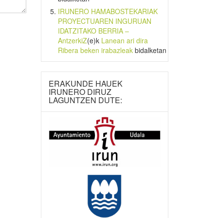
IRUNERO HAMABOSTEKARIAK
PROYECTUAREN INGURUAN
IDATZITAKO BERRIA –
AntzerkiZ
(e)k
Lanean ari dira
Ribera beken irabazleak
bidalketan
ERAKUNDE HAUEK
IRUNERO DIRUZ
LAGUNTZEN DUTE: