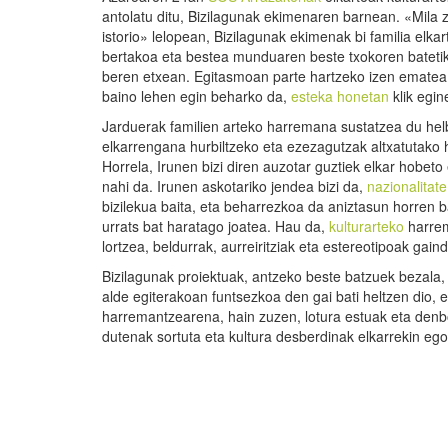
antolatu ditu, Bizilagunak ekimenaren barnean. «Mila 
istorio» lelopean, Bizilagunak ekimenak bi familia elkar
bertakoa eta bestea munduaren beste txokoren batetik 
beren etxean. Egitasmoan parte hartzeko izen emate
baino lehen egin beharko da,
esteka honetan
klik egin
Jarduerak familien arteko harremana sustatzea du hel
elkarrengana hurbiltzeko eta ezezagutzak altxatutako 
Horrela, Irunen bizi diren auzotar guztiek elkar hobeto
nahi da. Irunen askotariko jendea bizi da,
nazionalitat
bizilekua baita, eta beharrezkoa da aniztasun horren ba
urrats bat haratago joatea. Hau da,
kulturarteko
harre
lortzea, beldurrak, aurreiritziak eta estereotipoak gaind
Bizilagunak proiektuak, antzeko beste batzuek bezala, 
alde egiterakoan funtsezkoa den gai bati heltzen dio, 
harremantzearena, hain zuzen, lotura estuak eta denb
dutenak sortuta eta kultura desberdinak elkarrekin eg