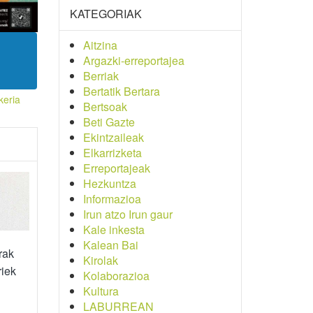
KATEGORIAK
Aitzina
Argazki-erreportajea
Berriak
Bertatik Bertara
keria
Bertsoak
Beti Gazte
Ekintzaileak
Elkarrizketa
Erreportajeak
Hezkuntza
Informazioa
Irun atzo Irun gaur
Kale inkesta
Kalean Bai
rak
Kirolak
riek
Kolaborazioa
Kultura
LABURREAN