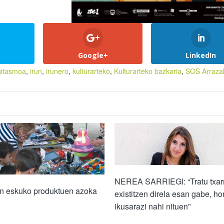
Google+
LinkedIn
itasmoa
,
irun
,
irunero
,
kulturarteko
,
Kulturarteko bazkaria
,
SOS Arraza
NEREA SARRIEGI: “Tratu txar
en eskuko produktuen azoka
existitzen direla esan gabe, ho
ikusarazi nahi nituen”