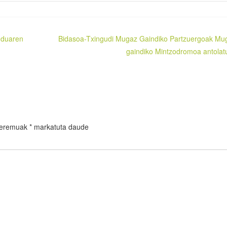
nduaren
Bidasoa-Txingudi Mugaz Gaindiko Partzuergoak Mu
gaindiko Mintzodromoa antolat
 eremuak
*
markatuta daude