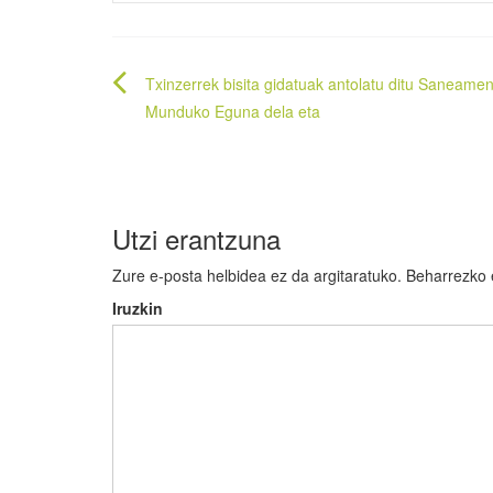
Bidalketetan
Txinzerrek bisita gidatuak antolatu ditu Saneame
zehar
Munduko Eguna dela eta
nabigatu
Utzi erantzuna
Zure e-posta helbidea ez da argitaratuko.
Beharrezko
Iruzkin