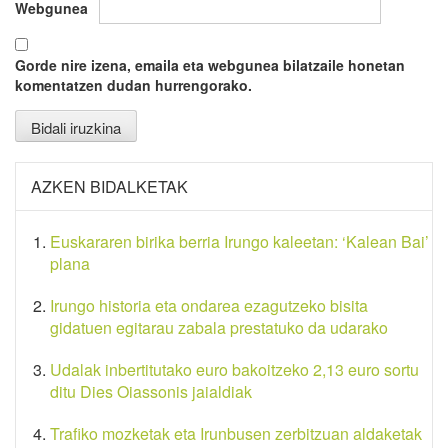
Webgunea
Gorde nire izena, emaila eta webgunea bilatzaile honetan
komentatzen dudan hurrengorako.
AZKEN BIDALKETAK
Euskararen birika berria Irungo kaleetan: ‘Kalean Bai’
plana
Irungo historia eta ondarea ezagutzeko bisita
gidatuen egitarau zabala prestatuko da udarako
Udalak inbertitutako euro bakoitzeko 2,13 euro sortu
ditu Dies Oiassonis jaialdiak
Trafiko mozketak eta Irunbusen zerbitzuan aldaketak