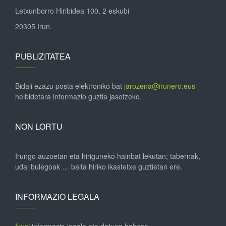
Letxunborro Hiribidea 100, 2 eskubi
20305 Irun.
PUBLIZITATEA
Bidali ezazu posta elektroniko bat
jarozena@irunero.eus
helbidetara informazio guztia jasotzeko.
NON LORTU
Irungo auzoetan eta hiriguneko hainbat lekutan; tabernak,
udal bulegoak … baita hiriko ikastetxe guztietan ere.
INFORMAZIO LEGALA