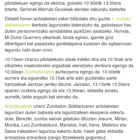
pilotalekuan egingo da ekintza, goizeko 10:30etik 13:30era
bitarte. Sarrerak Marrubi Goxokiak dendan eskuratu daitezke.
Ekitaldi honen antolaketari esker bildutako diru guztia
1. motako
diabetesaren
ikerketa laguntzeko bideratuko da, gaixotasun hau
duten pertsonentzako sendabidea aurkitzen saiatzeko. Horrela,
Mi Dulce Guerrero elkarteak, kirola eginez, igande goiz
dibertigarri bat pasatzeko gonbidapena luzatzen dio egitasmoan
lagundu nahi duen orori.
10:15ean Uranzu pilotalekuko ateak irekiko dira eta 10:30ak arte
elkarteko maskotarekin argazkiak ateratzeko denbora egongo da.
10:30ean
Zumbatonaren
aurkezpena egingo da. 10:30etik
aurrera eta eguerdiko 13:15ak arte adin guztietako parte
hartzaileak dantzan jarriko dituzte. Jarraian, 13:15etik 13:30era
oparien zozketa egingo da eta 13:30ean, ekitaldia amaitu
aurretik, talde argazki bat aterako da.
Antolatzaileek
urtero Zumbaton Solidarioaren antolaketan
laguntzen duten babesle eta laguntzaileen ekarpena eskertu
dute, Bereziki, zumba saioak gidatuko dituzten Josune, Mirian,
Monika, Luci Zumbalokura, Marielos, Irati, Irene, Maitetxu eta
Saioa irakasleen laguntza eskertu dute, haiek gabe ekitaldia
antolatzea ezinezkoa izango litzatekeela gogoratuz.