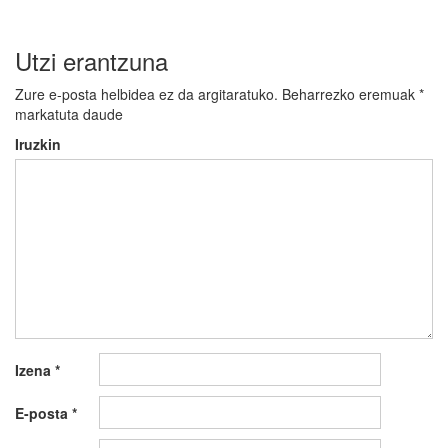
Utzi erantzuna
Zure e-posta helbidea ez da argitaratuko.
Beharrezko eremuak
*
markatuta daude
Iruzkin
Izena
*
E-posta
*