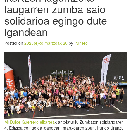
laugarren zumba saio
solidarioa egingo dute
igandean
Posted on
2025(e)ko martxoak 20
by
Irunero
Mi Dulce Guerrero elkartea
k antolaturik, Zumbaton solidarioaren
4. Edizioa egingo da igandean, martxoaren 23an. Irungo Uranzu