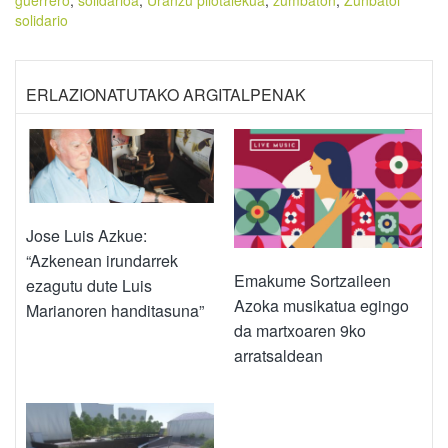
solidario
ERLAZIONATUTAKO ARGITALPENAK
Jose Luis Azkue:
“Azkenean irundarrek
Emakume Sortzaileen
ezagutu dute Luis
Azoka musikatua egingo
Marianoren handitasuna”
da martxoaren 9ko
arratsaldean