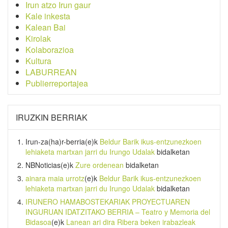
Irun atzo Irun gaur
Kale inkesta
Kalean Bai
Kirolak
Kolaborazioa
Kultura
LABURREAN
Publierreportajea
IRUZKIN BERRIAK
Irun-za(ha)r-berria
(e)k
Beldur Barik ikus-entzunezkoen
lehiaketa martxan jarri du Irungo Udalak
bidalketan
NBNoticias
(e)k
Zure ordenean
bidalketan
ainara maia urrotz
(e)k
Beldur Barik ikus-entzunezkoen
lehiaketa martxan jarri du Irungo Udalak
bidalketan
IRUNERO HAMABOSTEKARIAK PROYECTUAREN
INGURUAN IDATZITAKO BERRIA – Teatro y Memoria del
Bidasoa
(e)k
Lanean ari dira Ribera beken irabazleak