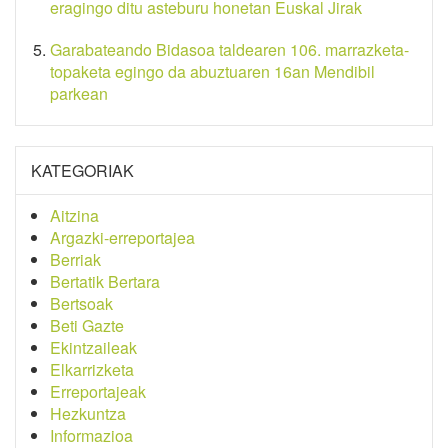
eragingo ditu asteburu honetan Euskal Jirak
Garabateando Bidasoa taldearen 106. marrazketa-
topaketa egingo da abuztuaren 16an Mendibil
parkean
KATEGORIAK
Aitzina
Argazki-erreportajea
Berriak
Bertatik Bertara
Bertsoak
Beti Gazte
Ekintzaileak
Elkarrizketa
Erreportajeak
Hezkuntza
Informazioa