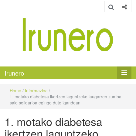
Irunero
Irungo euskarazko aldizkaria
Irunero
Home
/
Informazioa
/
1. motako diabetesa ikertzen laguntzeko laugarren zumba
saio solidarioa egingo dute igandean
1. motako diabetesa
ikertzen laguntzeko