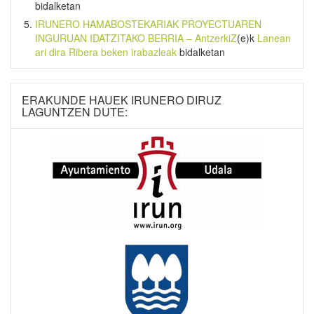
bidalketan
IRUNERO HAMABOSTEKARIAK PROYECTUAREN
INGURUAN IDATZITAKO BERRIA – AntzerkiZ
(e)k
Lanean
ari dira Ribera beken irabazleak
bidalketan
ERAKUNDE HAUEK IRUNERO DIRUZ
LAGUNTZEN DUTE: