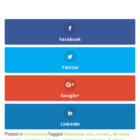
Facebook
Twitter
Google+
LinkedIn
Posted in
Informazioa
Tagged
Diabetesa
,
irun
,
irunero
,
Mi dulce
guerrero
,
solidarioa
,
Uranzu pilotalekua
,
zumbaton
,
Zunbatoi