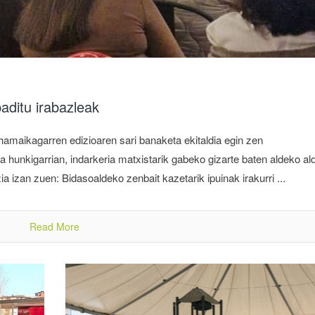
aditu irabazleak
hamaikagarren edizioaren sari banaketa ekitaldia egin zen
 hunkigarrian, indarkeria matxistarik gabeko gizarte baten aldeko ald
zia izan zuen: Bidasoaldeko zenbait kazetarik ipuinak irakurri ...
Read More