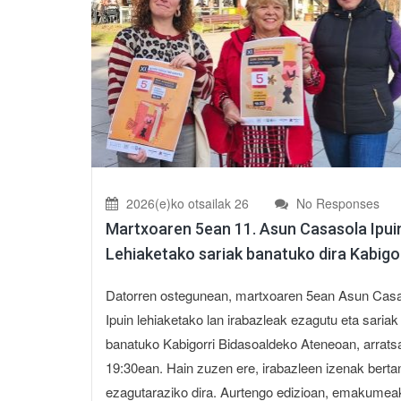
2026(e)ko otsailak 26
No Responses
Martxoaren 5ean 11. Asun Casasola Ipui
Lehiaketako sariak banatuko dira Kabigo
Datorren ostegunean, martxoaren 5ean Asun Cas
Ipuin lehiaketako lan irabazleak ezagutu eta sariak
banatuko Kabigorri Bidasoaldeko Ateneoan, arrats
19:30ean. Hain zuzen ere, irabazleen izenak berta
ezagutaraziko dira. Aurtengo edizioan, emakumeak 