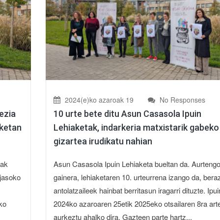
2024(e)ko azaroak 19
No Responses
ezia
10 urte bete ditu Asun Casasola Ipuin
aketan
Lehiaketak, indarkeria matxistarik gabeko
gizartea irudikatu nahian
nak
Asun Casasola Ipuin Lehiaketa bueltan da. Aurteng
 jasoko
gainera, lehiaketaren 10. urteurrena izango da, bera
antolatzaileek hainbat berritasun iragarri dituzte. Ipu
ko
2024ko azaroaren 25etik 2025eko otsailaren 8ra art
aurkeztu ahalko dira. Gazteen parte hartz...