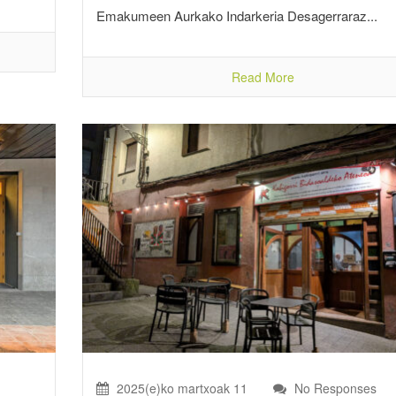
Emakumeen Aurkako Indarkeria Desagerraraz...
Read More
2025(e)ko martxoak 11
No Responses