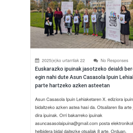
2025(e)ko urtarrilak 22
No Responses
Euskarazko ipuinak jasotzeko deialdi ber
egin nahi dute Asun Casasola Ipuin Lehi
parte hartzeko azken asteetan
Asun Casasola Ipuin Lehiaketaren X. ediziora ipui
bidaltzeko azken astea hasi da. Otsailaren 8a arte
dira ipuinak. Orri bakarreko ipuinak
asuncasasolaipuina@gmail.com posta elektroniko
helbidera bidal daitezke otsailak 8 arte. Orduan,