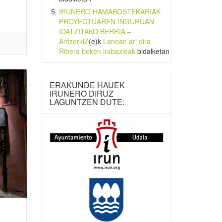
IRUNERO HAMABOSTEKARIAK
PROYECTUAREN INGURUAN
IDATZITAKO BERRIA –
AntzerkiZ
(e)k
Lanean ari dira
Ribera beken irabazleak
bidalketan
ERAKUNDE HAUEK
IRUNERO DIRUZ
LAGUNTZEN DUTE: