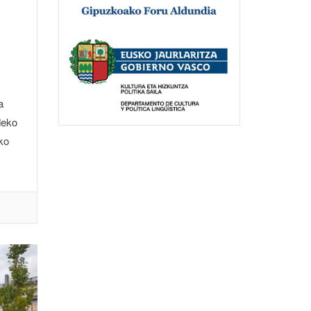
a
deko
ko