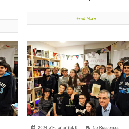
Read More
2024(e)ko urtarrilak 9
No Responses