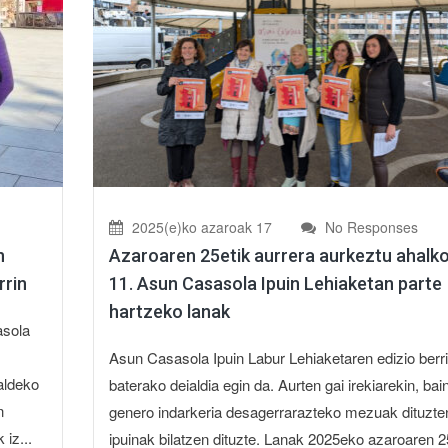
2025(e)ko azaroak 17
No Responses
n
Azaroaren 25etik aurrera aurkeztu ahalko
rrin
11. Asun Casasola Ipuin Lehiaketan parte
hartzeko lanak
asola
Asun Casasola Ipuin Labur Lehiaketaren edizio berri
aldeko
baterako deialdia egin da. Aurten gai irekiarekin, bai
n
genero indarkeria desagerrarazteko mezuak dituzte
iz...
ipuinak bilatzen dituzte. Lanak 2025eko azaroaren 2