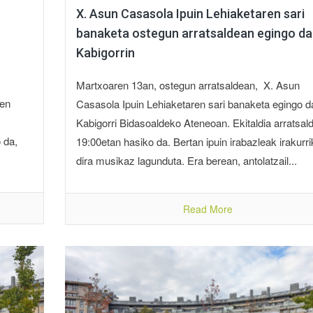
X. Asun Casasola Ipuin Lehiaketaren sari
banaketa ostegun arratsaldean egingo da
Kabigorrin
Martxoaren 13an, ostegun arratsaldean, X. Asun
ren
Casasola Ipuin Lehiaketaren sari banaketa egingo d
Kabigorri Bidasoaldeko Ateneoan. Ekitaldia arratsal
 da,
19:00etan hasiko da. Bertan ipuin irabazleak irakurri
dira musikaz lagunduta. Era berean, antolatzail...
Read More