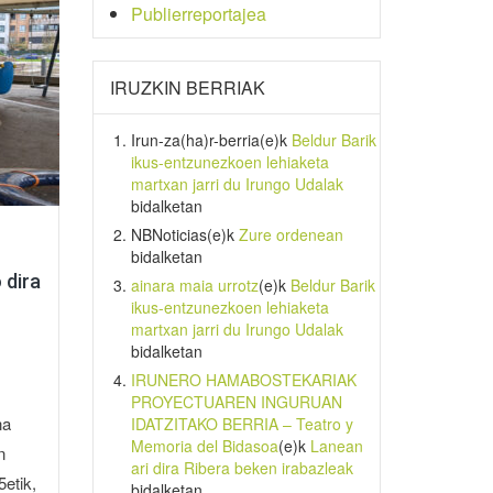
Publierreportajea
IRUZKIN BERRIAK
Irun-za(ha)r-berria
(e)k
Beldur Barik
ikus-entzunezkoen lehiaketa
martxan jarri du Irungo Udalak
bidalketan
NBNoticias
(e)k
Zure ordenean
bidalketan
 dira
ainara maia urrotz
(e)k
Beldur Barik
ikus-entzunezkoen lehiaketa
martxan jarri du Irungo Udalak
bidalketan
IRUNERO HAMABOSTEKARIAK
PROYECTUAREN INGURUAN
na
IDATZITAKO BERRIA – Teatro y
Memoria del Bidasoa
(e)k
Lanean
n
ari dira Ribera beken irabazleak
5etik,
bidalketan