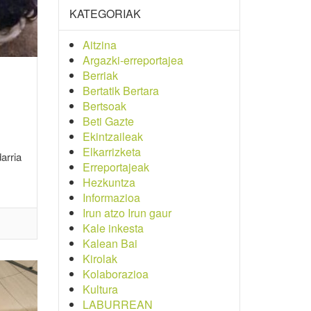
KATEGORIAK
Aitzina
Argazki-erreportajea
Berriak
Bertatik Bertara
Bertsoak
Beti Gazte
Ekintzaileak
Elkarrizketa
arria
Erreportajeak
Hezkuntza
Informazioa
Irun atzo Irun gaur
Kale inkesta
Kalean Bai
Kirolak
Kolaborazioa
Kultura
LABURREAN