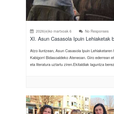
2026(e)ko martxoak 6
No Responses
XI. Asun Casasola Ipuin Lehiaketak b
Atzo iluntzean, Asun Casasola Ipuin Lehiaketaren 
Kabigorri Bidasoaldeko Ateneoan. Giro ederrean eta
eta literatura uztartu ziren.Ekitaldiak laguntza bere