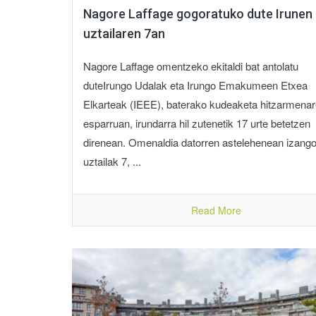
Nagore Laffage gogoratuko dute Irunen
uztailaren 7an
Nagore Laffage omentzeko ekitaldi bat antolatu
duteIrungo Udalak eta Irungo Emakumeen Etxea
Elkarteak (IEEE), baterako kudeaketa hitzarmena
esparruan, irundarra hil zutenetik 17 urte betetzen
direnean. Omenaldia datorren astelehenean izango
uztailak 7, ...
Read More