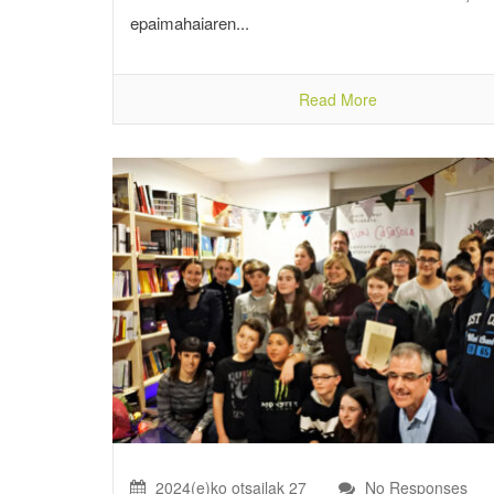
epaimahaiaren...
Read More
2024(e)ko otsailak 27
No Responses