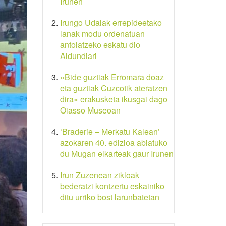
Irunen
Irungo Udalak errepideetako
lanak modu ordenatuan
antolatzeko eskatu dio
Aldundiari
«Bide guztiak Erromara doaz
eta guztiak Cuzcotik ateratzen
dira» erakusketa ikusgai dago
Oiasso Museoan
‘Braderie – Merkatu Kalean’
azokaren 40. edizioa abiatuko
du Mugan elkarteak gaur Irunen
Irun Zuzenean zikloak
bederatzi kontzertu eskainiko
ditu urriko bost larunbatetan