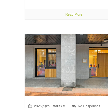
Read More
2025(e)ko uztailak 3
No Responses