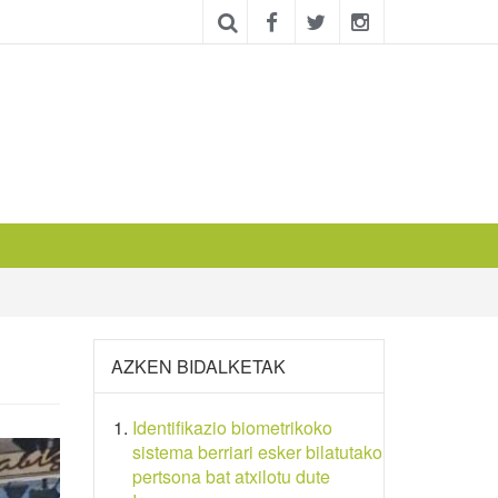
AZKEN BIDALKETAK
Identifikazio biometrikoko
sistema berriari esker bilatutako
pertsona bat atxilotu dute