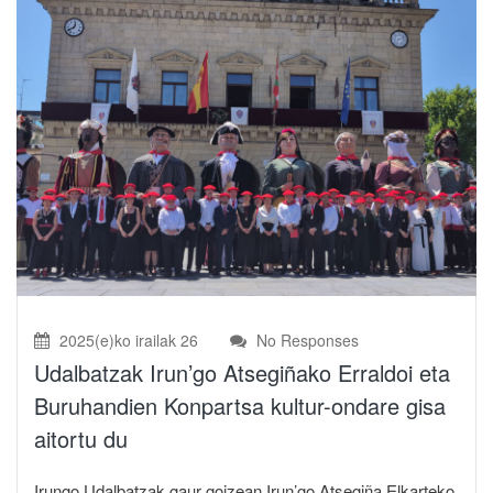
2025(e)ko irailak 26
No Responses
Udalbatzak Irun’go Atsegiñako Erraldoi eta
Buruhandien Konpartsa kultur-ondare gisa
aitortu du
Irungo Udalbatzak gaur goizean Irun’go Atsegiña Elkarteko