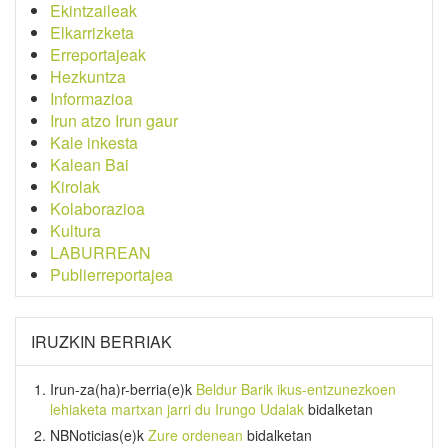
Ekintzaileak
Elkarrizketa
Erreportajeak
Hezkuntza
Informazioa
Irun atzo Irun gaur
Kale inkesta
Kalean Bai
Kirolak
Kolaborazioa
Kultura
LABURREAN
Publierreportajea
IRUZKIN BERRIAK
Irun-za(ha)r-berria
(e)k
Beldur Barik ikus-entzunezkoen
lehiaketa martxan jarri du Irungo Udalak
bidalketan
NBNoticias
(e)k
Zure ordenean
bidalketan