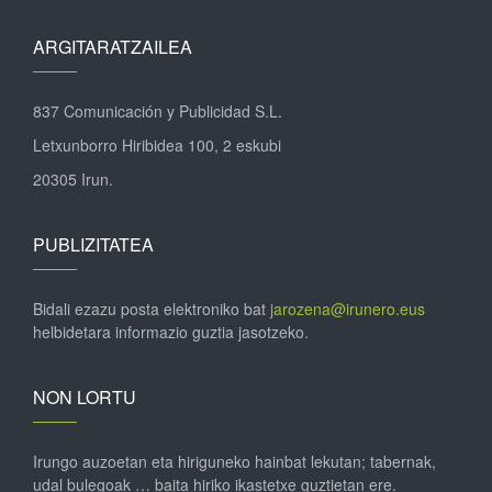
ARGITARATZAILEA
837 Comunicación y Publicidad S.L.
Letxunborro Hiribidea 100, 2 eskubi
20305 Irun.
PUBLIZITATEA
Bidali ezazu posta elektroniko bat
jarozena@irunero.eus
helbidetara informazio guztia jasotzeko.
NON LORTU
Irungo auzoetan eta hiriguneko hainbat lekutan; tabernak,
udal bulegoak … baita hiriko ikastetxe guztietan ere.