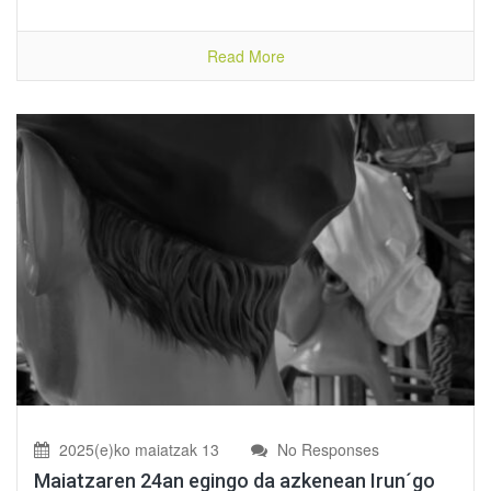
Read More
2025(e)ko maiatzak 13
No Responses
Maiatzaren 24an egingo da azkenean Irun´go