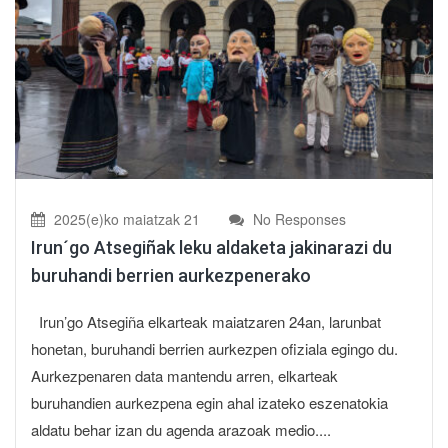
2025(e)ko maiatzak 21
No Responses
Irun´go Atsegiñak leku aldaketa jakinarazi du
buruhandi berrien aurkezpenerako
Irun’go Atsegiña elkarteak maiatzaren 24an, larunbat
honetan, buruhandi berrien aurkezpen ofiziala egingo du.
Aurkezpenaren data mantendu arren, elkarteak
buruhandien aurkezpena egin ahal izateko eszenatokia
aldatu behar izan du agenda arazoak medio....