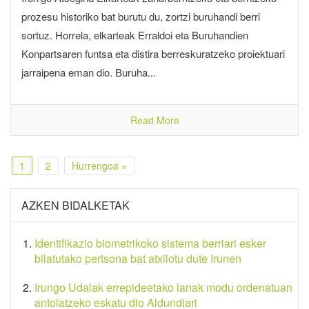
prozesu historiko bat burutu du, zortzi buruhandi berri
sortuz. Horrela, elkarteak Erraldoi eta Buruhandien
Konpartsaren funtsa eta distira berreskuratzeko proiektuari
jarraipena eman dio. Buruha...
Read More
1
2
Hurrengoa »
AZKEN BIDALKETAK
Identifikazio biometrikoko sistema berriari esker
bilatutako pertsona bat atxilotu dute Irunen
Irungo Udalak errepideetako lanak modu ordenatuan
antolatzeko eskatu dio Aldundiari