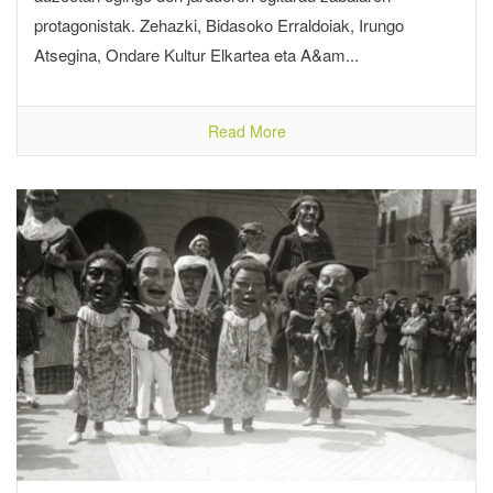
protagonistak. Zehazki, Bidasoko Erraldoiak, Irungo
Atsegina, Ondare Kultur Elkartea eta A&am...
Read More