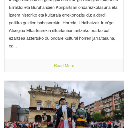
Erraldoi eta Buruhandien Konpartsan ondarezkotasuna eta
izaera historiko eta kulturala errekonozitu du; alderdi
politiko guztien babesarekin. Horrela, Udalbatzak Irun’go
Atsegiña Elkartearekin elkarlanean aritzeko marko bat
ezartzea aztertuko du ondare kultural horren jarraitasuna,
eg...
Read More