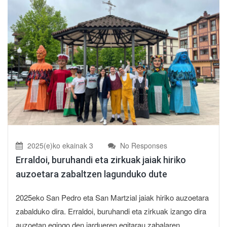
2025(e)ko ekainak 3
No Responses
Erraldoi, buruhandi eta zirkuak jaiak hiriko
auzoetara zabaltzen lagunduko dute
2025eko San Pedro eta San Martzial jaiak hiriko auzoetara
zabalduko dira. Erraldoi, buruhandi eta zirkuak izango dira
auzoetan egingo den jardueren egitarau zabalaren