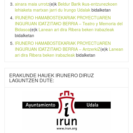
ainara maia urrotz
(e)k
Beldur Barik ikus-entzunezkoen
lehiaketa martxan jarri du Irungo Udalak
bidalketan
IRUNERO HAMABOSTEKARIAK PROYECTUAREN
INGURUAN IDATZITAKO BERRIA – Teatro y Memoria del
Bidasoa
(e)k
Lanean ari dira Ribera beken irabazleak
bidalketan
IRUNERO HAMABOSTEKARIAK PROYECTUAREN
INGURUAN IDATZITAKO BERRIA – AntzerkiZ
(e)k
Lanean
ari dira Ribera beken irabazleak
bidalketan
ERAKUNDE HAUEK IRUNERO DIRUZ
LAGUNTZEN DUTE: