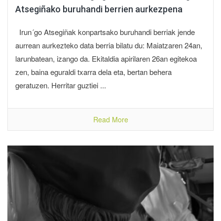
Atsegiñako buruhandi berrien aurkezpena
Irun´go Atsegiñak konpartsako buruhandi berriak jende
aurrean aurkezteko data berria bilatu du: Maiatzaren 24an,
larunbatean, izango da. Ekitaldia apirilaren 26an egitekoa
zen, baina eguraldi txarra dela eta, bertan behera
geratuzen. Herritar guztiei ...
Read More