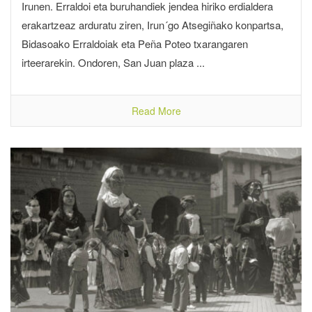
Irunen. Erraldoi eta buruhandiek jendea hiriko erdialdera
erakartzeaz arduratu ziren, Irun´go Atsegiñako konpartsa,
Bidasoako Erraldoiak eta Peña Poteo txarangaren
irteerarekin. Ondoren, San Juan plaza ...
Read More