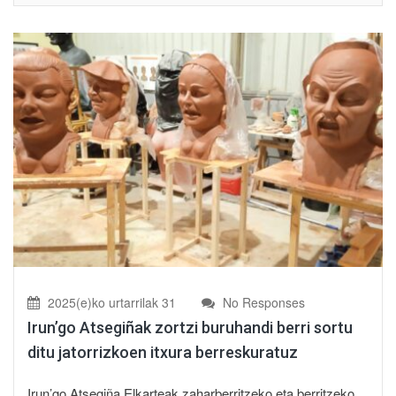
2025(e)ko urtarrilak 31
No Responses
Irun’go Atsegiñak zortzi buruhandi berri sortu
ditu jatorrizkoen itxura berreskuratuz
Irun’go Atsegiña Elkarteak zaharberritzeko eta berritzeko