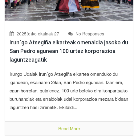
2025(e)ko ekainak 27
No Responses
Irun´go Atsegiña elkarteak omenaldia jasoko du
San Pedro egunean 100 urtez korporazioa
laguntzeagatik
Irungo Udalak Irun´go Atsegiña elkartea omenduko du
igandean, ekainaren 29an, San Pedro egunean. Izan ere,
egun horretan, gutxienez, 100 urte beteko dira konpartsako
buruhandiak eta erraldoiak udal korporazioa mezara bidean
laguntzen hasi zirenetik. Ekitaldi...
Read More