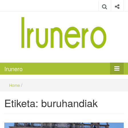
Irunero
Irungo euskarazko aldizkaria
Irunero
Home
/
Etiketa:
buruhandiak