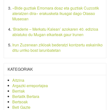
«Bide guztiak Erromara doaz eta guztiak Cuzcotik
ateratzen dira» erakusketa ikusgai dago Oiasso
Museoan
‘Braderie – Merkatu Kalean’ azokaren 40. edizioa
abiatuko du Mugan elkarteak gaur Irunen
Irun Zuzenean zikloak bederatzi kontzertu eskainiko
ditu urriko bost larunbatetan
KATEGORIAK
Aitzina
Argazki-erreportajea
Berriak
Bertatik Bertara
Bertsoak
Beti Gazte