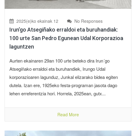
2025(e)ko ekainak 12
No Responses
Irun’go Atsegiñako erraldoi eta buruhandiak:
100 urte San Pedro Egunean Udal Korporazioa
laguntzen
Aurten ekainaren 29an 100 urte beteko dira Irun´go
Atsegiñako erraldoi eta buruhandiek, Irungo Udal
korporazioaren lagunduz, Junkal elizarako bidea egiten
dutela. Izan ere, 1925eko festa-programan jasota dago
lehen erreferentzia hori. Horrela, 2025ean, gutx...
Read More