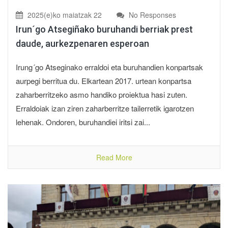
2025(e)ko maiatzak 22
No Responses
Irun´go Atsegiñako buruhandi berriak prest
daude, aurkezpenaren esperoan
Irung´go Atseginako erraldoi eta buruhandien konpartsak
aurpegi berritua du. Elkartean 2017. urtean konpartsa
zaharberritzeko asmo handiko proiektua hasi zuten.
Erraldoiak izan ziren zaharberritze tailerretik igarotzen
lehenak. Ondoren, buruhandiei iritsi zai...
Read More