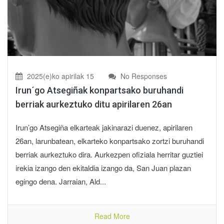
2025(e)ko apirilak 15
No Responses
Irun´go Atsegiñak konpartsako buruhandi
berriak aurkeztuko ditu apirilaren 26an
Irun’go Atsegiña elkarteak jakinarazi duenez, apirilaren
26an, larunbatean, elkarteko konpartsako zortzi buruhandi
berriak aurkeztuko dira. Aurkezpen ofiziala herritar guztiei
irekia izango den ekitaldia izango da, San Juan plazan
egingo dena. Jarraian, Ald...
Read More