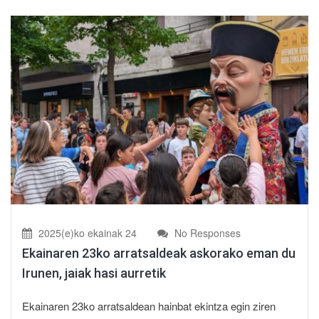
2025(e)ko ekainak 24
No Responses
Ekainaren 23ko arratsaldeak askorako eman du
Irunen, jaiak hasi aurretik
Ekainaren 23ko arratsaldean hainbat ekintza egin ziren