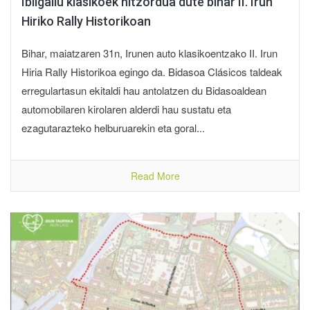
Ibilgailu klasikoek hitzordua dute bihar II. Irun
Hiriko Rally Historikoan
Bihar, maiatzaren 31n, Irunen auto klasikoentzako II. Irun
Hiria Rally Historikoa egingo da. Bidasoa Clásicos taldeak
erregulartasun ekitaldi hau antolatzen du Bidasoaldean
automobilaren kirolaren alderdi hau sustatu eta
ezagutarazteko helburuarekin eta goral...
Read More