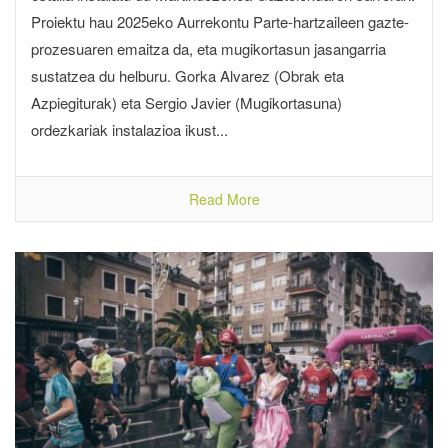
Proiektu hau 2025eko Aurrekontu Parte-hartzaileen gazte-
prozesuaren emaitza da, eta mugikortasun jasangarria
sustatzea du helburu. Gorka Alvarez (Obrak eta
Azpiegiturak) eta Sergio Javier (Mugikortasuna)
ordezkariak instalazioa ikust...
Read More