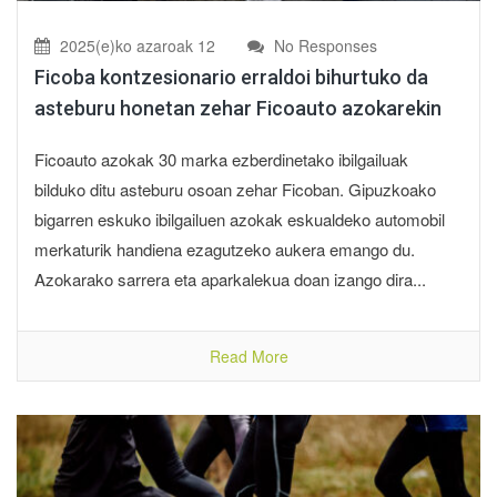
2025(e)ko azaroak 12
No Responses
Ficoba kontzesionario erraldoi bihurtuko da
asteburu honetan zehar Ficoauto azokarekin
Ficoauto azokak 30 marka ezberdinetako ibilgailuak
bilduko ditu asteburu osoan zehar Ficoban. Gipuzkoako
bigarren eskuko ibilgailuen azokak eskualdeko automobil
merkaturik handiena ezagutzeko aukera emango du.
Azokarako sarrera eta aparkalekua doan izango dira...
Read More