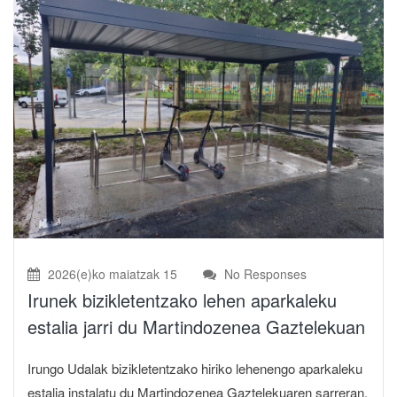
2026(e)ko maiatzak 15
No Responses
Irunek bizikletentzako lehen aparkaleku
estalia jarri du Martindozenea Gaztelekuan
Irungo Udalak bizikletentzako hiriko lehenengo aparkaleku
estalia instalatu du Martindozenea Gaztelekuaren sarreran.