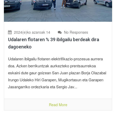
2024(e)ko azaroak 14
No Responses
Udalaren flotaren % 39 ibilgailu berdeak dira
dagoeneko
Udalaren ibilgailu flotaren elektrifikazio-prozesua aurrera
doa. Azken berrikuntzak aurkezteko prentsaurrekoa
eskaini dute gaur goizean San Juan plazan Borja Olazabal
Irungo Udaleko Hiri Garapen, Mugikortasun eta Garapen
Jasangarriko ordezkaria eta Sergio Jav...
Read More