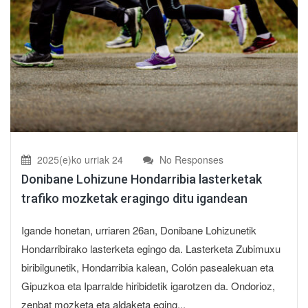
2025(e)ko urriak 24
No Responses
Donibane Lohizune Hondarribia lasterketak
trafiko mozketak eragingo ditu igandean
Igande honetan, urriaren 26an, Donibane Lohizunetik
Hondarribirako lasterketa egingo da. Lasterketa Zubimuxu
biribilgunetik, Hondarribia kalean, Colón pasealekuan eta
Gipuzkoa eta Iparralde hiribidetik igarotzen da. Ondorioz,
zenbat mozketa eta aldaketa eging...