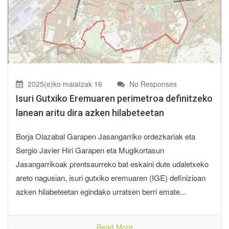
2025(e)ko maiatzak 16
No Responses
Isuri Gutxiko Eremuaren perimetroa definitzeko
lanean aritu dira azken hilabeteetan
Borja Olazabal Garapen Jasangarriko ordezkariak eta
Sergio Javier Hiri Garapen eta Mugikortasun
Jasangarrikoak prentsaurreko bat eskaini dute udaletxeko
areto nagusian, isuri gutxiko eremuaren (IGE) definizioan
azken hilabeteetan egindako urratsen berri emate...
Read More