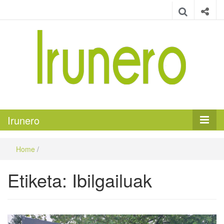
Irunero
Irungo euskarazko aldizkaria
Irunero
Home
/
Etiketa:
Ibilgailuak