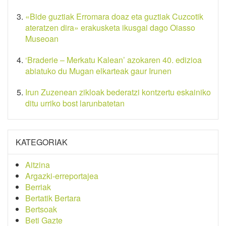
«Bide guztiak Erromara doaz eta guztiak Cuzcotik
ateratzen dira» erakusketa ikusgai dago Oiasso
Museoan
‘Braderie – Merkatu Kalean’ azokaren 40. edizioa
abiatuko du Mugan elkarteak gaur Irunen
Irun Zuzenean zikloak bederatzi kontzertu eskainiko
ditu urriko bost larunbatetan
KATEGORIAK
Aitzina
Argazki-erreportajea
Berriak
Bertatik Bertara
Bertsoak
Beti Gazte