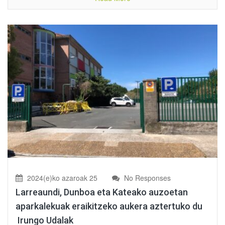
2024(e)ko azaroak 25
No Responses
Larreaundi, Dunboa eta Kateako auzoetan
aparkalekuak eraikitzeko aukera aztertuko du
Irungo Udalak