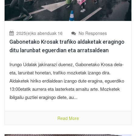
2025(e)ko abenduak 16
No Responses
Gabonetako Krosak trafiko aldaketak eragingo
ditu larunbat eguerdian eta arratsaldean
Irungo Udalak jakinarazi duenez, Gabonetako Krosa dela-
eta, larunbat honetan, trafiko mozketak izango dira.
Aldaketek hiriko erdialdean izango dute eragina, eguerdiko
13:00etatik aurrera eta lasterketa amaitu arte. Mozketek
ibilgailu guztiei eragingo diete, au...
Read More