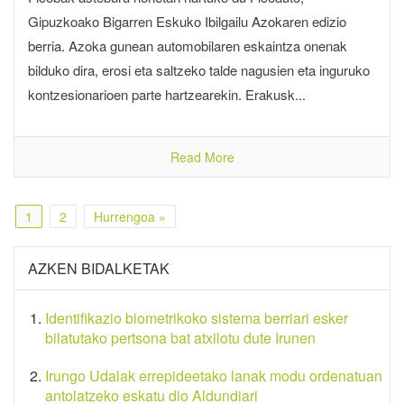
Gipuzkoako Bigarren Eskuko Ibilgailu Azokaren edizio
berria. Azoka gunean automobilaren eskaintza onenak
bilduko dira, erosi eta saltzeko talde nagusien eta inguruko
kontzesionarioen parte hartzearekin. Erakusk...
Read More
1
2
Hurrengoa »
AZKEN BIDALKETAK
Identifikazio biometrikoko sistema berriari esker
bilatutako pertsona bat atxilotu dute Irunen
Irungo Udalak errepideetako lanak modu ordenatuan
antolatzeko eskatu dio Aldundiari