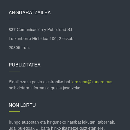
ARGITARATZAILEA
837 Comunicación y Publicidad S.L.
Letxunborro Hiribidea 100, 2 eskubi
20305 Irun.
PUBLIZITATEA
Bidali ezazu posta elektroniko bat
jarozena@irunero.eus
helbidetara informazio guztia jasotzeko.
NON LORTU
Irungo auzoetan eta hiriguneko hainbat lekutan; tabernak,
udal bulegoak … baita hiriko ikastetxe guztietan ere.