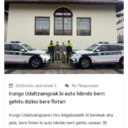
2025(e)ko abenduak 3
No Responses
Irungo Udaltzaingoak bi auto hibrido berri
gehitu dizkio bere flotari
Irungo Udaltzaingoaren hiru ibilgailuetatik bi berdeak dira
jada, bere flotari bi auto hibrido berri gehitu ostean. Bi