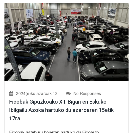
2024(e)ko azaroak 13
No Responses
Ficobak Gipuzkoako XII. Bigarren Eskuko
Ibilgailu Azoka hartuko du azaroaren 15etik
17ra
Ficobak asteburu honetan hartuko du Ficoauto,