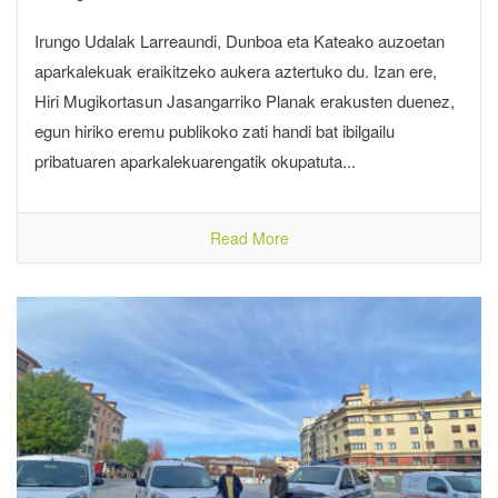
Irungo Udalak Larreaundi, Dunboa eta Kateako auzoetan
aparkalekuak eraikitzeko aukera aztertuko du. Izan ere,
Hiri Mugikortasun Jasangarriko Planak erakusten duenez,
egun hiriko eremu publikoko zati handi bat ibilgailu
pribatuaren aparkalekuarengatik okupatuta...
Read More