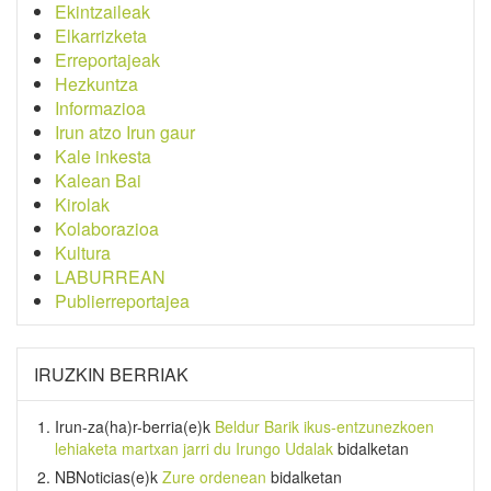
Ekintzaileak
Elkarrizketa
Erreportajeak
Hezkuntza
Informazioa
Irun atzo Irun gaur
Kale inkesta
Kalean Bai
Kirolak
Kolaborazioa
Kultura
LABURREAN
Publierreportajea
IRUZKIN BERRIAK
Irun-za(ha)r-berria
(e)k
Beldur Barik ikus-entzunezkoen
lehiaketa martxan jarri du Irungo Udalak
bidalketan
NBNoticias
(e)k
Zure ordenean
bidalketan