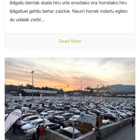
ibilgailu berriak duela hiru urte erositako era horretako hiru
ibilgailuei gehitu behar zaizkie. Neurri horrek indartu egiten
du udalak zerbi...
Read More