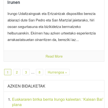
Irunen
Irungo Udaltzaingoak eta Ertzaintzak dispositibo berezia
abiarazi dute San Pedro eta San Martzial jaietarako, hiri
osoan segurtasuna eta bizikidetza bermatzeko
helburuarekin. Ekimen hau azken urteetako esperientzia
arrakastatsuetan oinarritzen da, bereziki iaz...
Read More
1
2
3
…
8
Hurrengoa »
AZKEN BIDALKETAK
Euskararen birika berria Irungo kaleetan: ‘Kalean Bai’
plana