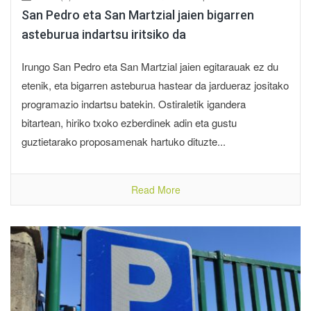
San Pedro eta San Martzial jaien bigarren
asteburua indartsu iritsiko da
Irungo San Pedro eta San Martzial jaien egitarauak ez du
etenik, eta bigarren asteburua hastear da jardueraz jositako
programazio indartsu batekin. Ostiraletik igandera
bitartean, hiriko txoko ezberdinek adin eta gustu
guztietarako proposamenak hartuko dituzte...
Read More