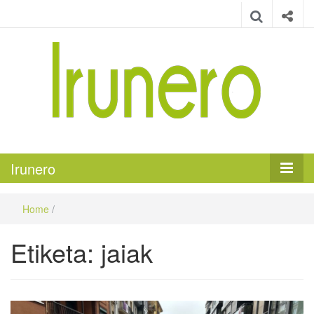
Irunero
Irungo euskarazko aldizkaria
Irunero
Home
/
Etiketa:
jaiak