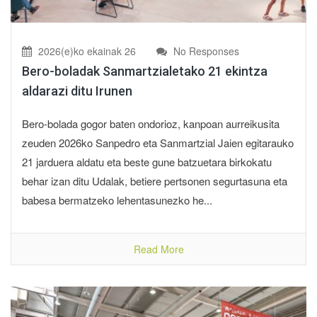
2026(e)ko ekainak 26
No Responses
Bero-boladak Sanmartzialetako 21 ekintza
aldarazi ditu Irunen
Bero-bolada gogor baten ondorioz, kanpoan aurreikusita
zeuden 2026ko Sanpedro eta Sanmartzial Jaien egitarauko
21 jarduera aldatu eta beste gune batzuetara birkokatu
behar izan ditu Udalak, betiere pertsonen segurtasuna eta
babesa bermatzeko lehentasunezko he...
Read More