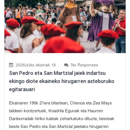
2026(e)ko ekainak 18
No Responses
San Pedro eta San Martzial jaiek indartsu
ekingo diote ekaineko hirugarren asteburuko
egitarauari
Ekainaren 19tik 21era bitartean, Chenoa eta Zea Mays
taldeen kontzertuek, Koadrila Egunak eta Haurren
Danborradak hiriko kaleak zeharkatuko dituzte, besteak
beste San Pedro eta San Martzial jaietako hirugarren