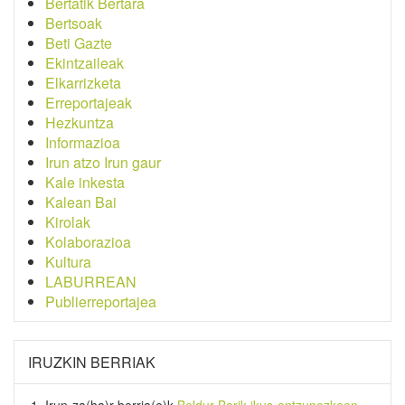
Bertatik Bertara
Bertsoak
Beti Gazte
Ekintzaileak
Elkarrizketa
Erreportajeak
Hezkuntza
Informazioa
Irun atzo Irun gaur
Kale inkesta
Kalean Bai
Kirolak
Kolaborazioa
Kultura
LABURREAN
Publierreportajea
IRUZKIN BERRIAK
Irun-za(ha)r-berria
(e)k
Beldur Barik ikus-entzunezkoen