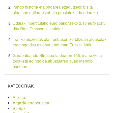
Irungo historia eta ondarea ezagutzeko bisita
gidatuen egitarau zabala prestatuko da udarako
Udalak inbertitutako euro bakoitzeko 2,13 euro sortu
ditu Dies Oiassonis jaialdiak
Trafiko mozketak eta Irunbusen zerbitzuan aldaketak
eragingo ditu asteburu honetan Euskal Jirak
Garabateando Bidasoa taldearen 106. marrazketa-
topaketa egingo da abuztuaren 16an Mendibil
parkean
KATEGORIAK
Aitzina
Argazki-erreportajea
Berriak