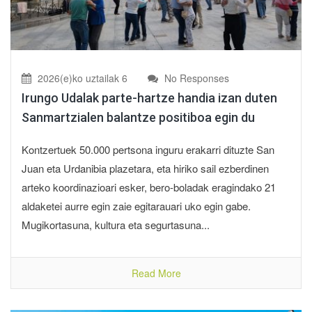
2026(e)ko uztailak 6
No Responses
Irungo Udalak parte-hartze handia izan duten
Sanmartzialen balantze positiboa egin du
Kontzertuek 50.000 pertsona inguru erakarri dituzte San
Juan eta Urdanibia plazetara, eta hiriko sail ezberdinen
arteko koordinazioari esker, bero-boladak eragindako 21
aldaketei aurre egin zaie egitarauari uko egin gabe.
Mugikortasuna, kultura eta segurtasuna...
Read More