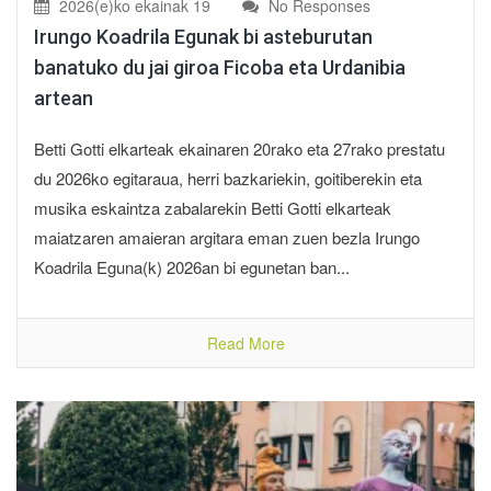
2026(e)ko ekainak 19
No Responses
Irungo Koadrila Egunak bi asteburutan
banatuko du jai giroa Ficoba eta Urdanibia
artean
Betti Gotti elkarteak ekainaren 20rako eta 27rako prestatu
du 2026ko egitaraua, herri bazkariekin, goitiberekin eta
musika eskaintza zabalarekin Betti Gotti elkarteak
maiatzaren amaieran argitara eman zuen bezla Irungo
Koadrila Eguna(k) 2026an bi egunetan ban...
Read More