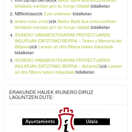
lehiaketa martxan jarri du Irungo Udalak
bidalketan
NBNoticias
(e)k
Zure ordenean
bidalketan
ainara maia urrotz
(e)k
Beldur Barik ikus-entzunezkoen
lehiaketa martxan jarri du Irungo Udalak
bidalketan
IRUNERO HAMABOSTEKARIAK PROYECTUAREN
INGURUAN IDATZITAKO BERRIA – Teatro y Memoria del
Bidasoa
(e)k
Lanean ari dira Ribera beken irabazleak
bidalketan
IRUNERO HAMABOSTEKARIAK PROYECTUAREN
INGURUAN IDATZITAKO BERRIA – AntzerkiZ
(e)k
Lanean
ari dira Ribera beken irabazleak
bidalketan
ERAKUNDE HAUEK IRUNERO DIRUZ
LAGUNTZEN DUTE: