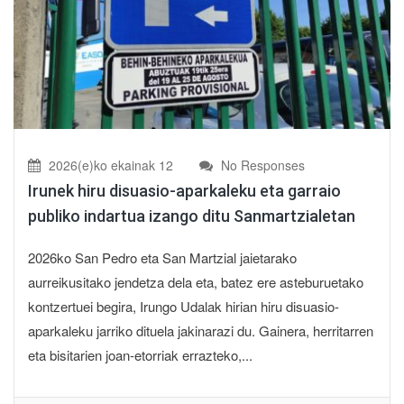
2026(e)ko ekainak 12
No Responses
Irunek hiru disuasio-aparkaleku eta garraio
publiko indartua izango ditu Sanmartzialetan
2026ko San Pedro eta San Martzial jaietarako
aurreikusitako jendetza dela eta, batez ere asteburuetako
kontzertuei begira, Irungo Udalak hirian hiru disuasio-
aparkaleku jarriko dituela jakinarazi du. Gainera, herritarren
eta bisitarien joan-etorriak errazteko,...