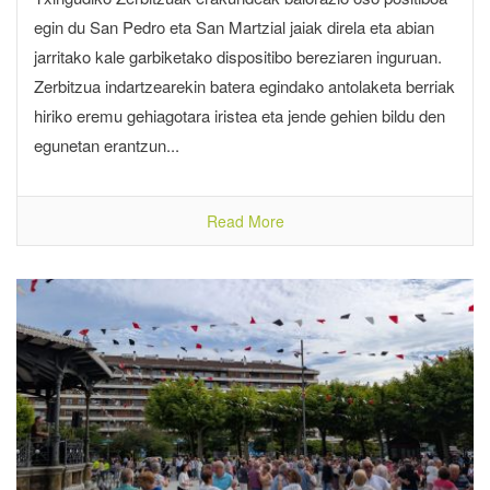
egin du San Pedro eta San Martzial jaiak direla eta abian
jarritako kale garbiketako dispositibo bereziaren inguruan.
Zerbitzua indartzearekin batera egindako antolaketa berriak
hiriko eremu gehiagotara iristea eta jende gehien bildu den
egunetan erantzun...
Read More