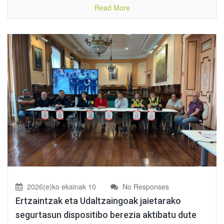
Read More
2026(e)ko ekainak 10
No Responses
Ertzaintzak eta Udaltzaingoak jaietarako
segurtasun dispositibo berezia aktibatu dute