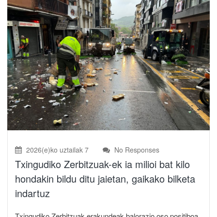
2026(e)ko uztailak 7
No Responses
Txingudiko Zerbitzuak-ek ia milioi bat kilo
hondakin bildu ditu jaietan, gaikako bilketa
indartuz
Txingudiko Zerbitzuak erakundeak balorazio oso positiboa