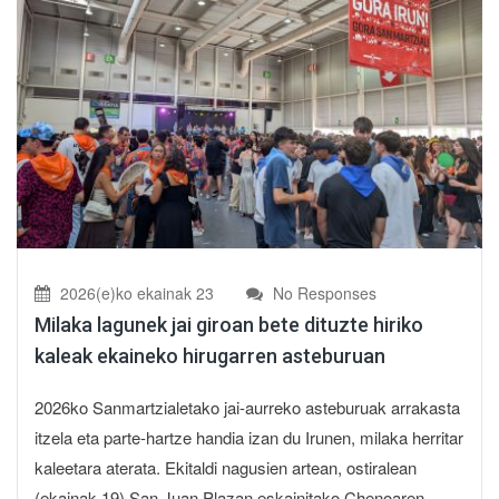
2026(e)ko ekainak 23
No Responses
Milaka lagunek jai giroan bete dituzte hiriko
kaleak ekaineko hirugarren asteburuan
2026ko Sanmartzialetako jai-aurreko asteburuak arrakasta
itzela eta parte-hartze handia izan du Irunen, milaka herritar
kaleetara aterata. Ekitaldi nagusien artean, ostiralean
(ekainak 19) San Juan Plazan eskainitako Chenoaren