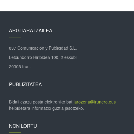
ARGITARATZAILEA
837 Comunicación y Publicidad S.L.
Letxunborro Hiribidea 100, 2 eskubi
20305 Irun.
PUBLIZITATEA
Bidali ezazu posta elektroniko bat
jarozena@irunero.eus
helbidetara informazio guztia jasotzeko.
NON LORTU