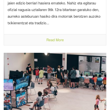
jaien edizio berriari hasiera emateko. Nahiz eta egitarau
ofizial nagusia uztailaren 9tik 12ra bitartean garatuko den,
aurreko asteburuan hasiko dira motorrak berotzen auzoko
txikienentzat eta tradizio...
Read More