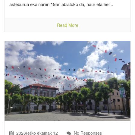
asteburua ekainaren 19an abiatuko da, haur eta hel...
Read More
2026(e)ko ekainak 12
No Responses