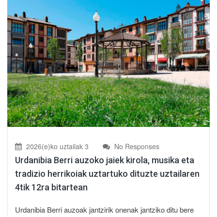
2026(e)ko uztailak 3
No Responses
Urdanibia Berri auzoko jaiek kirola, musika eta
tradizio herrikoiak uztartuko dituzte uztailaren
4tik 12ra bitartean
Urdanibia Berri auzoak jantzirik onenak jantziko ditu bere