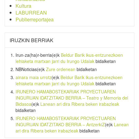
Kultura
LABURREAN
Publierreportajea
IRUZKIN BERRIAK
Irun-za(ha)r-berria
(e)k
Beldur Barik ikus-entzunezkoen
lehiaketa martxan jarri du Irungo Udalak
bidalketan
NBNoticias
(e)k
Zure ordenean
bidalketan
ainara maia urrotz
(e)k
Beldur Barik ikus-entzunezkoen
lehiaketa martxan jarri du Irungo Udalak
bidalketan
IRUNERO HAMABOSTEKARIAK PROYECTUAREN
INGURUAN IDATZITAKO BERRIA – Teatro y Memoria del
Bidasoa
(e)k
Lanean ari dira Ribera beken irabazleak
bidalketan
IRUNERO HAMABOSTEKARIAK PROYECTUAREN
INGURUAN IDATZITAKO BERRIA – AntzerkiZ
(e)k
Lanean
ari dira Ribera beken irabazleak
bidalketan