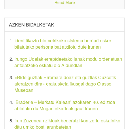
Read More
AZKEN BIDALKETAK
Identifikazio biometrikoko sistema berriari esker
bilatutako pertsona bat atxilotu dute Irunen
Irungo Udalak errepideetako lanak modu ordenatuan
antolatzeko eskatu dio Aldundiari
«Bide guztiak Erromara doaz eta guztiak Cuzcotik
ateratzen dira» erakusketa ikusgai dago Oiasso
Museoan
‘Braderie – Merkatu Kalean’ azokaren 40. edizioa
abiatuko du Mugan elkarteak gaur Irunen
Irun Zuzenean zikloak bederatzi kontzertu eskainiko
ditu urriko bost larunbatetan