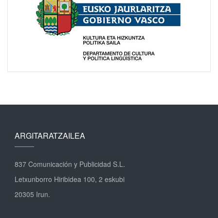
ARGITARATZAILEA
837 Comunicación y Publicidad S.L.
Letxunborro Hiribidea 100, 2 eskubi
20305 Irun.