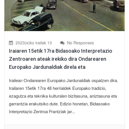
2023(e)ko irailak 13
No Responses
Iraiaren 15etik 17ra Bidasoako Interpretazio
Zentroaren ateak irekiko dira Ondarearen
Europako Jardunaldiak direla eta
Irailean Ondarearen Europako Jardunaldiak ospatzen dira.
Irailaren 15etik 17ra 48 herrialdek Europako tradizio,
ezagutza eta teknika kulturalen bizitasuna, aniztasuna eta
garrantzia erakutsiko dute. Edizio honetan, Bidasoako
Interpretazio Zentroa Frantziak jar...