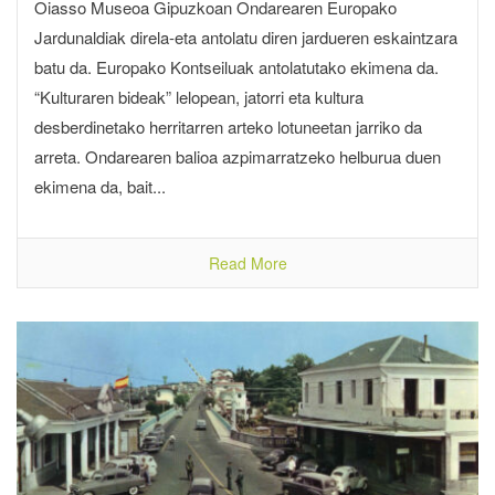
Oiasso Museoa Gipuzkoan Ondarearen Europako
Jardunaldiak direla-eta antolatu diren jardueren eskaintzara
batu da. Europako Kontseiluak antolatutako ekimena da.
“Kulturaren bideak” lelopean, jatorri eta kultura
desberdinetako herritarren arteko lotuneetan jarriko da
arreta. Ondarearen balioa azpimarratzeko helburua duen
ekimena da, bait...
Read More