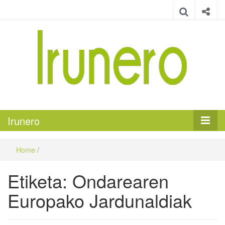
Irunero
Irungo euskarazko aldizkaria
Irunero
Home
/
Etiketa:
Ondarearen
Europako Jardunaldiak