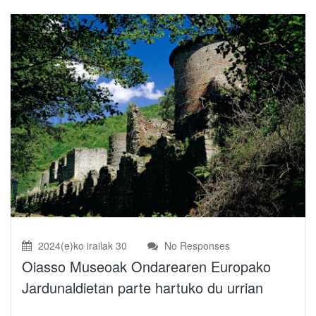
2024(e)ko irailak 30
No Responses
Oiasso Museoak Ondarearen Europako
Jardunaldietan parte hartuko du urrian