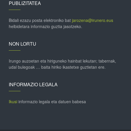
PUBLIZITATEA
Bidali ezazu posta elektroniko bat
jarozena@irunero.eus
helbidetara informazio guztia jasotzeko.
NON LORTU
Irungo auzoetan eta hiriguneko hainbat lekutan; tabernak,
udal bulegoak … baita hiriko ikastetxe guztietan ere.
INFORMAZIO LEGALA
Ikusi
informazio legala eta datuen babesa