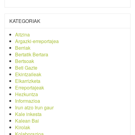
KATEGORIAK
Aitzina
Argazki-erreportajea
Berriak
Bertatik Bertara
Bertsoak
Beti Gazte
Ekintzaileak
Elkarrizketa
Erreportajeak
Hezkuntza
Informazioa
Irun atzo Irun gaur
Kale inkesta
Kalean Bai
Kirolak
Kolaborazioa