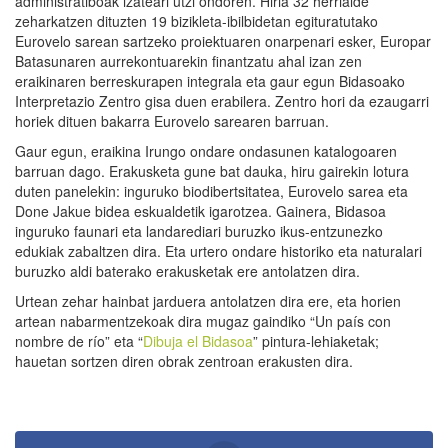
administratiboak izateari utzi ondoren. Hiria 32 herrialde
zeharkatzen dituzten 19 bizikleta-ibilbidetan egituratutako
Eurovelo sarean sartzeko proiektuaren onarpenari esker, Europar
Batasunaren aurrekontuarekin finantzatu ahal izan zen
eraikinaren berreskurapen integrala eta gaur egun Bidasoako
Interpretazio Zentro gisa duen erabilera. Zentro hori da ezaugarri
horiek dituen bakarra Eurovelo sarearen barruan.
Gaur egun, eraikina Irungo ondare ondasunen katalogoaren
barruan dago. Erakusketa gune bat dauka, hiru gairekin lotura
duten panelekin: inguruko biodibertsitatea, Eurovelo sarea eta
Done Jakue bidea eskualdetik igarotzea. Gainera, Bidasoa
inguruko faunari eta landarediari buruzko ikus-entzunezko
edukiak zabaltzen dira. Eta urtero ondare historiko eta naturalari
buruzko aldi baterako erakusketak ere antolatzen dira.
Urtean zehar hainbat jarduera antolatzen dira ere, eta horien
artean nabarmentzekoak dira mugaz gaindiko “Un país con
nombre de río” eta “
Dibuja el Bidasoa
” pintura-lehiaketak;
hauetan sortzen diren obrak zentroan erakusten dira.