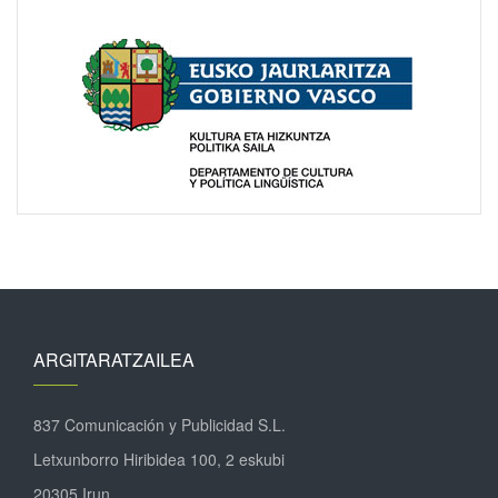
ARGITARATZAILEA
837 Comunicación y Publicidad S.L.
Letxunborro Hiribidea 100, 2 eskubi
20305 Irun.