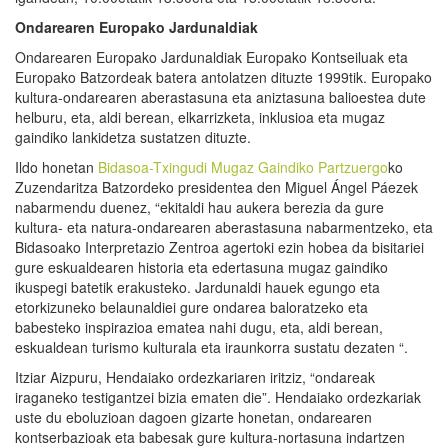
Ondarearen Europako Jardunaldiak
Ondarearen Europako Jardunaldiak Europako Kontseiluak eta
Europako Batzordeak batera antolatzen dituzte 1999tik. Europako
kultura-ondarearen aberastasuna eta aniztasuna balioestea dute
helburu, eta, aldi berean, elkarrizketa, inklusioa eta mugaz
gaindiko lankidetza sustatzen dituzte.
Ildo honetan
Bidasoa-Txingudi Mugaz Gaindiko Partzuergo
ko
Zuzendaritza Batzordeko presidentea den Miguel Ángel Páezek
nabarmendu duenez, “ekitaldi hau aukera berezia da gure
kultura- eta natura-ondarearen aberastasuna nabarmentzeko, eta
Bidasoako Interpretazio Zentroa agertoki ezin hobea da bisitariei
gure eskualdearen historia eta edertasuna mugaz gaindiko
ikuspegi batetik erakusteko. Jardunaldi hauek egungo eta
etorkizuneko belaunaldiei gure ondarea baloratzeko eta
babesteko inspirazioa ematea nahi dugu, eta, aldi berean,
eskualdean turismo kulturala eta iraunkorra sustatu dezaten “.
Itziar Aizpuru, Hendaiako ordezkariaren iritziz, “ondareak
iraganeko testigantzei bizia ematen die”. Hendaiako ordezkariak
uste du eboluzioan dagoen gizarte honetan, ondarearen
kontserbazioak eta babesak gure kultura-nortasuna indartzen