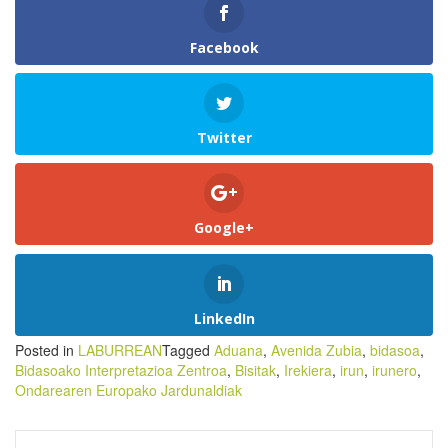
Facebook
Twitter
Google+
LinkedIn
Posted in
LABURREAN
Tagged
Aduana
,
Avenida Zubia
,
bidasoa
,
Bidasoako Interpretazioa Zentroa
,
Bisitak
,
Irekiera
,
irun
,
irunero
,
Ondarearen Europako Jardunaldiak