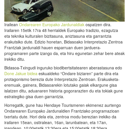
Irailean
Ondarearen Europako Jardunaldiak
ospatzen dira.
Irailaren 15etik 17ra 48 herrialdek Europako tradizio, ezagutza
eta teknika kulturalen bizitasuna, aniztasuna eta garrantzia
erakutsiko dute. Edizio honetan, Bidasoako Interpretazio Zentroa
Frantziak jardunaldi hauen esparruan duen jarduera-
programaren parte izango da, eta hiru egunetan zehar bere ateak
irekiko ditu.
Bidasoa-Txingudi inguruko biodibertsitatearen aberastasuna edo
Done Jakue bidea
eskualdeko “Ondare biziaren” parte dira eta
protagonismo berezia dute Interpretazio Zentroan. Erakusketa-
eremuak, gainera, Bidasoarekin lotutako gaiak elkargune gisa
islatzen ditu, aduanaren historia gogorarazten du eta tokiak gune
estrategiko gisa duen garrantzia.
Horregatik, gune hau Hendaye Tourismeren ekimenez aurtengo
Ondarearen Europako Jardunaldien Frantziako programazioan
txertatu dute. Hori dela eta, zentroa modu berezian irekiko da
irailaren 15ean, ostiralean, 16an, larunbatean, eta 17an,
igandean, 10:00etatik 13:30era eta 15:00etatik 18:30era.