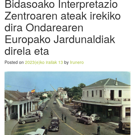
Bidasoako Interpretazio
Zentroaren ateak irekiko
dira Ondarearen
Europako Jardunaldiak
direla eta
Posted on
2023(e)ko irailak 13
by
Irunero