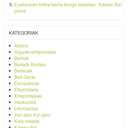
Euskararen birika berria Irungo kaleetan: ‘Kalean Bai’
plana
KATEGORIAK
Aitzina
Argazki-erreportajea
Berriak
Bertatik Bertara
Bertsoak
Beti Gazte
Ekintzaileak
Elkarrizketa
Erreportajeak
Hezkuntza
Informazioa
Irun atzo Irun gaur
Kale inkesta
Kalean Bai