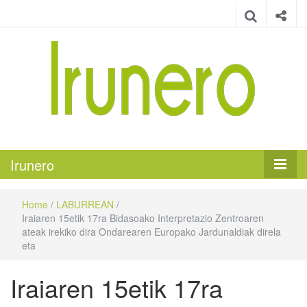
Irunero
Irungo euskarazko aldizkaria
Irunero
Home
/
LABURREAN
/
Iraiaren 15etik 17ra Bidasoako Interpretazio Zentroaren
ateak irekiko dira Ondarearen Europako Jardunaldiak direla
eta
Iraiaren 15etik 17ra