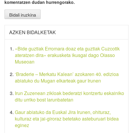
komentatzen dudan hurrengorako.
AZKEN BIDALKETAK
«Bide guztiak Erromara doaz eta guztiak Cuzcotik
ateratzen dira» erakusketa ikusgai dago Oiasso
Museoan
‘Braderie – Merkatu Kalean’ azokaren 40. edizioa
abiatuko du Mugan elkarteak gaur Irunen
Irun Zuzenean zikloak bederatzi kontzertu eskainiko
ditu urriko bost larunbatetan
Gaur abiatuko da Euskal Jira Irunen, ohituraz,
kulturaz eta jai-giroraz betetako asteburuari bidea
eginez