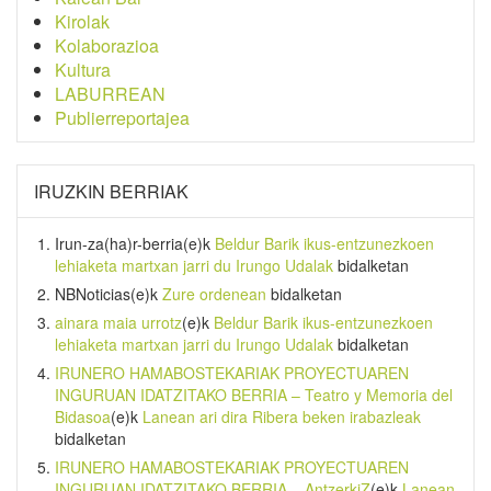
Kirolak
Kolaborazioa
Kultura
LABURREAN
Publierreportajea
IRUZKIN BERRIAK
Irun-za(ha)r-berria
(e)k
Beldur Barik ikus-entzunezkoen
lehiaketa martxan jarri du Irungo Udalak
bidalketan
NBNoticias
(e)k
Zure ordenean
bidalketan
ainara maia urrotz
(e)k
Beldur Barik ikus-entzunezkoen
lehiaketa martxan jarri du Irungo Udalak
bidalketan
IRUNERO HAMABOSTEKARIAK PROYECTUAREN
INGURUAN IDATZITAKO BERRIA – Teatro y Memoria del
Bidasoa
(e)k
Lanean ari dira Ribera beken irabazleak
bidalketan
IRUNERO HAMABOSTEKARIAK PROYECTUAREN
INGURUAN IDATZITAKO BERRIA – AntzerkiZ
(e)k
Lanean