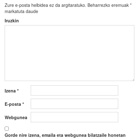
Zure e-posta helbidea ez da argitaratuko.
Beharrezko eremuak
*
markatuta daude
Iruzkin
Izena
*
E-posta
*
Webgunea
Gorde nire izena, emaila eta webgunea bilatzaile honetan