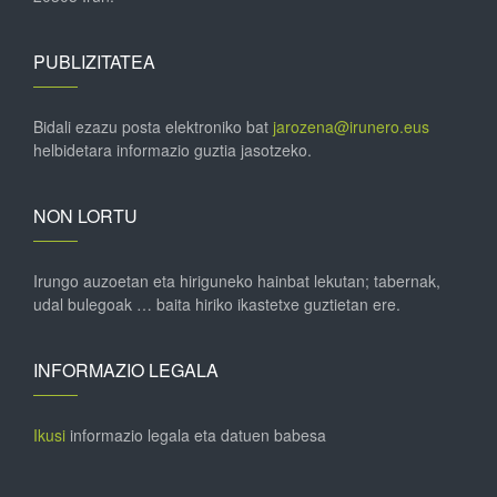
PUBLIZITATEA
Bidali ezazu posta elektroniko bat
jarozena@irunero.eus
helbidetara informazio guztia jasotzeko.
NON LORTU
Irungo auzoetan eta hiriguneko hainbat lekutan; tabernak,
udal bulegoak … baita hiriko ikastetxe guztietan ere.
INFORMAZIO LEGALA
Ikusi
informazio legala eta datuen babesa