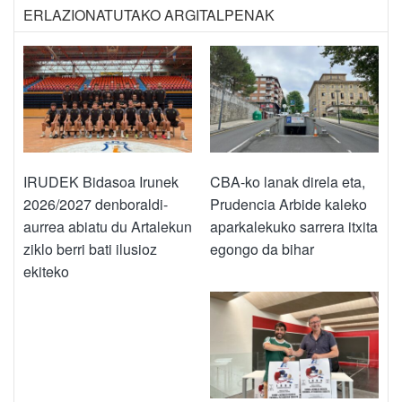
ERLAZIONATUTAKO ARGITALPENAK
IRUDEK Bidasoa Irunek
CBA-ko lanak direla eta,
2026/2027 denboraldi-
Prudencia Arbide kaleko
aurrea abiatu du Artalekun
aparkalekuko sarrera itxita
ziklo berri bati ilusioz
egongo da bihar
ekiteko