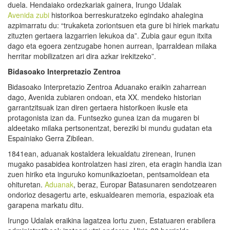
duela. Hendaiako ordezkariak gainera, Irungo Udalak
Avenida zubi
historikoa berreskuratzeko egindako ahalegina
azpimarratu du: “trukaketa zoriontsuen eta gure bi hiriek markatu
zituzten gertaera lazgarrien lekukoa da”. Zubia gaur egun itxita
dago eta egoera zentzugabe honen aurrean, Iparraldean milaka
herritar mobilizatzen ari dira azkar irekitzeko”.
Bidasoako Interpretazio Zentroa
Bidasoako Interpretazio Zentroa Aduanako eraikin zaharrean
dago, Avenida zubiaren ondoan, eta XX. mendeko historian
garrantzitsuak izan diren gertaera historikoen ikusle eta
protagonista izan da. Funtsezko gunea izan da mugaren bi
aldeetako milaka pertsonentzat, bereziki bi mundu gudatan eta
Espainiako Gerra Zibilean.
1841ean, aduanak kostaldera lekualdatu zirenean, Irunen
mugako pasabidea kontrolatzen hasi ziren, eta eragin handia izan
zuen hiriko eta inguruko komunikazioetan, pentsamoldean eta
ohituretan.
Aduanak
, beraz, Europar Batasunaren sendotzearen
ondorioz desagertu arte, eskualdearen memoria, espazioak eta
garapena markatu ditu.
Irungo Udalak eraikina lagatzea lortu zuen, Estatuaren erabilera