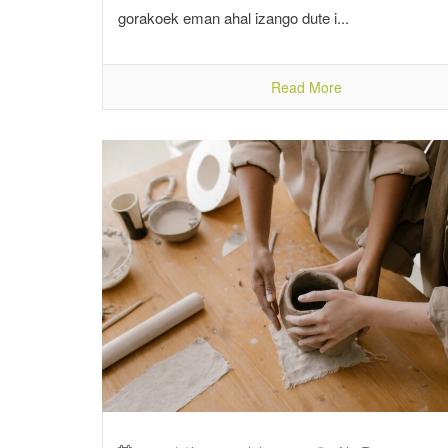
gorakoek eman ahal izango dute i...
Read More