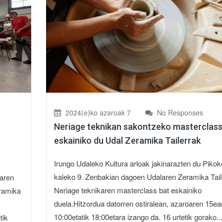
2024(e)ko azaroak 7
No Responses
Neriage teknikan sakontzeko masterclass
eskainiko du Udal Zeramika Tailerrak
Irungo Udaleko Kultura arloak jakinarazten du Pikok
kaleko 9. Zenbakian dagoen Udalaren Zeramika Tail
oaren
Neriage teknikaren masterclass bat eskainiko
eramika
duela.Hitzordua datorren ostiralean, azaroaren 15ea
10:00etatik 18:00etara izango da. 16 urtetik gorako..
tik