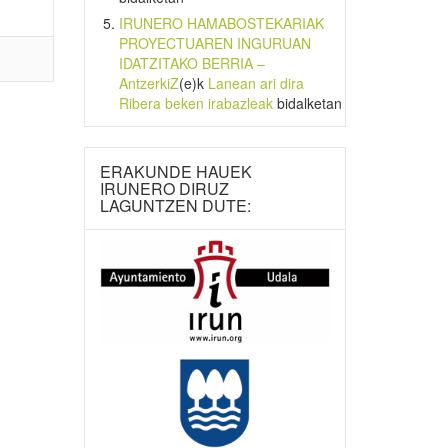
IRUNERO HAMABOSTEKARIAK
PROYECTUAREN INGURUAN
IDATZITAKO BERRIA –
AntzerkiZ
(e)k
Lanean ari dira
Ribera beken irabazleak
bidalketan
ERAKUNDE HAUEK
IRUNERO DIRUZ
LAGUNTZEN DUTE: