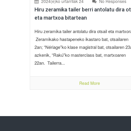
2024(e)ko urtarrilak 24
No Responses
Hiru zeramika tailer berri antolatu dira ot
eta martxoa bitartean
Hiru zeramika tailer antolatu dira otsail eta martxo
Zeramikako hastapeneko ikastaro bat, otsailaren
2an; “Nériage”ko klase magistral bat, otsailaren 23
azkenik, “Rakú”ko masterclass bat, martxoaren
22an. Tailerra...
Read More