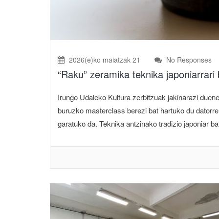
2026(e)ko maiatzak 21
No Responses
“Raku” zeramika teknika japoniarrar
Irungo Udaleko Kultura zerbitzuak jakinarazi duene
buruzko masterclass berezi bat hartuko du datorren
garatuko da. Teknika antzinako tradizio japoniar bate