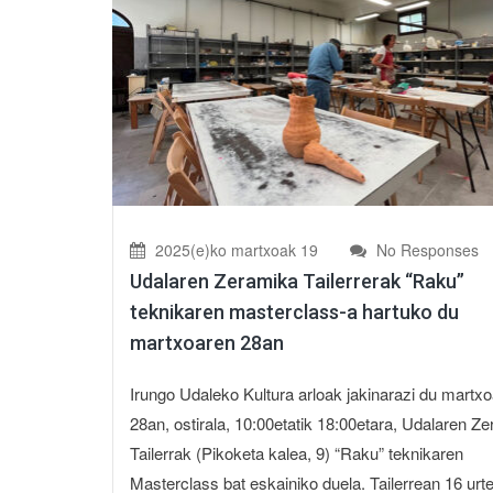
2025(e)ko martxoak 19
No Responses
Udalaren Zeramika Tailerrerak “Raku”
teknikaren masterclass-a hartuko du
martxoaren 28an
Irungo Udaleko Kultura arloak jakinarazi du martx
28an, ostirala, 10:00etatik 18:00etara, Udalaren Z
Tailerrak (Pikoketa kalea, 9) “Raku” teknikaren
Masterclass bat eskainiko duela. Tailerrean 16 urte