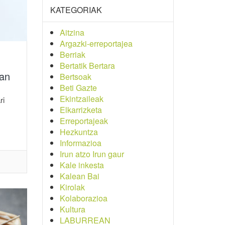
KATEGORIAK
Aitzina
Argazki-erreportajea
Berriak
Bertatik Bertara
ean
Bertsoak
Beti Gazte
Ekintzaileak
ri
Elkarrizketa
Erreportajeak
Hezkuntza
Informazioa
Irun atzo Irun gaur
Kale inkesta
Kalean Bai
Kirolak
Kolaborazioa
Kultura
LABURREAN