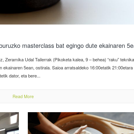
i buruzko masterclass bat egingo dute ekainaren 5
z, Zeramika Udal Tailerrak (Pikoketa kalea, 9 – behea) “raku” teknika
 ekainaren 5ean, ostirala. Saioa arratsaldeko 16:00etatik 21:00etara
tik dator, eta bere...
Read More