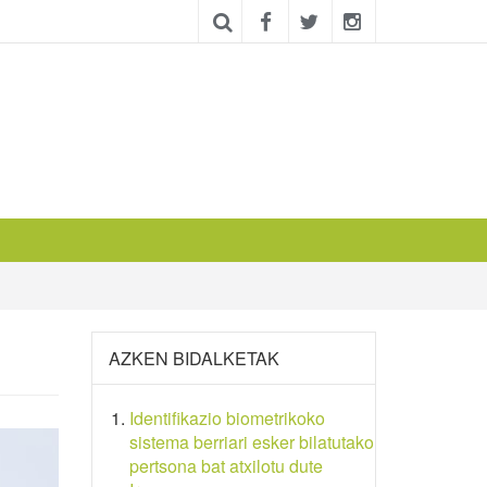
AZKEN BIDALKETAK
Identifikazio biometrikoko
sistema berriari esker bilatutako
pertsona bat atxilotu dute