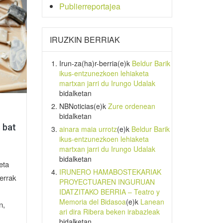
Publierreportajea
IRUZKIN BERRIAK
Irun-za(ha)r-berria
(e)k
Beldur Barik
ikus-entzunezkoen lehiaketa
martxan jarri du Irungo Udalak
bidalketan
NBNoticias
(e)k
Zure ordenean
bidalketan
 bat
ainara maia urrotz
(e)k
Beldur Barik
ikus-entzunezkoen lehiaketa
martxan jarri du Irungo Udalak
bidalketan
eta
IRUNERO HAMABOSTEKARIAK
errak
PROYECTUAREN INGURUAN
IDATZITAKO BERRIA – Teatro y
Memoria del Bidasoa
(e)k
Lanean
n,
ari dira Ribera beken irabazleak
.
bidalketan