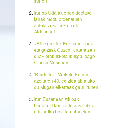
Irunen
Irungo Udalak errepideetako
lanak modu ordenatuan
antolatzeko eskatu dio
Aldundiari
«Bide guztiak Erromara doaz
eta guztiak Cuzcotik ateratzen
dira» erakusketa ikusgai dago
Oiasso Museoan
‘Braderie – Merkatu Kalean’
azokaren 40. edizioa abiatuko
du Mugan elkarteak gaur Irunen
Irun Zuzenean zikloak
bederatzi kontzertu eskainiko
ditu urriko bost larunbatetan