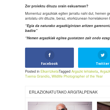
Ze
r
proiektu dituzu orain eskuartean?
Momentuz argazkiak egiten jarraitu nahi dut, hemen ge
antolatu ohi dituzte, beraz, etorkizunean horrelakoren 
“Egia da naturako argazkigintza
n
aritzen garenontz
badira
”
“Hemen argazkiak egitea gustatzen zait ondo eza
Facebook
Twitter
Posted in
Elkarrizketa
Tagged
Argazki lehiaketa
,
Argazk
Txema Grandío
,
Wildlife Photographer of the Year
ERLAZIONATUTAKO ARGITALPENAK