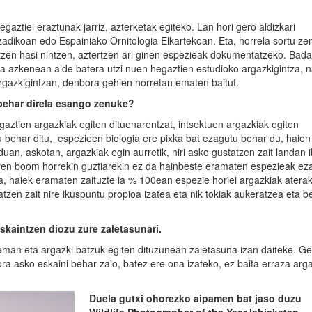
gaztiei eraztunak jarriz, azterketak egiteko. Lan hori gero aldizkari
adikoan edo Espainiako Ornitologia Elkartekoan. Eta, horrela sortu zen
tzen hasi nintzen, aztertzen ari ginen espezieak dokumentatzeko. Bada
ta azkenean alde batera utzi nuen hegaztien estudioko argazkigintza, 
argazkigintzan, denbora gehien horretan ematen baitut.
ehar dir
ela esango zenuke
?
egaztien argazkiak egiten dituenarentzat, intsektuen argazkiak egiten
u behar ditu, espezieen biologia ere pixka bat ezagutu behar du, haien
uan, askotan, argazkiak egin aurretik, niri asko gustatzen zait landan ib
aren boom horrekin guztiarekin ez da hainbeste eramaten espezieak ez
da, haiek eramaten zaituzte ia % 100ean espezie horiei argazkiak atera
tatzen zait nire ikuspuntu propioa izatea eta nik tokiak aukeratzea eta 
eskaintzen diozu zure zaletasunari.
eman eta argazki batzuk egiten dituzunean zaletasuna izan daiteke. Ge
a asko eskaini behar zaio, batez ere ona izateko, ez baita erraza arga
Duela gutxi ohorezko aipamen bat jaso duzu