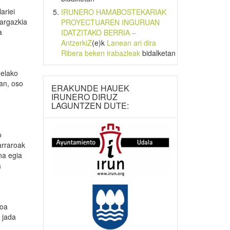
ariei
IRUNERO HAMABOSTEKARIAK
 argazkia
PROYECTUAREN INGURUAN
a
IDATZITAKO BERRIA –
AntzerkiZ
(e)k
Lanean ari dira
Ribera beken irabazleak
bidalketan
elako
uan, oso
ERAKUNDE HAUEK
IRUNERO DIRUZ
LAGUNTZEN DUTE:
o
arraroak
na egia
a
koa
 jada