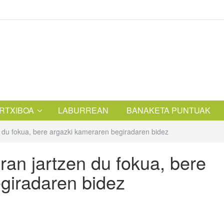
RTXIBOA
LABURREAN
BANAKETA PUNTUAK
 du fokua, bere argazki kameraren begiradaren bidez
an jartzen du fokua, bere
giradaren bidez