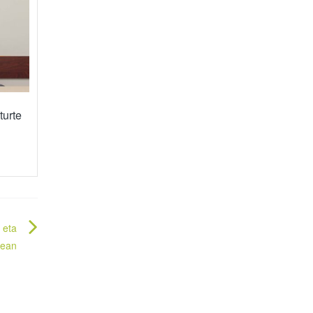
turte
 eta
nean