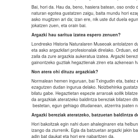
Bai, hori da. Hau da, beno, hasiera batean, oso ondo da
naturan egotea gustatzen zaigu, baita mundu hori ezag
asko mugitzen ari da; izan ere, nik uste dut duela egu
jokatzen zuen, eta orain bai.
Argazki hau saritua izatea espero zenuen?
Londresko Historia Naturalaren Museoak antolatzen du
eta asko argazkilari profesionalak direlako. Orduan, e
zaila da zure argazkia aukeratua izatea. Argazki berez
gainontzeko guztiak hegaztienak ziren eta azkenean 
Non atera ohi dituzu argazkiak?
Normalean hemen inguruan, bai Txingudin eta, batez e
ezagutzen dudan ingurua delako. Noizbehinka gustatzen
bilatu gabe. Hegaztietan espezie arraroak soilik bilatz
da argazkiak ateratzeko baldintza bereziak bilatzen dit
bestetan, egun gehiago ditudanean, atzerrira joaten na
Argazki bereziak ateratzeko, batzuetan baldintza 
Hori bakoitzak egin nahi duen ahaleginaren eta helb
izango da ziurrenik. Egia da batzuetan argazki jakin b
adin bat daukat eta hori ere nabaritzen da.