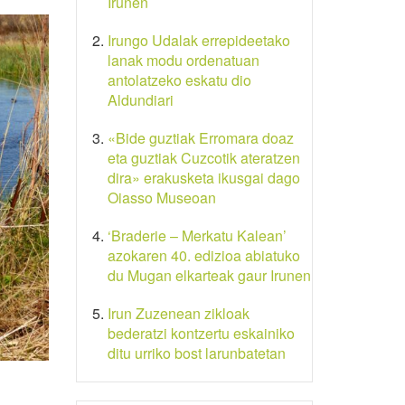
Irunen
Irungo Udalak errepideetako
lanak modu ordenatuan
antolatzeko eskatu dio
Aldundiari
«Bide guztiak Erromara doaz
eta guztiak Cuzcotik ateratzen
dira» erakusketa ikusgai dago
Oiasso Museoan
‘Braderie – Merkatu Kalean’
azokaren 40. edizioa abiatuko
du Mugan elkarteak gaur Irunen
Irun Zuzenean zikloak
bederatzi kontzertu eskainiko
ditu urriko bost larunbatetan