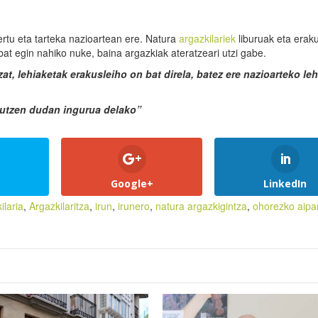
rtu eta tarteka nazioartean ere. Natura
argazkilariek
liburuak eta erak
bat egin nahiko nuke, baina argazkiak ateratzeari utzi gabe.
at, lehiaketak erakusleiho on bat direla, batez ere nazioarteko le
gutzen dudan ingurua delako”
Google+
LinkedIn
ilaria
,
Argazkilaritza
,
irun
,
irunero
,
natura argazkigintza
,
ohorezko aip