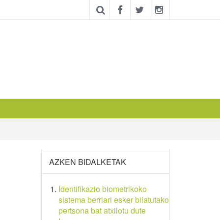
AZKEN BIDALKETAK
Identifikazio biometrikoko
sistema berriari esker bilatutako
pertsona bat atxilotu dute