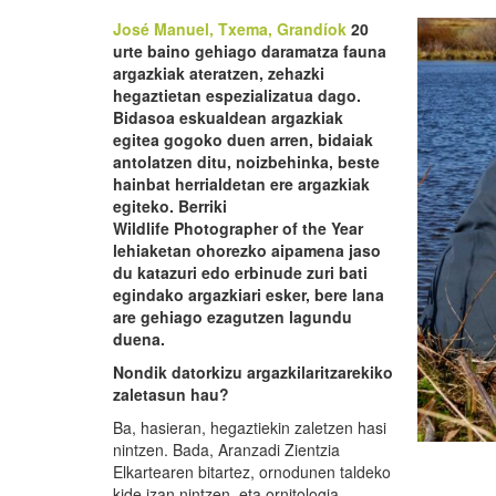
José Manuel, Txema,
Grand
í
ok
20
urte baino gehiago daramatza fauna
argazkiak ateratzen, zehazki
hegaztietan espezializatua
dago
.
Bidasoa eskualdean argazkiak
egitea gogoko duen arren,
bidaiak
antolatzen ditu
,
noizbehinka
,
beste
hainbat
herrialdetan
ere
argazkiak
egiteko. Berriki
Wildlife
Photographer
of
the
Year
lehiaketan ohorezko aipamena jaso
du katazuri
edo erbinude zuri
bati
egindako argazkia
ri esker
, bere lana
are gehiago ezagutzen lagundu
duena.
Nondik datorkizu argazkilaritzarekiko
zaletasun hau?
Ba, hasieran, hegaztiekin zaletzen hasi
nintzen. Bada, Aranzadi Zientzia
Elkartearen bitartez, ornodunen taldeko
kide izan nintzen, eta ornitologia