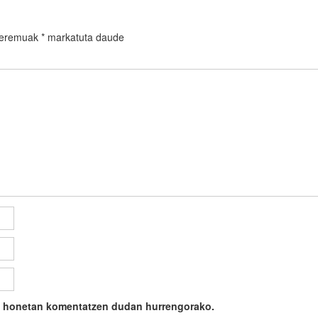
 eremuak
*
markatuta daude
ile honetan komentatzen dudan hurrengorako.