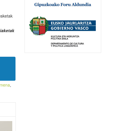
usketak
hiaketak
amena
,