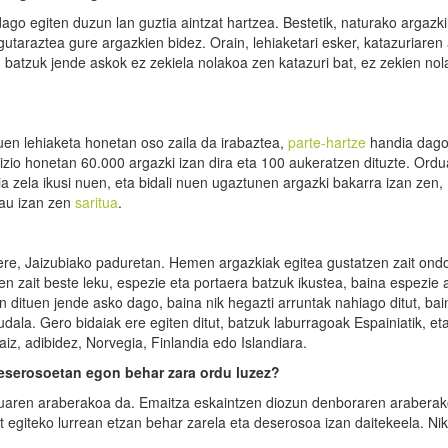
go egiten duzun lan guztia aintzat hartzea. Bestetik, naturako argazkil
utaraztea gure argazkien bidez. Orain, lehiaketari esker, katazuriaren
n batzuk jende askok ez zekiela nolakoa zen katazuri bat, ez zekien nol
en lehiaketa honetan oso zaila da irabaztea,
parte-hartze
handia dago
dizio honetan 60.000 argazki izan dira eta 100 aukeratzen dituzte. Ord
ia zela ikusi nuen, eta bidali nuen ugaztunen argazki bakarra izan zen,
hau izan zen
saritua
.
re, Jaizubiako paduretan. Hemen argazkiak egitea gustatzen zait ond
 zait beste leku, espezie eta portaera batzuk ikustea, baina espezie 
en dituen jende asko dago, baina nik hegazti arruntak nahiago ditut, bai
udala. Gero bidaiak ere egiten ditut, batzuk laburragoak Espainiatik, et
iz, adibidez, Norvegia, Finlandia edo Islandiara.
deserosoetan egon behar zara ordu luzez?
uruaren araberakoa da. Emaitza eskaintzen diozun denboraren arabera
at egiteko lurrean etzan behar zarela eta deserosoa izan daitekeela. Nik