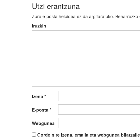
Utzi erantzuna
Zure e-posta helbidea ez da argitaratuko.
Beharrezko
Iruzkin
Izena
*
E-posta
*
Webgunea
Gorde nire izena, emaila eta webgunea bilatza