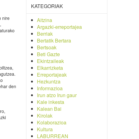
KATEGORIAK
 nire
Aitzina
,
Argazki-erreportajea
naturako
Berriak
Bertatik Bertara
Bertsoak
Beti Gazte
Ekintzaileak
Elkarrizketa
iltzea,
agutzea.
Erreportajeak
ko
Hezkuntza
behar den
Informazioa
Irun atzo Irun gaur
Kale inkesta
Kalean Bai
ro,
Kirolak
zki
Kolaborazioa
Kultura
LABURREAN