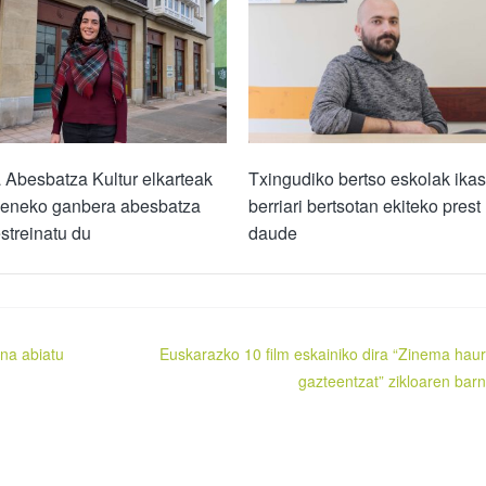
Abesbatza Kultur elkarteak
Txingudiko bertso eskolak ikas
zeneko ganbera abesbatza
berriari bertsotan ekiteko prest
estreinatu du
daude
na abiatu
Euskarazko 10 film eskainiko dira “Zinema haur
gazteentzat” zikloaren bar