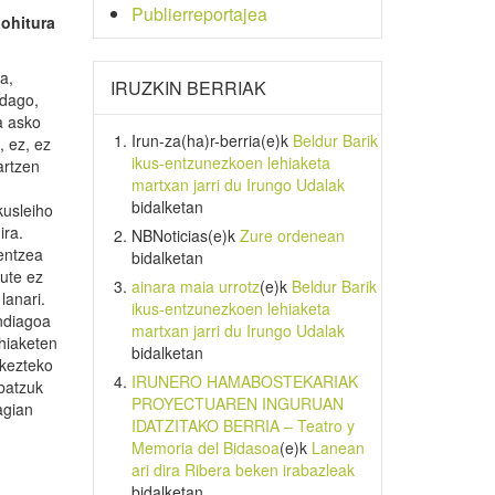
Publierreportajea
 ohitura
a,
IRUZKIN BERRIAK
 dago,
a asko
Irun-za(ha)r-berria
(e)k
Beldur Barik
, ez, ez
ikus-entzunezkoen lehiaketa
artzen
martxan jarri du Irungo Udalak
bidalketan
kusleiho
ira.
NBNoticias
(e)k
Zure ordenean
entzea
bidalketan
zute ez
ainara maia urrotz
(e)k
Beldur Barik
lanari.
ikus-entzunezkoen lehiaketa
andiagoa
martxan jarri du Irungo Udalak
ehiaketen
bidalketan
rkezteko
IRUNERO HAMABOSTEKARIAK
 batzuk
PROYECTUAREN INGURUAN
agian
IDATZITAKO BERRIA – Teatro y
Memoria del Bidasoa
(e)k
Lanean
ari dira Ribera beken irabazleak
bidalketan