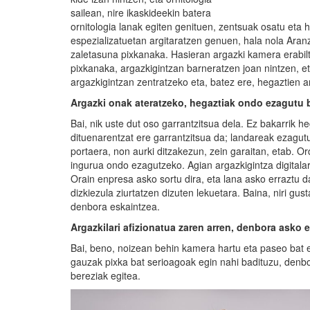
sailean, nire ikaskideekin batera
ornitologia lanak egiten genituen, zentsuak osatu eta he
espezializatuetan argitaratzen genuen, hala nola Aranz
zaletasuna pixkanaka. Hasieran argazki kamera erabil
pixkanaka, argazkigintzan barneratzen joan nintzen, e
argazkigintzan zentratzeko eta, batez ere, hegaztien 
Argazki onak ateratzeko, hegaztiak ondo ezagutu b
Bai, nik uste dut oso garrantzitsua dela. Ez bakarrik h
dituenarentzat ere garrantzitsua da; landareak ezagut
portaera, non aurki ditzakezun, zein garaitan, etab. Ord
ingurua ondo ezagutzeko. Agian argazkigintza digital
Orain enpresa asko sortu dira, eta lana asko erraztu 
dizkiezula ziurtatzen dizuten lekuetara. Baina, niri gus
denbora eskaintzea.
Argazkilari afizionatua zaren arren, denbora asko 
Bai, beno, noizean behin kamera hartu eta paseo bat 
gauzak pixka bat serioagoak egin nahi badituzu, denbor
bereziak egitea.