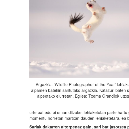
Argazkia: ‘Wildlife Photographer of the Year’ lehia
aipamen batekin saritutako argazkia. Katazuri baten s
alpeetako elurretan. Egilea: Txema Grandíok utzit
urte bat edo bi eman ditzaket lehiaketetan parte hartu
momentu horretan martxan dauden lehiaketetara, ea b
Sariak dakarren aitorpenaz gain, sari bat jasotzea 