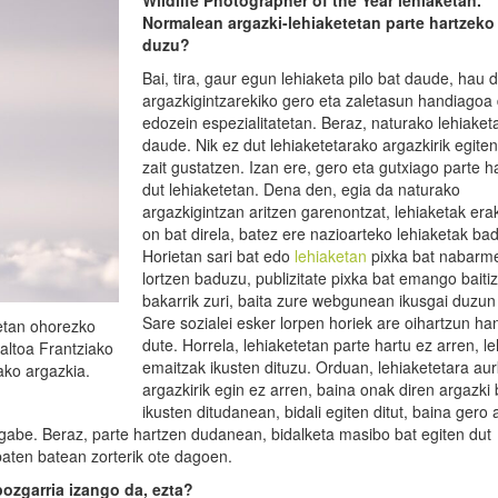
Wildlife
Photographer
of
the
Year
lehiaketan.
Normalean argazki-lehiaketetan parte hartzeko
duzu?
Bai, tira, gaur egun lehiaketa pilo bat daude, hau d
argazkigintzarekiko gero eta zaletasun handiagoa
edozein espezialitatetan. Beraz, naturako lehiaket
daude. Nik ez dut lehiaketetarako argazkirik egiten
zait gustatzen. Izan ere, gero eta gutxiago parte h
dut lehiaketetan. Dena den, egia da naturako
argazkigintzan aritzen garenontzat, lehiaketak era
on bat direla, batez ere nazioarteko lehiaketak bad
Horietan sari bat edo
lehiaketan
pixka bat nabarm
lortzen baduzu, publizitate pixka bat emango baiti
bakarrik zuri, baita zure webgunean ikusgai duzun 
Sare sozialei esker lorpen horiek are oihartzun h
ketan ohorezko
dute. Horrela, lehiaketetan parte hartu ez arren, l
altoa Frantziako
emaitzak ikusten dituzu. Orduan, lehiaketetara au
ako argazkia.
argazkirik egin ez arren, baina onak diren argazki
ikusten ditudanean, bidali egiten ditut, baina gero 
 gabe. Beraz, parte hartzen dudanean, bidalketa masibo bat egiten dut
aten batean zorterik ote dagoen.
pozgarria izango da, ezta?