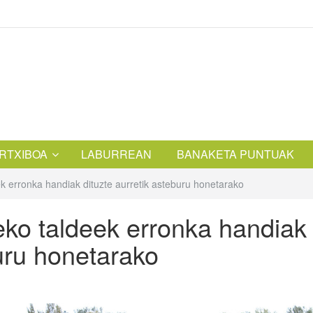
RTXIBOA
LABURREAN
BANAKETA PUNTUAK
ek erronka handiak dituzte aurretik asteburu honetarako
eko taldeek erronka handiak
buru honetarako