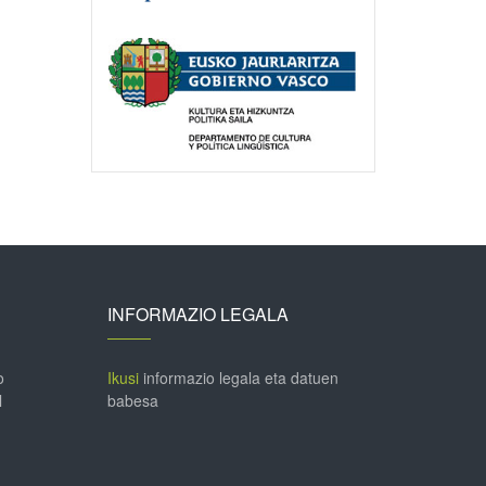
INFORMAZIO LEGALA
o
Ikusi
informazio legala eta datuen
l
babesa