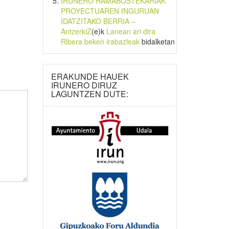
IRUNERO HAMABOSTEKARIAK
PROYECTUAREN INGURUAN
IDATZITAKO BERRIA –
AntzerkiZ
(e)k
Lanean ari dira
Ribera beken irabazleak
bidalketan
ERAKUNDE HAUEK
IRUNERO DIRUZ
LAGUNTZEN DUTE: