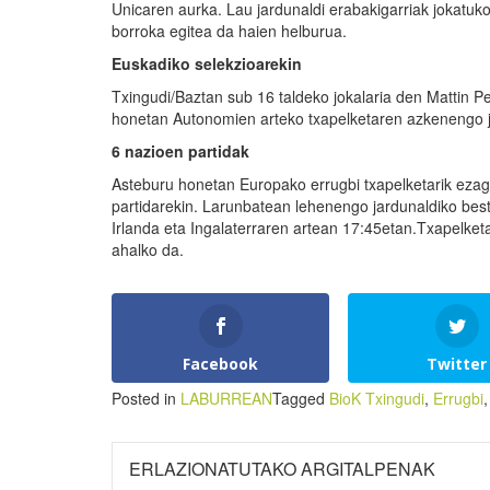
Unicaren aurka. Lau jardunaldi erabakigarriak jokatuko
borroka egitea da haien helburua.
Euskadiko selekzioarekin
Txingudi/Baztan sub 16 taldeko jokalaria den Mattin Pe
honetan Autonomien arteko txapelketaren azkenengo ja
6 nazioen partidak
Asteburu honetan Europako errugbi txapelketarik ezag
partidarekin. Larunbatean lehenengo jardunaldiko best
Irlanda eta Ingalaterraren artean 17:45etan.Txapelk
ahalko da.
Facebook
Twitter
Posted in
LABURREAN
Tagged
BioK Txingudi
,
Errugbi
ERLAZIONATUTAKO ARGITALPENAK