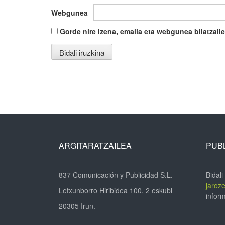
Webgunea
Gorde nire izena, emaila eta webgunea bilatza
ARGITARATZAILEA
PUBL
837 Comunicación y Publicidad S.L.
Bidali
jaroz
Letxunborro Hiribidea 100, 2 eskubi
inform
20305 Irun.