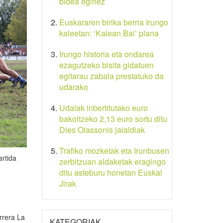
bidea eginez
Euskararen birika berria Irungo
kaleetan: ‘Kalean Bai’ plana
Irungo historia eta ondarea
ezagutzeko bisita gidatuen
egitarau zabala prestatuko da
udarako
Udalak inbertitutako euro
bakoitzeko 2,13 euro sortu ditu
Dies Oiassonis jaialdiak
Trafiko mozketak eta Irunbusen
rtida
zerbitzuan aldaketak eragingo
ditu asteburu honetan Euskal
Jirak
rrera La
KATEGORIAK