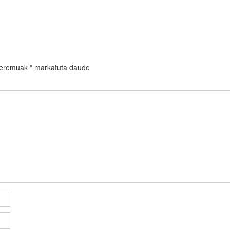
 eremuak
*
markatuta daude