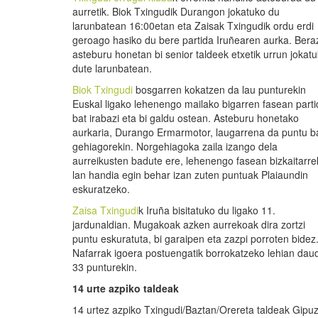
aurretik. Biok Txingudik Durangon jokatuko du
larunbatean 16:00etan eta Zaisak Txingudik ordu erdi
geroago hasiko du bere partida Iruñearen aurka. Bera
asteburu honetan bi senior taldeek etxetik urrun jokat
dute larunbatean.
Biok Txingudi
bosgarren kokatzen da lau punturekin
Euskal ligako lehenengo mailako bigarren fasean parti
bat irabazi eta bi galdu ostean. Asteburu honetako
aurkaria, Durango Ermarmotor, laugarrena da puntu b
gehiagorekin. Norgehiagoka zaila izango dela
aurreikusten badute ere, lehenengo fasean bizkaitarre
lan handia egin behar izan zuten puntuak Plaiaundin
eskuratzeko.
Zaisa Txingudi
k Iruña bisitatuko du ligako 11.
jardunaldian. Mugakoak azken aurrekoak dira zortzi
puntu eskuratuta, bi garaipen eta zazpi porroten bidez
Nafarrak igoera postuengatik borrokatzeko lehian dau
33 punturekin.
14
urte azpiko
taldeak
14 urtez azpiko Txingudi/Baztan/Orereta taldeak Gipuz