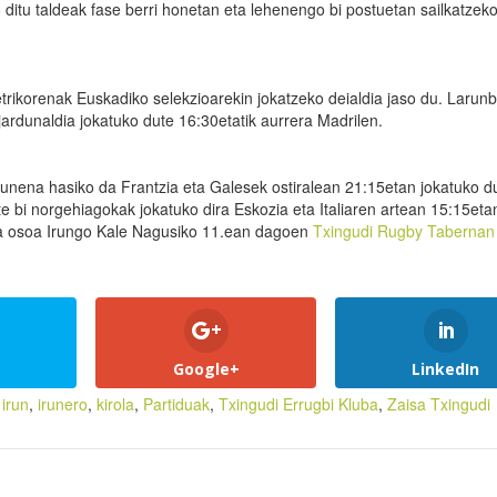
 ditu taldeak fase berri honetan eta lehenengo bi postuetan sailkatzek
trikorenak Euskadiko selekzioarekin jokatzeko deialdia jaso du. Larunb
rdunaldia jokatuko dute 16:30etatik aurrera Madrilen.
unena hasiko da Frantzia eta Galesek ostiralean 21:15etan jokatuko d
e bi norgehiagokak jokatuko dira Eskozia eta Italiaren artean 15:15eta
eta osoa Irungo Kale Nagusiko 11.ean dagoen
Txingudi Rugby Tabernan
Google+
LinkedIn
,
irun
,
irunero
,
kirola
,
Partiduak
,
Txingudi Errugbi Kluba
,
Zaisa Txingudi