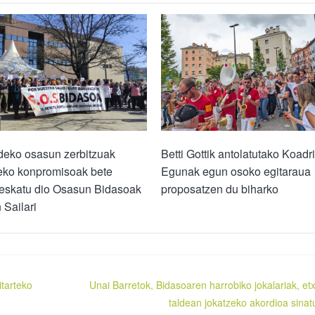
deko osasun zerbitzuak
Betti Gottik antolatutako Koadri
eko konpromisoak bete
Egunak egun osoko egitaraua
 eskatu dio Osasun Bidasoak
proposatzen du biharko
Sailari
tarteko
Unai Barretok, Bidasoaren harrobiko jokalariak, et
taldean jokatzeko akordioa sinat