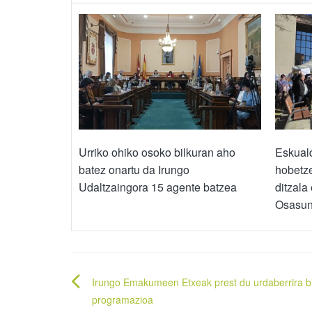
Urriko ohiko osoko bilkuran aho
Eskual
batez onartu da Irungo
hobetz
Udaltzaingora 15 agente batzea
ditzala
Osasun 
Bidalketetan
Irungo Emakumeen Etxeak prest du urdaberrira bi
zehar
programazioa