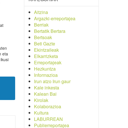
o
Aitzina
Argazki-erreportajea
Berriak
at
Bertatik Bertara
Bertsoak
Beti Gazte
uten
Ekintzaileak
n eta
Elkarrizketa
ikusi
Erreportajeak
Hezkuntza
Informazioa
Irun atzo Irun gaur
Kale inkesta
Kalean Bai
Kirolak
Kolaborazioa
Kultura
LABURREAN
Publierreportajea