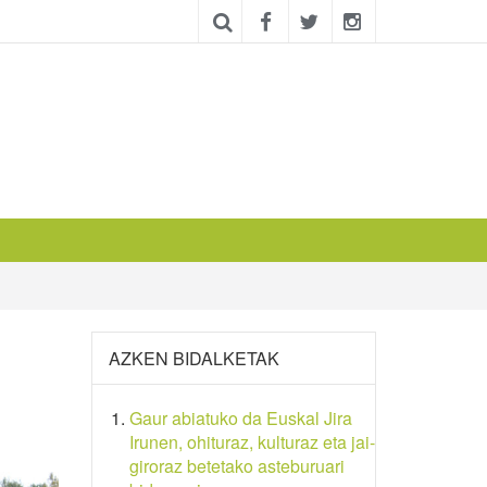
AZKEN BIDALKETAK
Gaur abiatuko da Euskal Jira
Irunen, ohituraz, kulturaz eta jai-
giroraz betetako asteburuari