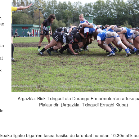
z,
uko
da
at
k
Argazkia: Biok Txingudi eta Durango Ermarmotorren arteko pa
.
Plaiaundin (Argazkia: Txingudi Errugbi Kluba)
de
koako ligako bigarren fasea hasiko du larunbat honetan 10:30etatik au