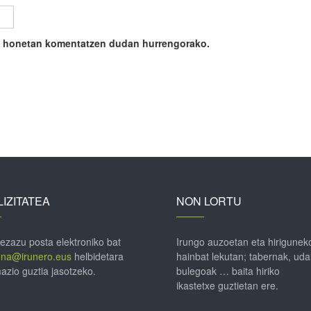
ile honetan komentatzen dudan hurrengorako.
IZITATEA
NON LORTU
 ezazu posta elektroniko bat
Irungo auzoetan eta hirigunek
ena@irunero.eus
helbidetara
hainbat lekutan; tabernak, uda
azio guztia jasotzeko.
bulegoak … baita hiriko
ikastetxe guztietan ere.