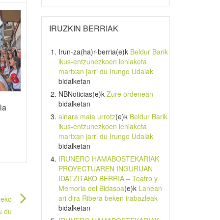
IRUZKIN BERRIAK
Irun-za(ha)r-berria
(e)k
Beldur Barik
ikus-entzunezkoen lehiaketa
martxan jarri du Irungo Udalak
bidalketan
NBNoticias
(e)k
Zure ordenean
bidalketan
la
ainara maia urrotz
(e)k
Beldur Barik
ikus-entzunezkoen lehiaketa
martxan jarri du Irungo Udalak
bidalketan
IRUNERO HAMABOSTEKARIAK
PROYECTUAREN INGURUAN
IDATZITAKO BERRIA – Teatro y
Memoria del Bidasoa
(e)k
Lanean
ari dira Ribera beken irabazleak
xeko
bidalketan
u du