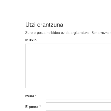
nabigatu
Utzi erantzuna
Zure e-posta helbidea ez da argitaratuko.
Beharrezko
Iruzkin
Izena
*
E-posta
*